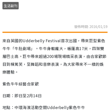
生活副刊
發佈時間: 2016/01/19
來自英國的Udderbelly Festival首次出國，帶來巨型紫色
牛牛「牛肚劇場」。牛牛身軀龐大，帳篷高17米，四架雙
層巴士高。巨牛帶來超過200場現場精采表演，由合家歡節
目到棟篤笑，至舞蹈和音樂表演，為大家帶來不一樣的娛
樂體驗。
紫色牛牛綜藝合家歡
日期：即日至2月14日
地點：中環海濱活動空間Udderbelly紫色牛牛