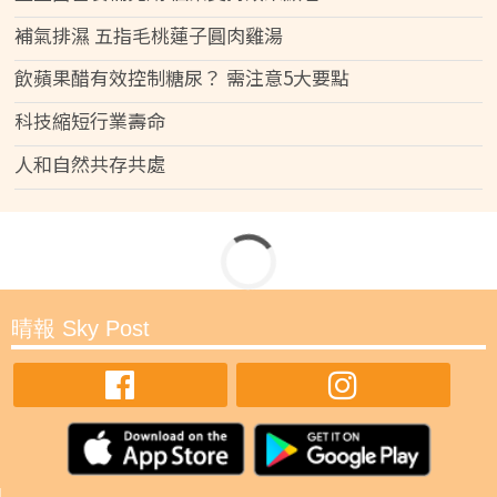
補氣排濕 五指毛桃蓮子圓肉雞湯
飲蘋果醋有效控制糖尿？ 需注意5大要點
科技縮短行業壽命
人和自然共存共處
晴報 Sky Post