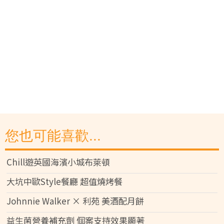
您也可能喜歡...
Chill遊英國海濱小城布萊頓
大坑中歐Style餐廳 超值燒烤餐
Johnnie Walker × 利苑 美酒配月餅
益生菌營養補充劑 個案支持效果顯著