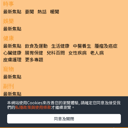
時事
最新焦點
要聞
熱話
暖聞
娛樂
最新焦點
健康
最新焦點
飲食及運動
生活健康
中醫養生
腫瘤及癌症
心臟健康
腸胃保健
兒科百問
女性疾病
老人病
皮膚護理
更多專題
寵物
最新焦點
副刊
最新焦點
本網站使用Cookies來改善您的瀏覽體驗, 請確定您同意及接受我
日報
們的
私隱政策與使用條款
才繼續瀏覽。
揭頁版
港聞
財經/地產
中國/國際
娛樂
Healthy Life
生活副刊
親子/教育
體育
專題/人物
昔日晴報
同意及關閉