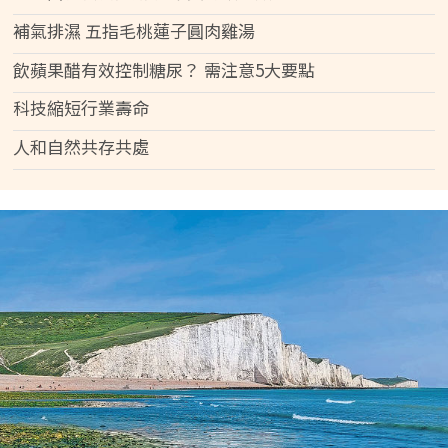
補氣排濕 五指毛桃蓮子圓肉雞湯
飲蘋果醋有效控制糖尿？ 需注意5大要點
科技縮短行業壽命
人和自然共存共處