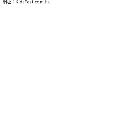
網址：KidsFest.com.hk