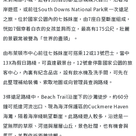
岸遊逛，或前往South Downs National Park來一次遠足
之旅。位於國家公園內的七姊妹崖，由7座白堊斷崖組成，
恍如7個穿着白衣的女孩並肩而立，最高有175公尺，壯麗
的景觀常被譽為「世界的盡頭」。
由布萊頓市中心前往七姊妹崖可搭乘12或13號巴士，當中
13X為假日路綫，可直達觀景台，12號會停靠國家公園的旅
客中心，內裏有紀念品店，設有飲水機及洗手間，可先在
此整理補給裝備、索取地圖或向管理員查詢路綫。
3條遠足路綫中，Beach Trail沿崖下的沙灘徒步，約60分
鐘可抵達河流出口、現為海洋保護區的Cuckmere Haven
海灘，隔着海岸綫眺望斷崖。此路綫遊人較多，沿途是一
望無際的草原、河道與層層山丘，景色壯闊，也有機會與
馬匹、羊群作近距離接觸。