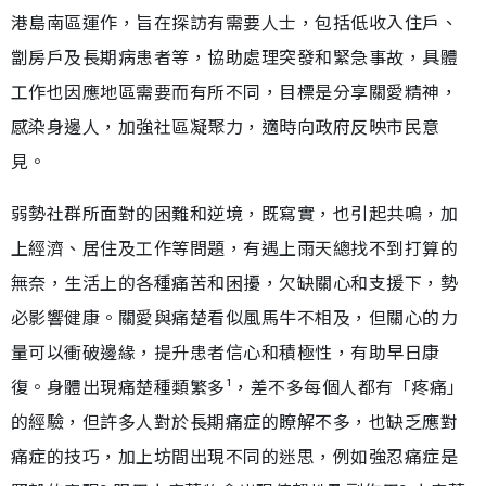
港島南區運作，旨在探訪有需要人士，包括低收入住戶、
劏房戶及長期病患者等，協助處理突發和緊急事故，具體
工作也因應地區需要而有所不同，目標是分享關愛精神，
感染身邊人，加強社區凝聚力，適時向政府反映市民意
見。
弱勢社群所面對的困難和逆境，既寫實，也引起共鳴，加
上經濟、居住及工作等問題，有遇上雨天總找不到打算的
無奈，生活上的各種痛苦和困擾，欠缺關心和支援下，勢
必影響健康。關愛與痛楚看似風馬牛不相及，但關心的力
量可以衝破邊緣，提升患者信心和積極性，有助早日康
復。身體出現痛楚種類繁多¹，差不多每個人都有「疼痛」
的經驗，但許多人對於長期痛症的瞭解不多，也缺乏應對
痛症的技巧，加上坊間出現不同的迷思，例如強忍痛症是