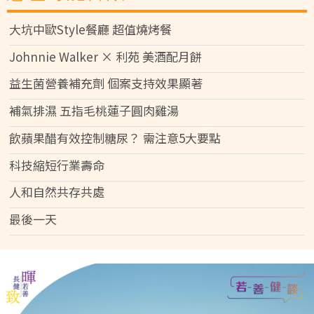
大坑中歐Style餐廳 超值燒烤餐
Johnnie Walker × 利苑 美酒配月餅
益生菌營養補充劑 個案支持效果顯著
補氣排濕 五指毛桃蓮子圓肉雞湯
飲蘋果醋有效控制糖尿？ 需注意5大要點
科技縮短行業壽命
人和自然共存共處
最後一天