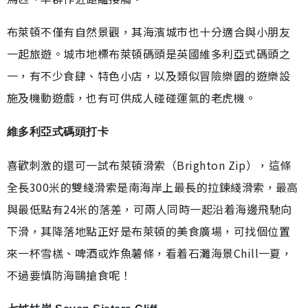
布萊頓不僅有自然景觀，其海濱城市也十分適合與小朋友
一起旅遊。城市地標布萊頓碼頭是英國維多利亞式碼頭之
一，有不少食肆、特色小店，以及類似冒險樂園的遊樂設
施及機動遊戲，也有可供成人碰碰運氣的老虎機。
維多利亞式碼頭打卡
喜歡刺激的還可一試布萊頓滑索（Brighton Zip），這條
全長300米的雙綫滑索是南海岸上最長的拉鍊綫滑索，最高
與最低點有24米的落差，可兩人同時一起沿着海邊飛馳向
下滑，其降落地點正好是布萊頓的美食廣場，可找個位置
來一杯雪榚、啤酒或炸魚薯條，看着石灘海景Chill一夏，
不過要慎防海鷗搶食呢！