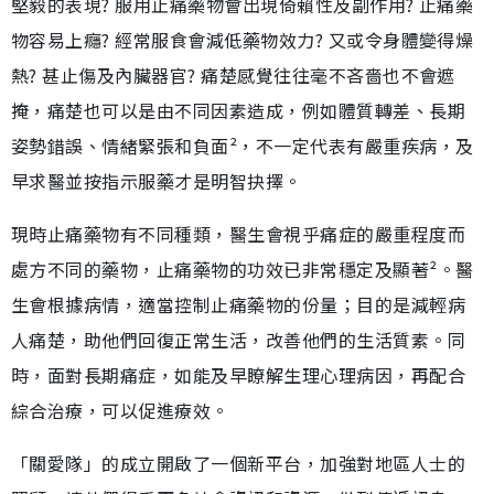
堅毅的表現? 服用止痛藥物會出現倚賴性及副作用? 止痛藥
物容易上癮? 經常服食會減低藥物效力? 又或令身體變得燥
熱? 甚止傷及內臟器官? 痛楚感覺往往毫不吝嗇也不會遮
掩，痛楚也可以是由不同因素造成，例如體質轉差、長期
姿勢錯誤、情緒緊張和負面²，不一定代表有嚴重疾病，及
早求醫並按指示服藥才是明智抉擇。
現時止痛藥物有不同種類，醫生會視乎痛症的嚴重程度而
處方不同的藥物，止痛藥物的功效已非常穩定及顯著²。醫
生會根據病情，適當控制止痛藥物的份量；目的是減輕病
人痛楚，助他們回復正常生活，改善他們的生活質素。同
時，面對長期痛症，如能及早瞭解生理心理病因，再配合
綜合治療，可以促進療效。
「關愛隊」的成立開啟了一個新平台，加強對地區人士的