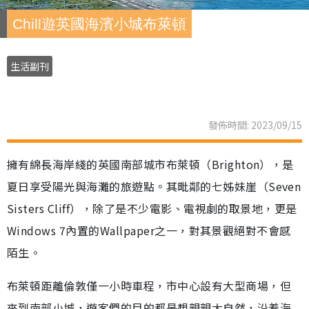
Chill遊英國海濱小城布萊頓
生活副刊
發佈時間: 2023/09/15
擁有綿長海岸綫的英國南部城市布萊頓（Brighton），是
夏日享受陽光與海灘的旅遊點。其毗鄰的七姊妹崖（Seven
Sisters Cliff），除了是不少電影、電視劇的取景地，更是
Windows 7內置的Wallpaper之一，對其景觀絕對不會感
陌生。
布萊頓距離倫敦僅一小時車程，市中心設有大型商場，但
來到南部小城，遊客們的目的都是想親親大自然，沿着海