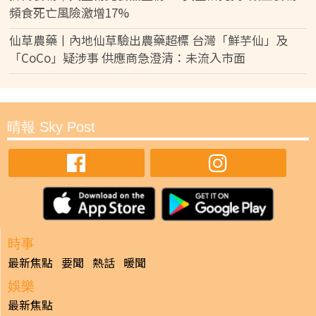
頻食死亡風險激增17%
仙草農藥丨內地仙草驗出農藥超標 台灣「鮮芋仙」及
「CoCo」疑涉事 供應商急澄清：未流入市面
晴報 Sky Post
時事
最新焦點
要聞
熱話
暖聞
娛樂
最新焦點