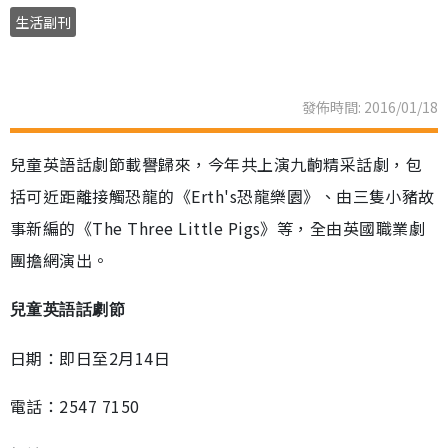
生活副刊
發佈時間: 2016/01/18
兒童英語話劇節載譽歸來，今年共上演九齣精采話劇，包
括可近距離接觸恐龍的《Erth's恐龍樂園》、由三隻小豬故
事新編的《The Three Little Pigs》等，全由英國職業劇
團擔網演出。
兒童英語話劇節
日期：即日至2月14日
電話：2547 7150