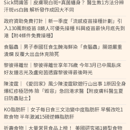
Sick問識答｜皮膚現白斑=真菌纏身？ 醫生教1方法分辨
汗斑vs白蝕 解析發作成因大不同
政府資助免費打針｜新一季度「流感疫苗接種計劃」引
入130萬劑疫苗 8類人可優先接種 科興疫苗最快月底先到
港【附4條件免費接種】
食腦蟲｜男子泰國狂食生醃海鮮染「食腦蟲」腸道嚴重
潰爛 反覆大出血休克險死
黎彼得離世｜黎彼得離世享年76歲 今年3月已中風臥床
好友鍾志光及盧宛茵透露黎彼得最後時光
陳浚霆｜《愛回家》風少陳浚霆歐遊行山出事 1原因全身
爆紅疹極恐怖 險「毀容」急回港求醫【附皮膚科醫生夏
日防蟲貼士】
KO脂肪肝｜女子每日食三文治變中度脂肪肝 早餐改吃1
款食物 半年激減15磅逆轉脂肪肝
折壽食物｜大量常見食品上榜！ 美國研究揭1類型食物