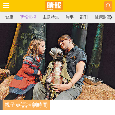
健康
晴報電視
主題特集
時事
副刊
健康財富
親子英語話劇時間