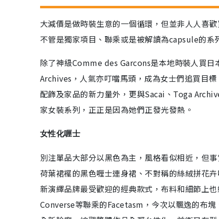
大減價是做時裝生意的一個循環，但並非人人喜歡
不管是獨家項目、聯乘或是被解讀為capsule的
除了神級Comme des Garcons是本地時裝人
Archives，人氣亦叮噹馬頭，成為女士們追買目
配飾及家品的新力量外，更與Sacai、Toga Archi
家女裝系列，正正是因為她們正發光發熱。
女性化喱士
別注單品大部分以黑色為主，風格看似相近，但事實各
荷葉裙襬的黑色喱士連身裙、不對稱的絲絨拼花卉喱
新演繹品牌最受歡迎的經典款式，布料和細節上也絕無欺
Converse等聯乘的Facetasm，今次以飄