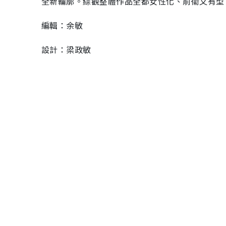
全新輪廓。綜觀整體作品全都女性化、前衞又有型，加
編輯：余敏
設計：梁政敏