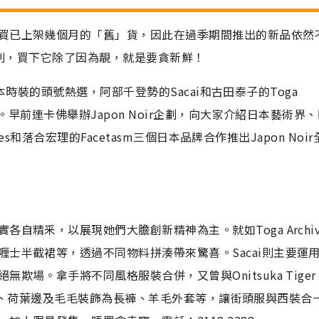
買已上架幾個月的「舊」貨，因此在過季期間推出的新品依然
系列，買下它除了因為靚，就是要貪新鮮！
買日本時裝的頭號熱選，阿部千登勢的Sacai和古田泰子的Toga
標。早前連卡佛舉辦Japon Noir企劃，向大家介紹日本藝術界
ves和落合宏理的Facetasm三個日本品牌合作推出Japon Noi
自精釆，以展現她們大膽創新精神為主。就如Toga Archiv
士半截裙等，透過不同物料拼湊帶來驚喜。Sacai則主要運
場。拿手將不同風格服裝合併，又曾與Onitsuka Tiger
逸的布塊、荷葉邊及毛毛裝飾為長褲、羊毛外套等，讓街頭服與西裝合