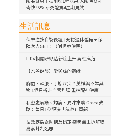
睡眠健康｜睡前吃1種水果 入睡時間神
奇快35% 研究證實4星期見效
生活訊息
保單逆按自製長糧 | 充裕退休儲備 + 保
障家人GET！（附個案說明）
HPV相關頭頸癌新症上升 男性高危
【若善健談】愛與痛的邊緣
胸悶、頭脹、手腳麻痺？黃祥興不靠藥
物 1個月拆走血管炸彈 重拾醒神健康
私密處痕癢、灼痛、異味來襲 Grace教
路：每日1粒解決「私密」問題
長效胰島素助糖友穩定控糖 醫生拆解胰
島素針劑迷思