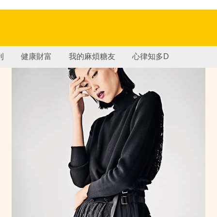
刊
健康財富
我的麻煩糖友
心律知多D