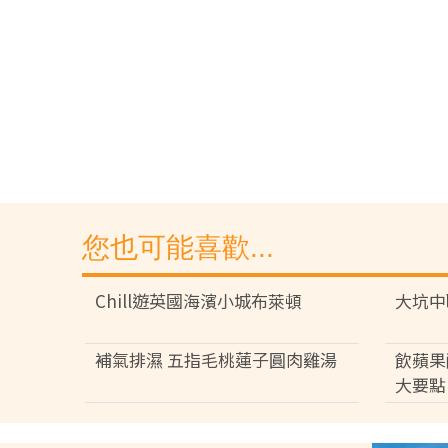
您也可能喜歡...
Chill遊英國海濱小城布萊頓
大坑中
補氣排濕 五指毛桃蓮子圓肉雞湯
飲蘋果
大要點