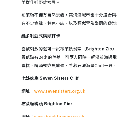
羊群作近距離接觸。
布萊頓不僅有自然景觀，其海濱城市也十分適合與
有不少食肆、特色小店，以及類似冒險樂園的遊樂
維多利亞式碼頭打卡
喜歡刺激的還可一試布萊頓滑索（Brighton Z
最低點有24米的落差，可兩人同時一起沿着海邊
雪榚、啤酒或炸魚薯條，看着石灘海景Chill一夏
七姊妹崖 Seven Sisters Cliff
網址︰
www.sevensisters.org.uk
布萊頓碼頭 Brighton Pier
網址︰
www.brightonpier.co.uk