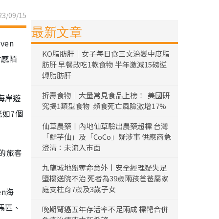
3/09/15
最新文章
en
KO脂肪肝｜女子每日食三文治變中度脂
會感陌
肪肝 早餐改吃1款食物 半年激減15磅逆
轉脂肪肝
折壽食物｜大量常見食品上榜！ 美國研
海岸遊
究揭1類型食物 頻食死亡風險激增17%
恍如7個
仙草農藥丨內地仙草驗出農藥超標 台灣
「鮮芋仙」及「CoCo」疑涉事 供應商急
澄清：未流入市面
的旅客
九龍城地盤奪命意外丨安全經理疑失足
墮樓送院不治 死者為39歲兩孩爸爸屬家
庭支柱育7歲及3歲子女
en海
馬匹、
晚期腎癌五年存活率不足兩成 標靶合併