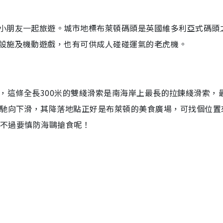
小朋友一起旅遊。城市地標布萊頓碼頭是英國維多利亞式碼頭
設施及機動遊戲，也有可供成人碰碰運氣的老虎機。
ip），這條全長300米的雙綫滑索是南海岸上最長的拉鍊綫滑索，
飛馳向下滑，其降落地點正好是布萊頓的美食廣場，可找個位置
，不過要慎防海鷗搶食呢！