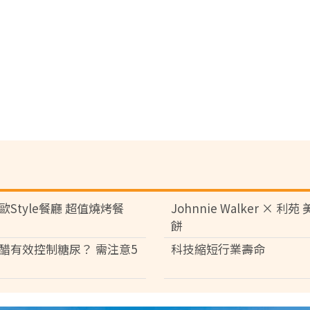
歐Style餐廳 超值燒烤餐
Johnnie Walker × 利
餅
醋有效控制糖尿？ 需注意5
科技縮短行業壽命