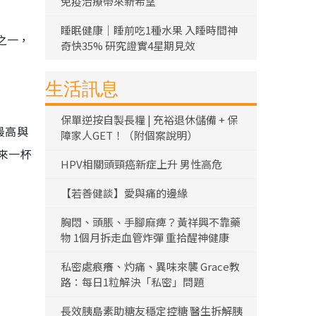
免疫治療帶來新希望
睡眠健康｜睡前吃1種水果 入睡時間神
之一，
奇快35% 研究證實4星期見效
生活訊息
保單逆按自製長糧 | 充裕退休儲備 + 保
最高與
障家人GET！（附個案說明）
來一杯
HPV相關頭頸癌新症上升 男性高危
【若善健談】愛與痛的邊緣
胸悶、頭脹、手腳麻痺？黃祥興不靠藥
物 1個月拆走血管炸彈 重拾醒神健康
私密處痕癢、灼痛、異味來襲 Grace教
路：每日1粒解決「私密」問題
長效胰島素助糖友穩定控糖 醫生拆解胰