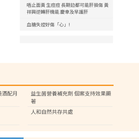
唔止面黃 生痘痘 長期攰都可能肝損傷 黃
祥興逆轉肝機能 慶幸及早護肝
血糖失控好傷「心」!
苑 美酒配月
益生菌營養補充劑 個案支持效果顯
著
人和自然共存共處