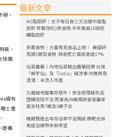
最新文章
不絕。
KO脂肪肝｜女子每日食三文治變中度脂
肪肝 早餐改吃1款食物 半年激減15磅逆
轉脂肪肝
折壽食物｜大量常見食品上榜！ 美國研
、時裝、
究揭1類型食物 頻食死亡風險激增17%
r全球獨
仙草農藥丨內地仙草驗出農藥超標 台灣
「鮮芋仙」及「CoCo」疑涉事 供應商急
澄清：未流入市面
九龍城地盤奪命意外丨安全經理疑失足
es綴有
墮樓送院不治 死者為39歲兩孩爸爸屬家
庭支柱育7歲及3歲子女
用喱士重
、
晚期腎癌五年存活率不足兩成 標靶合併
免疫治療帶來新希望
一建構