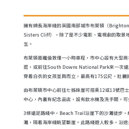
擁有綿長海岸綫的英國南部城市布萊頓（Bright
Sisters Cliff），除了是不少電影、電視劇的取
生。
布萊頓距離倫敦僅一小時車程，市中心設有大型商
逛，或前往South Downs National P
穿着白衣的女孩並肩而立，最高有175公尺，壯
由布萊頓市中心前往七姊妹崖可搭乘12或13號巴
中心，內裏有紀念品店，設有飲水機及洗手間，可
3條遠足路綫中，Beach Trail沿崖下的沙灘徒步
灘，隔着海岸綫眺望斷崖。此路綫遊人較多，沿途