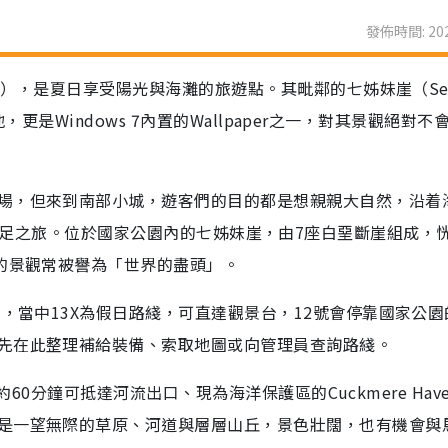
發佈時間: 202
on），是夏日享受陽光與海灘的旅遊點。其毗鄰的七姊妹崖（Sev
景地，更是Windows 7內置的Wallpaper之一，對其景觀絕對不
場，但來到南部小城，遊客們的目的都是想親親大自然，沿着
ark來一次遠足之旅。位於國家公園內的七姊妹崖，由7座白堊斷崖組成，
麗的景觀常被譽為「世界的盡頭」。
士，當中13X為假日路綫，可直達觀景台，12號會停靠國家公園
先在此整理補給裝備、索取地圖或向管理員查詢路綫。
，約60分鐘可抵達河流出口、現為海洋保護區的Cuckmere Hav
是一望無際的草原、河道與層層山丘，景色壯闊，也有機會與