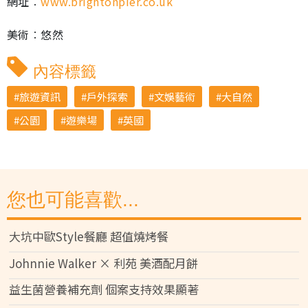
網址︰
www.brightonpier.co.uk
美術︰悠然
內容標籤
旅遊資訊
戶外探索
文娛藝術
大自然
公園
遊樂場
英國
您也可能喜歡...
大坑中歐Style餐廳 超值燒烤餐
Johnnie Walker × 利苑 美酒配月餅
益生菌營養補充劑 個案支持效果顯著