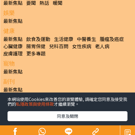
最新焦點
要聞
熱話
暖聞
娛樂
最新焦點
健康
最新焦點
飲食及運動
生活健康
中醫養生
腫瘤及癌症
心臟健康
腸胃保健
兒科百問
女性疾病
老人病
皮膚護理
更多專題
寵物
最新焦點
副刊
最新焦點
本網站使用Cookies來改善您的瀏覽體驗, 請確定您同意及接受我
日報
們的
私隱政策與使用條款
才繼續瀏覽。
揭頁版
港聞
財經/地產
中國/國際
娛樂
Healthy Life
生活副刊
親子/教育
體育
專題/人物
昔日晴報
同意及關閉
香港經濟日報版權所有©2026