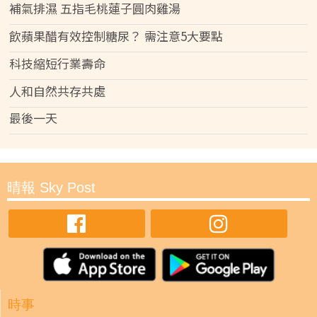
補氣排濕 五指毛桃蓮子圓肉雞湯
飲蘋果醋有效控制糖尿？ 需注意5大要點
科技縮短行業壽命
人和自然共存共處
最後一天
晴報 Sky Post
時事