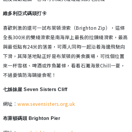
維多利亞式碼頭打卡
喜歡刺激的還可一試布萊頓滑索（Brighton Zip），這條
全長300米的雙綫滑索是南海岸上最長的拉鍊綫滑索，最高
與最低點有24米的落差，可兩人同時一起沿着海邊飛馳向
下滑，其降落地點正好是布萊頓的美食廣場，可找個位置
來一杯雪榚、啤酒或炸魚薯條，看着石灘海景Chill一夏，
不過要慎防海鷗搶食呢！
七姊妹崖 Seven Sisters Cliff
網址︰
www.sevensisters.org.uk
布萊頓碼頭 Brighton Pier