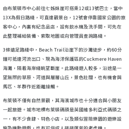
由布萊頓市中心前往七姊妹崖可搭乘12或13號巴士，當中
13X為假日路綫，可直達觀景台，12號會停靠國家公園的旅
客中心，內裏有紀念品店，設有飲水機及洗手間，可先在
此整理補給裝備、索取地圖或向管理員查詢路綫。
3條遠足路綫中，Beach Trail沿崖下的沙灘徒步，約60分
鐘可抵達河流出口、現為海洋保護區的Cuckmere Haven
海灘，隔着海岸綫眺望斷崖。此路綫遊人較多，沿途是一
望無際的草原、河道與層層山丘，景色壯闊，也有機會與
馬匹、羊群作近距離接觸。
布萊頓不僅有自然景觀，其海濱城市也十分適合與小朋友
一起旅遊。城市地標布萊頓碼頭是英國維多利亞式碼頭之
一，有不少食肆、特色小店，以及類似冒險樂園的遊樂設
施及機動遊戲，也有可供成人碰碰運氣的老虎機。