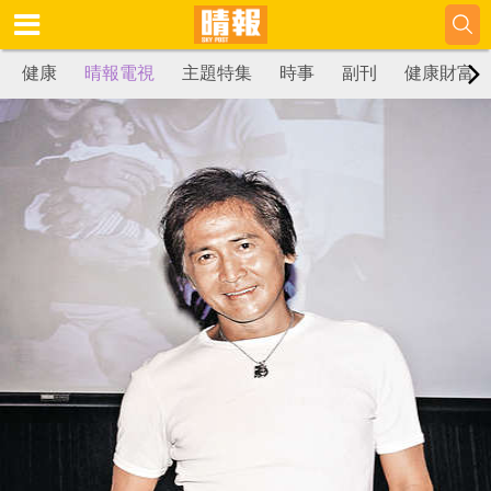
健康
晴報電視
主題特集
時事
副刊
健康財富