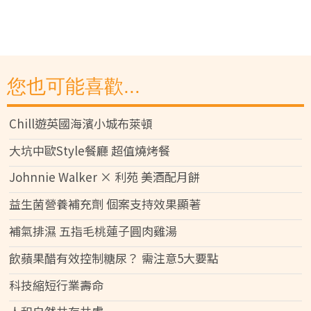
您也可能喜歡...
Chill遊英國海濱小城布萊頓
大坑中歐Style餐廳 超值燒烤餐
Johnnie Walker × 利苑 美酒配月餅
益生菌營養補充劑 個案支持效果顯著
補氣排濕 五指毛桃蓮子圓肉雞湯
飲蘋果醋有效控制糖尿？ 需注意5大要點
科技縮短行業壽命