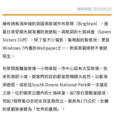
發佈時間: 2023/09/15
擁有綿長海岸綫的英國南部城市布萊頓（Brighton），是
夏日享受陽光與海灘的旅遊點。其毗鄰的七姊妹崖（Seven
Sisters Cliff），除了是不少電影、電視劇的取景地，更是
Windows 7內置的Wallpaper之一，對其景觀絕對不會感
陌生。
布萊頓距離倫敦僅一小時車程，市中心設有大型商場，但
來到南部小城，遊客們的目的都是想親親大自然，沿着海
岸遊逛，或前往South Downs National Park來一次遠足
之旅。位於國家公園內的七姊妹崖，由7座白堊斷崖組成，
恍如7個穿着白衣的女孩並肩而立，最高有175公尺，壯麗
的景觀常被譽為「世界的盡頭」。