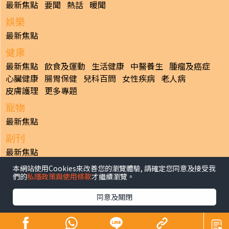
最新焦點
要聞
熱話
暖聞
娛樂
最新焦點
健康
最新焦點
飲食及運動
生活健康
中醫養生
腫瘤及癌症
心臟健康
腸胃保健
兒科百問
女性疾病
老人病
皮膚護理
更多專題
寵物
最新焦點
副刊
最新焦點
本網站使用Cookies來改善您的瀏覽體驗, 請確定您同意及接受我
日報
們的
私隱政策與使用條款
才繼續瀏覽。
揭頁版
港聞
財經/地產
中國/國際
娛樂
Healthy Life
生活副刊
親子/教育
體育
專題/人物
昔日晴報
同意及關閉
香港經濟日報版權所有©2026