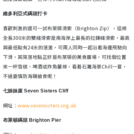
維多利亞式碼頭打卡
喜歡刺激的還可一試布萊頓滑索（Brighton Zip），這條
全長300米的雙綫滑索是南海岸上最長的拉鍊綫滑索，最高
與最低點有24米的落差，可兩人同時一起沿着海邊飛馳向
下滑，其降落地點正好是布萊頓的美食廣場，可找個位置
來一杯雪榚、啤酒或炸魚薯條，看着石灘海景Chill一夏，
不過要慎防海鷗搶食呢！
七姊妹崖 Seven Sisters Cliff
網址︰
www.sevensisters.org.uk
布萊頓碼頭 Brighton Pier