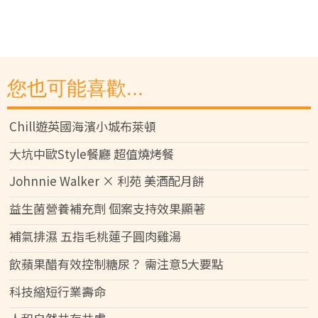
您也可能喜歡...
Chill遊英國海濱小城布萊頓
大坑中歐Style餐廳 超值燒烤餐
Johnnie Walker × 利苑 美酒配月餅
益生菌營養補充劑 個案支持效果顯著
補氣排濕 五指毛桃蓮子圓肉雞湯
飲蘋果醋有效控制糖尿？ 需注意5大要點
科技縮短行業壽命