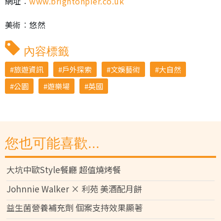
網址︰
www.brightonpier.co.uk
美術︰悠然
內容標籤
旅遊資訊
戶外探索
文娛藝術
大自然
公園
遊樂場
英國
您也可能喜歡...
大坑中歐Style餐廳 超值燒烤餐
Johnnie Walker × 利苑 美酒配月餅
益生菌營養補充劑 個案支持效果顯著