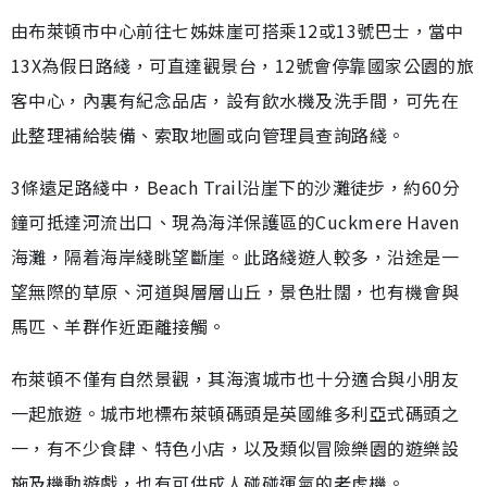
由布萊頓市中心前往七姊妹崖可搭乘12或13號巴士，當中
13X為假日路綫，可直達觀景台，12號會停靠國家公園的旅
客中心，內裏有紀念品店，設有飲水機及洗手間，可先在
此整理補給裝備、索取地圖或向管理員查詢路綫。
3條遠足路綫中，Beach Trail沿崖下的沙灘徒步，約60分
鐘可抵達河流出口、現為海洋保護區的Cuckmere Haven
海灘，隔着海岸綫眺望斷崖。此路綫遊人較多，沿途是一
望無際的草原、河道與層層山丘，景色壯闊，也有機會與
馬匹、羊群作近距離接觸。
布萊頓不僅有自然景觀，其海濱城市也十分適合與小朋友
一起旅遊。城市地標布萊頓碼頭是英國維多利亞式碼頭之
一，有不少食肆、特色小店，以及類似冒險樂園的遊樂設
施及機動遊戲，也有可供成人碰碰運氣的老虎機。