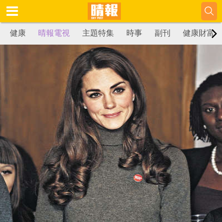
健康
晴報電視
主題特集
時事
副刊
健康財富