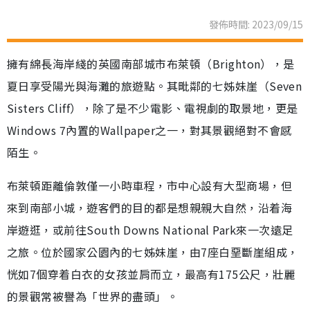
發佈時間: 2023/09/15
擁有綿長海岸綫的英國南部城市布萊頓（Brighton），是
夏日享受陽光與海灘的旅遊點。其毗鄰的七姊妹崖（Seven
Sisters Cliff），除了是不少電影、電視劇的取景地，更是
Windows 7內置的Wallpaper之一，對其景觀絕對不會感
陌生。
布萊頓距離倫敦僅一小時車程，市中心設有大型商場，但
來到南部小城，遊客們的目的都是想親親大自然，沿着海
岸遊逛，或前往South Downs National Park來一次遠足
之旅。位於國家公園內的七姊妹崖，由7座白堊斷崖組成，
恍如7個穿着白衣的女孩並肩而立，最高有175公尺，壯麗
的景觀常被譽為「世界的盡頭」。