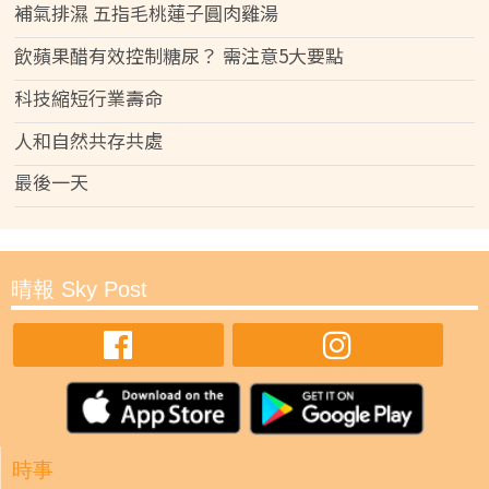
補氣排濕 五指毛桃蓮子圓肉雞湯
飲蘋果醋有效控制糖尿？ 需注意5大要點
科技縮短行業壽命
人和自然共存共處
最後一天
晴報 Sky Post
時事