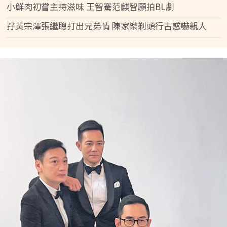
小鮮肉初嘗主持滋味 王智騫范麒智願拍BL劇
孖黃宗澤張繼聰打出兄弟情 陳家樂剃頭行古惑嚇親人