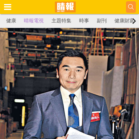
健康
晴報電視
主題特集
時事
副刊
健康財富