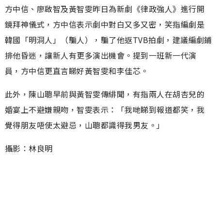
方中信、廖啟智及黃智雯昨日為新劇《律政強人》進行開
鏡拜神儀式，方中信表示劇中對白又多又密，笑指編劇是
韓國「明洞人」（騙人），騙了他返TVB拍劇，建議編劇鋪
排他昏迷，讓新人有更多演出機會。提到一班新一代演
員，方中信更直言睇好黃智雯和李佳芯。
此外，陳山聰早前與黃智雯傳緋聞，有指兩人在胡杏兒的
婚宴上不避嫌親吻，智雯表示：「我哋睇到報道都笑，我
覺得朋友唔使太避忌，山聰都識得我男友。」
攝影：林良明