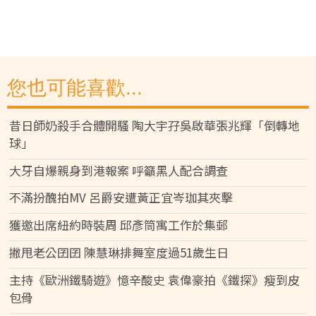
您也可能喜歡...
昔日師奶殺手合體開騷 陶大宇孖吳啟華張兆輝「倒轉地
球」
大牙自爆親身到港報案 呼籲黑人配合調查
不滿扮醜拍MV 呂爵安遭黃正宜岑珈其夾擊
獲邀出席紐約時裝周 邱彥筒寓工作於集郵
撇甩老公囝囝 陳慧琳排舞室度過51歲生日
主持《歐洲鐵騎遊》憶辛酸史 袁偉豪拍《鐵探》瘦到皮
包骨