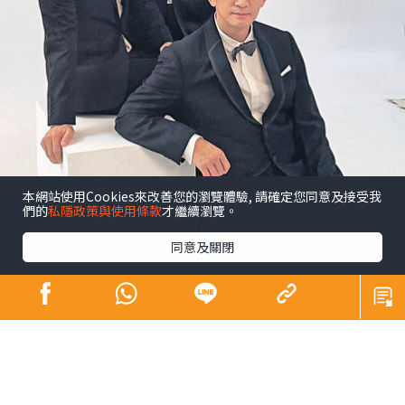
本網站使用Cookies來改善您的瀏覽體驗, 請確定您同意及接受我
們的
私隱政策與使用條款
才繼續瀏覽。
同意及關閉
昔日師奶殺手合體開騷 陶大宇孖吳啟華張兆
輝「倒轉地球」
娛樂