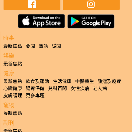
時事
最新焦點
要聞
熱話
暖聞
娛樂
最新焦點
健康
最新焦點
飲食及運動
生活健康
中醫養生
腫瘤及癌症
心臟健康
腸胃保健
兒科百問
女性疾病
老人病
皮膚護理
更多專題
寵物
最新焦點
副刊
最新焦點