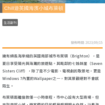
Chill遊英國海濱小城布萊頓
生活副刊
發佈時間: 2023/09/15
擁有綿長海岸綫的英國南部城市布萊頓（Brighton），是
夏日享受陽光與海灘的旅遊點。其毗鄰的七姊妹崖（Seven
Sisters Cliff），除了是不少電影、電視劇的取景地，更是
Windows 7內置的Wallpaper之一，對其景觀絕對不會感
陌生。
布萊頓距離倫敦僅一小時車程，市中心設有大型商場，但
來到南部小城，遊客們的目的都是想親親大自然，沿着海