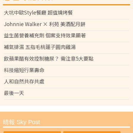
大坑中歐Style餐廳 超值燒烤餐
Johnnie Walker × 利苑 美酒配月餅
益生菌營養補充劑 個案支持效果顯著
補氣排濕 五指毛桃蓮子圓肉雞湯
飲蘋果醋有效控制糖尿？ 需注意5大要點
科技縮短行業壽命
人和自然共存共處
最後一天
晴報 Sky Post