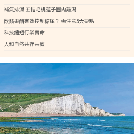
補氣排濕 五指毛桃蓮子圓肉雞湯
飲蘋果醋有效控制糖尿？ 需注意5大要點
科技縮短行業壽命
人和自然共存共處