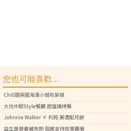
您也可能喜歡...
Chill遊英國海濱小城布萊頓
大坑中歐Style餐廳 超值燒烤餐
Johnnie Walker × 利苑 美酒配月餅
益生菌營養補充劑 個案支持效果顯著