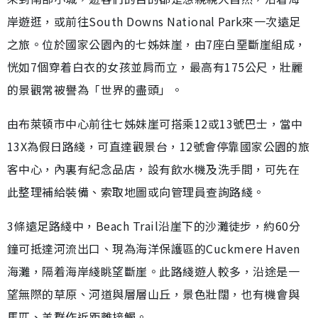
岸遊逛，或前往South Downs National Park來一次遠足
之旅。位於國家公園內的七姊妹崖，由7座白堊斷崖組成，
恍如7個穿着白衣的女孩並肩而立，最高有175公尺，壯麗
的景觀常被譽為「世界的盡頭」。
由布萊頓市中心前往七姊妹崖可搭乘12或13號巴士，當中
13X為假日路綫，可直達觀景台，12號會停靠國家公園的旅
客中心，內裏有紀念品店，設有飲水機及洗手間，可先在
此整理補給裝備、索取地圖或向管理員查詢路綫。
3條遠足路綫中，Beach Trail沿崖下的沙灘徒步，約60分
鐘可抵達河流出口、現為海洋保護區的Cuckmere Haven
海灘，隔着海岸綫眺望斷崖。此路綫遊人較多，沿途是一
望無際的草原、河道與層層山丘，景色壯闊，也有機會與
馬匹、羊群作近距離接觸。