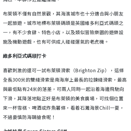
布萊頓不僅有自然景觀，其海濱城市也十分適合與小朋友
一起旅遊。城市地標布萊頓碼頭是英國維多利亞式碼頭之
一，有不少食肆、特色小店，以及類似冒險樂園的遊樂設
施及機動遊戲，也有可供成人碰碰運氣的老虎機。
維多利亞式碼頭打卡
喜歡刺激的還可一試布萊頓滑索（Brighton Zip），這條
全長300米的雙綫滑索是南海岸上最長的拉鍊綫滑索，最高
與最低點有24米的落差，可兩人同時一起沿着海邊飛馳向
下滑，其降落地點正好是布萊頓的美食廣場，可找個位置
來一杯雪榚、啤酒或炸魚薯條，看着石灘海景Chill一夏，
不過要慎防海鷗搶食呢！