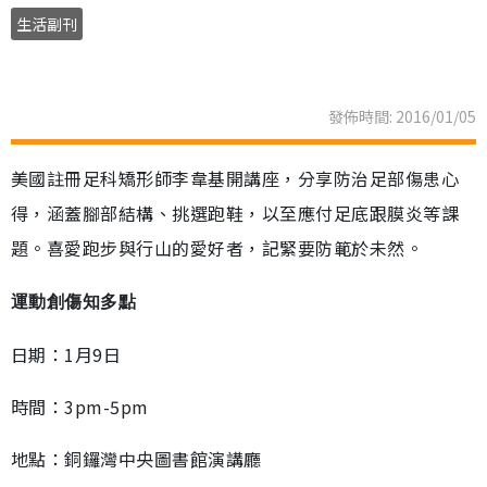
生活副刊
發佈時間: 2016/01/05
美國註冊足科矯形師李韋基開講座，分享防治足部傷患心
得，涵蓋腳部結構、挑選跑鞋，以至應付足底跟膜炎等課
題。喜愛跑步與行山的愛好者，記緊要防範於未然。
運動創傷知多點
日期：1月9日
時間：3pm-5pm
地點：銅鑼灣中央圖書館演講廳