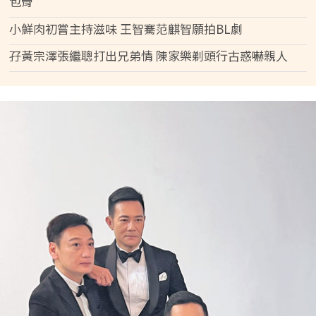
包骨
小鮮肉初嘗主持滋味 王智騫范麒智願拍BL劇
孖黃宗澤張繼聰打出兄弟情 陳家樂剃頭行古惑嚇親人