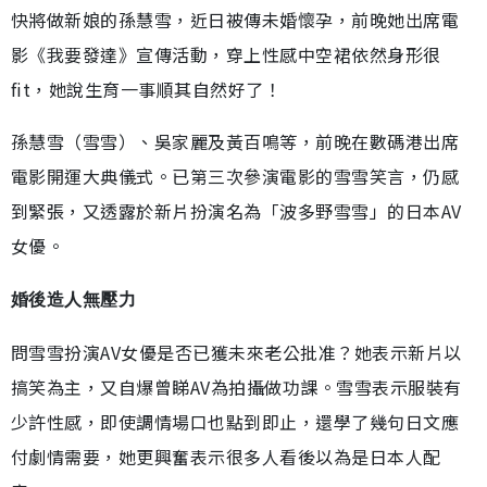
快將做新娘的孫慧雪，近日被傳未婚懷孕，前晚她出席電
影《我要發達》宣傳活動，穿上性感中空裙依然身形很
fit，她說生育一事順其自然好了！
孫慧雪（雪雪）、吳家麗及黃百鳴等，前晚在數碼港出席
電影開運大典儀式。已第三次參演電影的雪雪笑言，仍感
到緊張，又透露於新片扮演名為「波多野雪雪」的日本AV
女優。
婚後造人無壓力
問雪雪扮演AV女優是否已獲未來老公批准？她表示新片以
搞笑為主，又自爆曾睇AV為拍攝做功課。雪雪表示服裝有
少許性感，即使調情場口也點到即止，還學了幾句日文應
付劇情需要，她更興奮表示很多人看後以為是日本人配