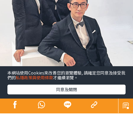
本網站使用Cookies來改善您的瀏覽體驗, 請確定您同意及接受我
們的
私隱政策與使用條款
才繼續瀏覽。
同意及關閉
昔日師奶殺手合體開騷 陶大宇孖吳啟華張兆
輝「倒轉地球」
娛樂