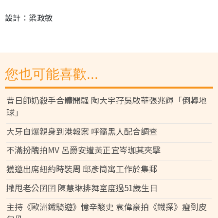
設計：梁政敏
您也可能喜歡...
昔日師奶殺手合體開騷 陶大宇孖吳啟華張兆輝「倒轉地
球」
大牙自爆親身到港報案 呼籲黑人配合調查
不滿扮醜拍MV 呂爵安遭黃正宜岑珈其夾擊
獲邀出席紐約時裝周 邱彥筒寓工作於集郵
撇甩老公囝囝 陳慧琳排舞室度過51歲生日
主持《歐洲鐵騎遊》憶辛酸史 袁偉豪拍《鐵探》瘦到皮