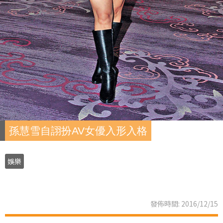
孫慧雪自詡扮AV女優入形入格
娛樂
發佈時間: 2016/12/15