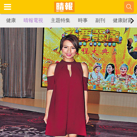
健康
晴報電視
主題特集
時事
副刊
健康財富