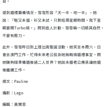
音。
提到婚禮籌備情況，雪雪形容「天一半、地一半」，她
說：「鞋又未搵，衫又未試，只剩低兩星期時間。我下星
期要開Turbo搞。」問到造人計劃，雪雪稱一切順其自然，
不要有壓力。
此外，雪雪昨日到上環出席聖誕活動，她笑言本周六、日
會去澳門工作，忙得未來老公投訴她無暇搞婚禮事宜。問
她賺夠錢準備婚後過二人世界？她說未婚老公應承讓她婚
後繼續工作。
撰文：Pauline
攝影：Lego
編輯：黃寶恩