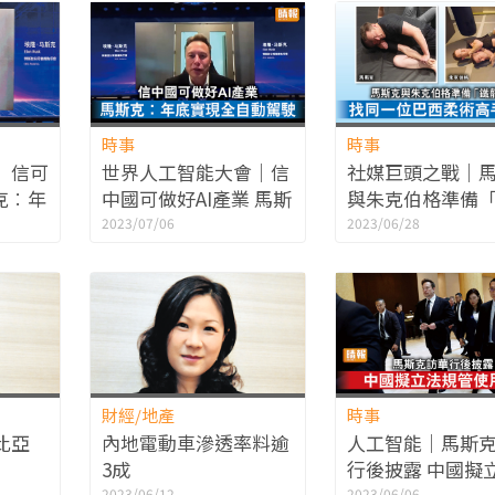
時事
時事
 信可
世界人工智能大會｜信
社媒巨頭之戰｜
克︰年
中國可做好AI產業 馬斯
與朱克伯格準備
駛
克︰年底實現全自動駕
戰」 找同一位巴
2023/07/06
2023/06/28
駛
高手練習
財經/地產
時事
比亞
內地電動車滲透率料逾
人工智能｜馬斯
3成
行後披露 中國擬
2023/06/12
2023/06/06