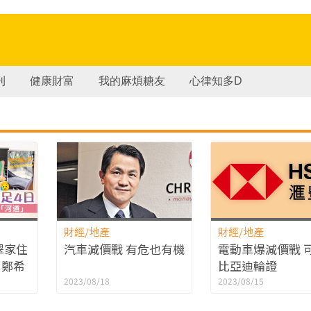
刊
健康財富
我的麻煩糖友
心律知多D
財經/地產
財經/地產
翠家住
汽車減價戰 有危也有機
電動車爆減價戰 
 鄭希
比亞迪輪證
挑戰
2023/08/18
2023/08/15