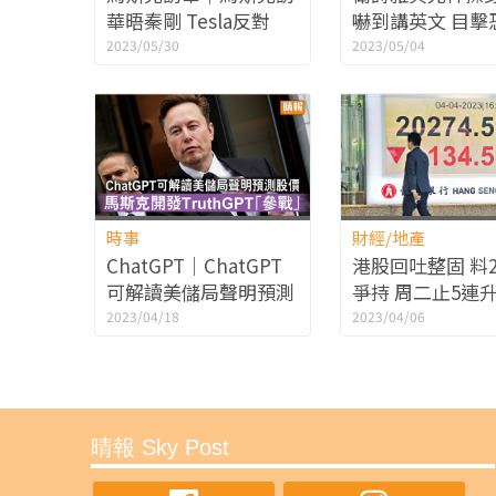
華晤秦剛 Tesla反對
嚇到講英文 目擊
「脫鈎斷鏈」 願拓在華
禍兩車切線相撞
2023/05/30
2023/05/04
業務
時事
財經/地產
ChatGPT｜ChatGPT
港股回吐整固 料20
可解讀美儲局聲明預測
爭持 周二止5連升
股價 馬斯克開發
沽壓重
2023/04/18
2023/04/06
TruthGPT「參戰」
晴報 Sky Post