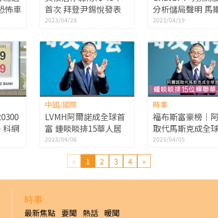
恐怖車
首次 拜登尹錫悅發表
分析儲局聲明 馬
《華盛頓宣言》
發TruthGPT「
2023/04/28
2023/04/19
中國/國際
時事
300
LVMH阿爾諾成全球首
福布斯富豪榜｜
 科網
富 鍾睒睒排15華人居
取代馬斯克成全
首
鍾睒睒排15位蟬
2023/04/06
2023/04/05
首富
«
1
2
3
4
»
時事
最新焦點
要聞
熱話
暖聞