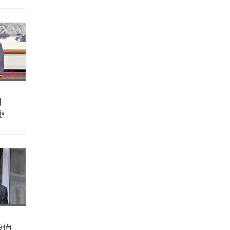
剛
鏈
股價