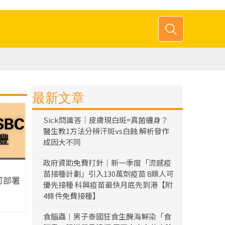
最新文章
Sick問識答｜皮膚現白斑=真菌纏身？
醫生教1方法分辨汗斑vs白蝕 解析發作
成因大不同
政府資助免費打針｜新一季度「流感疫
苗接種計劃」引入130萬劑疫苗 8類人可
可部署
優先接種 科興疫苗最快月底先到港【附
4條件免費接種】
食腦蟲｜男子泰國狂食生醃海鮮染「食