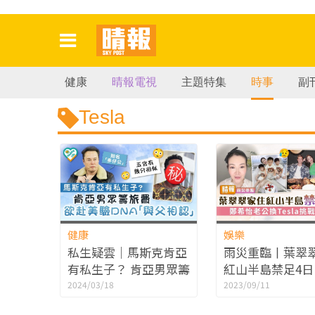
健康
晴報電視
主題特集
時事
副
Tesla
健康
娛樂
私生疑雲｜馬斯克肯亞
雨災重臨丨葉翠
有私生子？ 肯亞男眾籌
紅山半島禁足4日
旅費 欲赴美驗
怡老公換Tesla
2024/03/18
2023/09/11
DNA「與父相認」
「河道」