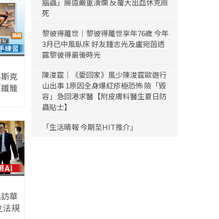
腦蟲」腸道嚴重潰爛 反覆大出血休克險
死
黎彼得離世｜黎彼得離世享年76歲 今年
3月已中風臥床 好友鍾志光及盧宛茵透
露黎彼得最後時光
陳浚霆｜《愛回家》風少陳浚霆歐遊行
馬斯克
山出事 1原因全身爆紅疹極恐怖 險「毀
「鐵籠
容」急回港求醫【附皮膚科醫生夏日防
西柔術
蟲貼士】
「生活晴報 今期至HIT推介」
克訪華
立法規