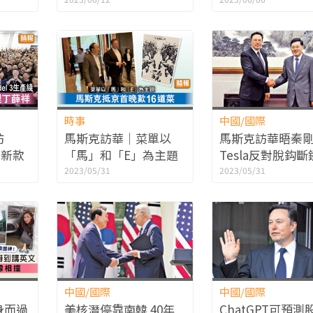
管使用AI
時事
中國/國際
訪
馬斯克訪華｜菜單以
馬斯克訪華晤秦
觀新款
「馬」和「E」為主題
Tesla反對脫鈎斷
 路透︰
馬斯克抵京首晚歎16道
2023/05/31
2023/05/31
丁薛祥
菜
中國/國際
中國/國際
身而過
美核潛停靠南韓 40年
ChatGPT可預測