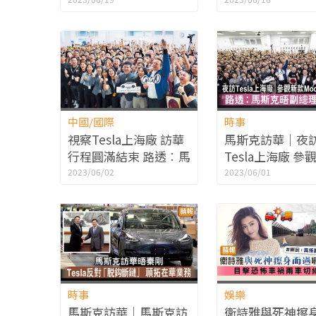
中國/國際
時事
視察Tesla上海廠 訪華
馬斯克訪華｜夜
行程圓滿結束 路透︰馬
Tesla上海廠 參
斯克晤副總理丁薛祥
Model 3生產綫
2023/06/02
2023/06/01
馬斯克晤副總理
時事
娛樂
馬斯克訪華｜馬斯克訪
衛詩雅與死神擦