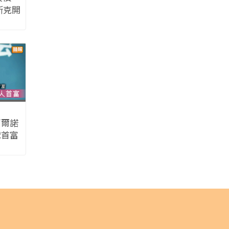
斯克開
參戰」
阿爾諾
球首富
聯華人