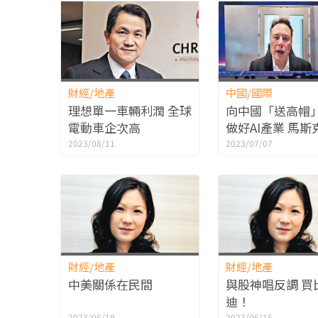
財經/地產
中國/國際
理想單一車輛利潤 全球
向中國「送高帽」
電動車企次高
做好AI產業 馬斯
底實現全自動駕
2023/08/11
2023/07/07
財經/地產
財經/地產
中美關係在民間
與股神唱反調 買
迪！
2023/06/19
2023/06/16