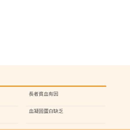
長者貧血有因
血凝固蛋白缺乏