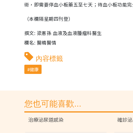
術，即需要停血小板藥五至七天；待血小板功能完
（本欄隔星期四刊登）
撰文: 梁憲孫 血液及血液腫瘤科醫生
欄名: 醫晴醫情
內容標籤
健康
您也可能喜歡...
治療泌尿道感染
確診泌