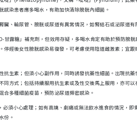
胱感染患者應多喝水，有助加快清除膀胱內細菌。
腎臟、輸尿管、膀胱或尿道有異常情況，如腎結石或泌尿道有
D-甘露糖」補充劑，但效用存疑，多喝水肯定有助於預防膀胱
。停經後女性膀胱感染易復發，可考慮使用陰道雌激素；宜跟
性抗生素；但須小心副作用，同時誘發抗藥性細菌。出現抗藥
不同方式；包括持續服用抗生素或及性交後馬上服用，亦可以
混合多種細菌疫苗，預防泌尿道頻密感染。
s)一般較嚴重，必須小心處理；如有高燒、劇痛或無法飲水進食的情況，即
水份。