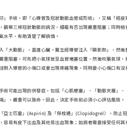
仔」手術，即「心導管及冠狀動脈血管成形術」，又稱「經皮
，觀察三條冠狀動脈的病況，細看有否出現嚴重阻塞；同時檢
氧水平，有助清楚了解病情。
入「大動脈」，直達心臟。醫生經導管注入「顯影劑」，然後
嚴重阻塞，可先把小氣球放至血管堵塞位置，然後吹脹氣球，
蹆側入導管的小傷口或會出現疼痛現象，同時要小心傷口有沒
手術可能出現的併發症，包括「心肌梗塞」、「動脈夾層」、
竭」，嚴重可以致命。因此，決定手術前必須小心評估風險。
」(Aspirin) 及「保栓通」(Clopidogrel），防止
，容易有皮下出血及其他易出血現象；如病者需要接受任何其