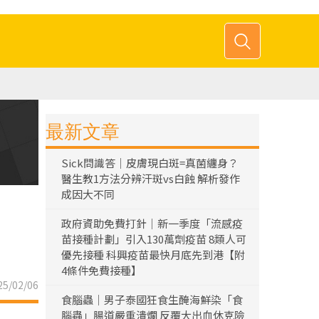
最新文章
Sick問識答｜皮膚現白斑=真菌纏身？
醫生教1方法分辨汗斑vs白蝕 解析發作
成因大不同
政府資助免費打針｜新一季度「流感疫
苗接種計劃」引入130萬劑疫苗 8類人可
優先接種 科興疫苗最快月底先到港【附
4條件免費接種】
5/02/06
食腦蟲｜男子泰國狂食生醃海鮮染「食
腦蟲」腸道嚴重潰爛 反覆大出血休克險