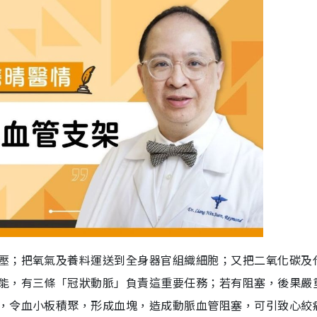
壓；把氧氣及養料運送到全身器官組織細胞；又把二氧化碳及
能，有三條「冠狀動脈」負責這重要任務；若有阻塞，後果嚴
，令血小板積聚，形成血塊，造成動脈血管阻塞，可引致心絞