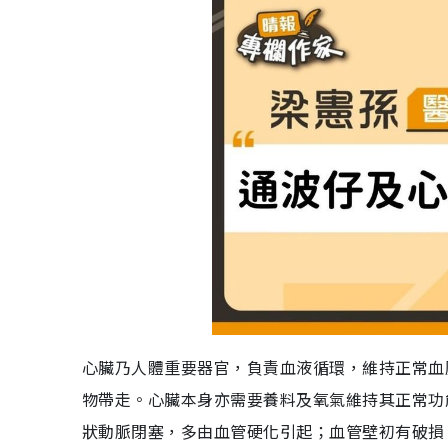
心臟乃人體重要器官，負責血液循環，維持正常血
物帶走。心臟本身亦需要養料及氧氣維持其正常功
狀動脈閉塞，多由血管硬化引起；血管壁初有破損