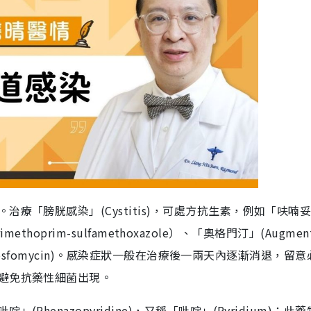
療「膀胱感染」(Cystitis)，可處方抗生素，例如「呋喃
methoprim-sulfamethoxazole）、「奧格門汀」(Augment
」（Fosfomycin)。感染症狀一般在治療後一兩天內逐漸消退，留
避免抗藥性細菌出現。
henazopyridine)，又稱「吡啶」(Pyridium)；此