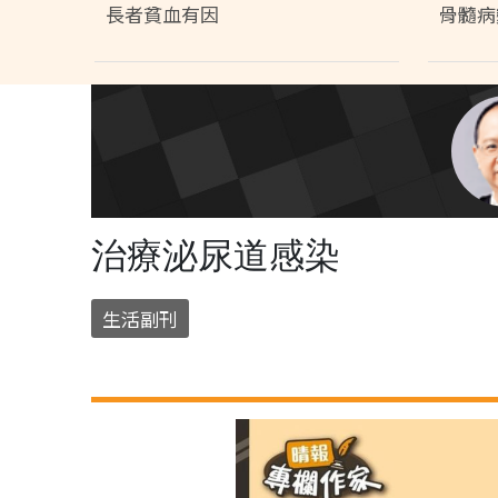
長者貧血有因
骨髓病
治療泌尿道感染
生活副刊