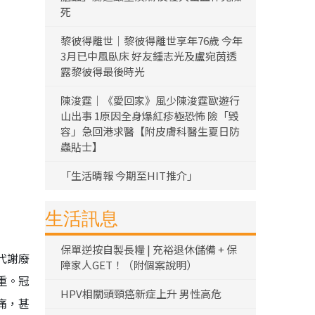
死
黎彼得離世｜黎彼得離世享年76歲 今年
3月已中風臥床 好友鍾志光及盧宛茵透
露黎彼得最後時光
陳浚霆｜《愛回家》風少陳浚霆歐遊行
山出事 1原因全身爆紅疹極恐怖 險「毀
容」急回港求醫【附皮膚科醫生夏日防
蟲貼士】
「生活晴報 今期至HIT推介」
生活訊息
保單逆按自製長糧 | 充裕退休儲備 + 保
代謝廢
障家人GET！（附個案說明）
重。冠
HPV相關頭頸癌新症上升 男性高危
痛，甚