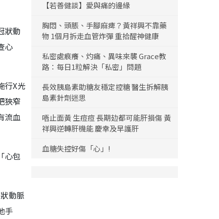
【若善健談】愛與痛的邊緣
胸悶、頭脹、手腳麻痺？黃祥興不靠藥
冠狀動
物 1個月拆走血管炸彈 重拾醒神健康
查心
私密處痕癢、灼痛、異味來襲 Grace教
路：每日1粒解決「私密」問題
施行X光
長效胰島素助糖友穩定控糖 醫生拆解胰
島素針劑迷思
把狹窄
有流血
唔止面黃 生痘痘 長期攰都可能肝損傷 黃
祥興逆轉肝機能 慶幸及早護肝
血糖失控好傷「心」!
「心包
冠狀動脈
他手