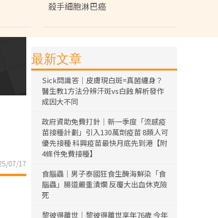
殺手細胞淋巴癌
最新文章
Sick問識答｜皮膚現白斑=真菌纏身？
醫生教1方法分辨汗斑vs白蝕 解析發作
成因大不同
政府資助免費打針｜新一季度「流感疫
苗接種計劃」引入130萬劑疫苗 8類人可
優先接種 科興疫苗最快月底先到港【附
4條件免費接種】
5/07/17
食腦蟲｜男子泰國狂食生醃海鮮染「食
腦蟲」腸道嚴重潰爛 反覆大出血休克險
死
黎彼得離世｜黎彼得離世享年76歲 今年