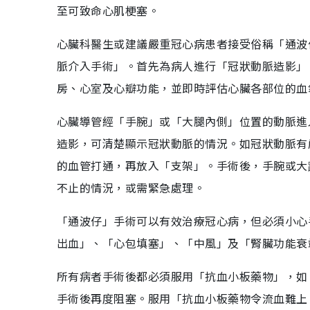
至可致命心肌梗塞。
心臟科醫生或建議嚴重冠心病患者接受俗稱「通波
脈介入手術」。首先為病人進行「冠狀動脈造影」
房、心室及心瓣功能，並即時評估心臟各部位的血
心臟導管經「手腕」或「大腿內側」位置的動脈進
造影，可清楚顯示冠狀動脈的情況。如冠狀動脈有
的血管打通，再放入「支架」。手術後，手腕或大
不止的情況，或需緊急處理。
「通波仔」手術可以有效治療冠心病，但必須小心
出血」、「心包填塞」、「中風」及「腎臟功能衰
所有病者手術後都必須服用「抗血小板藥物」，如「亞士匹靈
手術後再度阻塞。服用「抗血小板藥物令流血難上