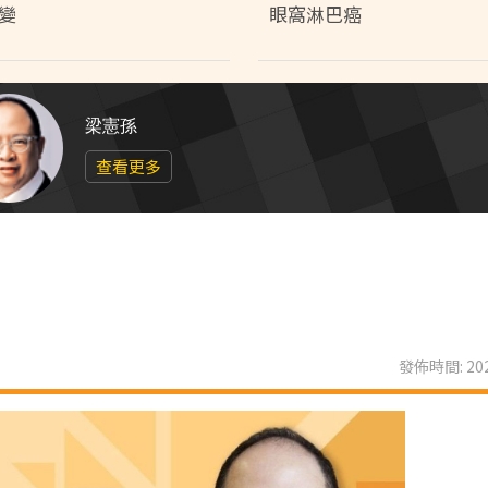
變
眼窩淋巴癌
梁憲孫
查看更多
發佈時間: 202