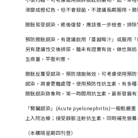
液變成橙紅色，但不會殺菌，不建議長期服用。膀
膀胱易受感染，癒後復發，應該進一步檢查，排除
預防膀胱感染，有建議飲用「蔓越莓汁」或服用「
另有建議性交後排尿，雖未有證實有效，做也無妨
生商量，平𧗾利害。
膀胱反覆受感染，預防措施無效，可考慮使用預防
感染，將會更難處理。使用預防性抗生素，有多種
膀胱感染跡象時，第一時間用抗生素。最新發展有
「腎臟感染」(Acute pyelonephriti
上入院治療；接受靜脈注射抗生素，同時補充營養
（本欄隔星期四刊登）