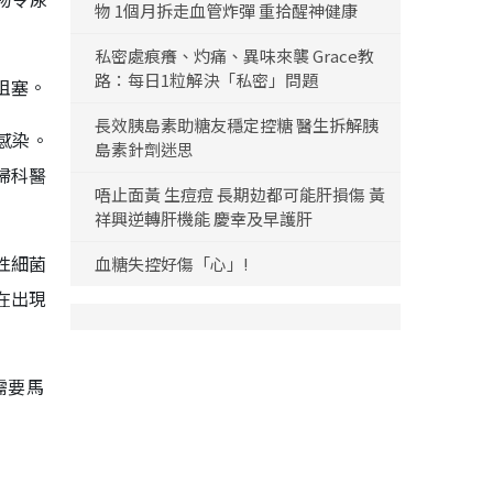
物 1個月拆走血管炸彈 重拾醒神健康
私密處痕癢、灼痛、異味來襲 Grace教
路：每日1粒解決「私密」問題
阻塞。
長效胰島素助糖友穩定控糖 醫生拆解胰
感染。
島素針劑迷思
婦科醫
唔止面黃 生痘痘 長期攰都可能肝損傷 黃
祥興逆轉肝機能 慶幸及早護肝
性細菌
血糖失控好傷「心」!
在出現
需要馬