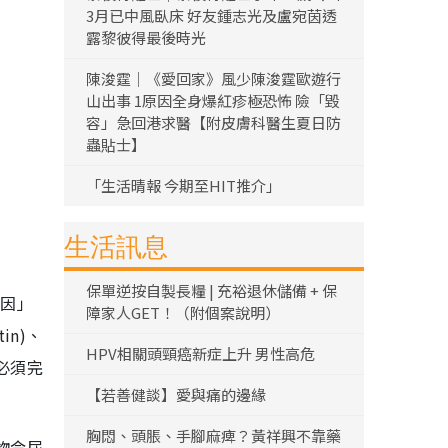
3月已中風臥床 好友鍾志光及盧宛茵透
露黎彼得最後時光
陳浚霆｜《愛回家》風少陳浚霆歐遊行
山出事 1原因全身爆紅疹極恐怖 險「毀
容」急回港求醫【附皮膚科醫生夏日防
蟲貼士】
「生活晴報 今期至HIT推介」
生活訊息
保單逆按自製長糧 | 充裕退休儲備 + 保
妥因」
障家人GET！（附個案說明）
in)、
HPV相關頭頸癌新症上升 男性高危
意必須完
【若善健談】愛與痛的邊緣
胸悶、頭脹、手腳麻痺？黃祥興不靠藥
藥物令尿