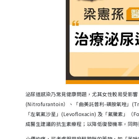
泌尿道感染乃常見健康問題，尤其女性較易受影響。治
(Nitrofurantoin）、「曲美託普利-磺胺氧唑」(Tri
「左氧氟沙星」(Levofloxacin) 及「氟黴素
成醫生建議的抗生素療程；以降低復發機率，同時
小便灼痛，可考慮服用麻醉膀胱的藥物，如「苯唑吡啶」(P