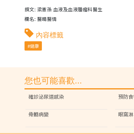
撰文: 梁憲孫 血液及血液腫瘤科醫生
欄名: 醫晴醫情
內容標籤
健康
您也可能喜歡...
確診泌尿道感染
預防食
骨髓病變
眼窩淋