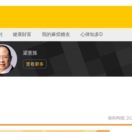
刊
健康財富
我的麻煩糖友
心律知多D
梁憲孫
查看更多
發佈時間: 202