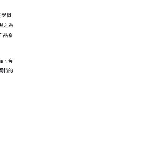
美學概
視之為
作品系
錯、有
獨特的