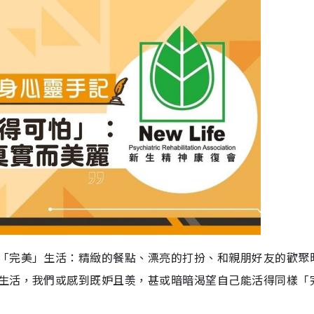
「完美」生活：精緻的餐點、漂亮的打扮、和親朋好友的歡聚
生活，我們或感到既妒且羡，甚或暗暗渴望自己能活得同樣「