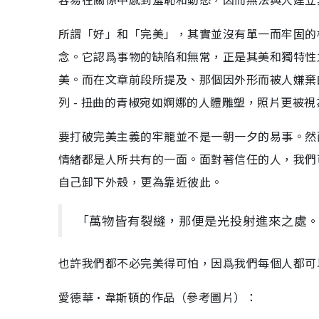
所謂「好」和「完美」，其實並沒有單一而牢固的標準
念。它認爲事物的缺陷和無常，正是其美和獨特性
美。而在文章前段所提及、那個因外形而被人嫌棄
列 - 扭曲的青椒宛如婀娜的人體雕塑，照片更被
要打破完美主義的牢籠並不是一朝一夕的易事。然
情緒都是人所共有的一面。面對著信任的人，我們
自己卸下外殼，更為靠近彼此。
「萬物皆有裂縫，那便是光投射進來之處
也許我們都不必完美得可怕，因爲我們每個人都可
愛德華·韋斯頓的作品（參考圖片）：