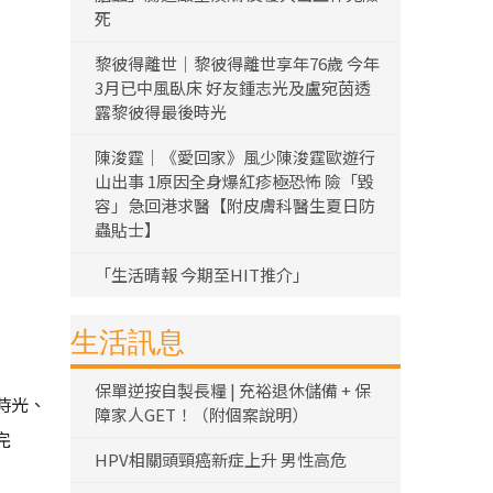
死
黎彼得離世｜黎彼得離世享年76歲 今年
3月已中風臥床 好友鍾志光及盧宛茵透
露黎彼得最後時光
陳浚霆｜《愛回家》風少陳浚霆歐遊行
山出事 1原因全身爆紅疹極恐怖 險「毀
容」急回港求醫【附皮膚科醫生夏日防
蟲貼士】
「生活晴報 今期至HIT推介」
生活訊息
保單逆按自製長糧 | 充裕退休儲備 + 保
時光、
障家人GET！（附個案說明）
完
HPV相關頭頸癌新症上升 男性高危