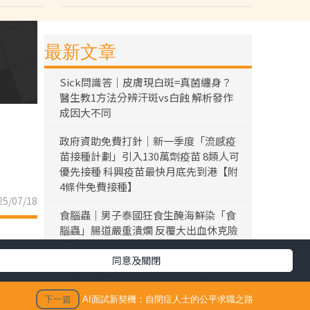
最新文章
Sick問識答｜皮膚現白斑=真菌纏身？
醫生教1方法分辨汗斑vs白蝕 解析發作
成因大不同
政府資助免費打針｜新一季度「流感疫
苗接種計劃」引入130萬劑疫苗 8類人可
優先接種 科興疫苗最快月底先到港【附
4條件免費接種】
5/07/18
食腦蟲｜男子泰國狂食生醃海鮮染「食
腦蟲」腸道嚴重潰爛 反覆大出血休克險
死
同意及關閉
黎彼得離世｜黎彼得離世享年76歲 今年
3月已中風臥床 好友鍾志光及盧宛茵透
下一篇
AI面試新契機：自閉症人士的公平求職之路
露黎彼得最後時光