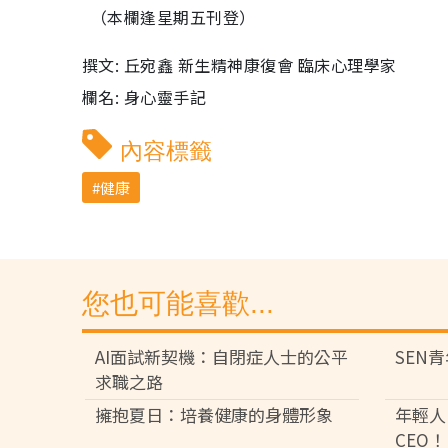
（本欄逢星期五刊登）
撰文: 丘宛鑫 新生精神康復會 臨床心理學家
欄名: 身心靈手記
內容標籤
健康
您也可能喜歡...
AI面試新契機：自閉症人士的公平
SEN
求職之路
擁抱夏日：培養健康的身體形象
年輕人
CEO！