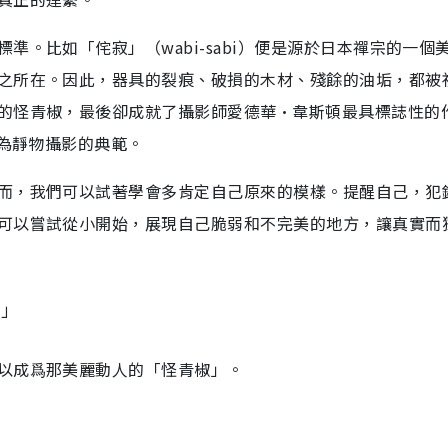
。比如「侘寂」（wabi-sabi）便是源於日本禪宗的一個
之所在。因此，器具的裂痕、破損的木材、殘餘的油垢，都被
的怪青椒，最後卻成就了攝影師愛德華·韋斯頓最具標誌性的
視為靜物攝影的典範。
而，我們可以試著學會多肯定自己原來的模樣。提醒自己，犯
可以嘗試從小開始，展現自己脆弱和不完美的地方，讓真實而
。」
以成爲那美麗動人的「怪青椒」。