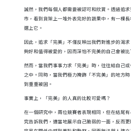
誠然，我們每個人都需要被認可和欣賞。透過追求
市，看到貨架上一堆外表完好的蔬果中，有一棵長
選上它。
因此，追求「完美」不僅反映出我們對進步的渴求，
夠好和值得被愛的，因而深怕不完美的自己會被比
然而，當我們事事力求「完美」時，往往給自己或
之中。同時，當我們極力掩飾「不完美」的地方時
到重重被困。
事實上，「完美」的人真的比較可愛嗎？
在一個研究中，兩位競賽者表現相同，但在結尾有
究告訴我們，適當地展示自己脆弱的一面，反而更
容易在關係中感到羞恥和動怒，因而無法與人建立