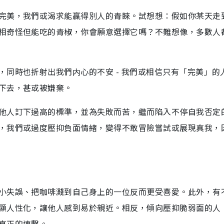
完美，我們或渴求能贏得別人的青睞。試想想：假如你某天走
相奇怪但能吃的青椒，你會願意選擇它嗎？不難想像，多數人
同時也折射出我們内心的不安 - 我們或相信只有「完美」的
下去，甚或被嫌棄。
他人訂下過高的標準，並為失敗而苦，繼而陷入不停自我否定
，我們或過度壓抑負面情緒，變得不敢冒險嘗試或展現真我，
小失誤、把咖啡濺到自己身上的一位反而更受喜愛。此外，有
顯人性化，讓他人感到易於親近。相反，傾向壓抑脆弱面的人
真正的連繫。