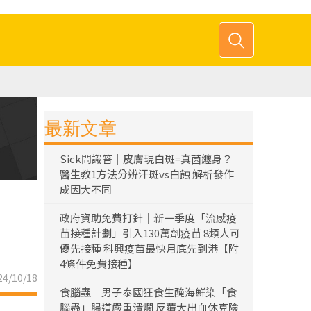
最新文章
Sick問識答｜皮膚現白斑=真菌纏身？
醫生教1方法分辨汗斑vs白蝕 解析發作
成因大不同
政府資助免費打針｜新一季度「流感疫
苗接種計劃」引入130萬劑疫苗 8類人可
優先接種 科興疫苗最快月底先到港【附
4條件免費接種】
4/10/18
食腦蟲｜男子泰國狂食生醃海鮮染「食
腦蟲」腸道嚴重潰爛 反覆大出血休克險