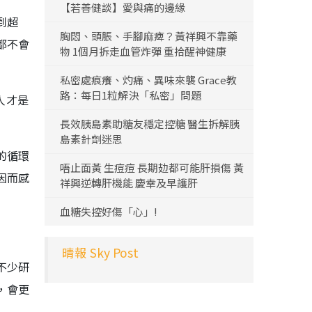
【若善健談】愛與痛的邊緣
到超
胸悶、頭脹、手腳麻痺？黃祥興不靠藥
都不會
物 1個月拆走血管炸彈 重拾醒神健康
私密處痕癢、灼痛、異味來襲 Grace教
路：每日1粒解決「私密」問題
人才是
長效胰島素助糖友穩定控糖 醫生拆解胰
島素針劑迷思
的循環
唔止面黃 生痘痘 長期攰都可能肝損傷 黃
因而感
祥興逆轉肝機能 慶幸及早護肝
血糖失控好傷「心」!
晴報 Sky Post
不少研
，會更