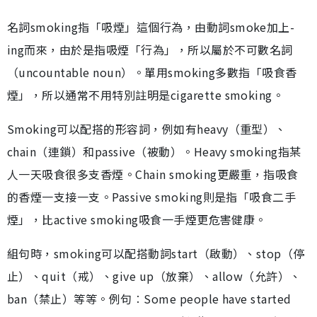
名詞smoking指「吸煙」這個行為，由動詞smoke加上-
ing而來，由於是指吸煙「行為」，所以屬於不可數名詞
（uncountable noun）。單用smoking多數指「吸食香
煙」，所以通常不用特別註明是cigarette smoking。
Smoking可以配搭的形容詞，例如有heavy（重型）、
chain（連鎖）和passive（被動）。Heavy smoking指某
人一天吸食很多支香煙。Chain smoking更嚴重，指吸食
的香煙一支接一支。Passive smoking則是指「吸食二手
煙」，比active smoking吸食一手煙更危害健康。
組句時，smoking可以配搭動詞start（啟動）、stop（停
止）、quit（戒）、give up（放棄）、allow（允許）、
ban（禁止）等等。例句︰Some people have started