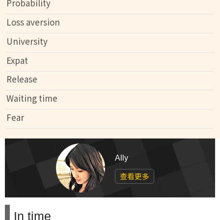
Probability
Loss aversion
University
Expat
Release
Waiting time
Fear
Ally
查看更多
In time