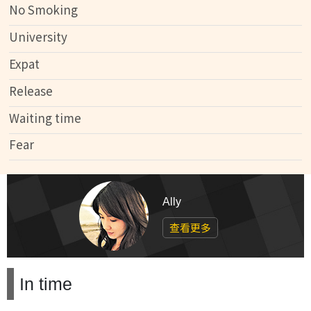
No Smoking
University
Expat
Release
Waiting time
Fear
Ally
查看更多
In time