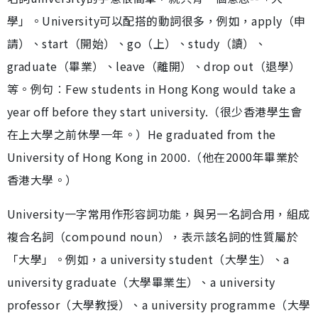
學」。University可以配搭的動詞很多，例如，apply（申
請）、start（開始）、go（上）、study（讀）、
graduate（畢業）、leave（離開）、drop out（退學）
等。例句︰Few students in Hong Kong would take a
year off before they start university.（很少香港學生會
在上大學之前休學一年。）He graduated from the
University of Hong Kong in 2000.（他在2000年畢業於
香港大學。）
University一字常用作形容詞功能，與另一名詞合用，組成
複合名詞（compound noun），表示該名詞的性質屬於
「大學」。例如，a university student（大學生）、a
university graduate（大學畢業生）、a university
professor（大學教授）、a university programme（大學