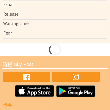
Expat
Release
Waiting time
Fear
晴報 Sky Post
時事