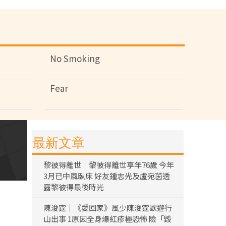
No Smoking
Fear
最新文章
黎彼得離世｜黎彼得離世享年76歲 今年
3月已中風臥床 好友鍾志光及盧宛茵透
露黎彼得最後時光
陳浚霆｜《愛回家》風少陳浚霆歐遊行
山出事 1原因全身爆紅疹極恐怖 險「毀