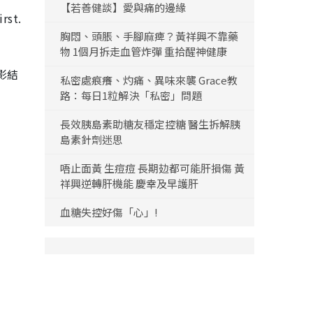
【若善健談】愛與痛的邊緣
rst.
胸悶、頭脹、手腳麻痺？黃祥興不靠藥
物 1個月拆走血管炸彈 重拾醒神健康
電影結
私密處痕癢、灼痛、異味來襲 Grace教
路：每日1粒解決「私密」問題
長效胰島素助糖友穩定控糖 醫生拆解胰
島素針劑迷思
唔止面黃 生痘痘 長期攰都可能肝損傷 黃
祥興逆轉肝機能 慶幸及早護肝
血糖失控好傷「心」!