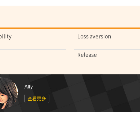
ility
Loss aversion
Release
Ally
查看更多