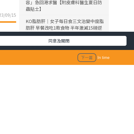
容」急回港求醫【附皮膚科醫生夏日防
蟲貼士】
3/09/15
KO脂肪肝｜女子每日食三文治變中度脂
肪肝 早餐改吃1款食物 半年激減15磅逆
轉脂肪肝
同意及關閉
折壽食物｜大量常見食品上榜！ 美國研
究揭1類型食物 頻食死亡風險激增17%
下一篇
In time
仙草農藥丨內地仙草驗出農藥超標 台灣
「鮮芋仙」及「CoCo」疑涉事 供應商急
澄清：未流入市面
九龍城地盤奪命意外丨安全經理疑失足
墮樓送院不治 死者為39歲兩孩爸爸屬家
庭支柱育7歲及3歲子女
生活訊息