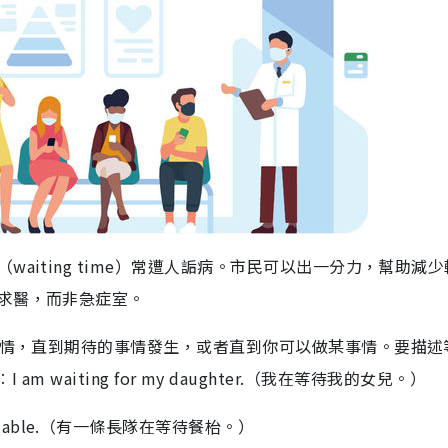
aiting time）常遭人詬病。市民可以出一分力，幫助減
求醫，而非急症室。
事情，直到期待的事情發生，或者直到你可以做某事情。要描述
︰I am waiting for my daughter.（我在等待我的女兒。）
g for a table.（有一條長隊在等待餐枱。）