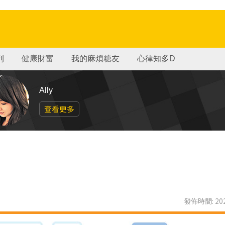
刊
健康財富
我的麻煩糖友
心律知多D
Ally
查看更多
發佈時間: 202