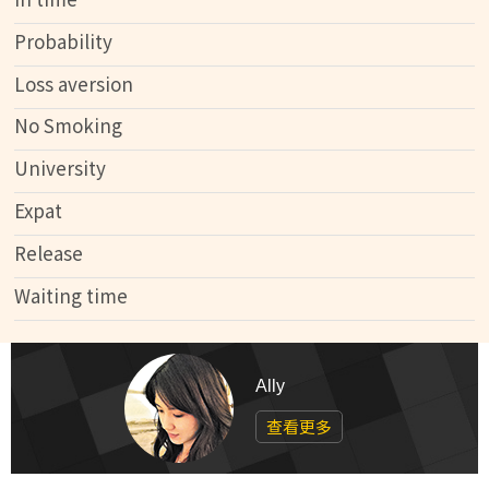
Probability
Loss aversion
No Smoking
University
Expat
Release
Waiting time
Ally
查看更多