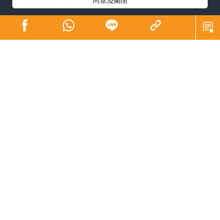
同意及關閉
不經不覺寫了這個專欄超過12年。12年是長是短（Is 12
years a long time or a short time？）相信大家站於不同
角度、處於不同人生階段，體會也不一樣。譬如，說到養
育子女，英文有句看似矛盾但引起不少家長共鳴的說話︰
「The days are long but the years are short.」每日照顧
子女身心疲累，日子過得很慢；年復年孩子長大成人，卻
覺得他們成長得太快。
對於時間的掌握，我想最重要是in time。何謂「在時間
裏」﹖首先，in time可解「及時、及早」，即是early
enough，沒有遲到，有足夠時間趕及在必要做某事之前發
生。例如，Many diseases can be cured if discovered in
time.（很多疾病如果及時發現是可以治癒的。）