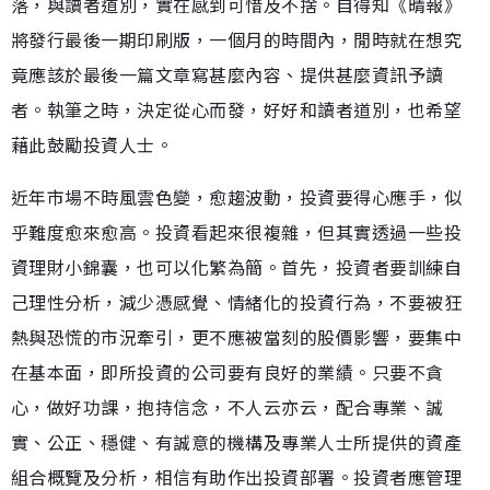
落，與讀者道別，實在感到可惜及不捨。自得知《晴報》
將發行最後一期印刷版，一個月的時間內，閒時就在想究
竟應該於最後一篇文章寫甚麼內容、提供甚麼資訊予讀
者。執筆之時，決定從心而發，好好和讀者道別，也希望
藉此鼓勵投資人士。
近年市場不時風雲色變，愈趨波動，投資要得心應手，似
乎難度愈來愈高。投資看起來很複雜，但其實透過一些投
資理財小錦囊，也可以化繁為簡。首先，投資者要訓練自
己理性分析，減少憑感覺、情緒化的投資行為，不要被狂
熱與恐慌的市況牽引，更不應被當刻的股價影響，要集中
在基本面，即所投資的公司要有良好的業績。只要不貪
心，做好功課，抱持信念，不人云亦云，配合專業、誠
實、公正、穩健、有誠意的機構及專業人士所提供的資產
組合概覽及分析，相信有助作出投資部署。投資者應管理