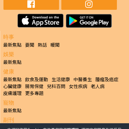
時事
最新焦點
要聞
熱話
暖聞
娛樂
最新焦點
健康
最新焦點
飲食及運動
生活健康
中醫養生
腫瘤及癌症
心臟健康
腸胃保健
兒科百問
女性疾病
老人病
皮膚護理
更多專題
寵物
最新焦點
副刊
最新焦點