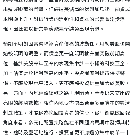
未造成顯著的衝擊，但經過美儲局的猛烈加息後，融資成
本明顯上升，對銀行業的流動性和資本的影響會逐步浮
現，因此難以斷言經濟能完全避免出現衰退。
預期不明朗因素會增添資產價格的波動性，月初美股也開
始較明顯的調整，而債息更一度明顯抽升並突破前期高
位。基於美股今年至今的表現集中於一小撮的科技巨企，
加上估值處於相對較高的水平，投資者應對後市保持警
惕，不應於現水平追入，更不應將投資比重加大於美股。
另一方面，內地經濟復甦之路再現暗湧，至今仍未交出較
亮眼的經濟數據，相信內地要盡快出台更多更實在的經濟
刺激政策，才能稍為挽回投資者的信心。從平衡風險回報
角度來看，多元化配置策略能在不同經濟周期中發揮其特
性，適時及靈活地進行，投資者更不應過分集中於單一市