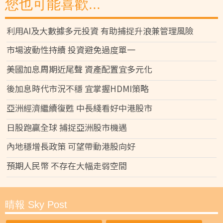
您也可能喜歡...
利用AI及大數據多元投資 有助捕捉升浪兼管理風險
市場波動性持續 投資避免過度單一
美國加息周期近尾聲 資產配置宜多元化
後加息時代市況不穩 宜掌握HDMI策略
亞洲經濟繼續復甦 中長綫看好中港股市
日股跑贏全球 捕捉亞洲股市機遇
內地穩增長政策 可望帶動港股向好
預期人民幣 不存在大幅走弱空間
晴報 Sky Post