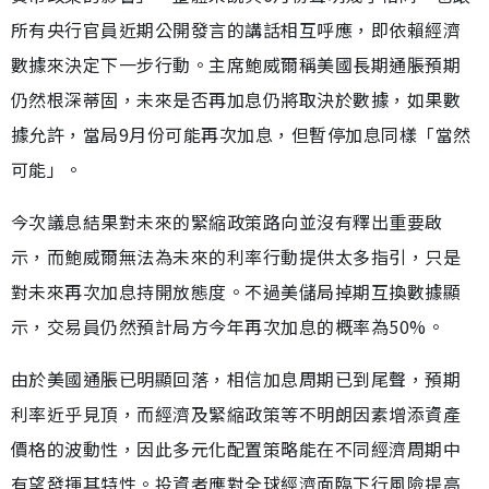
所有央行官員近期公開發言的講話相互呼應，即依賴經濟
數據來決定下一步行動。主席鮑威爾稱美國長期通脹預期
仍然根深蒂固，未來是否再加息仍將取決於數據，如果數
據允許，當局9月份可能再次加息，但暫停加息同樣「當然
可能」。
今次議息結果對未來的緊縮政策路向並沒有釋出重要啟
示，而鮑威爾無法為未來的利率行動提供太多指引，只是
對未來再次加息持開放態度。不過美儲局掉期互換數據顯
示，交易員仍然預計局方今年再次加息的概率為50%。
由於美國通脹已明顯回落，相信加息周期已到尾聲，預期
利率近乎見頂，而經濟及緊縮政策等不明朗因素增添資產
價格的波動性，因此多元化配置策略能在不同經濟周期中
有望發揮其特性。投資者應對全球經濟面臨下行風險提高