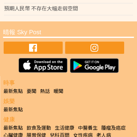
預期人民幣 不存在大幅走弱空間
晴報 Sky Post
時事
最新焦點
要聞
熱話
暖聞
娛樂
最新焦點
健康
最新焦點
飲食及運動
生活健康
中醫養生
腫瘤及癌症
心臟健康
腸胃保健
兒科百問
女性疾病
老人病