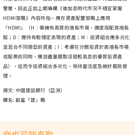
警覺，因此正如上期專欄《後加息時代市況不穩宜掌握
HDMI策略》內容所指，應在資產配置策略上應用
「HDMI」（H︰需擁有高質的增長市場，適度搭配高增長
股；D︰應持有較穩定表現的資產；M︰投資組合應多元化
並混合不同類型的資產；I︰考慮在分散投資於高增長市場
或股票的同時，應該盡量選取派發較高息的優質投資產
品），從而令投資組合多元化、保持靈活度及做好風險管
理。
撰文: 中國建設銀行（亞洲）
欄名: 創富「建」略
您也可能喜歡...