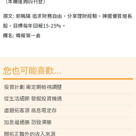
（本欄逢周四刊登）
撰文: 郭曉陽 追求財務自由，分享理財經驗，揀選優質增長
股，目標每年回報15-25%。
欄名: 晴報第一倉
您也可能喜歡...
投資計劃 需定期檢視調整
從生活細節 發掘投資機遇
虛銀拓客源 高息吸定存
加息遏通脹 恐致滯脹
開拓正職外的收入來源