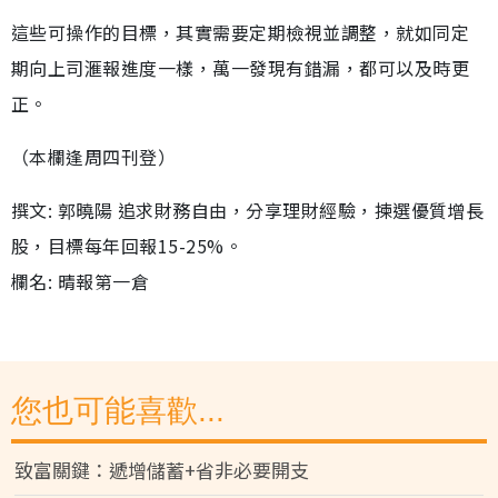
這些可操作的目標，其實需要定期檢視並調整，就如同定
期向上司滙報進度一樣，萬一發現有錯漏，都可以及時更
正。
（本欄逢周四刊登）
撰文: 郭曉陽 追求財務自由，分享理財經驗，揀選優質增長
股，目標每年回報15-25%。
欄名: 晴報第一倉
您也可能喜歡...
致富關鍵：遞增儲蓄+省非必要開支