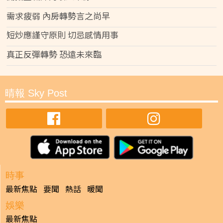
需求疲弱 內房轉勢言之尚早
短炒應謹守原則 切忌感情用事
真正反彈轉勢 恐遠未來臨
晴報 Sky Post
時事
最新焦點
要聞
熱話
暖聞
娛樂
最新焦點