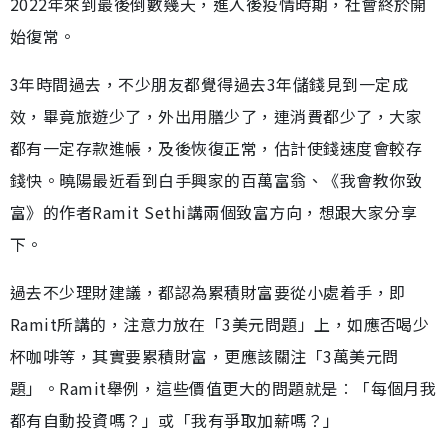
2022年來到最後倒數幾天，進入後疫情時期，社會終於開
始復常。
3年時間過去，不少朋友都覺得過去3年儲錢見到一定成
效，畢竟旅遊少了，外出用膳少了，連消費都少了，大家
都有一定存款進帳，及後恢復正常，估計使錢速度會較存
錢快。曉陽最近看到白手興家的百萬富翁、《我會教你致
富》的作者Ramit Sethi講兩個致富方向，想跟大家分享
下。
過去不少理財建議，都認為累積財富要從小處着手，即
Ramit所講的，注意力放在「3美元問題」上，如應否喝少
杯咖啡等，其實要累積財富，更應該關注「3萬美元問
題」。Ramit舉例，這些價值更大的問題就是︰「每個月我
都有自動投資嗎？」或「我有爭取加薪嗎？」