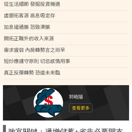
從生活細節 發掘投資機遇
虛銀拓客源 高息吸定存
加息遏通脹 恐致滯脹
開拓正職外的收入來源
需求疲弱 內房轉勢言之尚早
短炒應謹守原則 切忌感情用事
真正反彈轉勢 恐遠未來臨
郭曉陽
查看更多
致富關鍵：遞增儲蓄+省非必要開支