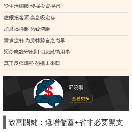
從生活細節 發掘投資機遇
虛銀拓客源 高息吸定存
加息遏通脹 恐致滯脹
需求疲弱 內房轉勢言之尚早
短炒應謹守原則 切忌感情用事
真正反彈轉勢 恐遠未來臨
郭曉陽
查看更多
致富關鍵：遞增儲蓄+省非必要開支