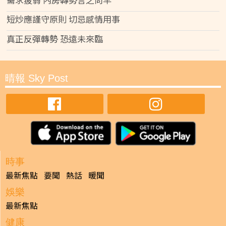
短炒應謹守原則 切忌感情用事
真正反彈轉勢 恐遠未來臨
晴報 Sky Post
時事
最新焦點
要聞
熱話
暖聞
娛樂
最新焦點
健康