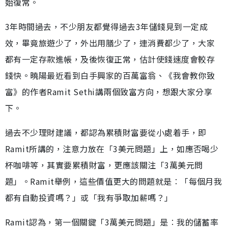
始復常。
3年時間過去，不少朋友都覺得過去3年儲錢見到一定成
效，畢竟旅遊少了，外出用膳少了，連消費都少了，大家
都有一定存款進帳，及後恢復正常，估計使錢速度會較存
錢快。曉陽最近看到白手興家的百萬富翁、《我會教你致
富》的作者Ramit Sethi講兩個致富方向，想跟大家分享
下。
過去不少理財建議，都認為累積財富要從小處着手，即
Ramit所講的，注意力放在「3美元問題」上，如應否喝少
杯咖啡等，其實要累積財富，更應該關注「3萬美元問
題」。Ramit舉例，這些價值更大的問題就是︰「每個月我
都有自動投資嗎？」或「我有爭取加薪嗎？」
Ramit認為，第一個關鍵「3萬美元問題」是︰我的儲蓄率