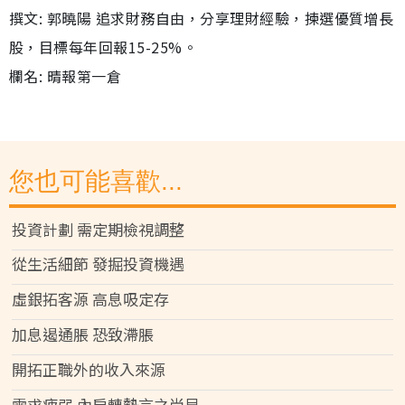
撰文: 郭曉陽 追求財務自由，分享理財經驗，揀選優質增長
股，目標每年回報15-25%。
欄名: 晴報第一倉
您也可能喜歡...
投資計劃 需定期檢視調整
從生活細節 發掘投資機遇
虛銀拓客源 高息吸定存
加息遏通脹 恐致滯脹
開拓正職外的收入來源
需求疲弱 內房轉勢言之尚早