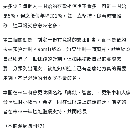
是多少？每個人一開始的存款相信也不會多，可能一開始
是5%，但之後每年增加1%，並一直堅持，隨着時間推
移，這筆錢就會愈來愈多。
第二個關鍵是︰制定一份有意識的支出計劃，而不是依賴
未來預算計劃。Ramit認為，如果計劃一個預算，就等於為
自己創造了一個使錢的計劃，但如果按照自己的實際需
要，分類列出開支，就能夠知道自己有甚麼地方真的需要
用錢，不是必須的開支就盡量節省。
本欄在來年將會更改欄名為「講錢•智富」，更集中和大家
分享理財小故事，希望一同在理財路上愈走愈遠，期望讀
者在未來一年也能繼續支持，共同成長。
（本欄逢周四刊登）