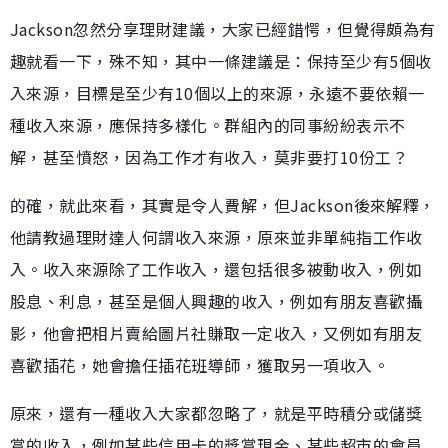
Jackson忽然分享理財建議，大家已經錯愕，但覺得頗為有
趣就看一下，殊不知，其中一條建議是：保持至少有5個收
入來源，目標是至少有10個以上的來源，永遠不要依賴一
種收入來源，應保持多樣化。群組內的同事紛紛表示不
解，甚至憤怒，因為工作才有收入，莫非要打10份工？
的確，就此來看，其實是令人費解，但Jackson後來解釋，
他請教過理財達人何謂收入來源，原來並非單純指工作收
入。收入來源除了工作收入，還包括很多被動收入，例如
股息、利息，甚至是個人興趣的收入，例如有朋友喜歡攝
影，他會把相片賣給圖片社賺取一定收入，又例如有朋友
喜歡插花，她會擔任插花班導師，獲取另一項收入。
原來，還有一種收入大家都忽略了，就是平時積分或儲獎
賞的收入，例如某些信用卡的獎賞現金、某些超市的會員