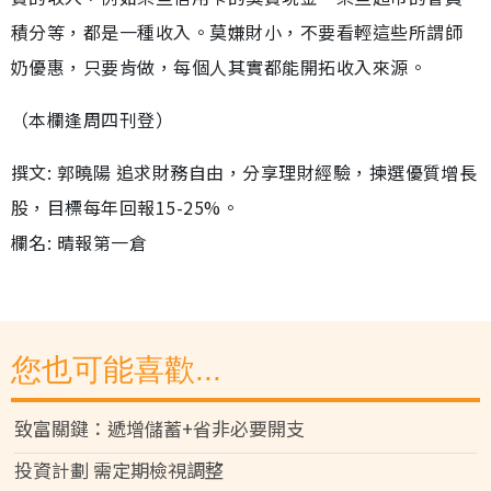
積分等，都是一種收入。莫嫌財小，不要看輕這些所謂師
奶優惠，只要肯做，每個人其實都能開拓收入來源。
（本欄逢周四刊登）
撰文: 郭曉陽 追求財務自由，分享理財經驗，揀選優質增長
股，目標每年回報15-25%。
欄名: 晴報第一倉
您也可能喜歡...
致富關鍵：遞增儲蓄+省非必要開支
投資計劃 需定期檢視調整