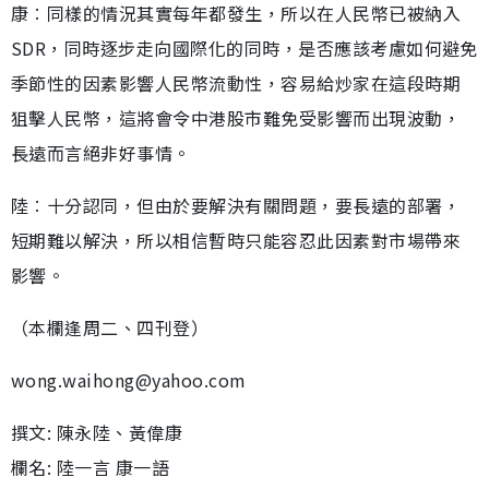
康︰同樣的情況其實每年都發生，所以在人民幣已被納入
SDR，同時逐步走向國際化的同時，是否應該考慮如何避免
季節性的因素影響人民幣流動性，容易給炒家在這段時期
狙擊人民幣，這將會令中港股市難免受影響而出現波動，
長遠而言絕非好事情。
陸︰十分認同，但由於要解決有關問題，要長遠的部署，
短期難以解決，所以相信暫時只能容忍此因素對市場帶來
影響。
（本欄逢周二、四刊登）
wong.waihong@yahoo.com
撰文: 陳永陸、黃偉康
欄名: 陸一言 康一語