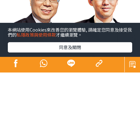
本網站使用Cookies來改善您的瀏覽體驗, 請確定您同意及接受我
們的
私隱政策與使用條款
才繼續瀏覽。
同意及關閉
康︰恒生指數繼續在18000點的水平爭持，不過A股的壓力
仍然存在，尤其是陸股通資金外流的情況持續，影響了港
股的表現，同時在美股掛牌的中概股近日一路受壓，這令
一眾在港掛牌的科網股近日亦失去上升動力，影響恒生指
數的表現。
陸︰不過，幸好的是人民幣兌美元持續回穩，如果人民幣
真的可以止跌，那麼對港股及A股會有一定的支持作用。當
然正如之前所言，要A股及港股顯著回升，必需要經濟數據