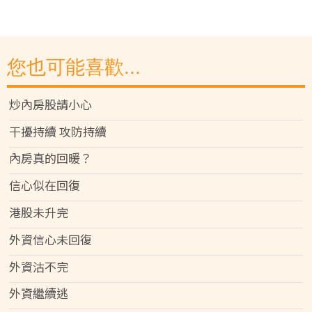
您也可能喜歡...
炒內房股請小心
干擾持續 攻防持續
內房真的回暖？
信心似在回復
港股未升完
外資信心未回復
外資沽不完
外資繼續逃