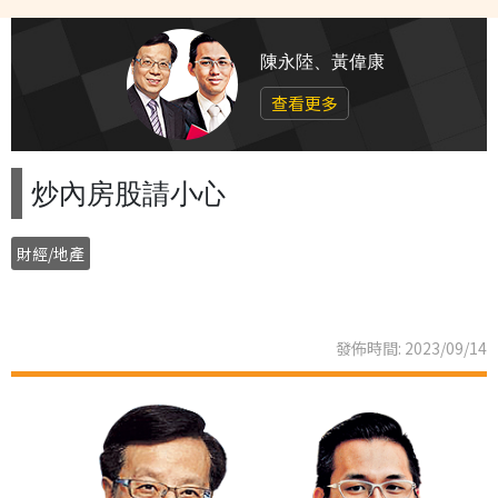
陳永陸、黃偉康
查看更多
炒內房股請小心
財經/地產
發佈時間: 2023/09/14