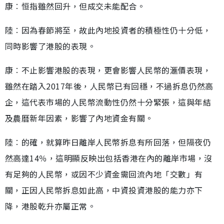
康︰恒指雖然回升，但成交未能配合。
陸︰因為春節將至，故此內地投資者的積極性仍十分低，
同時影響了港股的表現。
康︰不止影響港股的表現，更會影響人民幣的滙價表現，
雖然在踏入2017年後，人民幣已有回穩，不過拆息仍然高
企，這代表市場的人民幣流動性仍然十分緊張，這與年結
及農曆新年因素，影響了內地資金有關。
陸︰的確，就算昨日離岸人民幣拆息有所回落，但隔夜仍
然高達14％，這明顯反映出包括香港在內的離岸市場，沒
有足夠的人民幣，或因不少資金需回流內地「交數」有
關，正因人民幣拆息如此高，中資投資港股的能力亦下
降，港股乾升亦屬正常。