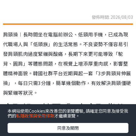
韓國肩頸操︱韓國大熱「3步肩頸背操」 一
星期改善虎背熊腰 有效舒緩肩頸痛明顯改善
寒背
健康
發佈時間: 2026/08/03
肩頸操︱長時間坐在電腦前辦公、低頸用手機，已成為現
本網站使用Cookies來改善您的瀏覽體驗, 請確定您同意及接受我
代職場人與「低頭族」的生活常態。不良姿勢不僅容易引
們的
私隱政策與使用條款
才繼續瀏覽。
發肩頸肌肉過度緊繃與酸痛，長期下來更可能導致「駝
同意及關閉
背、圓肩」等體態問題，在視覺上增添厚重肉感，影響整