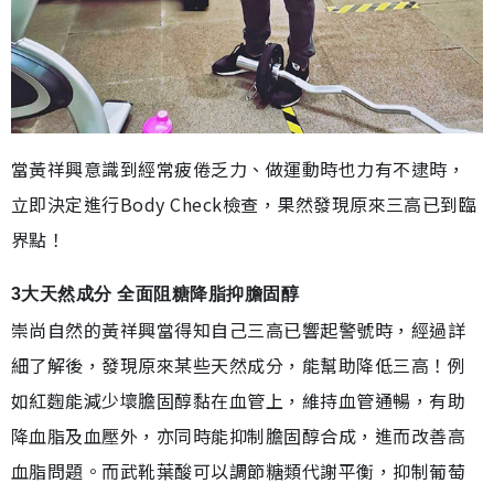
當黃祥興意識到經常疲倦乏力、做運動時也力有不逮時，
立即決定進行Body Check檢查，果然發現原來三高已到臨
界點！
3大天然成分 全面阻糖降脂抑膽固醇
崇尚自然的黃祥興當得知自己三高已響起警號時，經過詳
細了解後，發現原來某些天然成分，能幫助降低三高！例
如紅麴能減少壞膽固醇黏在血管上，維持血管通暢，有助
降血脂及血壓外，亦同時能抑制膽固醇合成，進而改善高
血脂問題。而武靴葉酸可以調節糖類代謝平衡，抑制葡萄