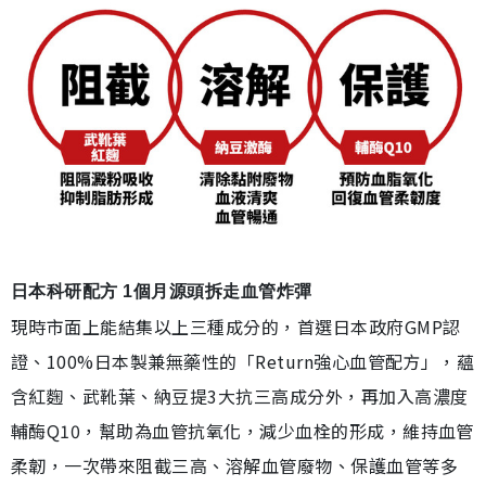
日本科研配方 1個月源頭拆走血管炸彈
現時市面上能結集以上三種成分的，首選日本政府GMP認
證、100%日本製兼無藥性的「Return強心血管配方」，蘊
含紅麴、武靴葉、納豆提3大抗三高成分外，再加入高濃度
輔酶Q10，幫助為血管抗氧化，減少血栓的形成，維持血管
柔韌，一次帶來阻截三高、溶解血管廢物、保護血管等多