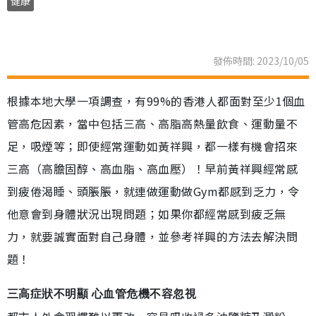
健康
發佈時間: 2023/10/05
根據本地大學一項調查，有99%的香港人都面對至少1個血
管高危因素，當中包括三高、高脂高熱量飲食、運動量不
足，吸煙等；即使經常運動如黃祥興，都一樣有機會招來
三高（高膽固醇、高血脂、高血壓）！早前黃祥興經常感
到疲倦渴睡、頭脹脹，就連做運動做Gym都感到乏力，令
他意會到身體狀況出現問題；如果你都經常感到疲乏無
力，就要誠實面對自己身體，並參考祥興的方法去解決問
題！
三高症狀不明顯 心血管危機不容忽視