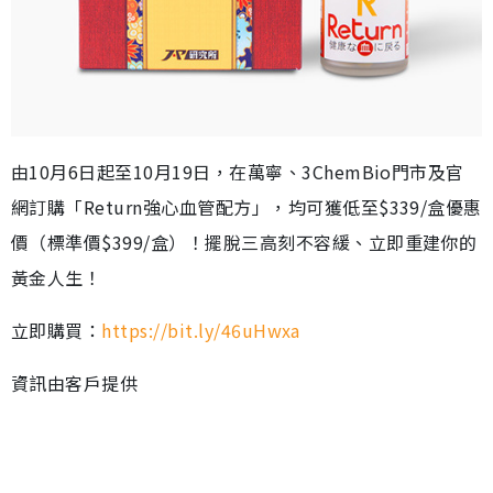
由10月6日起至10月19日，在萬寧、3ChemBio門市及官
網訂購「Return強心血管配方」，均可獲低至$339/盒優惠
價（標準價$399/盒）！擺脫三高刻不容緩、立即重建你的
黃金人生！
立即購買：
https://bit.ly/46uHwxa
資訊由客戶提供