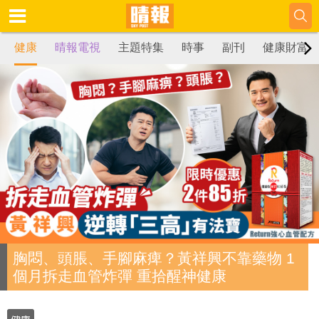
健康
晴報電視
主題特集
時事
副刊
健康財富
胸悶、頭脹、手腳麻痺？黃祥興不靠藥物 1
個月拆走血管炸彈 重拾醒神健康