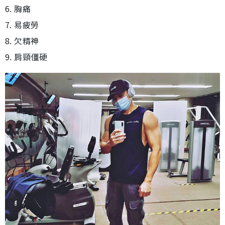
6. 胸痛
7. 易疲勞
8. 欠精神
9. 肩頸僵硬