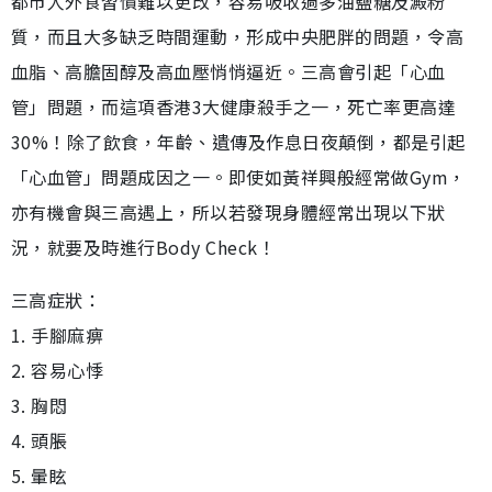
都市人外食習慣難以更改，容易吸收過多油鹽糖及澱粉
質，而且大多缺乏時間運動，形成中央肥胖的問題，令高
血脂、高膽固醇及高血壓悄悄逼近。三高會引起「心血
管」問題，而這項香港3大健康殺手之一，死亡率更高達
30%！除了飲食，年齡、遺傳及作息日夜顛倒，都是引起
「心血管」問題成因之一。即使如黃祥興般經常做Gym，
亦有機會與三高遇上，所以若發現身體經常出現以下狀
況，就要及時進行Body Check！
三高症狀：
1. 手腳麻痹
2. 容易心悸
3. 胸悶
4. 頭脹
5. 暈眩