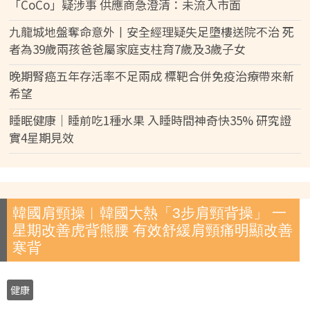
「CoCo」疑涉事 供應商急澄清：未流入市面
九龍城地盤奪命意外丨安全經理疑失足墮樓送院不治 死
者為39歲兩孩爸爸屬家庭支柱育7歲及3歲子女
晚期腎癌五年存活率不足兩成 標靶合併免疫治療帶來新
希望
睡眠健康｜睡前吃1種水果 入睡時間神奇快35% 研究證
實4星期見效