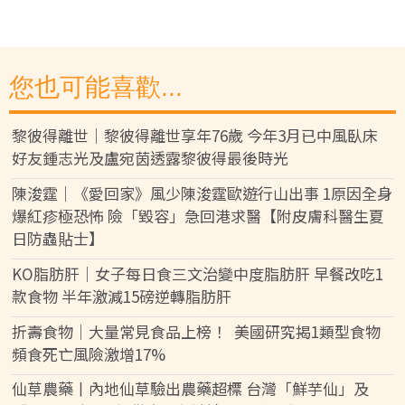
您也可能喜歡...
黎彼得離世｜黎彼得離世享年76歲 今年3月已中風臥床
好友鍾志光及盧宛茵透露黎彼得最後時光
陳浚霆｜《愛回家》風少陳浚霆歐遊行山出事 1原因全身
爆紅疹極恐怖 險「毀容」急回港求醫【附皮膚科醫生夏
日防蟲貼士】
KO脂肪肝｜女子每日食三文治變中度脂肪肝 早餐改吃1
款食物 半年激減15磅逆轉脂肪肝
折壽食物｜大量常見食品上榜！ 美國研究揭1類型食物
頻食死亡風險激增17%
仙草農藥丨內地仙草驗出農藥超標 台灣「鮮芋仙」及