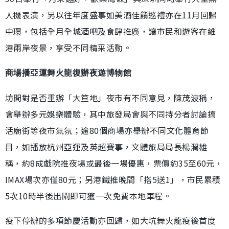
人機表演，另以往年度盛事如美酒佳餚巡禮亦在11月回歸
中環，包括全月全城酒吧及食肆推廣，讓市民和遊客在維
港兩岸夜景，享受不同精采活動。
商場播亞運舞火龍復辦夜遊博物館
坊間對是否重辦「大笪地」夜市有不同意見，陳茂波稱，
會舉辦多元娛樂體驗，其中旅發局會與不同持分者討論搞
活廟街等夜市氣氛；逾80個商場亦舉辦不同文化體育節
目，如播放杭州亞運及英超賽事，文體旅局局長楊潤雄
稱，約8成戲院推夜場或最後一場優惠，票價約35至60元，
IMAX場次亦僅80元；另港鐵推晚間「搭5送1」，市民累積
5次10時半後出閘即可獲一次免費本地車程。
疫下停辦的多項節慶活動亦回歸，如大坑舞火龍疫後首度