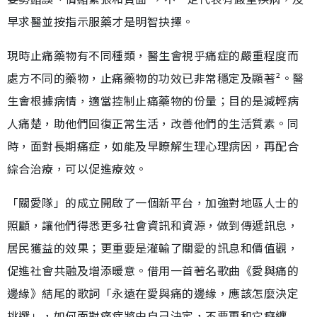
早求醫並按指示服藥才是明智抉擇。
現時止痛藥物有不同種類，醫生會視乎痛症的嚴重程度而
處方不同的藥物，止痛藥物的功效已非常穩定及顯著²。醫
生會根據病情，適當控制止痛藥物的份量；目的是減輕病
人痛楚，助他們回復正常生活，改善他們的生活質素。同
時，面對長期痛症，如能及早瞭解生理心理病因，再配合
綜合治療，可以促進療效。
「關愛隊」的成立開啟了一個新平台，加強對地區人士的
照顧，讓他們得悉更多社會資訊和資源，做到傳遞訊息，
居民獲益的效果；更重要是灌輸了關愛的訊息和價值觀，
促進社會共融及增添暖意。借用一首著名歌曲《愛與痛的
邊緣》結尾的歌詞「永遠在愛與痛的邊緣，應該怎麼決定
挑選」，如何面對痛症將由自己決定，不要再和它癡纏