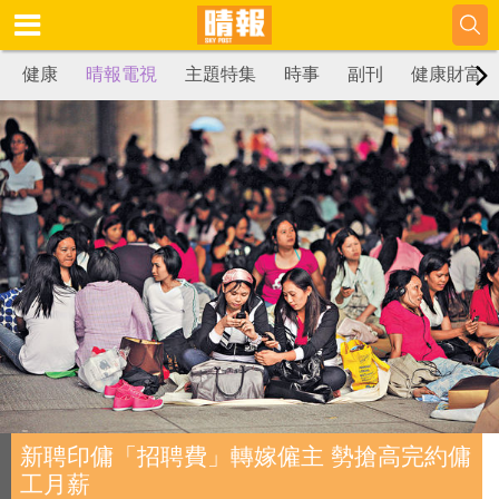
健康
晴報電視
主題特集
時事
副刊
健康財富
新聘印傭「招聘費」轉嫁僱主 勢搶高完約傭
工月薪