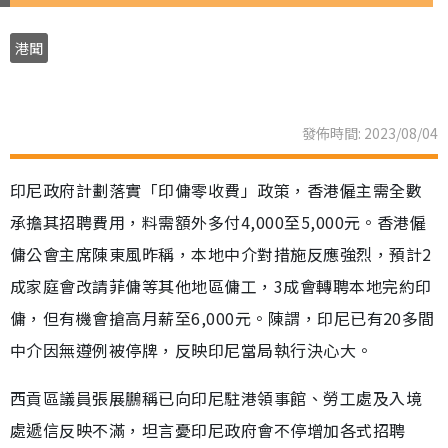
港聞
發佈時間: 2023/08/04
印尼政府計劃落實「印傭零收費」政策，香港僱主需全數
承擔其招聘費用，料需額外多付4,000至5,000元。香港僱
傭公會主席陳東風昨稱，本地中介對措施反應強烈，預計2
成家庭會改請菲傭等其他地區傭工，3成會轉聘本地完約印
傭，但有機會搶高月薪至6,000元。陳謂，印尼已有20多間
中介因無遵例被停牌，反映印尼當局執行決心大。
西貢區議員張展鵬稱已向印尼駐港領事館、勞工處及入境
處遞信反映不滿，坦言憂印尼政府會不停增加各式招聘