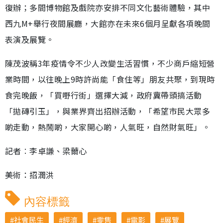
復辦；多間博物館及戲院亦安排不同文化藝術體驗，其中
西九M+舉行夜間展廳，大館亦在未來6個月呈獻各項晚間
表演及展覽。
陳茂波稱3年疫情令不少人改變生活習慣，不少商戶縮短營
業時間，以往晚上9時許尚能「食住等」朋友共聚，到現時
食完晚飯，「買嘢行街」選擇大減，政府冀帶頭搞活動
「拋磚引玉」，與業界齊出招辦活動，「希望市民大眾多
啲走動，熱鬧啲，大家開心啲，人氣旺，自然財氣旺」。
記者︰李卓謙、梁薾心
美術：招潤洪
內容標籤
社會民生
經濟
零售
電影
展覽