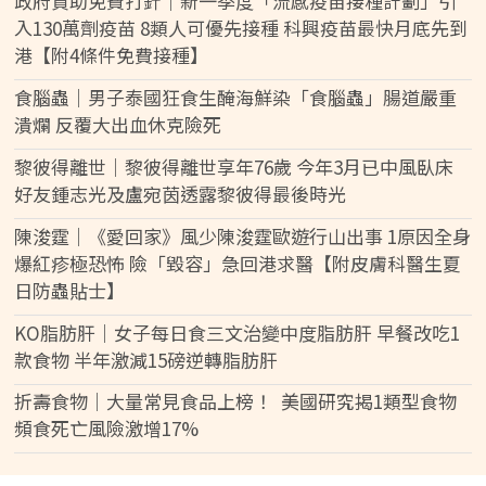
政府資助免費打針｜新一季度「流感疫苗接種計劃」引
入130萬劑疫苗 8類人可優先接種 科興疫苗最快月底先到
港【附4條件免費接種】
食腦蟲｜男子泰國狂食生醃海鮮染「食腦蟲」腸道嚴重
潰爛 反覆大出血休克險死
黎彼得離世｜黎彼得離世享年76歲 今年3月已中風臥床
好友鍾志光及盧宛茵透露黎彼得最後時光
陳浚霆｜《愛回家》風少陳浚霆歐遊行山出事 1原因全身
爆紅疹極恐怖 險「毀容」急回港求醫【附皮膚科醫生夏
日防蟲貼士】
KO脂肪肝｜女子每日食三文治變中度脂肪肝 早餐改吃1
款食物 半年激減15磅逆轉脂肪肝
折壽食物｜大量常見食品上榜！ 美國研究揭1類型食物
頻食死亡風險激增17%