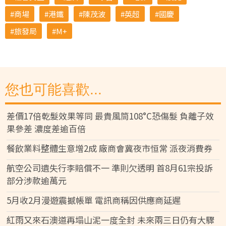
商場
港鐵
陳茂波
英超
國慶
旅發局
M+
您也可能喜歡...
差價17倍乾髮效果等同 最貴風筒108°C恐傷髮 負離子效
果參差 濃度差逾百倍
餐飲業料整體生意增2成 廠商會冀夜市恒常 派夜消費券
航空公司遺失行李賠償不一 準則欠透明 首8月61宗投訴
部分涉款逾萬元
5月收2月漫遊震撼帳單 電訊商稱因供應商延遲
紅雨又來石澳道再塌山泥一度全封 未來兩三日仍有大驟