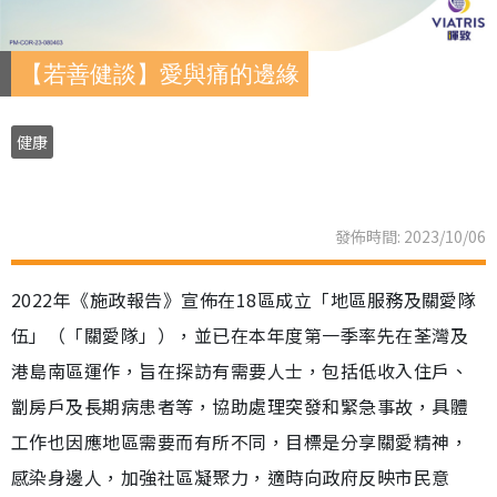
【若善健談】愛與痛的邊緣
健康
發佈時間: 2023/10/06
2022年《施政報告》宣佈在18區成立「地區服務及關愛隊
伍」（「關愛隊」），並已在本年度第一季率先在荃灣及
港島南區運作，旨在探訪有需要人士，包括低收入住戶、
劏房戶及長期病患者等，協助處理突發和緊急事故，具體
工作也因應地區需要而有所不同，目標是分享關愛精神，
感染身邊人，加強社區凝聚力，適時向政府反映市民意