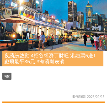
夜繽紛啟動 4招谷經濟丁財旺 港鐵票5送1
戲飛最平35元 3海濱辦表演
港聞
發佈時間: 2023/09/15