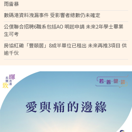
雨雷暴
數碼港資料洩漏事件 受影響者總數仍未確定
公僕聯合招聘6職系包括AO 明起申請 未來2年學士畢業
生可考
房協紅磡「豐頤居」8成半單位已租出 未來再推3項目 供
逾千伙