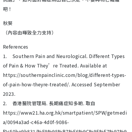
吧！
秋葵
（內容由暉致全力支持）
References
1. Southern Pain and Neurological. Different Types
of Pain & How They’re Treated. Available at
https://southernpainclinic.com/blog/different-types-
of-pain-how-theyre-treated/. Accessed September
2023.
2. 香港醫院管理局. 長期痛症知多啲. 取自
https://www21.ha.org.hk/smartpatient/SPW/getmedi
a/0094a3ad-c46a-4d0f-9086-
f0c50be9b831/%E9%95%B7%E6%9C%9F%E7%97%9