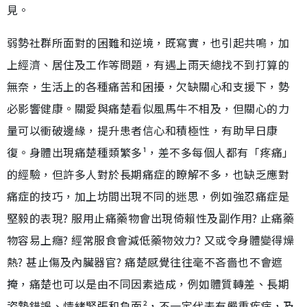
見。
弱勢社群所面對的困難和逆境，既寫實，也引起共鳴，加
上經濟、居住及工作等問題，有遇上雨天總找不到打算的
無奈，生活上的各種痛苦和困擾，欠缺關心和支援下，勢
必影響健康。關愛與痛楚看似風馬牛不相及，但關心的力
量可以衝破邊緣，提升患者信心和積極性，有助早日康
復。身體出現痛楚種類繁多¹，差不多每個人都有「疼痛」
的經驗，但許多人對於長期痛症的瞭解不多，也缺乏應對
痛症的技巧，加上坊間出現不同的迷思，例如強忍痛症是
堅毅的表現? 服用止痛藥物會出現倚賴性及副作用? 止痛藥
物容易上癮? 經常服食會減低藥物效力? 又或令身體變得燥
熱? 甚止傷及內臟器官? 痛楚感覺往往毫不吝嗇也不會遮
掩，痛楚也可以是由不同因素造成，例如體質轉差、長期
姿勢錯誤、情緒緊張和負面²，不一定代表有嚴重疾病，及