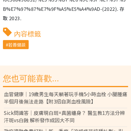
B%E7%97%87%E7%9F%A5%E5%A4%9AD-(2022). 存
取 2023.
內容標籤
若善健談
您也可能喜歡...
血管健康｜19歲男生每天躺著玩手機5小時血栓 小腿腫痛
半個月後無法走路【附3招自測血栓風險】
Sick問識答｜皮膚現白斑=真菌纏身？ 醫生教1方法分辨
汗斑vs白蝕 解析發作成因大不同