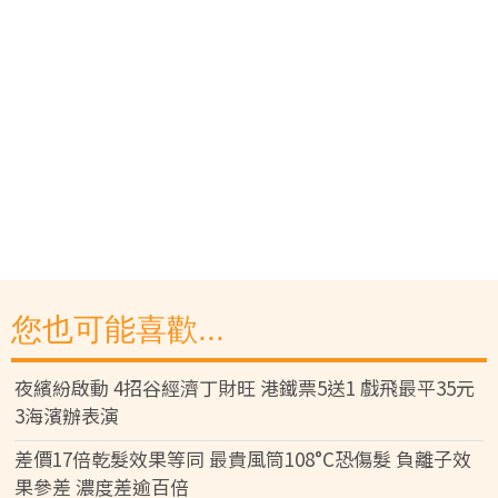
您也可能喜歡...
夜繽紛啟動 4招谷經濟丁財旺 港鐵票5送1 戲飛最平35元
3海濱辦表演
差價17倍乾髮效果等同 最貴風筒108°C恐傷髮 負離子效
果參差 濃度差逾百倍