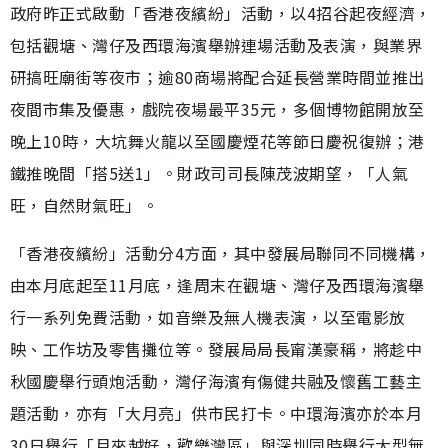
政府昨正式啟動「香港夜繽紛」活動，以4招谷起夜經濟，
包括觀塘、灣仔及西環海濱舉辦連場活動及表演，與業界
研搞旺廟街等夜市；逾80商場將配合延長營業時間並推出
夜間市集及優惠，戲院夜場最平35元，多個博物館開放至
晚上10時，大坑舞火龍以至國慶煙花等節日慶祝復辦；港
鐵推晚間「搭5送1」。財政司司長陳茂波期望，「人氣
旺，自然財氣旺」。
「香港夜繽紛」活動分4方面，其中發展局聯同不同機構，
由本月底起至11月底，逢周末在觀塘、灣仔及西環海濱舉
行一系列免費活動，如音樂及無人機表演，以至電影放
映、工作坊及零售攤位等。發展局局長甯漢豪稱，將趁中
秋國慶舉行頭炮活動，灣仔海濱有傷健共融及懷舊工藝主
題活動，亦有「大月亮」供市民打卡。中環海濱亦於本月
30日舉行「月來越好，歡樂灣區」與深圳同時舉行大型無