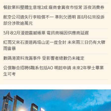
餐飲業料整體生意增2成 廠商會冀夜市恒常 派夜消費券
航空公司遺失行李賠償不一 準則欠透明 首8月61宗投訴
部分涉款逾萬元
5月收2月漫遊震撼帳單 電訊商稱因供應商延遲
紅雨又來石澳道再塌山泥一度全封 未來兩三日仍有大驟
雨雷暴
數碼港資料洩漏事件 受影響者總數仍未確定
公僕聯合招聘6職系包括AO 明起申請 未來2年學士畢業
生可考