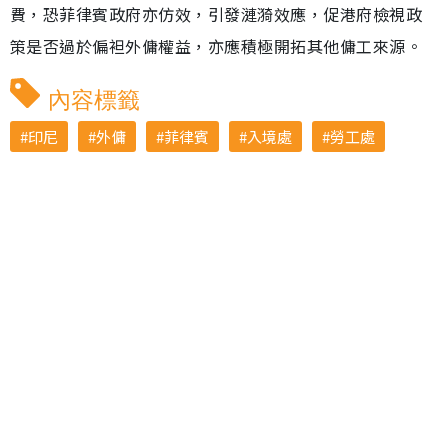
費，恐菲律賓政府亦仿效，引發漣漪效應，促港府檢視政
策是否過於偏袒外傭權益，亦應積極開拓其他傭工來源。
內容標籤
印尼
外傭
菲律賓
入境處
勞工處