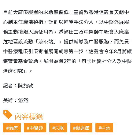
目前大麻吸服者的求助率偏低，基督教香港信義會天朗中
心副主任康浩禎指，計劃以輔導手法介入，以中醫外展服
務主動接觸大麻使用者，透過社工及中醫師在吸食大麻高
危地區設流動「涼茶站」，提供輔導及中醫服務，而免費
中醫療程吸引吸毒者展開戒毒第一步。信義會今年8月將續
獲禁毒基金贊助，展開為期2年的「可卡因醫社介入及中醫
治療研究」。
記者︰陳施敏
美術：悠然
內容標籤
治療
中醫師
失眠
後遺症
中藥