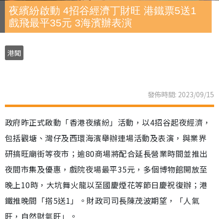
夜繽紛啟動 4招谷經濟丁財旺 港鐵票5送1
戲飛最平35元 3海濱辦表演
港聞
發佈時間: 2023/09/15
政府昨正式啟動「香港夜繽紛」活動，以4招谷起夜經濟，
包括觀塘、灣仔及西環海濱舉辦連場活動及表演，與業界
研搞旺廟街等夜市；逾80商場將配合延長營業時間並推出
夜間市集及優惠，戲院夜場最平35元，多個博物館開放至
晚上10時，大坑舞火龍以至國慶煙花等節日慶祝復辦；港
鐵推晚間「搭5送1」。財政司司長陳茂波期望，「人氣
旺，自然財氣旺」。