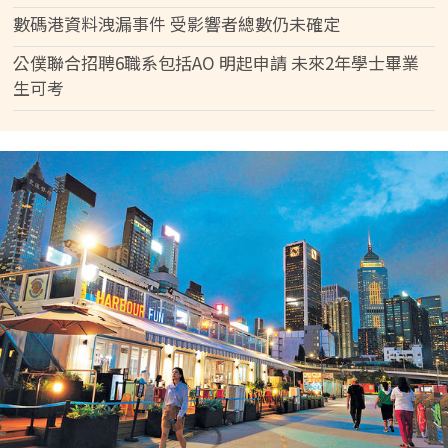
數碼港資料洩漏事件 受影響者總數仍未確定
公僕聯合招聘6職系包括AO 明起申請 未來2年學士畢業
生可考