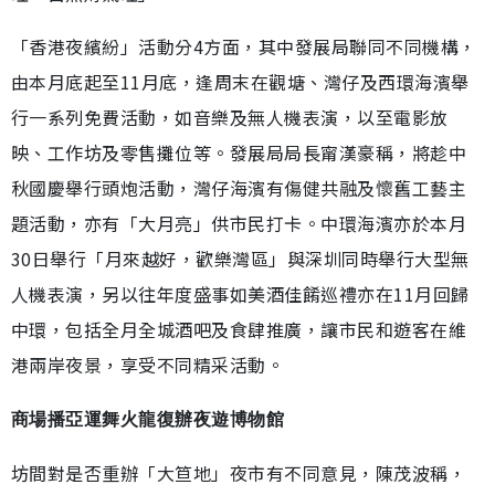
「香港夜繽紛」活動分4方面，其中發展局聯同不同機構，
由本月底起至11月底，逢周末在觀塘、灣仔及西環海濱舉
行一系列免費活動，如音樂及無人機表演，以至電影放
映、工作坊及零售攤位等。發展局局長甯漢豪稱，將趁中
秋國慶舉行頭炮活動，灣仔海濱有傷健共融及懷舊工藝主
題活動，亦有「大月亮」供市民打卡。中環海濱亦於本月
30日舉行「月來越好，歡樂灣區」與深圳同時舉行大型無
人機表演，另以往年度盛事如美酒佳餚巡禮亦在11月回歸
中環，包括全月全城酒吧及食肆推廣，讓市民和遊客在維
港兩岸夜景，享受不同精采活動。
商場播亞運舞火龍復辦夜遊博物館
坊間對是否重辦「大笪地」夜市有不同意見，陳茂波稱，