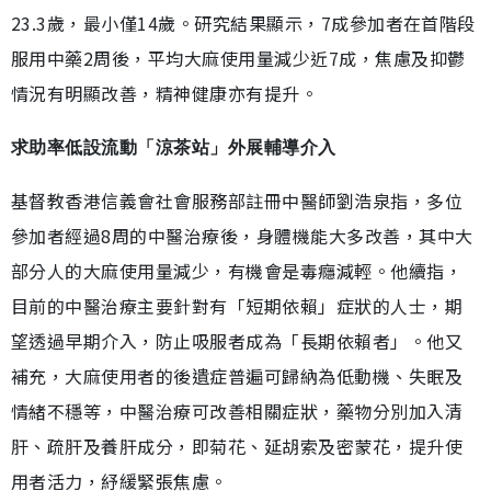
23.3歲，最小僅14歲。研究結果顯示，7成參加者在首階段
服用中藥2周後，平均大麻使用量減少近7成，焦慮及抑鬱
情況有明顯改善，精神健康亦有提升。
求助率低設流動「涼茶站」外展輔導介入
基督教香港信義會社會服務部註冊中醫師劉浩泉指，多位
參加者經過8周的中醫治療後，身體機能大多改善，其中大
部分人的大麻使用量減少，有機會是毒癮減輕。他續指，
目前的中醫治療主要針對有「短期依賴」症狀的人士，期
望透過早期介入，防止吸服者成為「長期依賴者」。他又
補充，大麻使用者的後遺症普遍可歸納為低動機、失眠及
情緒不穩等，中醫治療可改善相關症狀，藥物分別加入清
肝、疏肝及養肝成分，即菊花、延胡索及密蒙花，提升使
用者活力，紓緩緊張焦慮。