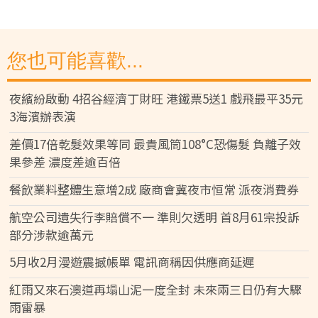
您也可能喜歡...
夜繽紛啟動 4招谷經濟丁財旺 港鐵票5送1 戲飛最平35元
3海濱辦表演
差價17倍乾髮效果等同 最貴風筒108°C恐傷髮 負離子效
果參差 濃度差逾百倍
餐飲業料整體生意增2成 廠商會冀夜市恒常 派夜消費券
航空公司遺失行李賠償不一 準則欠透明 首8月61宗投訴
部分涉款逾萬元
5月收2月漫遊震撼帳單 電訊商稱因供應商延遲
紅雨又來石澳道再塌山泥一度全封 未來兩三日仍有大驟
雨雷暴