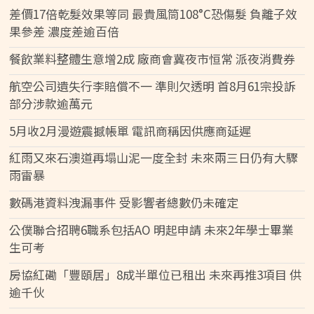
差價17倍乾髮效果等同 最貴風筒108°C恐傷髮 負離子效
果參差 濃度差逾百倍
餐飲業料整體生意增2成 廠商會冀夜市恒常 派夜消費券
航空公司遺失行李賠償不一 準則欠透明 首8月61宗投訴
部分涉款逾萬元
5月收2月漫遊震撼帳單 電訊商稱因供應商延遲
紅雨又來石澳道再塌山泥一度全封 未來兩三日仍有大驟
雨雷暴
數碼港資料洩漏事件 受影響者總數仍未確定
公僕聯合招聘6職系包括AO 明起申請 未來2年學士畢業
生可考
房協紅磡「豐頤居」8成半單位已租出 未來再推3項目 供
逾千伙