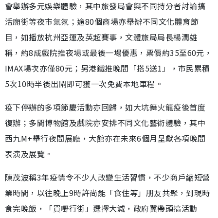
會舉辦多元娛樂體驗，其中旅發局會與不同持分者討論搞
活廟街等夜市氣氛；逾80個商場亦舉辦不同文化體育節
目，如播放杭州亞運及英超賽事，文體旅局局長楊潤雄
稱，約8成戲院推夜場或最後一場優惠，票價約35至60元，
IMAX場次亦僅80元；另港鐵推晚間「搭5送1」，市民累積
5次10時半後出閘即可獲一次免費本地車程。
疫下停辦的多項節慶活動亦回歸，如大坑舞火龍疫後首度
復辦；多間博物館及戲院亦安排不同文化藝術體驗，其中
西九M+舉行夜間展廳，大館亦在未來6個月呈獻各項晚間
表演及展覽。
陳茂波稱3年疫情令不少人改變生活習慣，不少商戶縮短營
業時間，以往晚上9時許尚能「食住等」朋友共聚，到現時
食完晚飯，「買嘢行街」選擇大減，政府冀帶頭搞活動