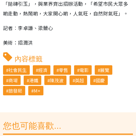
「拋磚引玉」，與業界齊出招辦活動，「希望市民大眾多
啲走動，熱鬧啲，大家開心啲，人氣旺，自然財氣旺」。
記者︰李卓謙、梁薾心
美術：招潤洪
內容標籤
社會民生
經濟
零售
電影
展覽
商場
港鐵
陳茂波
英超
國慶
旅發局
M+
您也可能喜歡...