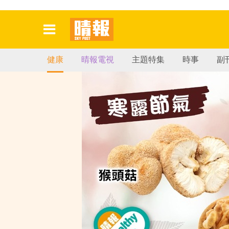
健康
晴報電視
主題特集
時事
副