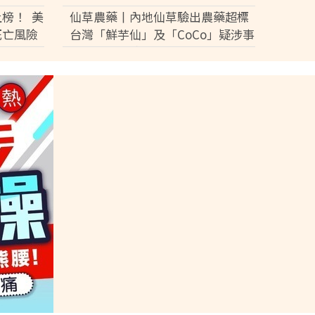
盧宛茵透露黎彼得最後時光
榜！ 美
仙草農藥丨內地仙草驗出農藥超標
死亡風險
台灣「鮮芋仙」及「CoCo」疑涉事
供應商急澄清：未流入市面