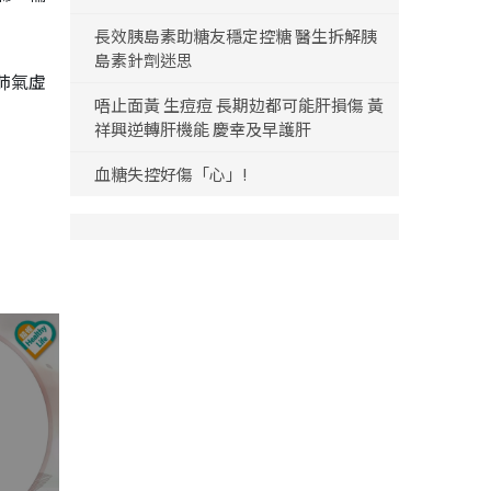
長效胰島素助糖友穩定控糖 醫生拆解胰
島素針劑迷思
肺氣虛
唔止面黃 生痘痘 長期攰都可能肝損傷 黃
祥興逆轉肝機能 慶幸及早護肝
血糖失控好傷「心」!