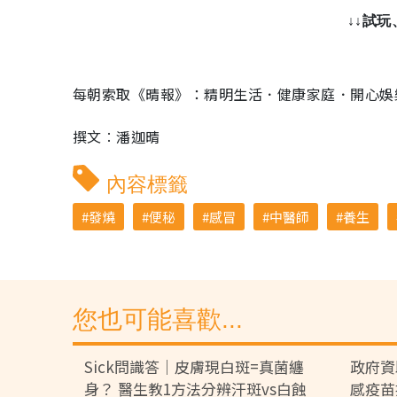
↓↓試
每朝索取《晴報》：精明生活．健康家庭．開心娛
撰文︰潘迦晴
內容標籤
發燒
便秘
感冒
中醫師
養生
您也可能喜歡...
Sick問識答｜皮膚現白斑=真菌纏
政府資
身？ 醫生教1方法分辨汗斑vs白蝕
感疫苗