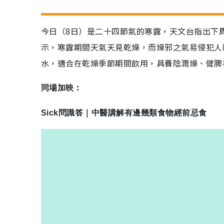
今日（8日）是二十四節氣的寒露，天文台指出下
示，寒露期間天氣天見乾燥，而燥邪之氣易侵犯人
水，適合在乾燥季節期間飲用，具養陰潤燥、健脾
同場加映︰
Sick問識答｜中醫講解有邊幾類食物經前忌食