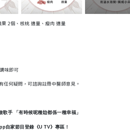
蘋果 2個、核桃 適量、瘦肉 適量
作調味即可
有任何疑問，可諮詢註冊中醫師意見。
無悔做歌手 「有時候呢種攰都係一種幸福」
le App自家節目登錄《U TV》專區！