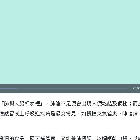
剩
-
1:0
餘
「肺與大腸相表裡」，肺陰不足便會出現大便乾結及便秘；而
時
性感冒或上呼吸道疾病是最為常見，如慢性支氣管炎、哮喘病
間
滋潤的食品，既可補脾胃，又能養肺潤腸，以解咽乾口燥，芝