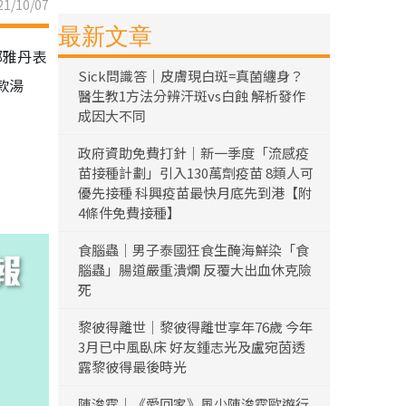
1/10/07
最新文章
鄭雅丹表
Sick問識答｜皮膚現白斑=真菌纏身？
款湯
醫生教1方法分辨汗斑vs白蝕 解析發作
成因大不同
政府資助免費打針｜新一季度「流感疫
苗接種計劃」引入130萬劑疫苗 8類人可
優先接種 科興疫苗最快月底先到港【附
4條件免費接種】
食腦蟲｜男子泰國狂食生醃海鮮染「食
腦蟲」腸道嚴重潰爛 反覆大出血休克險
死
黎彼得離世｜黎彼得離世享年76歲 今年
3月已中風臥床 好友鍾志光及盧宛茵透
露黎彼得最後時光
陳浚霆｜《愛回家》風少陳浚霆歐遊行