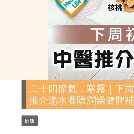
二十四節氣．寒露｜下周
推介湯水養陰潤燥健脾
健康