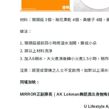
材料：猴頭菇 3個、無花果乾 4個、桑椹子 4錢、
做法：
1. 猴頭菇提前四小時用溫水泡開，撕成小朵
2. 將以上材料洗淨
3. 加入6碗水，大火煮沸後轉小火煮1.5小時，稍
注意︰感冒或發燒之人士不宜飲用。如對以上湯水
同場加映︰
MIRROR正副隊長｜AK Lokman舞蹈員出身
U Lifesty