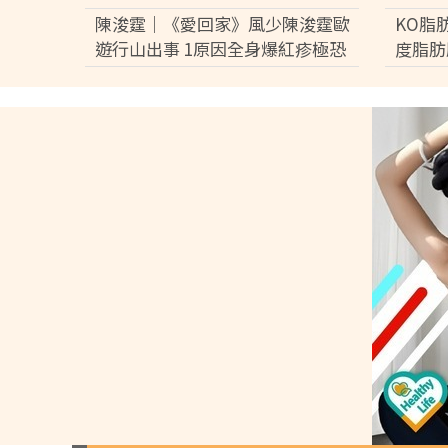
解析發作成因大不同
苗 8
陳浚霆｜《愛回家》風少陳浚霆歐
KO脂
月底先
遊行山出事 1原因全身爆紅疹極恐
度脂肪
怖 險「毀容」急回港求醫【附皮膚
減15
科醫生夏日防蟲貼士】