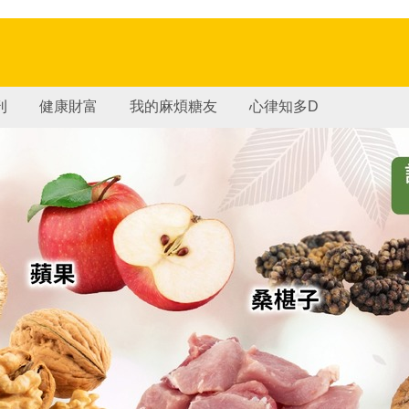
刊
健康財富
我的麻煩糖友
心律知多D