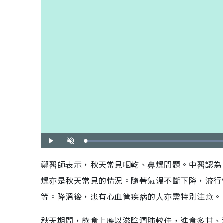
載
播
開
入
放
啟
完
音
畢
效
鄭醫師表示，秋天常見咽乾、鼻燥問題。中醫認為
:
4
8
燥亦是秋天常見的情況。隨著氣溫不斷下降，流行
.
3
6
%
等。降溫後，患有心血管疾病的人亦需特別注意。
秋天期間，飲食上應以滋陰潤肺較佳，進食多甘、