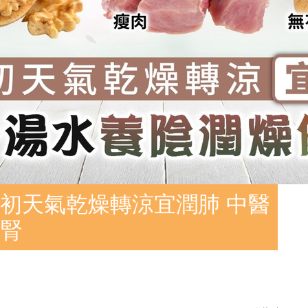
初天氣乾燥轉涼宜潤肺 中醫
補腎