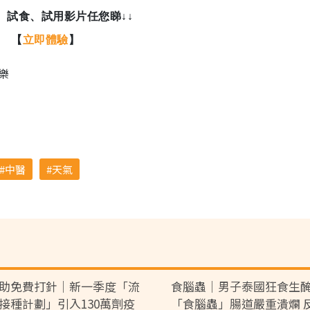
玩、試食、試用影片任您睇↓↓
【
立即體驗
】
樂
中醫
天氣
助免費打針｜新一季度「流
食腦蟲｜男子泰國狂食生
接種計劃」引入130萬劑疫
「食腦蟲」腸道嚴重潰爛 