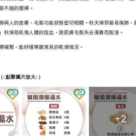
是不錯的選擇。
肺與人的皮膚、毛髮功能狀態密切相關。秋天燥邪最易傷肺，
」秋燥易耗傷人體的陰血，致肌膚毛髮失去濡養而脫落。
脾補腎，能紓緩寒露常見的乾燥情況。
（↓點擊圖片放大↓）
+2