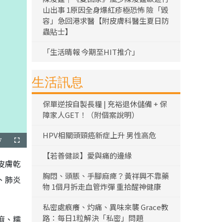
山出事 1原因全身爆紅疹極恐怖 險「毀
容」急回港求醫【附皮膚科醫生夏日防
蟲貼士】
「生活晴報 今期至HIT推介」
生活訊息
保單逆按自製長糧 | 充裕退休儲備 + 保
障家人GET！（附個案說明）
HPV相關頭頸癌新症上升 男性高危
7
全
螢
幕
【若善健談】愛與痛的邊緣
皮膚乾
胸悶、頭脹、手腳麻痺？黃祥興不靠藥
、肺炎
物 1個月拆走血管炸彈 重拾醒神健康
私密處痕癢、灼痛、異味來襲 Grace教
路：每日1粒解決「私密」問題
麻、糯