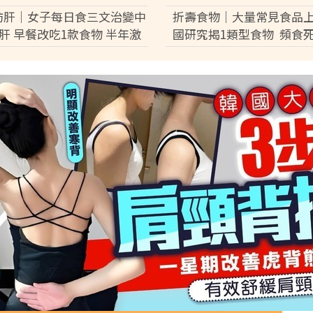
類人可優先接種 科興疫苗最快
血休克險死
肪肝｜女子每日食三文治變中
折壽食物｜大量常見食品上
到港【附4條件免費接種】
肝 早餐改吃1款食物 半年激
國研究揭1類型食物 頻食
磅逆轉脂肪肝
激增17%