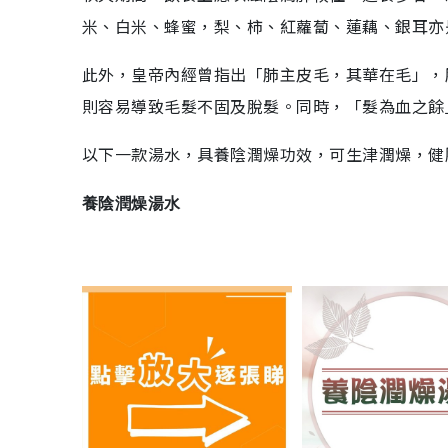
米、白米、蜂蜜，梨、柿、紅蘿蔔、蓮藕、銀耳亦
此外，皇帝內經曾指出「肺主皮毛，其華在毛」，
則容易導致毛髮不固及脫髮。同時，「髮為血之餘
以下一款湯水，具養陰潤燥功效，可生津潤燥，健
養陰潤燥湯水