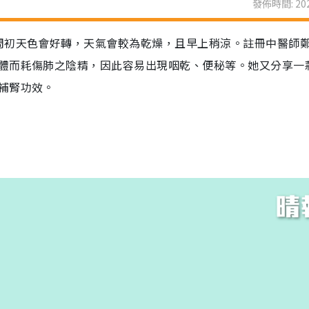
發佈時間: 202
周初天色會好轉，天氣會較為乾燥，且早上稍涼。註冊中醫師
體而耗傷肺之陰精，因此容易出現咽乾、便秘等。她又分享一
補腎功效。