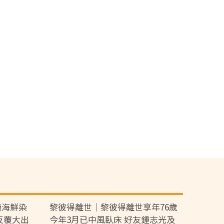
醃海鮮染
黎彼得離世｜黎彼得離世享年76歲
反覆大出
今年3月已中風臥床 好友鍾志光及