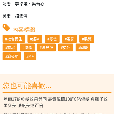
記者︰李卓謙、梁薾心
美術：招潤洪
內容標籤
社會民生
經濟
零售
電影
展覽
商場
港鐵
陳茂波
英超
國慶
旅發局
M+
您也可能喜歡...
差價17倍乾髮效果等同 最貴風筒108°C恐傷髮 負離子效
果參差 濃度差逾百倍