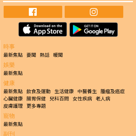
時事
最新焦點
要聞
熱話
暖聞
娛樂
最新焦點
健康
最新焦點
飲食及運動
生活健康
中醫養生
腫瘤及癌症
心臟健康
腸胃保健
兒科百問
女性疾病
老人病
皮膚護理
更多專題
寵物
最新焦點
副刊