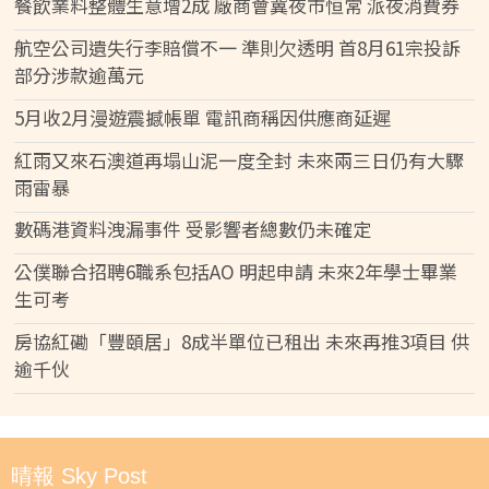
餐飲業料整體生意增2成 廠商會冀夜市恒常 派夜消費券
航空公司遺失行李賠償不一 準則欠透明 首8月61宗投訴
部分涉款逾萬元
5月收2月漫遊震撼帳單 電訊商稱因供應商延遲
紅雨又來石澳道再塌山泥一度全封 未來兩三日仍有大驟
雨雷暴
數碼港資料洩漏事件 受影響者總數仍未確定
公僕聯合招聘6職系包括AO 明起申請 未來2年學士畢業
生可考
房協紅磡「豐頤居」8成半單位已租出 未來再推3項目 供
逾千伙
晴報 Sky Post