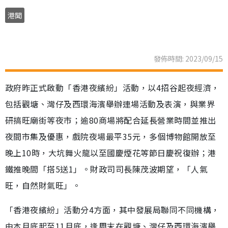
港聞
發佈時間: 2023/09/15
政府昨正式啟動「香港夜繽紛」活動，以4招谷起夜經濟，
包括觀塘、灣仔及西環海濱舉辦連場活動及表演，與業界
研搞旺廟街等夜市；逾80商場將配合延長營業時間並推出
夜間市集及優惠，戲院夜場最平35元，多個博物館開放至
晚上10時，大坑舞火龍以至國慶煙花等節日慶祝復辦；港
鐵推晚間「搭5送1」。財政司司長陳茂波期望，「人氣
旺，自然財氣旺」。
「香港夜繽紛」活動分4方面，其中發展局聯同不同機構，
由本月底起至11月底，逢周末在觀塘、灣仔及西環海濱舉