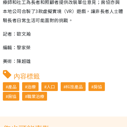
療師和社工為長者和照顧者提供改裝單位意見；房協亦與
本地公司合製了3款虛擬實境（VR）遊戲，讓非長者人士體
驗長者日常生活可能面對的挑戰。
記者：歐文瀚
編輯：黎家榮
美術：陳超雄
內容標籤
產品
治療
人口
科技產品
房協
房協
職業治療