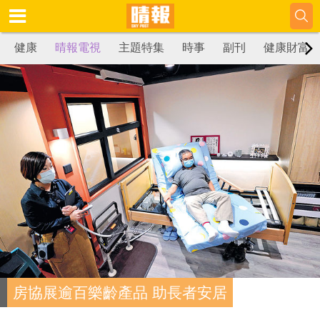
健康
晴報電視
主題特集
時事
副刊
健康財富
房協展逾百樂齡產品 助長者安居