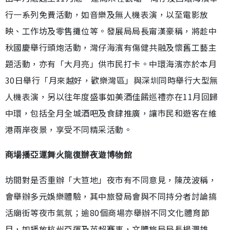
行一系列免費活動，如音樂及無人機表演，以至電影放
映、工作坊及零售攤位等。發展局局長甯漢豪稱，將趁中
秋國慶舉行頭炮活動，灣仔海濱有傷健共融及懷舊工藝主
題活動，亦有「大月亮」供市民打卡。中環海濱亦於本月
30日舉行「月來越好，歡樂灣區」與深圳同時舉行大型無
人機表演，另以往年度盛事如美酒佳餚巡禮亦在11月回歸
中環，包括全月全城酒吧及食肆推廣，讓市民和遊客在維
港兩岸夜景，享受不同精采活動。
商場播亞運舞火龍復辦夜遊博物館
坊間對是否重辦「大笪地」夜市有不同意見，陳茂波稱，
會舉辦多元娛樂體驗，其中旅發局會與不同持分者討論搞
活廟街等夜市氣氛；逾80個商場亦舉辦不同文化體育節
目，如播放杭州亞運及英超賽事，文體旅局局長楊潤雄