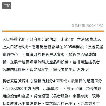
港聞
發佈時間: 2020/11/30
人口持續老化，政府統計處估計，未來40年本港60歲或以
上人口將增6成。香港房屋協會早在2005年開設「長者安居
資源中心」，推廣改善長者生活質素，最近中心完成翻
新，並展示逾百項樂齡科技產品和設備，包括可監控長者
落床的感應器、智能拐杖等，讓長者的生活更方便。
長者安居資源中心翻新後劃分4個區域，最矚目的是兩個分
別150和200平方呎的「示範單位」，展示了逾百項長者適
用的設備和產品。房協經理（長者服務）李惠婷說，現時
長者教育水平普遍提升，需求與以往已不同，近年亦多了