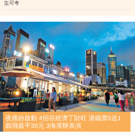
生可考
夜繽紛啟動 4招谷經濟丁財旺 港鐵票5送1
戲飛最平35元 3海濱辦表演