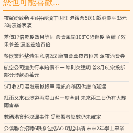
您也可能喜歡...
夜繽紛啟動 4招谷經濟丁財旺 港鐵票5送1 戲飛最平35元
3海濱辦表演
差價17倍乾髮效果等同 最貴風筒108°C恐傷髮 負離子效
果參差 濃度差逾百倍
餐飲業料整體生意增2成 廠商會冀夜市恒常 派夜消費券
航空公司遺失行李賠償不一 準則欠透明 首8月61宗投訴
部分涉款逾萬元
5月收2月漫遊震撼帳單 電訊商稱因供應商延遲
紅雨又來石澳道再塌山泥一度全封 未來兩三日仍有大驟
雨雷暴
數碼港資料洩漏事件 受影響者總數仍未確定
公僕聯合招聘6職系包括AO 明起申請 未來2年學士畢業