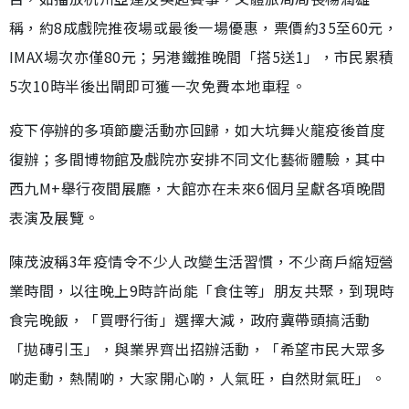
稱，約8成戲院推夜場或最後一場優惠，票價約35至60元，
IMAX場次亦僅80元；另港鐵推晚間「搭5送1」，市民累積
5次10時半後出閘即可獲一次免費本地車程。
疫下停辦的多項節慶活動亦回歸，如大坑舞火龍疫後首度
復辦；多間博物館及戲院亦安排不同文化藝術體驗，其中
西九M+舉行夜間展廳，大館亦在未來6個月呈獻各項晚間
表演及展覽。
陳茂波稱3年疫情令不少人改變生活習慣，不少商戶縮短營
業時間，以往晚上9時許尚能「食住等」朋友共聚，到現時
食完晚飯，「買嘢行街」選擇大減，政府冀帶頭搞活動
「拋磚引玉」，與業界齊出招辦活動，「希望市民大眾多
啲走動，熱鬧啲，大家開心啲，人氣旺，自然財氣旺」。