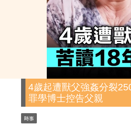
4歲起遭獸父強姦分裂25
罪學博士控告父親
時事