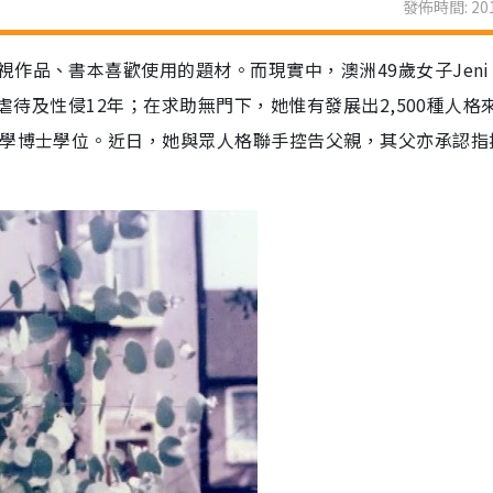
發佈時間: 201
作品、書本喜歡使用的題材。而現實中，澳洲49歲女子Jeni
力虐待及性侵12年；在求助無門下，她惟有發展出2,500種人格
罪學博士學位。近日，她與眾人格聯手控告父親，其父亦承認指