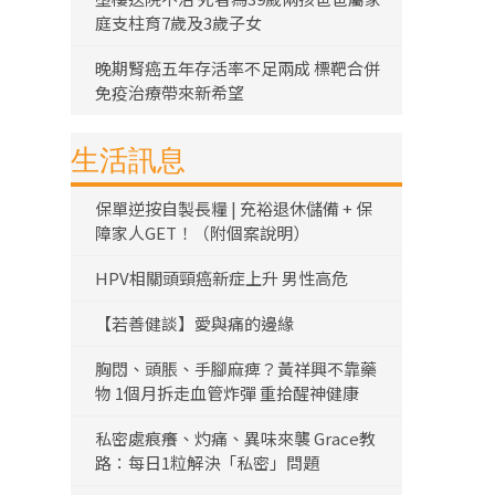
庭支柱育7歲及3歲子女
晚期腎癌五年存活率不足兩成 標靶合併
免疫治療帶來新希望
生活訊息
保單逆按自製長糧 | 充裕退休儲備 + 保
障家人GET！（附個案說明）
HPV相關頭頸癌新症上升 男性高危
【若善健談】愛與痛的邊緣
胸悶、頭脹、手腳麻痺？黃祥興不靠藥
物 1個月拆走血管炸彈 重拾醒神健康
私密處痕癢、灼痛、異味來襲 Grace教
路：每日1粒解決「私密」問題