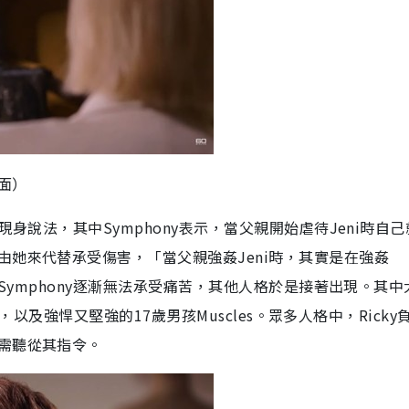
畫面）
身說法，其中Symphony表示，當父親開始虐待Jeni時自
她來代替承受傷害，「當父親強姦Jeni時，其實是在強姦
，Symphony逐漸無法承受痛苦，其他人格於是接著出現。其中
y，以及強悍又堅強的17歲男孩Muscles。眾多人格中，Ricky
需聽從其指令。