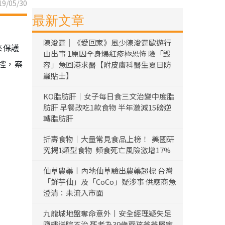
9/05/30
最新文章
陳浚霆｜《愛回家》風少陳浚霆歐遊行
來保護
山出事 1原因全身爆紅疹極恐怖 險「毀
控，案
容」急回港求醫【附皮膚科醫生夏日防
蟲貼士】
KO脂肪肝｜女子每日食三文治變中度脂
肪肝 早餐改吃1款食物 半年激減15磅逆
轉脂肪肝
折壽食物｜大量常見食品上榜！ 美國研
究揭1類型食物 頻食死亡風險激增17%
仙草農藥丨內地仙草驗出農藥超標 台灣
「鮮芋仙」及「CoCo」疑涉事 供應商急
澄清：未流入市面
九龍城地盤奪命意外丨安全經理疑失足
墮樓送院不治 死者為39歲兩孩爸爸屬家