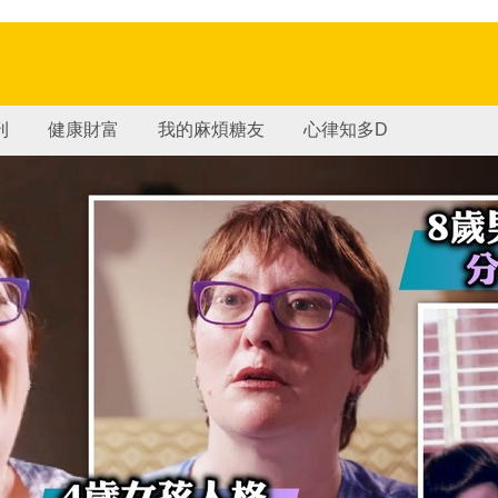
刊
健康財富
我的麻煩糖友
心律知多D