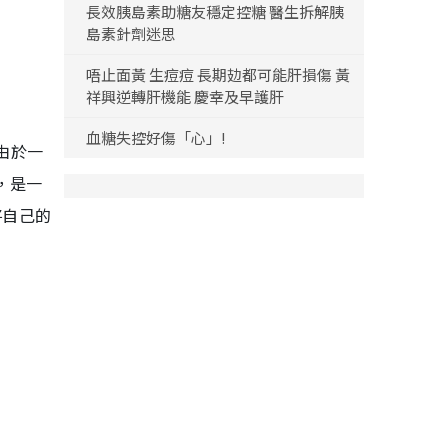
長效胰島素助糖友穩定控糖 醫生拆解胰
島素針劑迷思
唔止面黃 生痘痘 長期攰都可能肝損傷 黃
祥興逆轉肝機能 慶幸及早護肝
血糖失控好傷「心」!
。由於一
，是一
將自己的