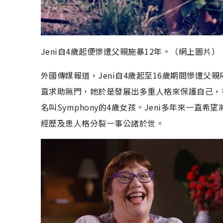
Jeni自4歲起便慘遭父親施暴12年。（網上圖片）
外國傳媒報道，Jeni自4歲起至16歲期間慘遭父親R
直求助無門，她於是發展出多重人格來保護自己，
名叫Symphony的4歲女孩。Jeni多年來一直
經歷及患人格分裂一事公諸於世。