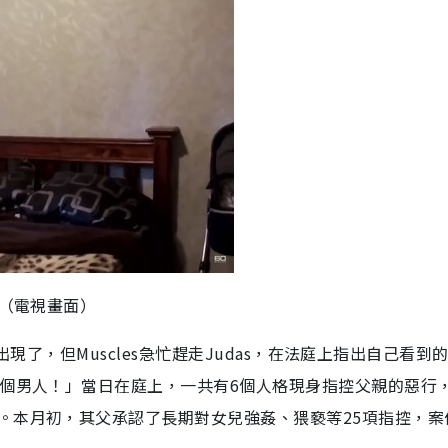
。（電視畫面）
s出現了，但Muscles急忙趕走Judas，在法庭上指出自己看到
那個男人！」當日在庭上，一共有6個人格現身指控父親的惡行
。本月初，其父承認了長期對女兒強姦、猥褻等25項指控，案