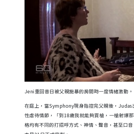
Jeni重回昔日被父親施暴的房間時一度情緒激動
在庭上，當Symphony現身指控完父親後，Juda
性虐待情節，「到18歲我就能夠買槍，一槍射爆
格均有不同的打招呼方式、神情、聲音，甚至口音