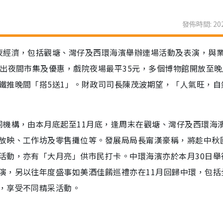
發佈時間: 202
夜經濟，包括觀塘、灣仔及西環海濱舉辦連場活動及表演，與
出夜間市集及優惠，戲院夜場最平35元，多個博物館開放至晚
鐵推晚間「搭5送1」。財政司司長陳茂波期望，「人氣旺，自
同機構，由本月底起至11月底，逢周末在觀塘、灣仔及西環海
放映、工作坊及零售攤位等。發展局局長甯漢豪稱，將趁中秋
活動，亦有「大月亮」供市民打卡。中環海濱亦於本月30日舉
演，另以往年度盛事如美酒佳餚巡禮亦在11月回歸中環，包括
，享受不同精采活動。