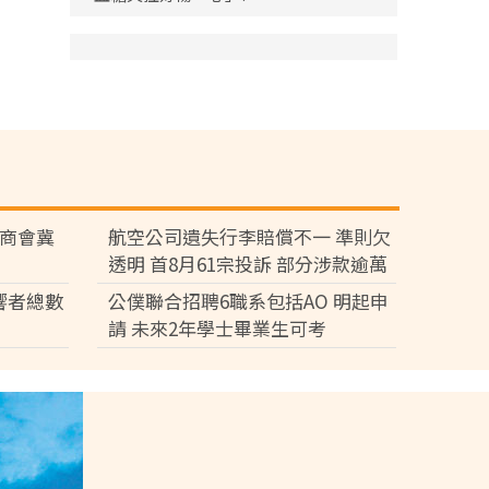
廠商會冀
航空公司遺失行李賠償不一 準則欠
透明 首8月61宗投訴 部分涉款逾萬
元
響者總數
公僕聯合招聘6職系包括AO 明起申
請 未來2年學士畢業生可考