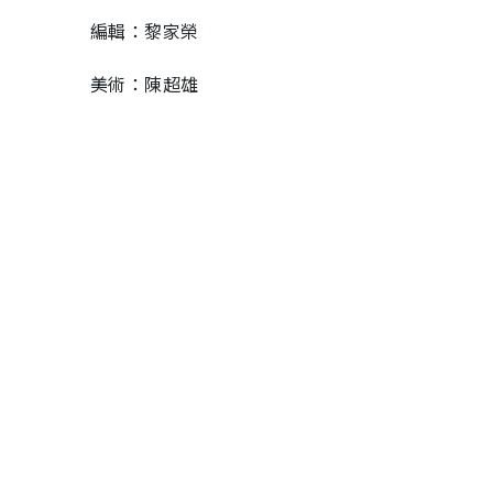
編輯：黎家榮
美術：陳超雄