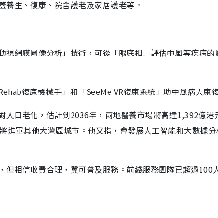
蓋養生、復康、院舍護老及家居護老等。
動視網膜圖像分析」技術，可從「眼底相」評估中風等疾病的
ehab復康機械手」和「SeeMe VR復康系統」助中風病人康
口老化，估計到2036年，兩地醫養市場將高達1,392億港元
年將進軍其他大灣區城市。他又指，會發展人工智能和大數據分
，但相信收費合理，冀可普及服務。前綫服務團隊已超過100