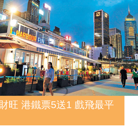
財旺 港鐵票5送1 戲飛最平