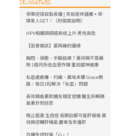
生活訊息
保單逆按自製長糧 | 充裕退休儲備 + 保
障家人GET！（附個案說明）
HPV相關頭頸癌新症上升 男性高危
【若善健談】愛與痛的邊緣
胸悶、頭脹、手腳麻痺？黃祥興不靠藥
物 1個月拆走血管炸彈 重拾醒神健康
私密處痕癢、灼痛、異味來襲 Grace教
路：每日1粒解決「私密」問題
長效胰島素助糖友穩定控糖 醫生拆解胰
島素針劑迷思
唔止面黃 生痘痘 長期攰都可能肝損傷 黃
祥興逆轉肝機能 慶幸及早護肝
血糖失控好傷「心」!