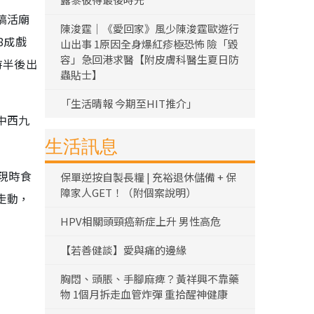
搞活廟
陳浚霆｜《愛回家》風少陳浚霆歐遊行
8成戲
山出事 1原因全身爆紅疹極恐怖 險「毀
容」急回港求醫【附皮膚科醫生夏日防
時半後出
蟲貼士】
「生活晴報 今期至HIT推介」
中西九
生活訊息
現時食
保單逆按自製長糧 | 充裕退休儲備 + 保
障家人GET！（附個案說明）
走動，
HPV相關頭頸癌新症上升 男性高危
【若善健談】愛與痛的邊緣
胸悶、頭脹、手腳麻痺？黃祥興不靠藥
物 1個月拆走血管炸彈 重拾醒神健康