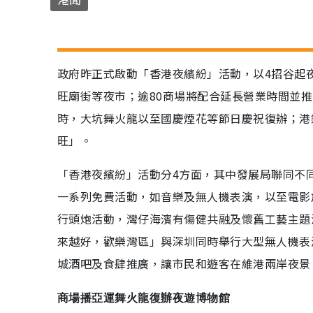
政府昨正式啟動「香港夜繽紛」活動，以4招谷起
旺廟街等夜市；逾80商場將配合延長營業時間並推
時，大坑舞火龍以至國慶煙花等節日慶祝復辦；港
旺」。
「香港夜繽紛」活動分4方面，其中發展局聯同不
一系列免費活動，如音樂及無人機表演，以至電影
行頭炮活動，灣仔海濱有傷健共融及懷舊工藝主題
來越好，歡樂灣區」與深圳同時舉行大型無人機表
城酒吧及食肆推廣，讓市民和遊客在維港兩岸夜景
商場播亞運舞火龍復辦夜遊博物館