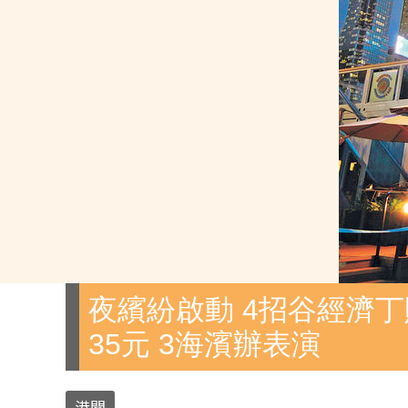
夜繽紛啟動 4招谷經濟丁
35元 3海濱辦表演
港聞