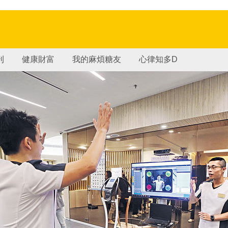
刊
健康財富
我的麻煩糖友
心律知多D