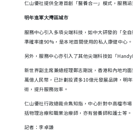
仁山優社提供全港首創「醫養合一」模式，服務涵
明年進軍大灣區城市
服務中心引入多項尖端科技，如中大研發的「全自
準確率達90%，是本地首間使用的私人康健中心。
另外，服務中心亦引入了其他尖端科技如「HandyR
新世界副主席兼總經理鄭志剛說，香港和內地均面對人
萬億人民幣，已計劃投資多10億元發展品牌，明
術，提升服務效率。
仁山優社行政總裁佘雋知指，中心針對中高檔市場
括物理治療和職業治療師，亦有營養師和護士等。
記者：李卓謙