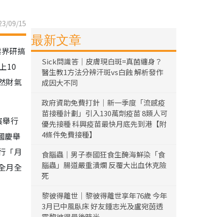
3/09/15
最新文章
業界研搞
Sick問識答｜皮膚現白斑=真菌纏身？
上10
醫生教1方法分辨汗斑vs白蝕 解析發作
然財氣
成因大不同
政府資助免費打針｜新一季度「流感疫
苗接種計劃」引入130萬劑疫苗 8類人可
濱舉行
優先接種 科興疫苗最快月底先到港【附
4條件免費接種】
國慶舉
行「月
食腦蟲｜男子泰國狂食生醃海鮮染「食
腦蟲」腸道嚴重潰爛 反覆大出血休克險
全月全
死
黎彼得離世｜黎彼得離世享年76歲 今年
3月已中風臥床 好友鍾志光及盧宛茵透
露黎彼得最後時光