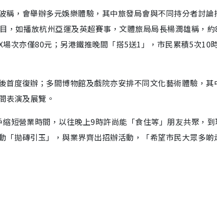
波稱，會舉辦多元娛樂體驗，其中旅發局會與不同持分者討論
節目，如播放杭州亞運及英超賽事，文體旅局局長楊潤雄稱，約
AX場次亦僅80元；另港鐵推晚間「搭5送1」，市民累積5次10
後首度復辦；多間博物館及戲院亦安排不同文化藝術體驗，其
晚間表演及展覽。
戶縮短營業時間，以往晚上9時許尚能「食住等」朋友共聚，到
動「拋磚引玉」，與業界齊出招辦活動，「希望市民大眾多啲