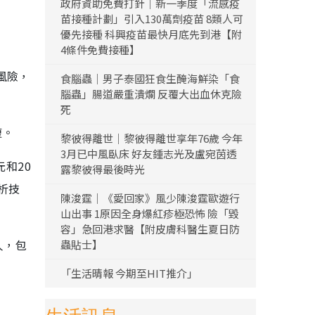
政府資助免費打針｜新一季度「流感疫
苗接種計劃」引入130萬劑疫苗 8類人可
優先接種 科興疫苗最快月底先到港【附
4條件免費接種】
風險，
食腦蟲｜男子泰國狂食生醃海鮮染「食
腦蟲」腸道嚴重潰爛 反覆大出血休克險
死
復。
黎彼得離世｜黎彼得離世享年76歲 今年
3月已中風臥床 好友鍾志光及盧宛茵透
和20
露黎彼得最後時光
析技
陳浚霆｜《愛回家》風少陳浚霆歐遊行
山出事 1原因全身爆紅疹極恐怖 險「毀
容」急回港求醫【附皮膚科醫生夏日防
人，包
蟲貼士】
「生活晴報 今期至HIT推介」