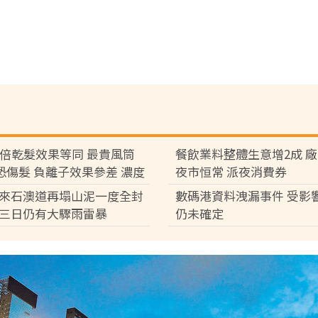
7倍乾髮效果等同 最貴風筒
餐飲業料整體生意增2成 
°C恐傷髮 負離子效果參差 濃度
夜市恒常 派夜消費券
倍
來石澳道再塌山泥一度全封
數碼港資料洩漏事件 受影
三日仍有大驟雨雷暴
仍未確定