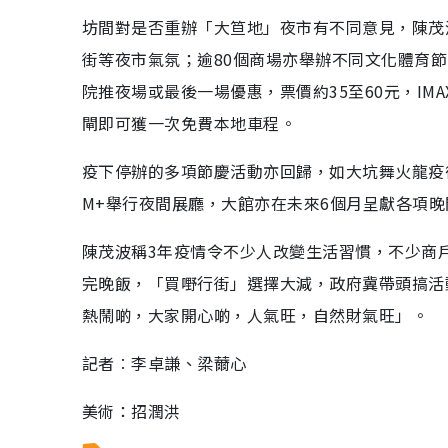
坊間對是否重辦「大笪地」夜市有不同意見，陳茂
街等夜市氣氛；逾80個商場亦舉辦不同文化體育
院推夜場或最後一場優惠，票價約35至60元，IM
閘即可獲一次免費本地車程。
疫下停辦的多項節慶活動亦回歸，如大坑舞火龍疫
M+舉行夜間展廳，大館亦在未來6個月呈獻各項
陳茂波稱3年疫情令不少人改變生活習慣，不少商
完晚飯，「買嘢行街」選擇大減，政府冀帶頭搞活
熱鬧啲，大家開心啲，人氣旺，自然財氣旺」。
記者︰李卓謙、梁薾心
美術：招潤洪