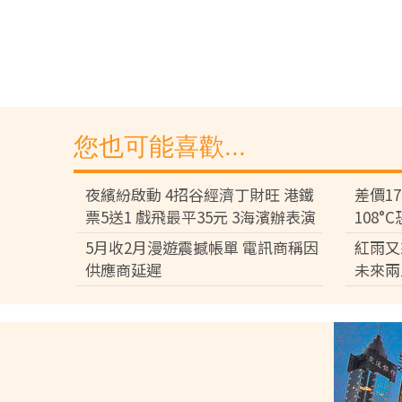
您也可能喜歡...
夜繽紛啟動 4招谷經濟丁財旺 港鐵
差價1
票5送1 戲飛最平35元 3海濱辦表演
108
差逾百
5月收2月漫遊震撼帳單 電訊商稱因
紅雨又
供應商延遲
未來兩