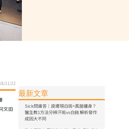
8/11/22
最新文章
優
Sick問識答｜皮膚現白斑=真菌纏身？
何文田
醫生教1方法分辨汗斑vs白蝕 解析發作
成因大不同