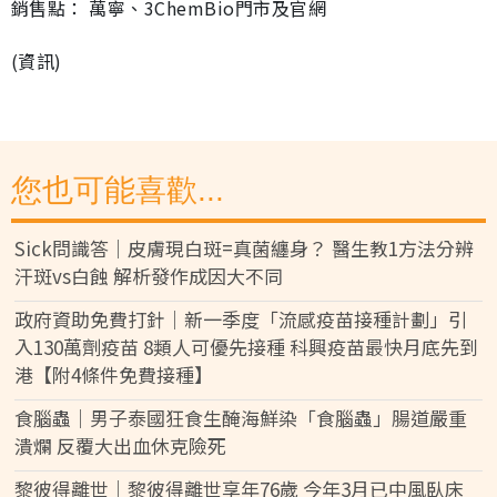
銷售點： 萬寧、3ChemBio門市及官網
(資訊)
您也可能喜歡...
Sick問識答｜皮膚現白斑=真菌纏身？ 醫生教1方法分辨
汗斑vs白蝕 解析發作成因大不同
政府資助免費打針｜新一季度「流感疫苗接種計劃」引
入130萬劑疫苗 8類人可優先接種 科興疫苗最快月底先到
港【附4條件免費接種】
食腦蟲｜男子泰國狂食生醃海鮮染「食腦蟲」腸道嚴重
潰爛 反覆大出血休克險死
黎彼得離世｜黎彼得離世享年76歲 今年3月已中風臥床