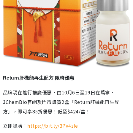
Return肝機能再生配方 限時優惠
品牌現在進行推廣優惠，由10月6日至19日在萬寧、
3ChemBio官網及門市購買2盒「Return肝機能再生配
方」，即可享85折優惠！低至$424/盒！
立即搶購︰
https://bit.ly/3PV4zfe