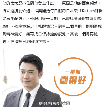
他的太太忍不住問他發生什麼事，原因是他的面色頗差。
後來經朋友介紹，祥興開始每日服用日本製「Return肝機
能再生配方」，他服用後一星期，已經感覺睡眠質素明顯
轉好，夜晚亦減少了扎醒情況。到第二個星期，則明顯感
到精神變好，無再成日保持攰的感覺。其後一個月再檢
查，肝指數已經回復正常。