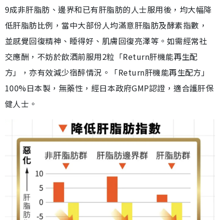
9成非肝脂肪、邊界和已有肝脂肪的人士服用後，均大幅降
低肝脂肪比例，當中大部份人均滿意肝脂肪及酵素指數，
並感覺回復精神、睡得好、肌膚回復亮澤等。如需經常社
交應酬，不妨於飲酒前服用2粒「Return肝機能再生配
方」，亦有效減少宿醉情況。「Return肝機能再生配方」
100%日本製，無藥性，經日本政府GMP認證，適合護肝保
健人士。