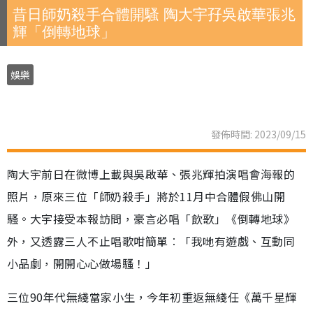
昔日師奶殺手合體開騷 陶大宇孖吳啟華張兆
輝「倒轉地球」
娛樂
發佈時間: 2023/09/15
陶大宇前日在微博上載與吳啟華、張兆輝拍演唱會海報的
照片，原來三位「師奶殺手」將於11月中合體假佛山開
騷。大宇接受本報訪問，豪言必唱「飲歌」《倒轉地球》
外，又透露三人不止唱歌咁簡單︰「我哋有遊戲、互動同
小品劇，開開心心做場騷！」
三位90年代無綫當家小生，今年初重返無綫任《萬千星輝