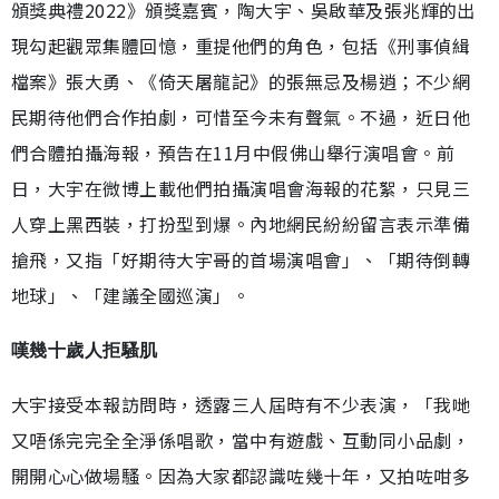
頒獎典禮2022》頒獎嘉賓，陶大宇、吳啟華及張兆輝的出
現勾起觀眾集體回憶，重提他們的角色，包括《刑事偵緝
檔案》張大勇、《倚天屠龍記》的張無忌及楊逍；不少網
民期待他們合作拍劇，可惜至今未有聲氣。不過，近日他
們合體拍攝海報，預告在11月中假佛山舉行演唱會。前
日，大宇在微博上載他們拍攝演唱會海報的花絮，只見三
人穿上黑西裝，打扮型到爆。內地網民紛紛留言表示準備
搶飛，又指「好期待大宇哥的首場演唱會」、「期待倒轉
地球」、「建議全國巡演」。
嘆幾十歲人拒騷肌
大宇接受本報訪問時，透露三人屆時有不少表演，「我哋
又唔係完完全全淨係唱歌，當中有遊戲、互動同小品劇，
開開心心做場騷。因為大家都認識咗幾十年，又拍咗咁多