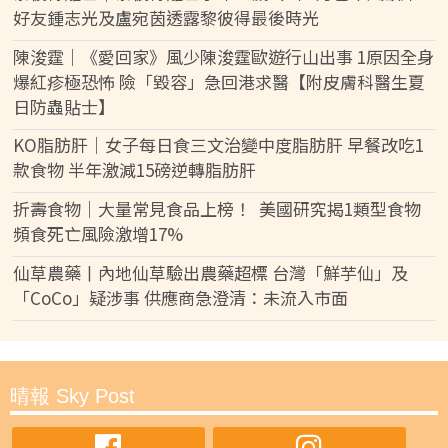
好友鍾志光及盧宛茵透露黎彼得最後時光
陳浚霆｜《愛回家》風少陳浚霆歐遊行山出事 1原因全身
爆紅疹極恐怖 險「毀容」急回港求醫【附皮膚科醫生夏
日防蟲貼士】
KO脂肪肝｜女子每日食三文治變中度脂肪肝 早餐改吃1
款食物 半年激減15磅逆轉脂肪肝
折壽食物｜大量常見食品上榜！ 美國研究揭1類型食物
頻食死亡風險激增17%
仙草農藥丨內地仙草驗出農藥超標 台灣「鮮芋仙」及
「CoCo」疑涉事 供應商急澄清：未流入市面
晴報 Sky Post