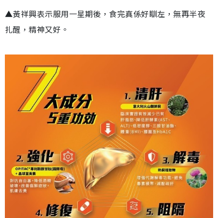
▲黃祥興表示服用一星期後，食完真係好瞓左，無再半夜
扎醒，精神又好。