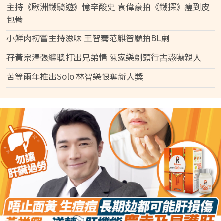
主持《歐洲鐵騎遊》憶辛酸史 袁偉豪拍《鐵探》瘦到皮
包骨
小鮮肉初嘗主持滋味 王智騫范麒智願拍BL劇
孖黃宗澤張繼聰打出兄弟情 陳家樂剃頭行古惑嚇親人
苦等兩年推出Solo 林智樂恨奪新人獎