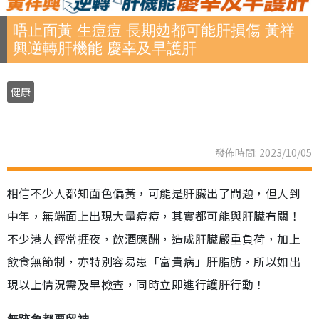
唔止面黃 生痘痘 長期攰都可能肝損傷 黃祥
興逆轉肝機能 慶幸及早護肝
健康
發佈時間: 2023/10/05
相信不少人都知面色偏黃，可能是肝臟出了問題，但人到
中年，無端面上出現大量痘痘，其實都可能與肝臟有關！
不少港人經常捱夜，飲酒應酬，造成肝臟嚴重負荷，加上
飲食無節制，亦特別容易患「富貴病」肝脂肪，所以如出
現以上情況需及早檢查，同時立即進行護肝行動！