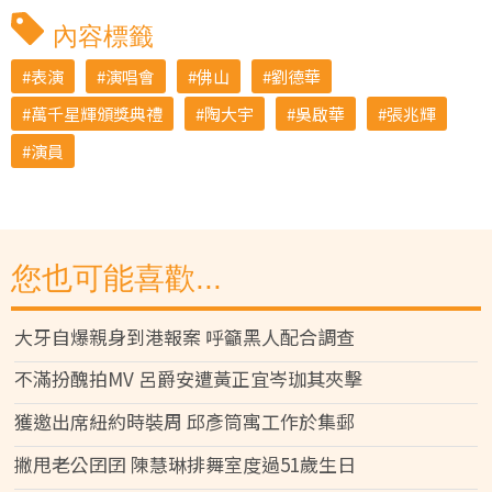
內容標籤
表演
演唱會
佛山
劉德華
萬千星輝頒獎典禮
陶大宇
吳啟華
張兆輝
演員
您也可能喜歡...
大牙自爆親身到港報案 呼籲黑人配合調查
不滿扮醜拍MV 呂爵安遭黃正宜岑珈其夾擊
獲邀出席紐約時裝周 邱彥筒寓工作於集郵
撇甩老公囝囝 陳慧琳排舞室度過51歲生日