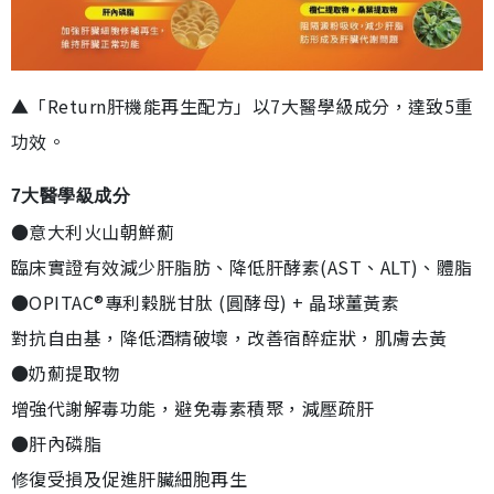
▲「Return肝機能再生配方」以7大醫學級成分，達致5重
功效。
7大醫學級成分
●意大利火山朝鮮薊
臨床實證有效減少肝脂肪、降低肝酵素(AST、ALT)、體脂
●OPITAC®專利穀胱甘肽 (圓酵母) + 晶球薑黃素
對抗自由基，降低酒精破壞，改善宿醉症狀，肌膚去黃
●奶薊提取物
增強代謝解毒功能，避免毒素積聚，減壓疏肝
●肝內磷脂
修復受損及促進肝臟細胞再生