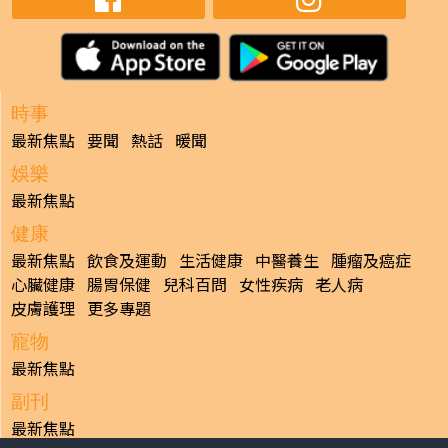
時事
最新焦點
要聞
熱話
暖聞
娛樂
最新焦點
健康
最新焦點
飲食及運動
生活健康
中醫養生
腫瘤及癌症
心臟健康
腸胃保健
兒科百問
女性疾病
老人病
皮膚護理
更多專題
寵物
最新焦點
副刊
最新焦點