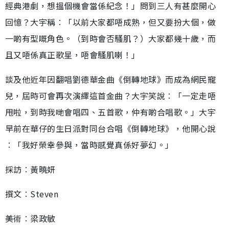
經典港劇，想搵個機會當係紀念！」問到三人有甚麼開心
回憶？大宇稱︰「以前大家都唔成熟，但又要扮大個，做
一啲有型嘅角色。（到時會否騷肌？）大家都幾十歲，而
且又唔係真正歌星，唔會騷肌喇！」
談及他近年因翻唱劉德華金曲《倒轉地球》而成為網民寵
兒，屆時可會再次演繹這首金曲？大宇笑說︰「一定走唔
甩啦，到時我哋會唱四、五首歌，仲有啲合唱歌。」大宇
早前在華仔的生日派對同台合唱《倒轉地球》，他開心說
︰「我好榮幸參與，當時感覺真係好夢幻。」
採訪︰黃曉妍
撰文︰Steven
美術︰梁政敏