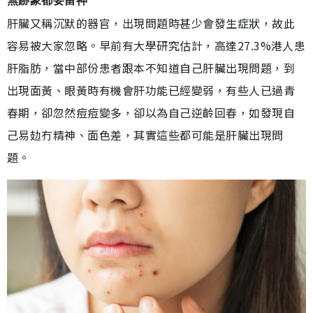
無跡象都要留神
肝臟又稱沉默的器官，出現問題時甚少會發生症狀，故此
容易被大家忽略。早前有大學研究估計，高達27.3%港人患
肝脂肪，當中部份患者跟本不知道自己肝臟出現問題，到
出現面黃、眼黃時有機會肝功能已經變弱，有些人已過青
春期，卻忽然痘痘變多，卻以為自己逆齡回春，如發現自
己易攰冇精神、面色差，其實這些都可能是肝臟出現問
題。