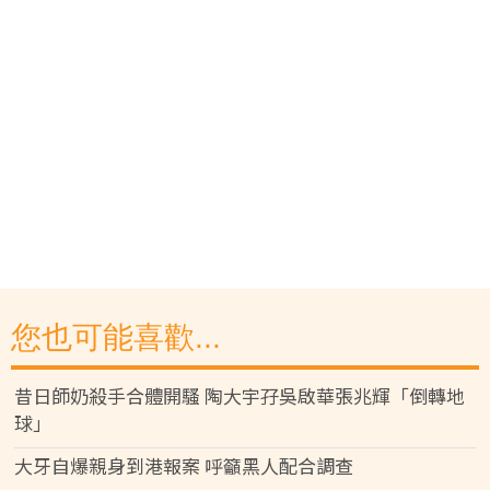
您也可能喜歡...
昔日師奶殺手合體開騷 陶大宇孖吳啟華張兆輝「倒轉地
球」
大牙自爆親身到港報案 呼籲黑人配合調查