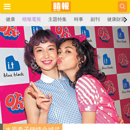
健康
晴報電視
主題特集
時事
副刊
健康財富
水原希子鍾情金城武