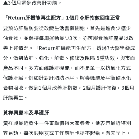
▲3個月逐步改善肝功能。
「Return肝機能再生配方」1個月令肝指數回復正常
要預防肝脂肪要從改變生活習慣開始，首先是進食少糖少
油食物，並保持每周運動最少3次，亦可服食護肝產品以改
善上述情況。「Return肝機能再生配方」透過7大醫學級成
分，做到清肝、強化、解毒、修復及阻隔 5重功效。與市面
產品不同，多方面維護肝機能，而不是單一以抗氧化方式
保護肝臟，例如針對肝脂肪水平、解毒機能及平衡碳水化
合物吸收，做到1個月改善肝指數，2個月護肝修復，3個月
肝能再生。
黃祥興慶幸及早護肝
黃祥興最近發生一件事頗值得大家參考，他表示最近特別
容易攰，每次跟朋友或工作應酬也提不起勁。有天早上，