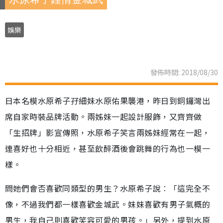
娛樂
發佈時間: 2018/08/30
日本名模水原希子孖細妹水原佑果襲港，昨日到銅鑼灣出
席自家時裝品牌活動。兩姊妹一起設計服飾，又齊齊做
「生招牌」影宣傳照，水原希子笑言兩姊妹經常在一起，
連喜好也十分相近，甚至飲醉酒後會跳舞的行為也一模一
樣。
問她們會否喜歡同類型的男生？水原希子說︰「這完全不
像，不過我們都一樣喜歡金城武。妹妹喜歡有男子氣概的
男生，我自己則喜歡笑容可愛的男孩。」另外，提到水原