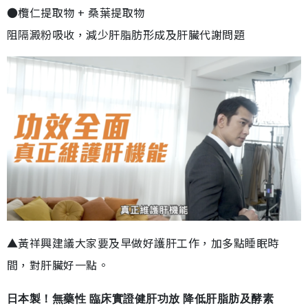
●欖仁提取物 + 桑葉提取物
阻隔澱粉吸收，減少肝脂肪形成及肝臟代謝問題
▲黃祥興建議大家要及早做好護肝工作，加多點睡眠時
間，對肝臟好一點。
日本製！無藥性 臨床實證健肝功放 降低肝脂肪及酵素