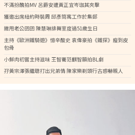
不滿扮醜拍MV 呂爵安遭黃正宜岑珈其夾擊
獲邀出席紐約時裝周 邱彥筒寓工作於集郵
撇甩老公囝囝 陳慧琳排舞室度過51歲生日
主持《歐洲鐵騎遊》憶辛酸史 袁偉豪拍《鐵探》瘦到皮
包骨
小鮮肉初嘗主持滋味 王智騫范麒智願拍BL劇
孖黃宗澤張繼聰打出兄弟情 陳家樂剃頭行古惑嚇親人