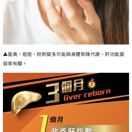
▲面黃、痘痘、粉刺變多可能與身體新陳代謝、肝功能變
弱等有關。