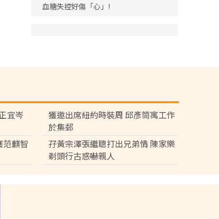
血糖失控好傷「心」!
黃正宜岑
獲邀出席紐約時裝周 邱彥筒寓工作
於集郵
騫范麒智
孖黃宗澤張繼聰打出兄弟情 陳家樂
剃頭行古惑嚇親人