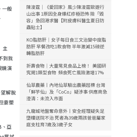
陳浚霆｜《愛回家》風少陳浚霆歐遊行
。一般
山出事 1原因全身爆紅疹極恐怖 險「毀
。
容」急回港求醫【附皮膚科醫生夏日防
蟲貼士】
KO脂肪肝｜女子每日食三文治變中度脂
肪肝 早餐改吃1款食物 半年激減15磅逆
》主
轉脂肪肝
不到我
折壽食物｜大量常見食品上榜！ 美國研
眼鏡演
究揭1類型食物 頻食死亡風險激增17%
仙草農藥丨內地仙草驗出農藥超標 台灣
「鮮芋仙」及「CoCo」疑涉事 供應商急
希望解脫
澄清：未流入市面
但要塑
九龍城地盤奪命意外丨安全經理疑失足
墮樓送院不治 死者為39歲兩孩爸爸屬家
庭支柱育7歲及3歲子女
B、亞
ne嘗試