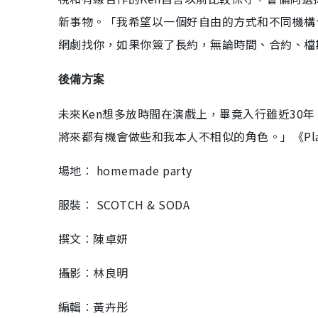
新事物。「我希望以一個好自由的方式和不同機構
網劇找你，如果你簽了長約，無論時間、合約、檔
後備方案
未來Ken想多放時間在演戲上，畢竟入行雖近30
將來都有機會做些和我本人不相似的角色。」《Pla
場地︰ homemade party
服裝︰ SCOTCH & SODA
撰文︰陳卓妍
攝影︰林良明
編輯︰黃卉彤