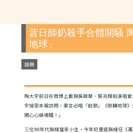
昔日師奶殺手合體開騷 
地球」
娛樂
陶大宇前日在微博上載與吳啟華、張兆輝拍演唱會
宇接受本報訪問，豪言必唱「飲歌」《倒轉地球》
開心心做場騷！」
三位90年代無綫當家小生，今年初重返無綫任《萬