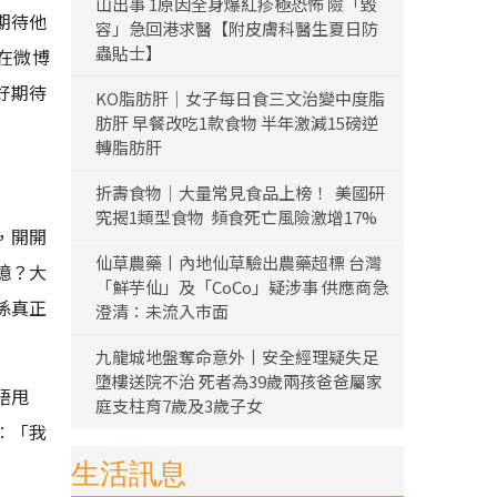
山出事 1原因全身爆紅疹極恐怖 險「毀
期待他
容」急回港求醫【附皮膚科醫生夏日防
蟲貼士】
在微博
好期待
KO脂肪肝｜女子每日食三文治變中度脂
肪肝 早餐改吃1款食物 半年激減15磅逆
轉脂肪肝
折壽食物｜大量常見食品上榜！ 美國研
究揭1類型食物 頻食死亡風險激增17%
，開開
仙草農藥丨內地仙草驗出農藥超標 台灣
憶？大
「鮮芋仙」及「CoCo」疑涉事 供應商急
係真正
澄清：未流入市面
九龍城地盤奪命意外丨安全經理疑失足
墮樓送院不治 死者為39歲兩孩爸爸屬家
唔甩
庭支柱育7歲及3歲子女
︰「我
生活訊息