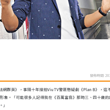
發佈時間: 201
網群英》，事隔十年接拍ViuTV警匪懸疑劇《Plan B》，這
眼形象。「可能很多人記得我在《百萬富翁》那時三、四十歲的
。」