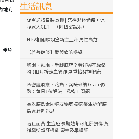
生活訊息
內地有
保單逆按自製長糧 | 充裕退休儲備 + 保
障家人GET！（附個案說明）
HPV相關頭頸癌新症上升 男性高危
「希望
【若善健談】愛與痛的邊緣
胸悶、頭脹、手腳麻痺？黃祥興不靠藥
物 1個月拆走血管炸彈 重拾醒神健康
私密處痕癢、灼痛、異味來襲 Grace教
路：每日1粒解決「私密」問題
長效胰島素助糖友穩定控糖 醫生拆解胰
島素針劑迷思
唔止面黃 生痘痘 長期攰都可能肝損傷 黃
祥興逆轉肝機能 慶幸及早護肝