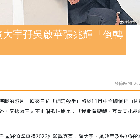
陶大宇孖吳啟華張兆輝「倒轉
發佈時間: 202
海報的照片，原來三位「師奶殺手」將於11月中合體假佛山開
外，又透露三人不止唱歌咁簡單︰「我哋有遊戲、互動同小品
千星輝頒獎典禮2022》頒獎嘉賓，陶大宇、吳啟華及張兆輝