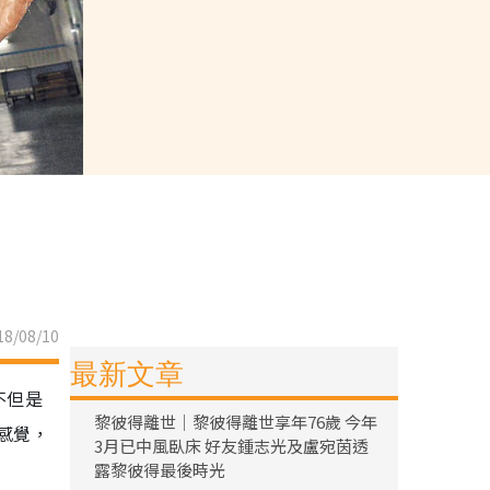
8/08/10
最新文章
不但是
黎彼得離世｜黎彼得離世享年76歲 今年
感覺，
3月已中風臥床 好友鍾志光及盧宛茵透
露黎彼得最後時光