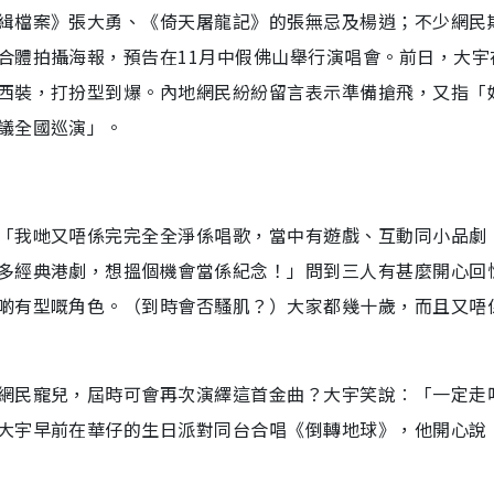
緝檔案》張大勇、《倚天屠龍記》的張無忌及楊逍；不少網民
合體拍攝海報，預告在11月中假佛山舉行演唱會。前日，大宇
西裝，打扮型到爆。內地網民紛紛留言表示準備搶飛，又指「
議全國巡演」。
「我哋又唔係完完全全淨係唱歌，當中有遊戲、互動同小品劇
多經典港劇，想搵個機會當係紀念！」問到三人有甚麼開心回
啲有型嘅角色。（到時會否騷肌？）大家都幾十歲，而且又唔
網民寵兒，屆時可會再次演繹這首金曲？大宇笑說︰「一定走
大宇早前在華仔的生日派對同台合唱《倒轉地球》，他開心說