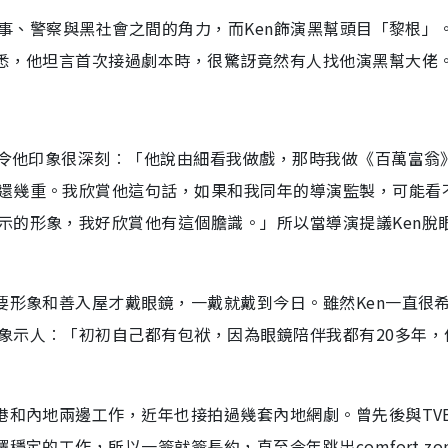
鄉事、警察與黑社會之間的角力，而Ken飾演黑幫頭目「黎根」
熟悉，他坦言首次接過劇本時，很驚訝竟然有人找他演黑幫大佬
話令他印象很深刻︰「他說由細看我做戲，那時我做《百萬富翁
還幾重。我欣賞他這句話，如果和我同年的導演監製，可能看
示的形象，我好欣賞他有這個膽識。」所以當導演提議Ken脫
要形象和善入屋才戴眼鏡，一戴就戴到今日。雖然Ken一直很
象示人︰「初初自己都有包袱，因為眼鏡陪伴我都有20多年，
港和內地兩邊工作，近年也接拍過幾套內地網劇。曾先後與TV
定的工作，所以一簽就簽長約，直至今年跳出comfort zo