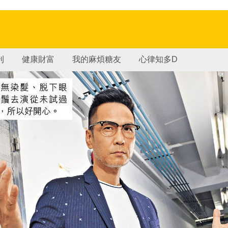
刊
健康財富
我的麻煩糖友
心律知多D