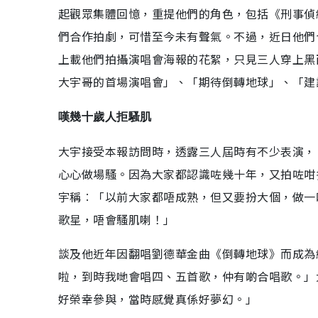
起觀眾集體回憶，重提他們的角色，包括《刑事偵
們合作拍劇，可惜至今未有聲氣。不過，近日他們
上載他們拍攝演唱會海報的花絮，只見三人穿上黑
大宇哥的首場演唱會」、「期待倒轉地球」、「建
嘆幾十歲人拒騷肌
大宇接受本報訪問時，透露三人屆時有不少表演，
心心做場騷。因為大家都認識咗幾十年，又拍咗咁
宇稱︰「以前大家都唔成熟，但又要扮大個，做一
歌星，唔會騷肌喇！」
談及他近年因翻唱劉德華金曲《倒轉地球》而成為
啦，到時我哋會唱四、五首歌，仲有啲合唱歌。」
好榮幸參與，當時感覺真係好夢幻。」