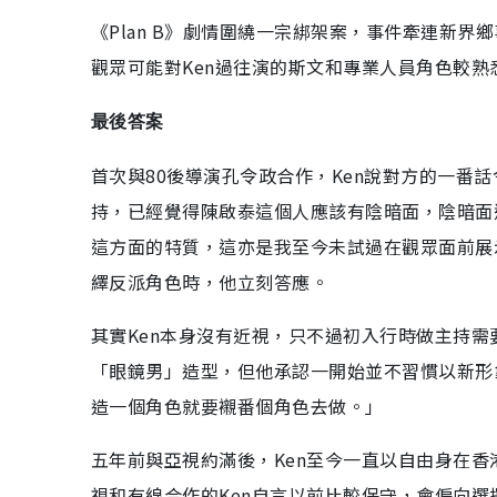
《Plan B》劇情圍繞一宗綁架案，事件牽連新界
觀眾可能對Ken過往演的斯文和專業人員角色較
最後答案
首次與80後導演孔令政合作，Ken說對方的一番
持，已經覺得陳啟泰這個人應該有陰暗面，陰暗面
這方面的特質，這亦是我至今未試過在觀眾面前展
繹反派角色時，他立刻答應。
其實Ken本身沒有近視，只不過初入行時做主持需
「眼鏡男」造型，但他承認一開始並不習慣以新形
造一個角色就要襯番個角色去做。」
五年前與亞視約滿後，Ken至今一直以自由身在香
視和有線合作的Ken自言以前比較保守，會偏向選擇穩