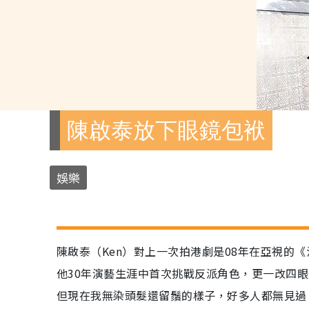
陳啟泰放下眼鏡包袱
娛樂
陳啟泰（Ken）對上一次拍港劇是08年在亞視的《法
他30年演藝生涯中首次挑戰反派角色，更一改四
但現在我無染頭髮還留鬚的樣子，好多人都無見過