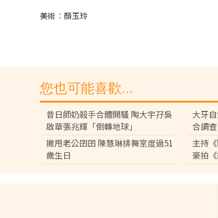
美術︰顏玉玲
您也可能喜歡...
昔日師奶殺手合體開騷 陶大宇孖吳
大牙自
啟華張兆輝「倒轉地球」
合調查
撇甩老公囝囝 陳慧琳排舞室度過51
主持《
歲生日
豪拍《