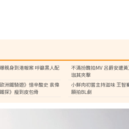
爆親身到港報案 呼籲黑人配
不滿扮醜拍MV 呂爵安遭
珈其夾擊
歐洲鐵騎遊》憶辛酸史 袁偉
小鮮肉初嘗主持滋味 王智
鐵探》瘦到皮包骨
願拍BL劇