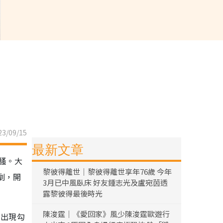
3/09/15
最新文章
騷。大
黎彼得離世｜黎彼得離世享年76歲 今年
劇，開
3月已中風臥床 好友鍾志光及盧宛茵透
露黎彼得最後時光
陳浚霆｜《愛回家》風少陳浚霆歐遊行
的出現勾