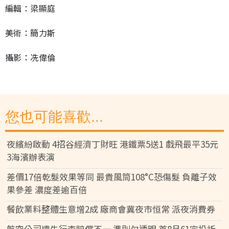
編輯：梁顯庭
美術：簡力斯
攝影：冼偉倫
您也可能喜歡...
夜繽紛啟動 4招谷經濟丁財旺 港鐵票5送1 戲飛最平35元
3海濱辦表演
差價17倍乾髮效果等同 最貴風筒108°C恐傷髮 負離子效
果參差 濃度差逾百倍
餐飲業料整體生意增2成 廠商會冀夜市恒常 派夜消費券
航空公司遺失行李賠償不一 準則欠透明 首8月61宗投訴