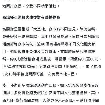
港兩岸夜景，享受不同精采活動。
商場播亞運舞火龍復辦夜遊博物館
坊間對是否重辦「大笪地」夜市有不同意見，陳茂波稱，
會舉辦多元娛樂體驗，其中旅發局會與不同持分者討論搞
活廟街等夜市氣氛；逾80個商場亦舉辦不同文化體育節
目，如播放杭州亞運及英超賽事，文體旅局局長楊潤雄
稱，約8成戲院推夜場或最後一場優惠，票價約35至60元，
IMAX場次亦僅80元；另港鐵推晚間「搭5送1」，市民累積
5次10時半後出閘即可獲一次免費本地車程。
疫下停辦的多項節慶活動亦回歸，如大坑舞火龍疫後首度
復辦；多間博物館及戲院亦安排不同文化藝術體驗，其中
西九M+舉行夜間展廳，大館亦在未來6個月呈獻各項晚間