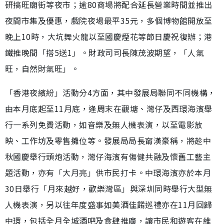
研搞旺廟街等夜市；逾80商場將配合延長營業時間並推出
夜間市集及優惠，戲院夜場最平35元，多個博物館開放至
晚上10時，大坑舞火龍以至國慶煙花等節日慶祝復辦；港
鐵推晚間「搭5送1」。財政司司長陳茂波期望，「人氣
旺，自然財氣旺」。
「香港夜繽紛」活動分4方面，其中發展局聯同不同機構，
由本月底起至11月底，逢周末在觀塘、灣仔及西環海濱舉
行一系列免費活動，如音樂及無人機表演，以至電影放
映、工作坊及零售攤位等。發展局局長甯漢豪稱，將趁中
秋國慶舉行頭炮活動，灣仔海濱有傷健共融及懷舊工藝主
題活動，亦有「大月亮」供市民打卡。中環海濱亦於本月
30日舉行「月來越好，歡樂灣區」與深圳同時舉行大型無
人機表演，另以往年度盛事如美酒佳餚巡禮亦在11月回歸
中環，包括全月全城酒吧及食肆推廣，讓市民和遊客在維