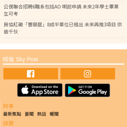
公僕聯合招聘6職系包括AO 明起申請 未來2年學士畢業
生可考
房協紅磡「豐頤居」8成半單位已租出 未來再推3項目 供
逾千伙
晴報 Sky Post
時事
最新焦點
要聞
熱話
暖聞
娛樂