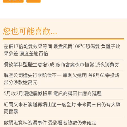
您也可能喜歡...
差價17倍乾髮效果等同 最貴風筒108°C恐傷髮 負離子效
果參差 濃度差逾百倍
餐飲業料整體生意增2成 廠商會冀夜市恒常 派夜消費券
航空公司遺失行李賠償不一 準則欠透明 首8月61宗投訴
部分涉款逾萬元
5月收2月漫遊震撼帳單 電訊商稱因供應商延遲
紅雨又來石澳道再塌山泥一度全封 未來兩三日仍有大驟
雨雷暴
數碼港資料洩漏事件 受影響者總數仍未確定