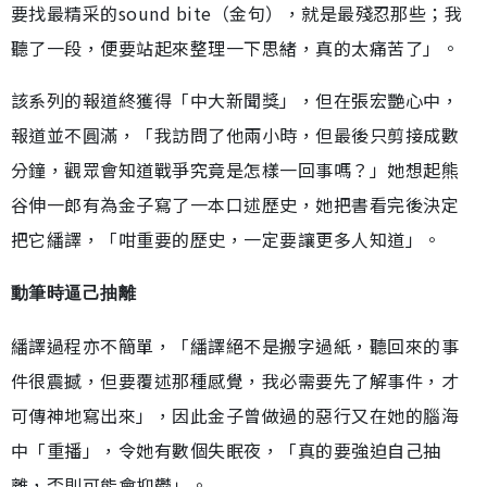
要找最精采的sound bite（金句），就是最殘忍那些；我
聽了一段，便要站起來整理一下思緒，真的太痛苦了」。
該系列的報道終獲得「中大新聞獎」，但在張宏艷心中，
報道並不圓滿，「我訪問了他兩小時，但最後只剪接成數
分鐘，觀眾會知道戰爭究竟是怎樣一回事嗎？」她想起熊
谷伸一郎有為金子寫了一本口述歷史，她把書看完後決定
把它繙譯，「咁重要的歷史，一定要讓更多人知道」。
動筆時逼己抽離
繙譯過程亦不簡單，「繙譯絕不是搬字過紙，聽回來的事
件很震撼，但要覆述那種感覺，我必需要先了解事件，才
可傳神地寫出來」，因此金子曾做過的惡行又在她的腦海
中「重播」，令她有數個失眠夜，「真的要強迫自己抽
離，否則可能會抑鬱」。