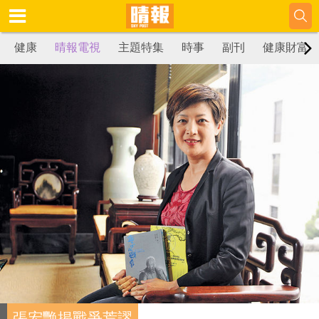
健康
晴報電視
主題特集
時事
副刊
健康財富
張宏艷揭戰爭荒謬