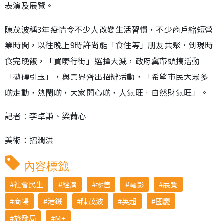
表演及展覽。
陳茂波稱3年疫情令不少人改變生活習慣，不少商戶縮短營
業時間，以往晚上9時許尚能「食住等」朋友共聚，到現時
食完晚飯，「買嘢行街」選擇大減，政府冀帶頭搞活動
「拋磚引玉」，與業界齊出招辦活動，「希望市民大眾多
啲走動，熱鬧啲，大家開心啲，人氣旺，自然財氣旺」。
記者︰李卓謙、梁薾心
美術：招潤洪
內容標籤
社會民生
經濟
零售
電影
展覽
商場
港鐵
陳茂波
英超
國慶
旅發局
M+