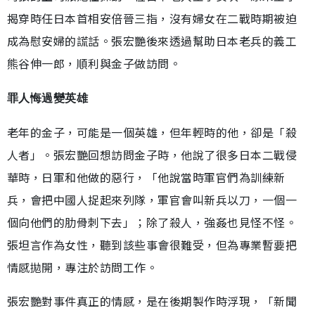
揭穿時任日本首相安倍晉三指，沒有婦女在二戰時期被迫
成為慰安婦的謊話。張宏艷後來透過幫助日本老兵的義工
熊谷伸一郎，順利與金子做訪問。
罪人悔過變英雄
老年的金子，可能是一個英雄，但年輕時的他，卻是「殺
人者」。張宏艷回想訪問金子時，他說了很多日本二戰侵
華時，日軍和他做的惡行，「他說當時軍官們為訓練新
兵，會把中國人捉起來列隊，軍官會叫新兵以刀，一個一
個向他們的肋骨刺下去」；除了殺人，強姦也見怪不怪。
張坦言作為女性，聽到該些事會很難受，但為專業暫要把
情感拋開，專注於訪問工作。
張宏艷對事件真正的情感，是在後期製作時浮現，「新聞