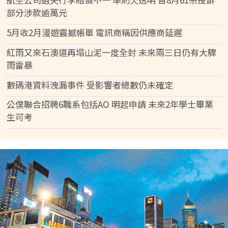
部分涉款逾萬元
5月收2月漫遊震撼帳單 電訊商稱因供應商延遲
紅雨又來石澳道再塌山泥一度全封 未來兩三日仍有大驟
雨雷暴
數碼港資料洩漏事件 受影響者總數仍未確定
公僕聯合招聘6職系包括AO 明起申請 未來2年學士畢業
生可考