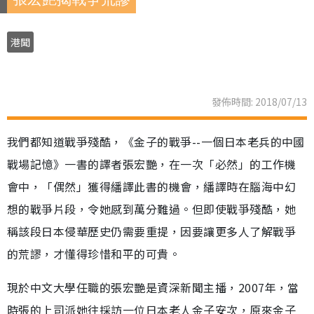
港聞
發佈時間: 2018/07/13
我們都知道戰爭殘酷，《金子的戰爭--一個日本老兵的中國
戰場記憶》一書的譯者張宏艷，在一次「必然」的工作機
會中，「偶然」獲得繙譯此書的機會，繙譯時在腦海中幻
想的戰爭片段，令她感到萬分難過。但即使戰爭殘酷，她
稱該段日本侵華歷史仍需要重提，因要讓更多人了解戰爭
的荒謬，才懂得珍惜和平的可貴。
現於中文大學任職的張宏艷是資深新聞主播，2007年，當
時張的上司派她往採訪一位日本老人金子安次，原來金子