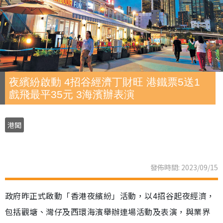
夜繽紛啟動 4招谷經濟丁財旺 港鐵票5送1
戲飛最平35元 3海濱辦表演
港聞
發佈時間: 2023/09/15
政府昨正式啟動「香港夜繽紛」活動，以4招谷起夜經濟，
包括觀塘、灣仔及西環海濱舉辦連場活動及表演，與業界