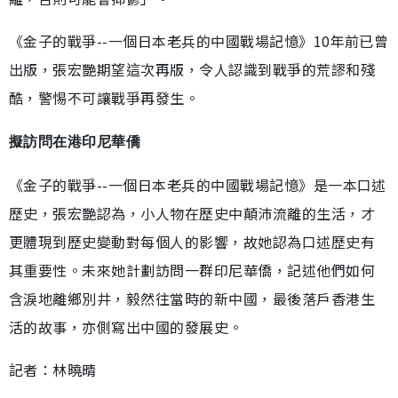
《金子的戰爭--一個日本老兵的中國戰場記憶》10年前已曾
出版，張宏艷期望這次再版，令人認識到戰爭的荒謬和殘
酷，警惕不可讓戰爭再發生。
擬訪問在港印尼華僑
《金子的戰爭--一個日本老兵的中國戰場記憶》是一本口述
歷史，張宏艷認為，小人物在歷史中顛沛流離的生活，才
更體現到歷史變動對每個人的影響，故她認為口述歷史有
其重要性。未來她計劃訪問一群印尼華僑，記述他們如何
含淚地離鄉別井，毅然往當時的新中國，最後落戶香港生
活的故事，亦側寫出中國的發展史。
記者：林曉晴