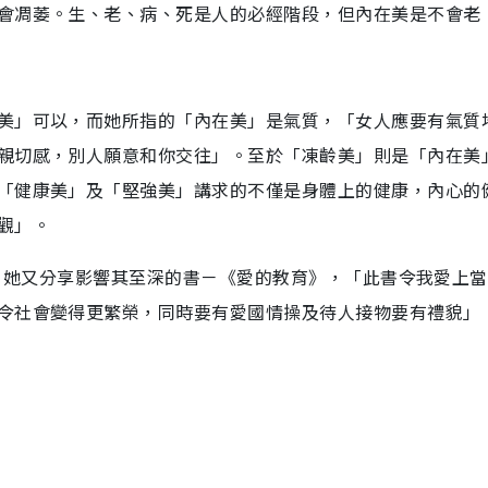
會凋萎。生、老、病、死是人的必經階段，但內在美是不會老
美」可以，而她所指的「內在美」是氣質，「女人應要有氣質
親切感，別人願意和你交往」。至於「凍齡美」則是「內在美
「健康美」及「堅強美」講求的不僅是身體上的健康，內心的
觀」。
生活，她又分享影響其至深的書－《愛的教育》，「此書令我愛上
令社會變得更繁榮，同時要有愛國情操及待人接物要有禮貌」