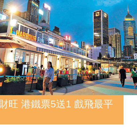
財旺 港鐵票5送1 戲飛最平