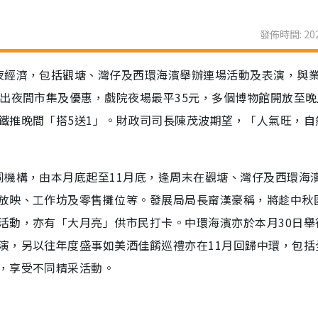
發佈時間: 202
夜經濟，包括觀塘、灣仔及西環海濱舉辦連場活動及表演，與
出夜間市集及優惠，戲院夜場最平35元，多個博物館開放至晚
鐵推晚間「搭5送1」。財政司司長陳茂波期望，「人氣旺，自
同機構，由本月底起至11月底，逢周末在觀塘、灣仔及西環海
放映、工作坊及零售攤位等。發展局局長甯漢豪稱，將趁中秋
活動，亦有「大月亮」供市民打卡。中環海濱亦於本月30日舉
演，另以往年度盛事如美酒佳餚巡禮亦在11月回歸中環，包括
，享受不同精采活動。