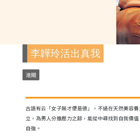
李韡玲活出真我
港聞
古語有云「女子無才便是德」，不過在天然美容養
立，為男人分擔壓力之餘，能從中尋找到自我價值
自強。