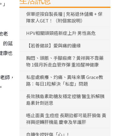
生活訊息
。」
保單逆按自製長糧 | 充裕退休儲備 + 保
障家人GET！（附個案說明）
地老
HPV相關頭頸癌新症上升 男性高危
」的延
【若善健談】愛與痛的邊緣
健康也
胸悶、頭脹、手腳麻痺？黃祥興不靠藥
物 1個月拆走血管炸彈 重拾醒神健康
當老師，
私密處痕癢、灼痛、異味來襲 Grace教
路：每日1粒解決「私密」問題
。
長效胰島素助糖友穩定控糖 醫生拆解胰
島素針劑迷思
唔止面黃 生痘痘 長期攰都可能肝損傷 黃
祥興逆轉肝機能 慶幸及早護肝
血糖失控好傷「心」!