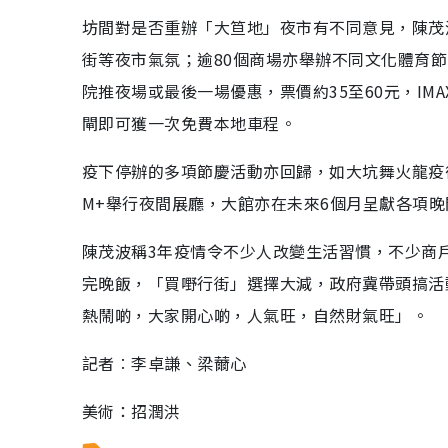
坊間對是否重辦「大笪地」夜市有不同意見，陳茂
街等夜市氣氛；逾80個商場亦舉辦不同文化體育
院推夜場或最後一場優惠，票價約35至60元，IM
閘即可獲一次免費本地車程。
疫下停辦的多項節慶活動亦回歸，如大坑舞火龍疫
M+舉行夜間展廳，大館亦在未來6個月呈獻各項
陳茂波稱3年疫情令不少人改變生活習慣，不少商
完晚飯，「買嘢行街」選擇大減，政府冀帶頭搞活
熱鬧啲，大家開心啲，人氣旺，自然財氣旺」。
記者︰李卓謙、梁薾心
美術：招潤洪