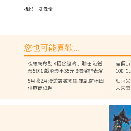
攝影：冼偉倫
您也可能喜歡...
夜繽紛啟動 4招谷經濟丁財旺 港鐵
差價1
票5送1 戲飛最平35元 3海濱辦表演
108
差逾百
5月收2月漫遊震撼帳單 電訊商稱因
紅雨又
供應商延遲
未來兩