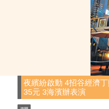
夜繽紛啟動 4招谷經濟丁
35元 3海濱辦表演
港聞