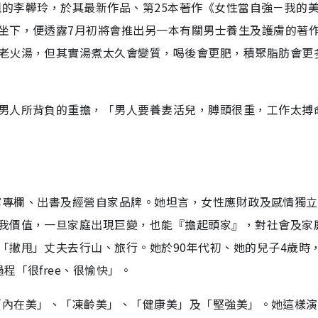
ng姐的李韡玲，於其最新作品、第25本著作《女性當自強－我的
坐下，便透露7月初將會推出另一本有關男士養生及護膚的著
老火湯，但其實湯煮太久會變質，喝後會更肥，積聚脂肪會更
男人所背負的重擔，「男人要養妻活兒，膊頭很重，工作太搏
多職寫專欄、出書及經營自家品牌。她坦言，女性應財政及感情獨
我價值，一旦家庭出現巨變，也能『擔起頭家』，對社會及家
「撇甩」丈夫去行山、旅行。她於90年代初、她的兒子4歲時
程「很free、很愉快」。
類為「內在美」、「凍齡美」、「健康美」及「堅強美」。她這樣