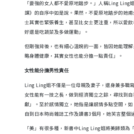
「要強的女人都不愛原地踏步。」人稱Ling Li
課》的自序中如是說。果然，不愛原地踏步的她甫
士其實也緊張養生，甚至比女士更注重，所以愛飲
好還是吃蔬菜及多做運動」。
但剛強背後，也有細心溫婉的一面，皆因她能理解
略身體健康，其實女性也能分擔一點責任」。
女性能分擔男性責任
Ling Ling姐不僅是一位母親及妻子，還身兼
女性能有一技之長，做到經濟獨立之餘，尋找到自
獻」。至於感情獨立，她指是讓感情多點空間，如
自到日本時尚雜誌工作及讀書3個月，她笑言整個過
「美」有很多種，新書中Ling Ling姐將美歸