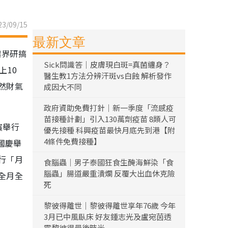
3/09/15
最新文章
業界研搞
Sick問識答｜皮膚現白斑=真菌纏身？
上10
醫生教1方法分辨汗斑vs白蝕 解析發作
然財氣
成因大不同
政府資助免費打針｜新一季度「流感疫
苗接種計劃」引入130萬劑疫苗 8類人可
濱舉行
優先接種 科興疫苗最快月底先到港【附
4條件免費接種】
國慶舉
行「月
食腦蟲｜男子泰國狂食生醃海鮮染「食
腦蟲」腸道嚴重潰爛 反覆大出血休克險
全月全
死
黎彼得離世｜黎彼得離世享年76歲 今年
3月已中風臥床 好友鍾志光及盧宛茵透
露黎彼得最後時光