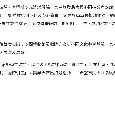
波稱，會舉辦多元娛樂體驗，其中旅發局會與不同持分者討論
節目，如播放杭州亞運及英超賽事，文體旅局局長楊潤雄稱，約
AX場次亦僅80元；另港鐵推晚間「搭5送1」，市民累積5次10
後首度復辦；多間博物館及戲院亦安排不同文化藝術體驗，其
晚間表演及展覽。
戶縮短營業時間，以往晚上9時許尚能「食住等」朋友共聚，到
動「拋磚引玉」，與業界齊出招辦活動，「希望市民大眾多啲