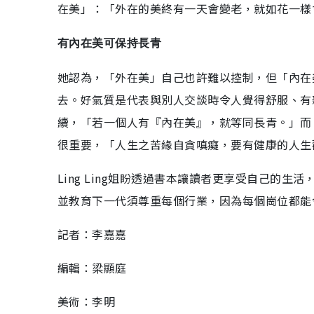
在美」：「外在的美終有一天會變老，就如花一樣
有內在美可保持長青
她認為，「外在美」自己也許難以控制，但「內在
去。好氣質是代表與別人交談時令人覺得舒服、有
續，「若一個人有『內在美』，就等同長青。」而
很重要，「人生之苦緣自貪嗔癡，要有健康的人生
Ling Ling姐盼透過書本讓讀者更享受自己的
並教育下一代須尊重每個行業，因為每個崗位都能
記者：李嘉嘉
編輯：梁顯庭
美術：李明