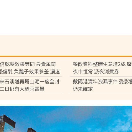
7倍乾髮效果等同 最貴風筒
餐飲業料整體生意增2成 
°C恐傷髮 負離子效果參差 濃度
夜市恒常 派夜消費券
倍
來石澳道再塌山泥一度全封
數碼港資料洩漏事件 受影
三日仍有大驟雨雷暴
仍未確定