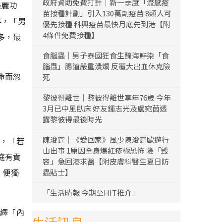
政府資助免費打針｜新一季度「流感疫
美麗功
苗接種計劃」引入130萬劑疫苗 8類人可
作，「男
優先接種 科興疫苗最快月底先到港【附
4條件免費接種】
多，最
食腦蟲｜男子泰國狂食生醃海鮮染「食
腦蟲」腸道嚴重潰爛 反覆大出血休克險
命而忽
死
黎彼得離世｜黎彼得離世享年76歲 今年
3月已中風臥床 好友鍾志光及盧宛茵透
露黎彼得最後時光
陳浚霆｜《愛回家》風少陳浚霆歐遊行
立，「若
山出事 1原因全身爆紅疹極恐怖 險「毀
庭有貢
容」急回港求醫【附皮膚科醫生夏日防
，便獨
蟲貼士】
「生活晴報 今期至HIT推介」
演繹「內