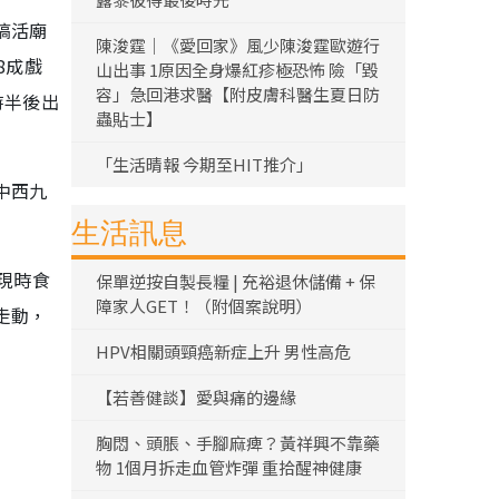
搞活廟
陳浚霆｜《愛回家》風少陳浚霆歐遊行
8成戲
山出事 1原因全身爆紅疹極恐怖 險「毀
容」急回港求醫【附皮膚科醫生夏日防
時半後出
蟲貼士】
「生活晴報 今期至HIT推介」
中西九
生活訊息
現時食
保單逆按自製長糧 | 充裕退休儲備 + 保
障家人GET！（附個案說明）
走動，
HPV相關頭頸癌新症上升 男性高危
【若善健談】愛與痛的邊緣
胸悶、頭脹、手腳麻痺？黃祥興不靠藥
物 1個月拆走血管炸彈 重拾醒神健康