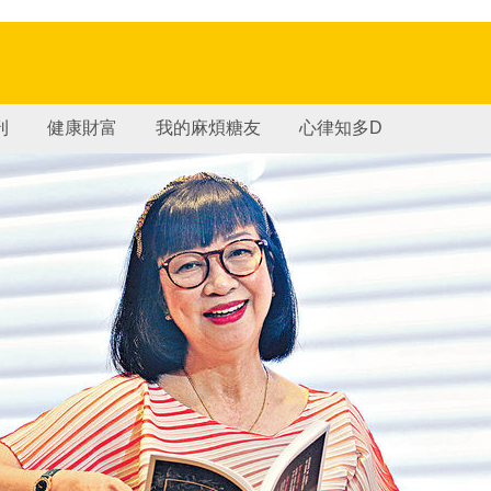
刊
健康財富
我的麻煩糖友
心律知多D