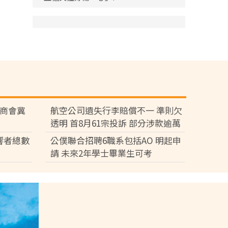
廠商會冀
航空公司遺失行李賠償不一 準則欠
透明 首8月61宗投訴 部分涉款逾萬
元
響者總數
公僕聯合招聘6職系包括AO 明起申
請 未來2年學士畢業生可考