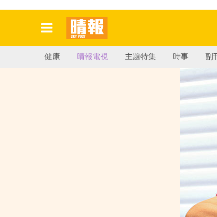
健康
晴報電視
主題特集
時事
副