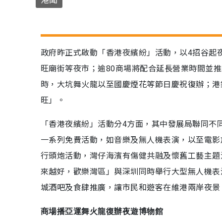
政府昨正式啟動「香港夜繽紛」活動，以4招谷起
旺廟街等夜市；逾80商場將配合延長營業時間並推
時，大坑舞火龍以至國慶煙花等節日慶祝復辦；港
旺」。
「香港夜繽紛」活動分4方面，其中發展局聯同不
一系列免費活動，如音樂及無人機表演，以至電影
行頭炮活動，灣仔海濱有傷健共融及懷舊工藝主題
來越好，歡樂灣區」與深圳同時舉行大型無人機表
城酒吧及食肆推廣，讓市民和遊客在維港兩岸夜景
商場播亞運舞火龍復辦夜遊博物館