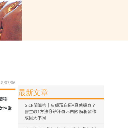
8/07/06
最新文章
情獨
Sick問識答｜皮膚現白斑=真菌纏身？
女性當
醫生教1方法分辨汗斑vs白蝕 解析發作
成因大不同