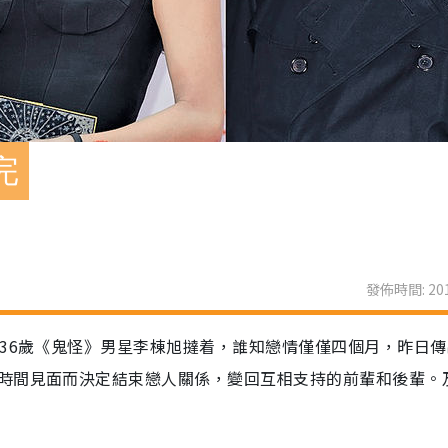
完
發佈時間: 201
與36歲《鬼怪》男星李棟旭撻着，誰知戀情僅僅四個月，昨日
時間見面而決定結束戀人關係，變回互相支持的前輩和後輩。