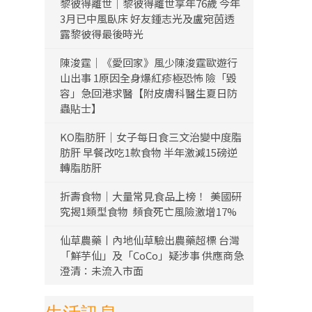
黎彼得離世｜黎彼得離世享年76歲 今年
3月已中風臥床 好友鍾志光及盧宛茵透
露黎彼得最後時光
陳浚霆｜《愛回家》風少陳浚霆歐遊行
山出事 1原因全身爆紅疹極恐怖 險「毀
容」急回港求醫【附皮膚科醫生夏日防
蟲貼士】
KO脂肪肝｜女子每日食三文治變中度脂
肪肝 早餐改吃1款食物 半年激減15磅逆
轉脂肪肝
折壽食物｜大量常見食品上榜！ 美國研
究揭1類型食物 頻食死亡風險激增17%
仙草農藥丨內地仙草驗出農藥超標 台灣
「鮮芋仙」及「CoCo」疑涉事 供應商急
澄清：未流入市面