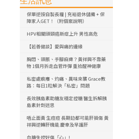
生活訊息
保單逆按自製長糧 | 充裕退休儲備 + 保
障家人GET！（附個案說明）
HPV相關頭頸癌新症上升 男性高危
【若善健談】愛與痛的邊緣
胸悶、頭脹、手腳麻痺？黃祥興不靠藥
物 1個月拆走血管炸彈 重拾醒神健康
私密處痕癢、灼痛、異味來襲 Grace教
路：每日1粒解決「私密」問題
長效胰島素助糖友穩定控糖 醫生拆解胰
島素針劑迷思
唔止面黃 生痘痘 長期攰都可能肝損傷 黃
祥興逆轉肝機能 慶幸及早護肝
血糖失控好傷「心」!