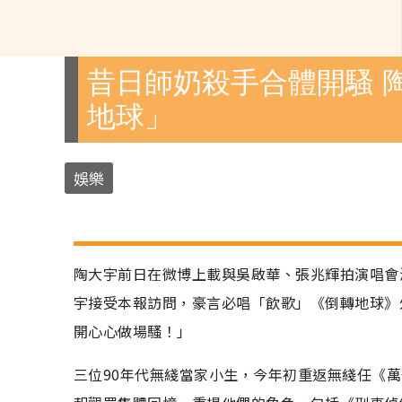
昔日師奶殺手合體開騷 
地球」
娛樂
陶大宇前日在微博上載與吳啟華、張兆輝拍演唱會
宇接受本報訪問，豪言必唱「飲歌」《倒轉地球》
開心心做場騷！」
三位90年代無綫當家小生，今年初重返無綫任《萬