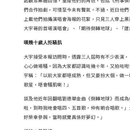
起觀眾集體回憶，重提他們的角色，包括《刑事偵
們合作拍劇，可惜至今未有聲氣。不過，近日他們
上載他們拍攝演唱會海報的花絮，只見三人穿上黑
大宇哥的首場演唱會」、「期待倒轉地球」、「建
嘆幾十歲人拒騷肌
大宇接受本報訪問時，透露三人屆時有不少表演，
心心做場騷。因為大家都認識咗幾十年，又拍咗咁
宇稱︰「以前大家都唔成熟，但又要扮大個，做一
歌星，唔會騷肌喇！」
談及他近年因翻唱劉德華金曲《倒轉地球》而成為
啦，到時我哋會唱四、五首歌，仲有啲合唱歌。」
好榮幸參與，當時感覺真係好夢幻。」