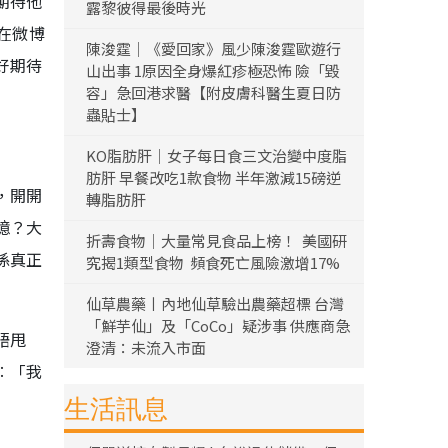
期待他
露黎彼得最後時光
在微博
陳浚霆｜《愛回家》風少陳浚霆歐遊行
好期待
山出事 1原因全身爆紅疹極恐怖 險「毀
容」急回港求醫【附皮膚科醫生夏日防
蟲貼士】
KO脂肪肝｜女子每日食三文治變中度脂
肪肝 早餐改吃1款食物 半年激減15磅逆
，開開
轉脂肪肝
憶？大
折壽食物｜大量常見食品上榜！ 美國研
係真正
究揭1類型食物 頻食死亡風險激增17%
仙草農藥丨內地仙草驗出農藥超標 台灣
「鮮芋仙」及「CoCo」疑涉事 供應商急
唔甩
澄清：未流入市面
︰「我
生活訊息