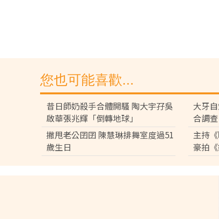
您也可能喜歡...
昔日師奶殺手合體開騷 陶大宇孖吳
大牙自
啟華張兆輝「倒轉地球」
合調查
撇甩老公囝囝 陳慧琳排舞室度過51
主持《
歲生日
豪拍《