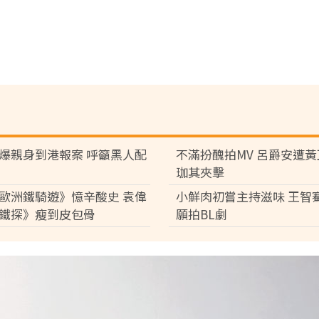
爆親身到港報案 呼籲黑人配
不滿扮醜拍MV 呂爵安遭
珈其夾擊
歐洲鐵騎遊》憶辛酸史 袁偉
小鮮肉初嘗主持滋味 王智
鐵探》瘦到皮包骨
願拍BL劇