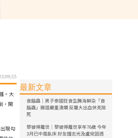
3/09/15
最新文章
騷。大
食腦蟲｜男子泰國狂食生醃海鮮染「食
劇，開
腦蟲」腸道嚴重潰爛 反覆大出血休克險
死
黎彼得離世｜黎彼得離世享年76歲 今年
的出現勾
3月已中風臥床 好友鍾志光及盧宛茵透