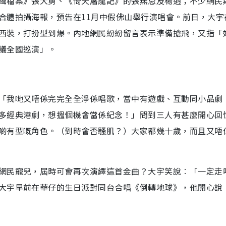
緝檔案》張大勇、《倚天屠龍記》的張無忌及楊逍；不少網民
合體拍攝海報，預告在11月中假佛山舉行演唱會。前日，大宇
西裝，打扮型到爆。內地網民紛紛留言表示準備搶飛，又指「
議全國巡演」。
「我哋又唔係完完全全淨係唱歌，當中有遊戲、互動同小品劇
多經典港劇，想搵個機會當係紀念！」問到三人有甚麼開心回
啲有型嘅角色。（到時會否騷肌？）大家都幾十歲，而且又唔
網民寵兒，屆時可會再次演繹這首金曲？大宇笑說︰「一定走
大宇早前在華仔的生日派對同台合唱《倒轉地球》，他開心說