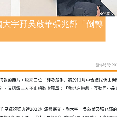
陶大宇孖吳啟華張兆輝「倒轉
發佈時間: 202
海報的照片，原來三位「師奶殺手」將於11月中合體假佛山開
外，又透露三人不止唱歌咁簡單︰「我哋有遊戲、互動同小品
千星輝頒獎典禮2022》頒獎嘉賓，陶大宇、吳啟華及張兆輝