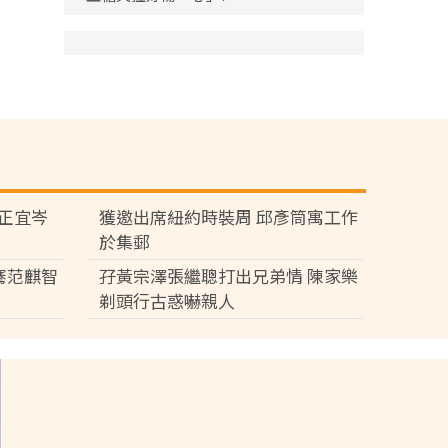
黃正宜岑
獲邀出席紐約時裝周 邱彥筒寓工作
於集郵
騫范麒智
孖黃宗澤張繼聰打出兄弟情 陳家樂
剃頭行古惑嚇親人