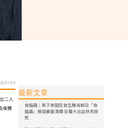
8/07/03
最新文章
傳出二人
食腦蟲｜男子泰國狂食生醃海鮮染「食
及後雙
腦蟲」腸道嚴重潰爛 反覆大出血休克險
死