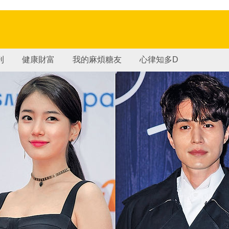
刊
健康財富
我的麻煩糖友
心律知多D