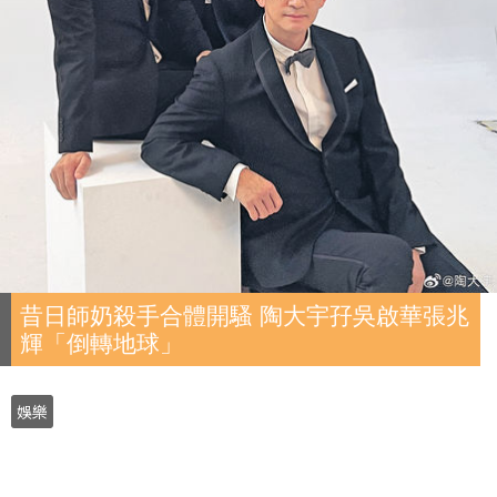
昔日師奶殺手合體開騷 陶大宇孖吳啟華張兆
輝「倒轉地球」
娛樂