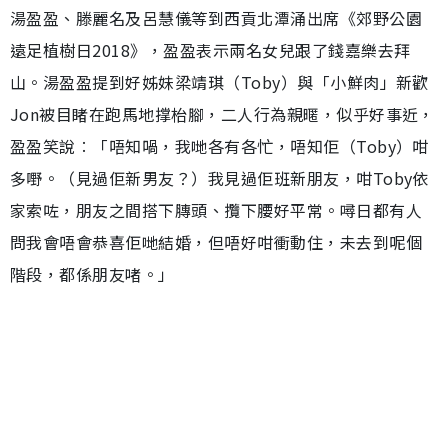
湯盈盈、滕麗名及呂慧儀等到西貢北潭涌出席《郊野公園
遠足植樹日2018》，盈盈表示兩名女兒跟了錢嘉樂去拜
山。湯盈盈提到好姊妹梁靖琪（Toby）與「小鮮肉」新歡
Jon被目睹在跑馬地撑枱腳，二人行為親暱，似乎好事近，
盈盈笑說︰「唔知喎，我哋各有各忙，唔知佢（Toby）咁
多嘢。（見過佢新男友？）我見過佢班新朋友，咁Toby依
家索咗，朋友之間搭下膞頭、攬下腰好平常。噚日都有人
問我會唔會恭喜佢哋結婚，但唔好咁衝動住，未去到呢個
階段，都係朋友啫。」