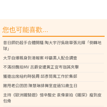
您也可能喜歡...
昔日師奶殺手合體開騷 陶大宇孖吳啟華張兆輝「倒轉地
球」
大牙自爆親身到港報案 呼籲黑人配合調查
不滿扮醜拍MV 呂爵安遭黃正宜岑珈其夾擊
獲邀出席紐約時裝周 邱彥筒寓工作於集郵
撇甩老公囝囝 陳慧琳排舞室度過51歲生日
主持《歐洲鐵騎遊》憶辛酸史 袁偉豪拍《鐵探》瘦到皮
包骨