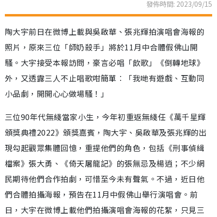
發佈時間: 2023/09/15
陶大宇前日在微博上載與吳啟華、張兆輝拍演唱會海報的
照片，原來三位「師奶殺手」將於11月中合體假佛山開
騷。大宇接受本報訪問，豪言必唱「飲歌」《倒轉地球》
外，又透露三人不止唱歌咁簡單︰「我哋有遊戲、互動同
小品劇，開開心心做場騷！」
三位90年代無綫當家小生，今年初重返無綫任《萬千星輝
頒獎典禮2022》頒獎嘉賓，陶大宇、吳啟華及張兆輝的出
現勾起觀眾集體回憶，重提他們的角色，包括《刑事偵緝
檔案》張大勇、《倚天屠龍記》的張無忌及楊逍；不少網
民期待他們合作拍劇，可惜至今未有聲氣。不過，近日他
們合體拍攝海報，預告在11月中假佛山舉行演唱會。前
日，大宇在微博上載他們拍攝演唱會海報的花絮，只見三