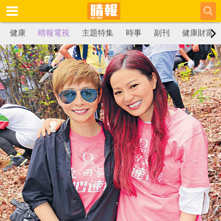
健康
晴報電視
主題特集
時事
副刊
健康財富