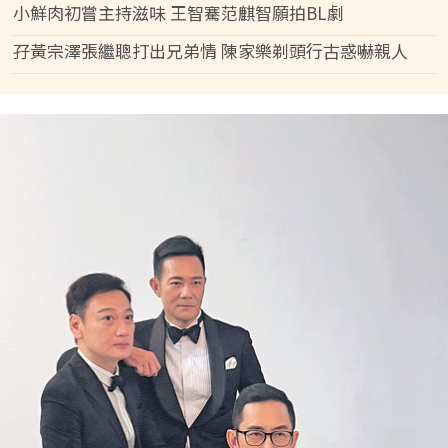
小鮮肉初嘗主持滋味 王智騫范麒智願拍BL劇
孖黃宗澤張繼聰打出兄弟情 陳家樂剃頭行古惑嚇親人