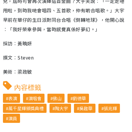
兒，屆時可會再次演繹這首金曲？大宇笑說︰「一定走唔
甩啦，到時我哋會唱四、五首歌，仲有啲合唱歌。」大宇
早前在華仔的生日派對同台合唱《倒轉地球》，他開心說
︰「我好榮幸參與，當時感覺真係好夢幻。」
採訪︰黃曉妍
撰文︰Steven
美術︰梁政敏
內容標籤
表演
演唱會
佛山
劉德華
萬千星輝頒獎典禮
陶大宇
吳啟華
張兆輝
演員