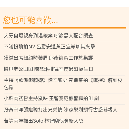
您也可能喜歡...
大牙自爆親身到港報案 呼籲黑人配合調查
不滿扮醜拍MV 呂爵安遭黃正宜岑珈其夾擊
獲邀出席紐約時裝周 邱彥筒寓工作於集郵
撇甩老公囝囝 陳慧琳排舞室度過51歲生日
主持《歐洲鐵騎遊》憶辛酸史 袁偉豪拍《鐵探》瘦到皮
包骨
小鮮肉初嘗主持滋味 王智騫范麒智願拍BL劇
孖黃宗澤張繼聰打出兄弟情 陳家樂剃頭行古惑嚇親人
苦等兩年推出Solo 林智樂恨奪新人獎