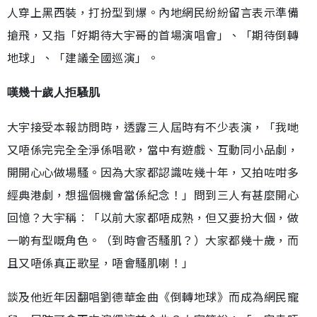
人穿上黑西裝，打扮型到爆。內地網民紛紛留言表示準備
搶飛，又指「好期待大宇哥的首場演唱會」、「期待倒轉
地球」、「建議全國巡演」。
嘆幾十歲人拒騷肌
大宇接受本報訪問時，透露三人屆時有不少表演，「我哋
又唔係完完全全淨係唱歌，當中有遊戲、互動同小品劇，
開開心心做場騷。因為大家都認識咗幾十年，又拍咗咁多
經典港劇，想搵個機會當係紀念！」問到三人有甚麼開心
回憶？大宇稱︰「以前大家都唔成熟，但又要扮大個，做
一啲有型嘅角色。（到時會否騷肌？）大家都幾十歲，而
且又唔係真正歌星，唔會騷肌喇！」
談及他近年因翻唱劉德華金曲《倒轉地球》而成為網民寵