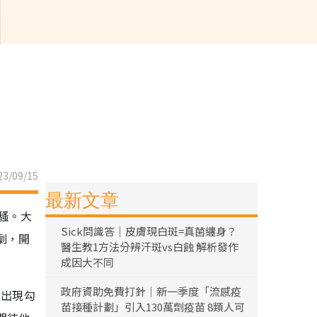
3/09/15
最新文章
騷。大
Sick問識答｜皮膚現白斑=真菌纏身？
劇，開
醫生教1方法分辨汗斑vs白蝕 解析發作
成因大不同
政府資助免費打針｜新一季度「流感疫
的出現勾
苗接種計劃」引入130萬劑疫苗 8類人可