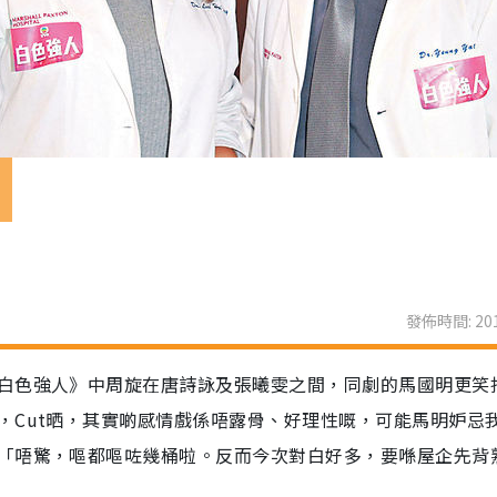
戲
發佈時間: 201
白色強人》中周旋在唐詩詠及張曦雯之間，同劇的馬國明更笑
，Cut晒，其實啲感情戲係唔露骨、好理性嘅，可能馬明妒忌
「唔驚，嘔都嘔咗幾桶啦。反而今次對白好多，要喺屋企先背