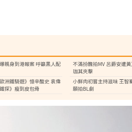
爆親身到港報案 呼籲黑人配
不滿扮醜拍MV 呂爵安遭
珈其夾擊
歐洲鐵騎遊》憶辛酸史 袁偉
小鮮肉初嘗主持滋味 王智
鐵探》瘦到皮包骨
願拍BL劇