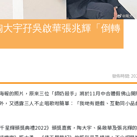
陶大宇孖吳啟華張兆輝「倒轉
發佈時間: 202
海報的照片，原來三位「師奶殺手」將於11月中合體假佛山開
外，又透露三人不止唱歌咁簡單︰「我哋有遊戲、互動同小品
千星輝頒獎典禮2022》頒獎嘉賓，陶大宇、吳啟華及張兆輝