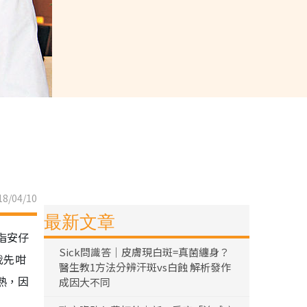
8/04/10
最新文章
指安仔
Sick問識答｜皮膚現白斑=真菌纏身？
我先咁
醫生教1方法分辨汗斑vs白蝕 解析發作
熟，因
成因大不同