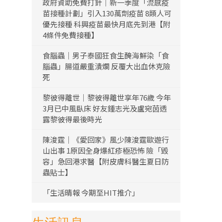
政府資助免費打針｜新一季度「流感疫
苗接種計劃」引入130萬劑疫苗 8類人可
優先接種 科興疫苗最快月底先到港【附
4條件免費接種】
食腦蟲｜男子泰國狂食生醃海鮮染「食
腦蟲」腸道嚴重潰爛 反覆大出血休克險
死
黎彼得離世｜黎彼得離世享年76歲 今年
3月已中風臥床 好友鍾志光及盧宛茵透
露黎彼得最後時光
陳浚霆｜《愛回家》風少陳浚霆歐遊行
山出事 1原因全身爆紅疹極恐怖 險「毀
容」急回港求醫【附皮膚科醫生夏日防
蟲貼士】
「生活晴報 今期至HIT推介」