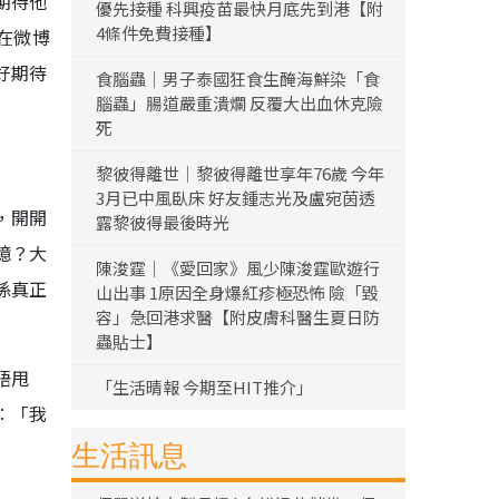
期待他
優先接種 科興疫苗最快月底先到港【附
4條件免費接種】
在微博
好期待
食腦蟲｜男子泰國狂食生醃海鮮染「食
腦蟲」腸道嚴重潰爛 反覆大出血休克險
死
黎彼得離世｜黎彼得離世享年76歲 今年
3月已中風臥床 好友鍾志光及盧宛茵透
，開開
露黎彼得最後時光
憶？大
陳浚霆｜《愛回家》風少陳浚霆歐遊行
係真正
山出事 1原因全身爆紅疹極恐怖 險「毀
容」急回港求醫【附皮膚科醫生夏日防
蟲貼士】
唔甩
「生活晴報 今期至HIT推介」
︰「我
生活訊息