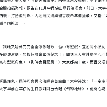
緝檔案》張大勇、《倚天屠龍記》的張無忌及楊逍；不少網民
合體拍攝海報，預告在11月中假佛山舉行演唱會。前日，大宇
西裝，打扮型到爆。內地網民紛紛留言表示準備搶飛，又指「
議全國巡演」。
「我哋又唔係完完全全淨係唱歌，當中有遊戲、互動同小品劇
多經典港劇，想搵個機會當係紀念！」問到三人有甚麼開心回
啲有型嘅角色。（到時會否騷肌？）大家都幾十歲，而且又唔
網民寵兒，屆時可會再次演繹這首金曲？大宇笑說︰「一定走
大宇早前在華仔的生日派對同台合唱《倒轉地球》，他開心說