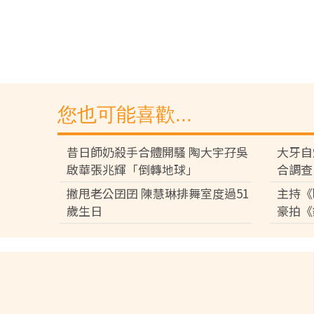
您也可能喜歡...
昔日師奶殺手合體開騷 陶大宇孖吳
大牙自
啟華張兆輝「倒轉地球」
合調查
撇甩老公囝囝 陳慧琳排舞室度過51
主持《
歲生日
豪拍《