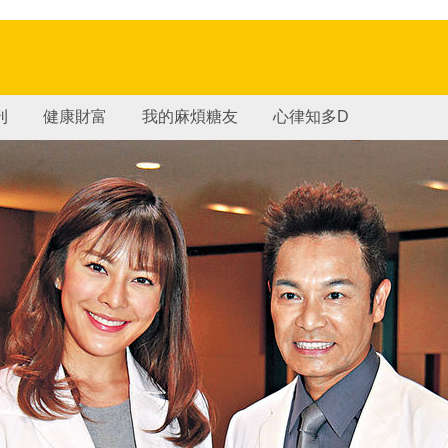
刊
健康財富
我的麻煩糖友
心律知多D