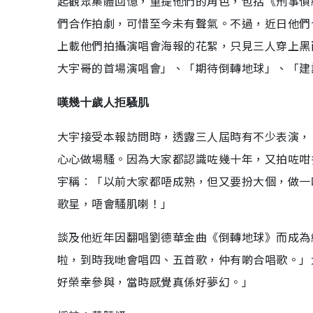
起觀眾集體回憶，重提他們的角色，包括《刑事偵
們合作拍劇，可惜至今未有聲氣。不過，近日他們
上載他們拍攝演唱會海報的花絮，只見三人穿上黑
大宇哥的首場演唱會」、「期待倒轉地球」、「建
嘆幾十歲人拒騷肌
大宇接受本報訪問時，透露三人屆時有不少表演，
心心做場騷。因為大家都認識咗幾十年，又拍咗咁
宇稱︰「以前大家都唔成熟，但又要扮大個，做一
歌星，唔會騷肌喇！」
談及他近年因翻唱劉德華金曲《倒轉地球》而成為
啦，到時我哋會唱四、五首歌，仲有啲合唱歌。」
好榮幸參與，當時感覺真係好夢幻。」