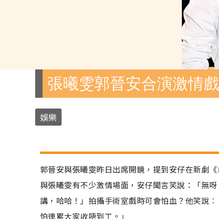
張曦雯郭晉安合演激情
娛樂
郭晉安與張曦雯昨日出席開鏡，提到安仔在新劇《
與張曦雯有不少激情場面，安仔聞言笑說：「無呀
講，哈哈！」拍攝手術室戲時可會怕血？他笑說︰
怕連累大家收唔到工。」