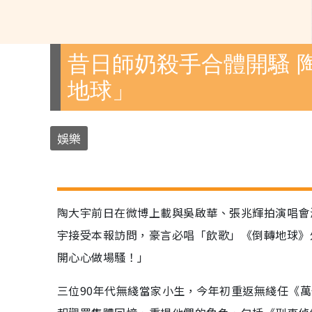
昔日師奶殺手合體開騷 
地球」
娛樂
陶大宇前日在微博上載與吳啟華、張兆輝拍演唱會
宇接受本報訪問，豪言必唱「飲歌」《倒轉地球》
開心心做場騷！」
三位90年代無綫當家小生，今年初重返無綫任《萬