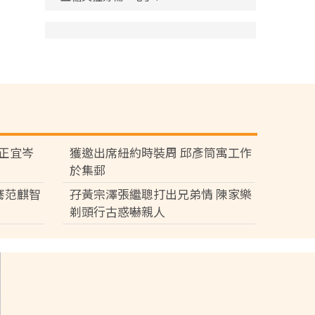
黃正宜岑
獲邀出席紐約時裝周 邱彥筒寓工作
於集郵
騫范麒智
孖黃宗澤張繼聰打出兄弟情 陳家樂
剃頭行古惑嚇親人