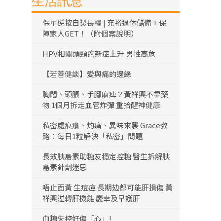
生活訊息
保單逆按自製長糧 | 充裕退休儲備 + 保
障家人GET！（附個案說明）
HPV相關頭頸癌新症上升 男性高危
【若善健談】愛與痛的邊緣
胸悶、頭脹、手腳麻痺？黃祥興不靠藥
物 1個月拆走血管炸彈 重拾醒神健康
私密處痕癢、灼痛、異味來襲 Grace教
路：每日1粒解決「私密」問題
長效胰島素助糖友穩定控糖 醫生拆解胰
島素針劑迷思
唔止面黃 生痘痘 長期攰都可能肝損傷 黃
祥興逆轉肝機能 慶幸及早護肝
血糖失控好傷「心」!