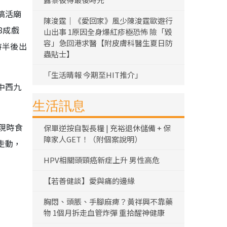
搞活廟
陳浚霆｜《愛回家》風少陳浚霆歐遊行
8成戲
山出事 1原因全身爆紅疹極恐怖 險「毀
容」急回港求醫【附皮膚科醫生夏日防
時半後出
蟲貼士】
「生活晴報 今期至HIT推介」
中西九
生活訊息
現時食
保單逆按自製長糧 | 充裕退休儲備 + 保
障家人GET！（附個案說明）
走動，
HPV相關頭頸癌新症上升 男性高危
【若善健談】愛與痛的邊緣
胸悶、頭脹、手腳麻痺？黃祥興不靠藥
物 1個月拆走血管炸彈 重拾醒神健康