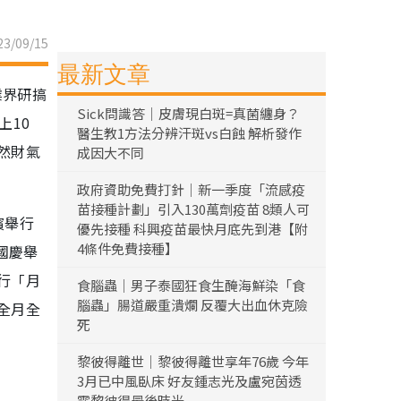
3/09/15
最新文章
業界研搞
Sick問識答｜皮膚現白斑=真菌纏身？
上10
醫生教1方法分辨汗斑vs白蝕 解析發作
然財氣
成因大不同
政府資助免費打針｜新一季度「流感疫
苗接種計劃」引入130萬劑疫苗 8類人可
濱舉行
優先接種 科興疫苗最快月底先到港【附
4條件免費接種】
國慶舉
行「月
食腦蟲｜男子泰國狂食生醃海鮮染「食
腦蟲」腸道嚴重潰爛 反覆大出血休克險
全月全
死
黎彼得離世｜黎彼得離世享年76歲 今年
3月已中風臥床 好友鍾志光及盧宛茵透
露黎彼得最後時光