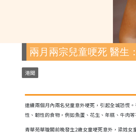
兩月兩宗兒童哽死 醫生
港聞
連續兩個月內兩名兒童意外哽死，引起全城恐慌。
性、韌性的食物，例如魚蛋、花生、年糕、牛肉等
青華苑華璇閣前晚發生2歲女童哽死意外，梁姓女童