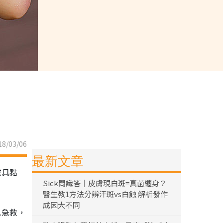
8/03/06
最新文章
或具黏
Sick問識答｜皮膚現白斑=真菌纏身？
醫生教1方法分辨汗斑vs白蝕 解析發作
成因大不同
兒急救，