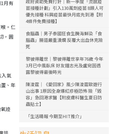
政府資助免費打針｜新一季度「流感疫
1月有
苗接種計劃」引入130萬劑疫苗 8類人可
優先接種 科興疫苗最快月底先到港【附
4條件免費接種】
免哽喉。仁
食腦蟲｜男子泰國狂食生醃海鮮染「食
切，圓
腦蟲」腸道嚴重潰爛 反覆大出血休克險
死
黎彼得離世｜黎彼得離世享年76歲 今年
3月已中風臥床 好友鍾志光及盧宛茵透
露黎彼得最後時光
跌入氣
陳浚霆｜《愛回家》風少陳浚霆歐遊行
魚蛋、年
山出事 1原因全身爆紅疹極恐怖 險「毀
容」急回港求醫【附皮膚科醫生夏日防
蟲貼士】
缺氧迹
「生活晴報 今期至HIT推介」
童談