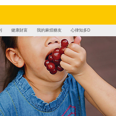
刊
健康財富
我的麻煩糖友
心律知多D