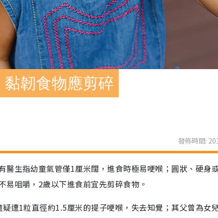
：黏韌食物應剪碎
發佈時間: 201
有醫生指幼童氣管僅1厘米闊，進食時極易哽喉；圓狀、硬身
不易咀嚼，2歲以下進食前宜先剪碎食物。
疑遭1粒直徑約1.5厘米的提子哽喉，失去知覺；其父曾為女