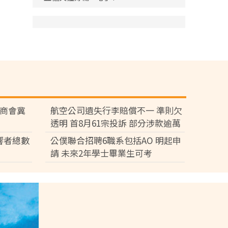
廠商會冀
航空公司遺失行李賠償不一 準則欠
透明 首8月61宗投訴 部分涉款逾萬
元
響者總數
公僕聯合招聘6職系包括AO 明起申
請 未來2年學士畢業生可考