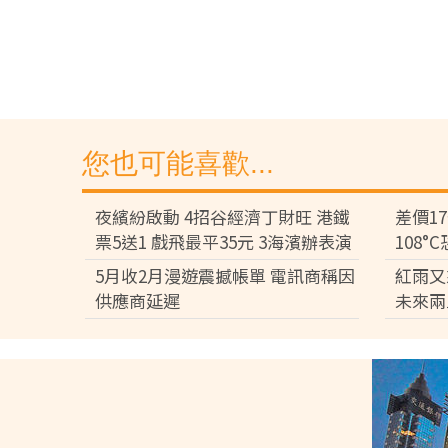
您也可能喜歡...
夜繽紛啟動 4招谷經濟丁財旺 港鐵
差價1
票5送1 戲飛最平35元 3海濱辦表演
108
差逾百
5月收2月漫遊震撼帳單 電訊商稱因
紅雨又
供應商延遲
未來兩