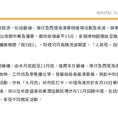
發佈時間: 202
夜經濟，包括觀塘、灣仔及西環海濱舉辦連場活動及表演，與
出夜間市集及優惠，戲院夜場最平35元，多個博物館開放至晚
鐵推晚間「搭5送1」。財政司司長陳茂波期望，「人氣旺，自
同機構，由本月底起至11月底，逢周末在觀塘、灣仔及西環海
放映、工作坊及零售攤位等。發展局局長甯漢豪稱，將趁中秋
活動，亦有「大月亮」供市民打卡。中環海濱亦於本月30日舉
演，另以往年度盛事如美酒佳餚巡禮亦在11月回歸中環，包括
，享受不同精采活動。