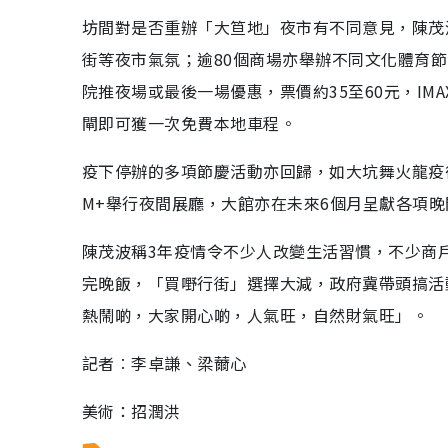
坊間對是否重辦「大笪地」夜市有不同意見，陳茂
街等夜市氣氛；逾80個商場亦舉辦不同文化體育
院推夜場或最後一場優惠，票價約35至60元，IM
閘即可獲一次免費本地車程。
疫下停辦的多項節慶活動亦回歸，如大坑舞火龍疫
M+舉行夜間展廳，大館亦在未來6個月呈獻各項
陳茂波稱3年疫情令不少人改變生活習慣，不少商
完晚飯，「買嘢行街」選擇大減，政府冀帶頭搞活
熱鬧啲，大家開心啲，人氣旺，自然財氣旺」。
記者︰李卓謙、梁薾心
美術：招潤洪