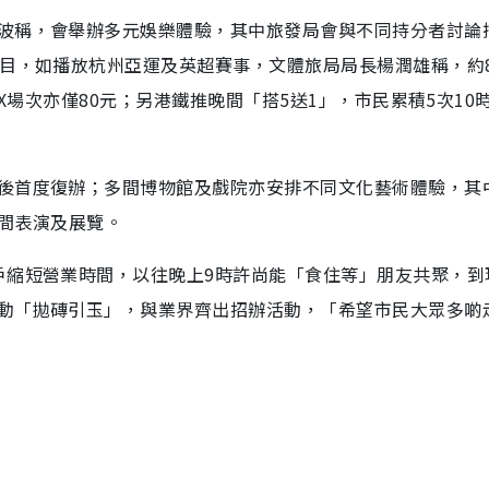
波稱，會舉辦多元娛樂體驗，其中旅發局會與不同持分者討論
節目，如播放杭州亞運及英超賽事，文體旅局局長楊潤雄稱，約
AX場次亦僅80元；另港鐵推晚間「搭5送1」，市民累積5次10
後首度復辦；多間博物館及戲院亦安排不同文化藝術體驗，其
晚間表演及展覽。
戶縮短營業時間，以往晚上9時許尚能「食住等」朋友共聚，到
動「拋磚引玉」，與業界齊出招辦活動，「希望市民大眾多啲