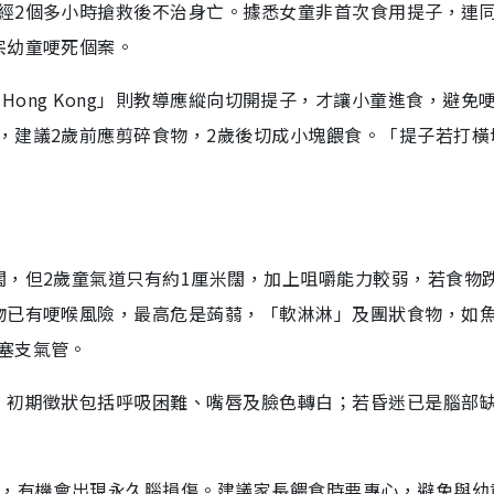
經2個多小時搶救後不治身亡。據悉女童非首次食用提子，連同
宗幼童哽死個案。
d in Hong Kong」則教導應縱向切開提子，才讓小童進食，避
，建議2歲前應剪碎食物，2歲後切成小塊餵食。「提子若打橫
闊，但2歲童氣道只有約1厘米闊，加上咀嚼能力較弱，若食物
物已有哽喉風險，最高危是蒟蒻，「軟淋淋」及團狀食物，如
塞支氣管。
，初期徵狀包括呼吸困難、嘴唇及臉色轉白；若昏迷已是腦部
氧，有機會出現永久腦損傷。建議家長餵食時要專心，避免與幼