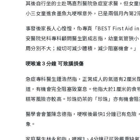
其後自行坐的士赴瑪嘉烈醫院急症室求醫，但女童
小三女童進食墨魚丸哽喉意外，已是兩個月內第2
事發後家長人心惶惶，fb專頁「BEST First Ai
安醫院兒科專科顧問醫生劉成志指，幼童氣管狹小
周分別不大；縱切可減少體積，減少阻塞機會。」
哽喉逾３分鐘 可致腦損傷
急症專科醫生鍾浩然指，正常成人的氣道有2厘米
道，有機會完全阻塞致窒息。他指大於1厘米的食
糕等風險亦較高。珍珠奶茶的「珍珠」亦有機會阻
醫學會會董陳念德指，哽喉後最快1分鐘已有危險
象。
家庭醫生林永和指，哽喉3、4分鐘已可致嚴重缺