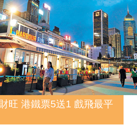
財旺 港鐵票5送1 戲飛最平