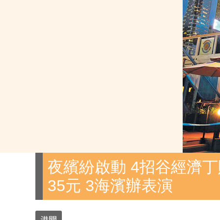
夜繽紛啟動 4招谷經濟丁
35元 3海濱辦表演
港聞