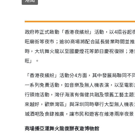
政府昨正式啟動「香港夜繽紛」活動，以4招谷起
旺廟街等夜市；逾80商場將配合延長營業時間並推
時，大坑舞火龍以至國慶煙花等節日慶祝復辦；港
旺」。
「香港夜繽紛」活動分4方面，其中發展局聯同不
一系列免費活動，如音樂及無人機表演，以至電影
行頭炮活動，灣仔海濱有傷健共融及懷舊工藝主題
來越好，歡樂灣區」與深圳同時舉行大型無人機表
城酒吧及食肆推廣，讓市民和遊客在維港兩岸夜景
商場播亞運舞火龍復辦夜遊博物館