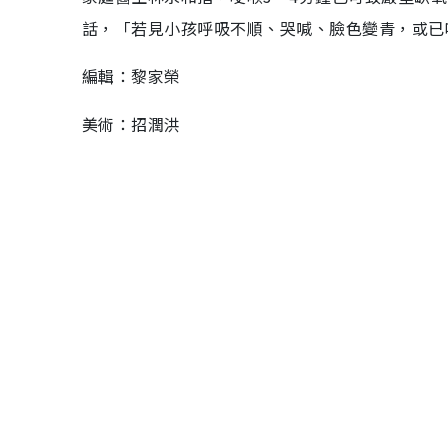
話，「若見小孩呼吸不順、哭喊、臉色變青，或已
編輯：黎家榮
美術：招潤洪