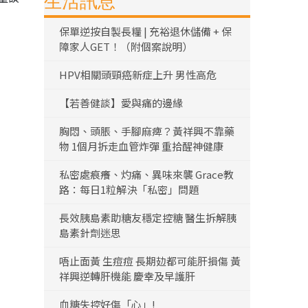
生活訊息
保單逆按自製長糧 | 充裕退休儲備 + 保
障家人GET！（附個案說明）
HPV相關頭頸癌新症上升 男性高危
【若善健談】愛與痛的邊緣
胸悶、頭脹、手腳麻痺？黃祥興不靠藥
物 1個月拆走血管炸彈 重拾醒神健康
私密處痕癢、灼痛、異味來襲 Grace教
路：每日1粒解決「私密」問題
長效胰島素助糖友穩定控糖 醫生拆解胰
島素針劑迷思
唔止面黃 生痘痘 長期攰都可能肝損傷 黃
祥興逆轉肝機能 慶幸及早護肝
血糖失控好傷「心」!