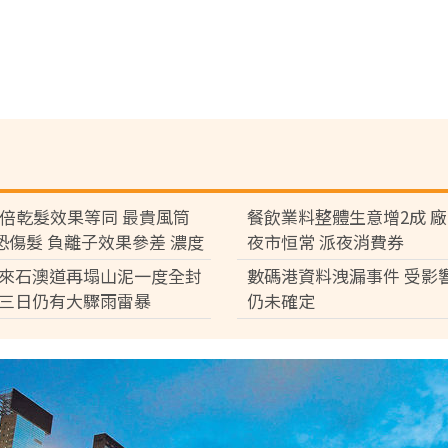
7倍乾髮效果等同 最貴風筒
餐飲業料整體生意增2成 
°C恐傷髮 負離子效果參差 濃度
夜市恒常 派夜消費券
倍
來石澳道再塌山泥一度全封
數碼港資料洩漏事件 受影
三日仍有大驟雨雷暴
仍未確定