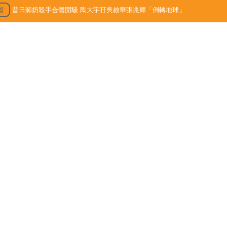
篇
昔日師奶殺手合體開騷 陶大宇孖吳啟華張兆輝「倒轉地球」
3/09/15
最新文章