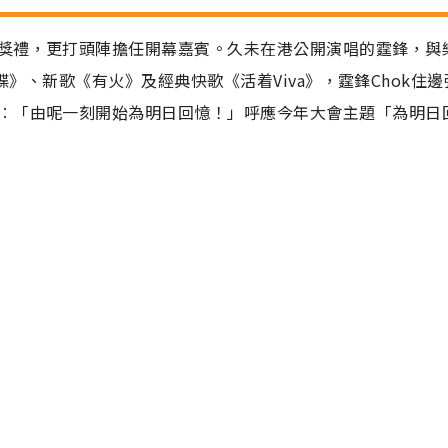
獎禮，更打頭陣擔任開幕嘉賓。久未在港公開演唱的霆鋒，與
玉蝴蝶》、新歌《有火》及經典快歌《活着Viva》，霆鋒Chok住
︰「由呢一刻開始為明日回憶！」呼應今年大會主題「為明日