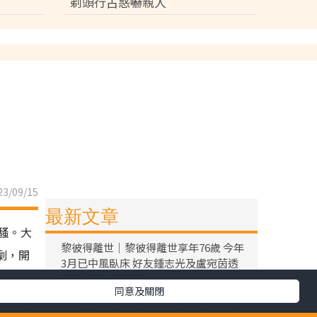
剃頭行古惑嚇親人
同意及關閉