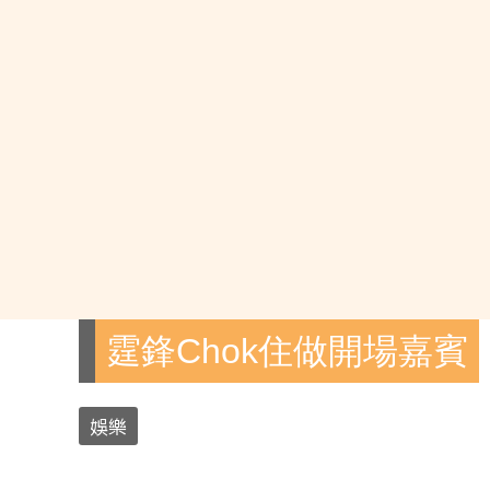
霆鋒Chok住做開場嘉賓
娛樂