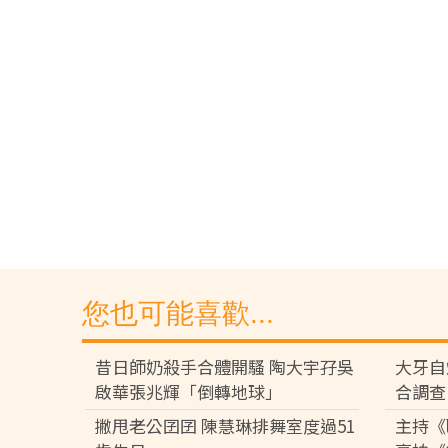
您也可能喜歡...
昔日師奶殺手合體開騷 陶大宇孖吳
大牙自
啟華張兆輝「倒轉地球」
合調查
撇甩老公囝囝 陳慧琳排舞室度過51
主持《