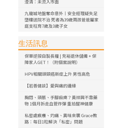
澄清：未流入市面
九龍城地盤奪命意外丨安全經理疑失足
墮樓送院不治 死者為39歲兩孩爸爸屬家
庭支柱育7歲及3歲子女
生活訊息
保單逆按自製長糧 | 充裕退休儲備 + 保
障家人GET！（附個案說明）
HPV相關頭頸癌新症上升 男性高危
【若善健談】愛與痛的邊緣
胸悶、頭脹、手腳麻痺？黃祥興不靠藥
物 1個月拆走血管炸彈 重拾醒神健康
私密處痕癢、灼痛、異味來襲 Grace教
路：每日1粒解決「私密」問題