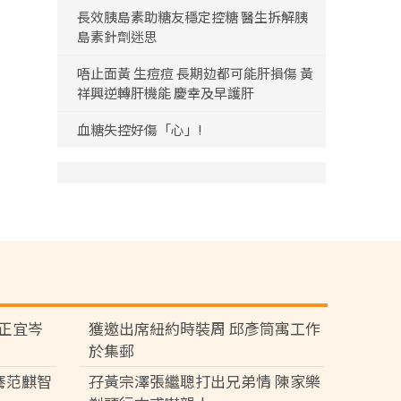
長效胰島素助糖友穩定控糖 醫生拆解胰
島素針劑迷思
唔止面黃 生痘痘 長期攰都可能肝損傷 黃
祥興逆轉肝機能 慶幸及早護肝
血糖失控好傷「心」!
黃正宜岑
獲邀出席紐約時裝周 邱彥筒寓工作
於集郵
騫范麒智
孖黃宗澤張繼聰打出兄弟情 陳家樂