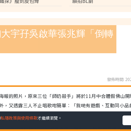
鐵探》瘦到皮包骨
願拍BL劇
的
私隱政策與使用條款
才繼續瀏覽。