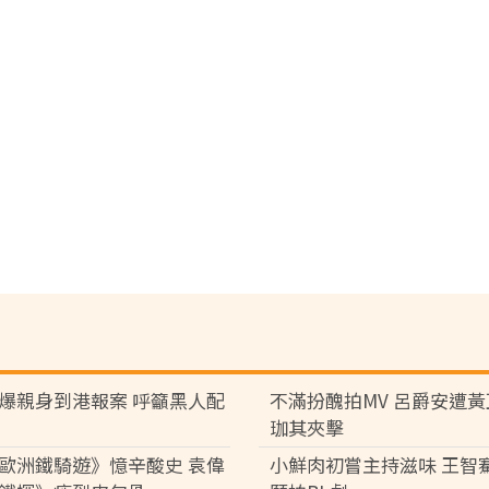
爆親身到港報案 呼籲黑人配
不滿扮醜拍MV 呂爵安遭
珈其夾擊
歐洲鐵騎遊》憶辛酸史 袁偉
小鮮肉初嘗主持滋味 王智