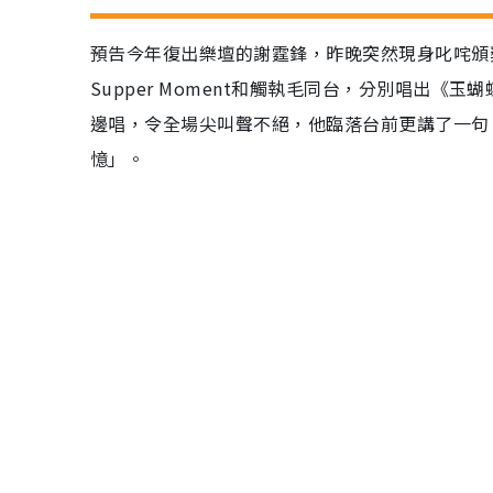
預告今年復出樂壇的謝霆鋒，昨晚突然現身叱咤頒
Supper Moment和觸執毛同台，分別唱出《
邊唱，令全場尖叫聲不絕，他臨落台前更講了一句
憶」。