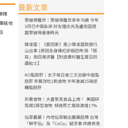
最新文章
樂隊
黎彼得離世｜黎彼得離世享年76歲 今年
邊彈結他
3月已中風臥床 好友鍾志光及盧宛茵透
回
露黎彼得最後時光
陳浚霆｜《愛回家》風少陳浚霆歐遊行
山出事 1原因全身爆紅疹極恐怖 險「毀
容」急回港求醫【附皮膚科醫生夏日防
蟲貼士】
KO脂肪肝｜女子每日食三文治變中度脂
肪肝 早餐改吃1款食物 半年激減15磅逆
轉脂肪肝
折壽食物｜大量常見食品上榜！ 美國研
究揭1類型食物 頻食死亡風險激增17%
仙草農藥丨內地仙草驗出農藥超標 台灣
「鮮芋仙」及「CoCo」疑涉事 供應商急