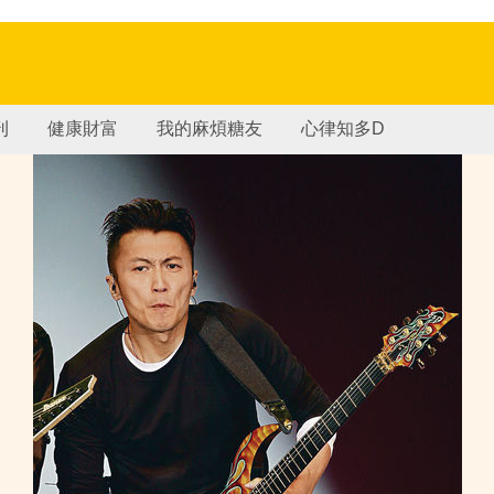
刊
健康財富
我的麻煩糖友
心律知多D