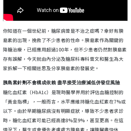
你知道在一個世紀前，糖尿病曾是不治之症嗎？幸好有胰
島素的出現，挽救了不少患者的性命。胰島素作為關鍵的
降糖治療，已經應用超過100年，但不少患者仍然對胰島素
存有誤解，今天就由內分泌及糖尿科專科曾文和醫生為大
家拆解一下相關迷思及分享胰島素的發展史。
胰島素針劑不會構成依賴 盡早接受治療減低併發症風險
糖化血紅素（HbA1c）是現時醫學界用於評估血糖控制的
「黃金指標」，一般而言，水平應維持糖化血紅素在7%或
以下。由於早期糖尿病沒有明顯症狀，導致不少患者求診
時，糖化血紅素可能已經高達8%至9%，甚至更高。在這
情況下，醫生或會優先考慮處方胰島素，讓胰臟盡快休