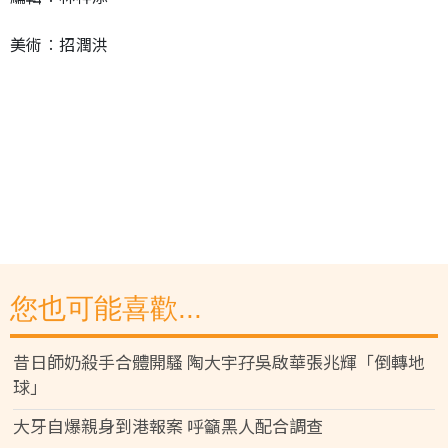
美術︰招潤洪
您也可能喜歡...
昔日師奶殺手合體開騷 陶大宇孖吳啟華張兆輝「倒轉地
球」
大牙自爆親身到港報案 呼籲黑人配合調查