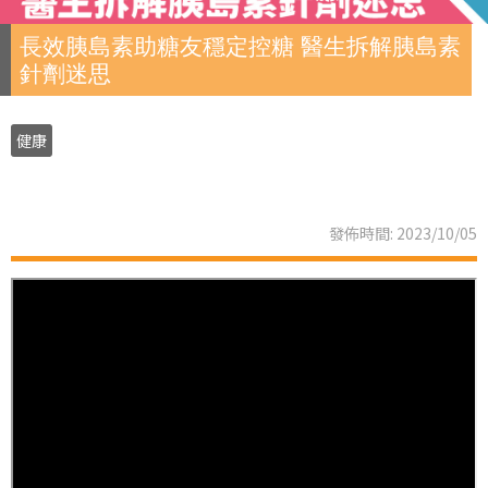
長效胰島素助糖友穩定控糖 醫生拆解胰島素
針劑迷思
健康
發佈時間: 2023/10/05