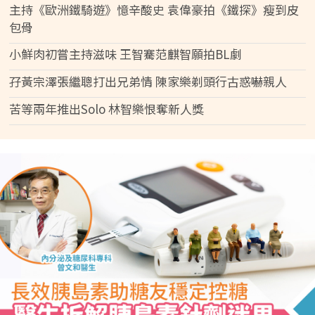
主持《歐洲鐵騎遊》憶辛酸史 袁偉豪拍《鐵探》瘦到皮
包骨
小鮮肉初嘗主持滋味 王智騫范麒智願拍BL劇
孖黃宗澤張繼聰打出兄弟情 陳家樂剃頭行古惑嚇親人
苦等兩年推出Solo 林智樂恨奪新人獎