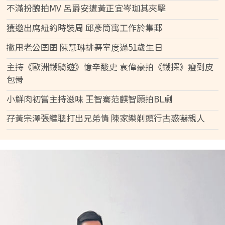
不滿扮醜拍MV 呂爵安遭黃正宜岑珈其夾擊
獲邀出席紐約時裝周 邱彥筒寓工作於集郵
撇甩老公囝囝 陳慧琳排舞室度過51歲生日
主持《歐洲鐵騎遊》憶辛酸史 袁偉豪拍《鐵探》瘦到皮
包骨
小鮮肉初嘗主持滋味 王智騫范麒智願拍BL劇
孖黃宗澤張繼聰打出兄弟情 陳家樂剃頭行古惑嚇親人