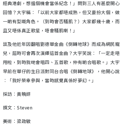
經典港劇，想搵個機會當係紀念！」問到三人有甚麼開心
回憶？大宇稱︰「以前大家都唔成熟，但又要扮大個，做
一啲有型嘅角色。（到時會否騷肌？）大家都幾十歲，而
且又唔係真正歌星，唔會騷肌喇！」
談及他近年因翻唱劉德華金曲《倒轉地球》而成為網民寵
兒，屆時可會再次演繹這首金曲？大宇笑說︰「一定走唔
甩啦，到時我哋會唱四、五首歌，仲有啲合唱歌。」大宇
早前在華仔的生日派對同台合唱《倒轉地球》，他開心說
︰「我好榮幸參與，當時感覺真係好夢幻。」
採訪︰黃曉妍
撰文︰Steven
美術︰梁政敏