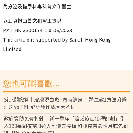
內分泌及糖尿科專科曾文和醫生
以上資訊由曾文和醫生提供
MAT-HK-2300174-1.0-06/2023
This article is supported by Sanofi Hong Kong
Limited
您也可能喜歡...
Sick問識答｜皮膚現白斑=真菌纏身？ 醫生教1方法分辨
汗斑vs白蝕 解析發作成因大不同
政府資助免費打針｜新一季度「流感疫苗接種計劃」引
入130萬劑疫苗 8類人可優先接種 科興疫苗最快月底先到