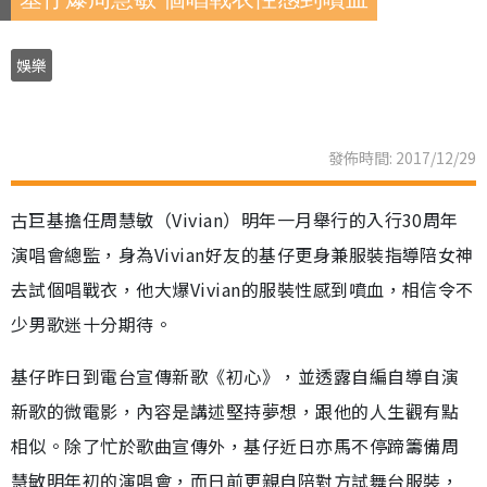
娛樂
發佈時間: 2017/12/29
古巨基擔任周慧敏（Vivian）明年一月舉行的入行30周年
演唱會總監，身為Vivian好友的基仔更身兼服裝指導陪女神
去試個唱戰衣，他大爆Vivian的服裝性感到噴血，相信令不
少男歌迷十分期待。
基仔昨日到電台宣傳新歌《初心》，並透露自編自導自演
新歌的微電影，內容是講述堅持夢想，跟他的人生觀有點
相似。除了忙於歌曲宣傳外，基仔近日亦馬不停蹄籌備周
慧敏明年初的演唱會，而日前更親自陪對方試舞台服裝，