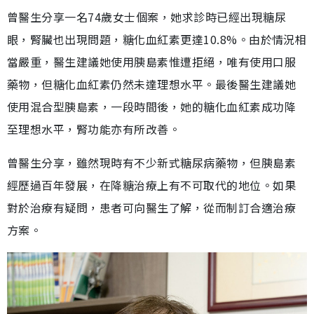
曾醫生分享一名74歲女士個案，她求診時已經出現糖尿
眼，腎臟也出現問題，糖化血紅素更達10.8%。由於情況相
當嚴重，醫生建議她使用胰島素惟遭拒絕，唯有使用口服
藥物，但糖化血紅素仍然未達理想水平。最後醫生建議她
使用混合型胰島素，一段時間後，她的糖化血紅素成功降
至理想水平，腎功能亦有所改善。
曾醫生分享，雖然現時有不少新式糖尿病藥物，但胰島素
經歷過百年發展，在降糖治療上有不可取代的地位。如果
對於治療有疑問，患者可向醫生了解，從而制訂合適治療
方案。