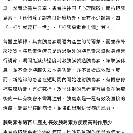
息，然而曾醫生分享，患者往往因「心理障礙」而抗拒胰
島素。「他們除了認為打針麻煩外，更有不少謬誤，如
『一打針就要打一世』、『打胰島素會上癮』等。」
曾醫生解釋，其實胰島素屬體內產生的荷爾蒙，而並非外
來物質。胰島素治療只是透過額外的胰島素來幫助身體進
行調節，期間能減少過度刺激胰臟製造胰島素，讓胰臟休
息，並不會令胰臟失去本身功能，亦不會造成依賴。反
而，新確診的患者在短時間內開始注射胰島素，有機會修
補胰臟功能，有研究指，及早注射的患者更有機會在治療
後的一年有機會不需再注射。胰島素是一種有效及直接的
治療，能盡早控制病情，並降低出現併發症的風險。
胰島素有過百年歷史 長效胰島素方便度高副作用少
患者抗拒胰島素治療的原因，也涉及其副作用與方便度。