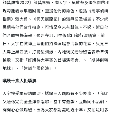
頒獎典禮2022》頒獎嘉賓，陶大宇、吳啟華及張兆輝的出
現勾起觀眾集體回憶，重提他們的角色，包括《刑事偵緝
檔案》張大勇、《倚天屠龍記》的張無忌及楊逍；不少網
民期待他們合作拍劇，可惜至今未有聲氣。不過，近日他
們合體拍攝海報，預告在11月中假佛山舉行演唱會。前
日，大宇在微博上載他們拍攝演唱會海報的花絮，只見三
人穿上黑西裝，打扮型到爆。內地網民紛紛留言表示準備
搶飛，又指「好期待大宇哥的首場演唱會」、「期待倒轉
地球」、「建議全國巡演」。
嘆幾十歲人拒騷肌
大宇接受本報訪問時，透露三人屆時有不少表演，「我哋
又唔係完完全全淨係唱歌，當中有遊戲、互動同小品劇，
開開心心做場騷。因為大家都認識咗幾十年，又拍咗咁多