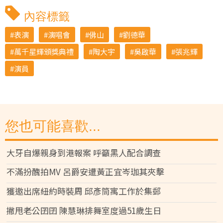
內容標籤
表演
演唱會
佛山
劉德華
萬千星輝頒獎典禮
陶大宇
吳啟華
張兆輝
演員
您也可能喜歡...
大牙自爆親身到港報案 呼籲黑人配合調查
不滿扮醜拍MV 呂爵安遭黃正宜岑珈其夾擊
獲邀出席紐約時裝周 邱彥筒寓工作於集郵
撇甩老公囝囝 陳慧琳排舞室度過51歲生日