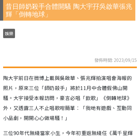
昔日師奶殺手合體開騷 陶大宇孖吳啟華張兆
輝「倒轉地球」
娛樂
發佈時間: 2023/09/15
陶大宇前日在微博上載與吳啟華、張兆輝拍演唱會海報的
照片，原來三位「師奶殺手」將於11月中合體假佛山開
騷。大宇接受本報訪問，豪言必唱「飲歌」《倒轉地球》
外，又透露三人不止唱歌咁簡單︰「我哋有遊戲、互動同
小品劇，開開心心做場騷！」
三位90年代無綫當家小生，今年初重返無綫任《萬千星輝