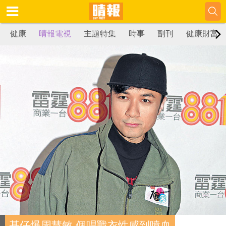
健康
晴報電視
主題特集
時事
副刊
健康財富
基仔爆周慧敏 個唱戰衣性感到噴血