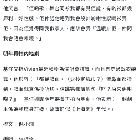
他笑言︰「佢啲歌，舞台同衫我都有幫佢諗，有啲衫都幾
犀利，好性感。佢仲話估唔到我會設計啲咁性感嘅衫畀
佢，因為佢覺得同我似家人，應該會畀『溫暖』佢，仲問
我會唔會凍親。」
明年再拍內地劇
基仔又指Vivian最近積極為演唱會排舞，而且有穿過戰衣練
舞，他形容︰「都幾噴血。（要拎定紙巾？）流鼻血都拎
到，噴血就真係拎唔切。佢跳完都講咗句『吓？原來係咁
㗎？』」基仔透露明年將會再拍內地劇，他表示︰「個劇
本係為我度身訂造，故事好似《上海灘》年代。」
撰文︰倪小珊
編輯︰林梓添