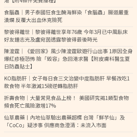
港【附4條件免費接種】
食腦蟲｜男子泰國狂食生醃海鮮染「食腦蟲」腸道嚴重
潰爛 反覆大出血休克險死
黎彼得離世｜黎彼得離世享年76歲 今年3月已中風臥床
好友鍾志光及盧宛茵透露黎彼得最後時光
陳浚霆｜《愛回家》風少陳浚霆歐遊行山出事 1原因全身
爆紅疹極恐怖 險「毀容」急回港求醫【附皮膚科醫生夏
日防蟲貼士】
KO脂肪肝｜女子每日食三文治變中度脂肪肝 早餐改吃1
款食物 半年激減15磅逆轉脂肪肝
折壽食物｜大量常見食品上榜！ 美國研究揭1類型食物
頻食死亡風險激增17%
仙草農藥丨內地仙草驗出農藥超標 台灣「鮮芋仙」及
「CoCo」疑涉事 供應商急澄清：未流入市面