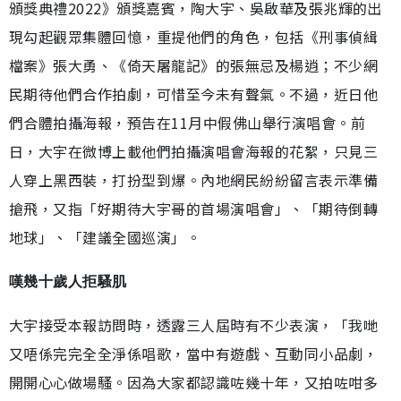
頒獎典禮2022》頒獎嘉賓，陶大宇、吳啟華及張兆輝的出
現勾起觀眾集體回憶，重提他們的角色，包括《刑事偵緝
檔案》張大勇、《倚天屠龍記》的張無忌及楊逍；不少網
民期待他們合作拍劇，可惜至今未有聲氣。不過，近日他
們合體拍攝海報，預告在11月中假佛山舉行演唱會。前
日，大宇在微博上載他們拍攝演唱會海報的花絮，只見三
人穿上黑西裝，打扮型到爆。內地網民紛紛留言表示準備
搶飛，又指「好期待大宇哥的首場演唱會」、「期待倒轉
地球」、「建議全國巡演」。
嘆幾十歲人拒騷肌
大宇接受本報訪問時，透露三人屆時有不少表演，「我哋
又唔係完完全全淨係唱歌，當中有遊戲、互動同小品劇，
開開心心做場騷。因為大家都認識咗幾十年，又拍咗咁多