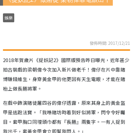
娛樂
發佈時間: 2017/12/21
2018年賀歲片《捉妖記2》國際版預告昨日曝光，近年甚少
拍古裝戲的梁朝偉今次加入新片做老千！偉仔在片中靠賭
博賺錢維生，身穿黃金甲的他更因有天生電眼，才能在賭
枱上做長勝將軍。
在戲中飾演賭徒屠四谷的偉仔透露，原來其身上的黃金盔
甲是逃跑法寶。「我喺賭坊時着到好似將軍，閃令令好矚
目。套甲胸口同埋頭巾都有『長勝』兩隻字。一有人捉到
我出千，套黃金甲會立即幫我閃人。」