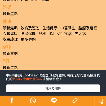
娛樂
最新焦點
健康
最新焦點
飲食及運動
生活健康
中醫養生
腫瘤及癌症
心臟健康
腸胃保健
兒科百問
女性疾病
老人病
皮膚護理
更多專題
寵物
最新焦點
副刊
最新焦點
本網站使用Cookies來改善您的瀏覽體驗, 請確定您同意及接受我
日報
們的
私隱政策與使用條款
才繼續瀏覽。
揭頁版
港聞
財經/地產
中國/國際
娛樂
Healthy Life
生活副刊
親子/教育
體育
專題/人物
昔日晴報
同意及關閉
香港經濟日報版權所有©2026
>