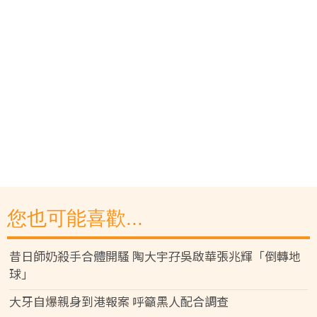
您也可能喜歡...
昔日師奶殺手合體開騷 陶大宇孖吳啟華張兆輝「倒轉地
球」
大牙自爆親身到港報案 呼籲黑人配合調查