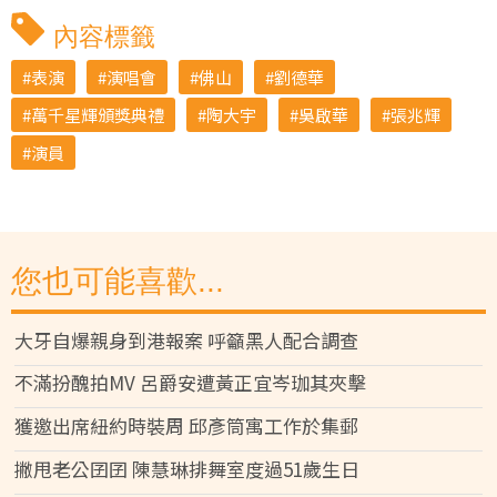
內容標籤
表演
演唱會
佛山
劉德華
萬千星輝頒獎典禮
陶大宇
吳啟華
張兆輝
演員
您也可能喜歡...
大牙自爆親身到港報案 呼籲黑人配合調查
不滿扮醜拍MV 呂爵安遭黃正宜岑珈其夾擊
獲邀出席紐約時裝周 邱彥筒寓工作於集郵
撇甩老公囝囝 陳慧琳排舞室度過51歲生日