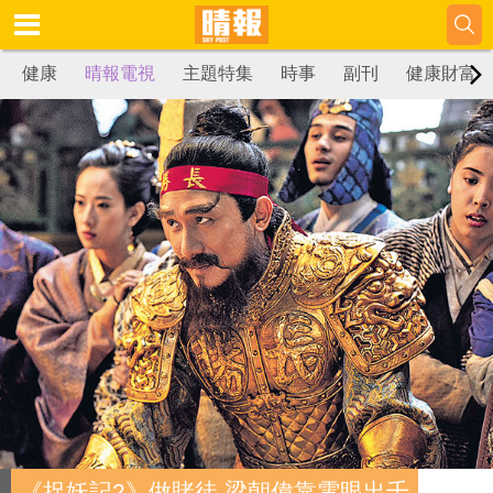
健康
晴報電視
主題特集
時事
副刊
健康財富
《捉妖記2》做賭徒 梁朝偉靠電眼出千