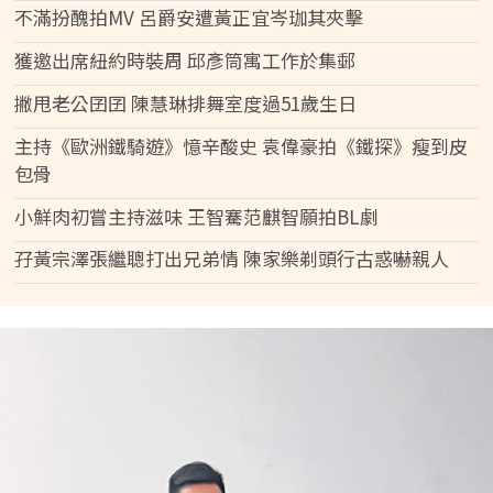
不滿扮醜拍MV 呂爵安遭黃正宜岑珈其夾擊
獲邀出席紐約時裝周 邱彥筒寓工作於集郵
撇甩老公囝囝 陳慧琳排舞室度過51歲生日
主持《歐洲鐵騎遊》憶辛酸史 袁偉豪拍《鐵探》瘦到皮
包骨
小鮮肉初嘗主持滋味 王智騫范麒智願拍BL劇
孖黃宗澤張繼聰打出兄弟情 陳家樂剃頭行古惑嚇親人