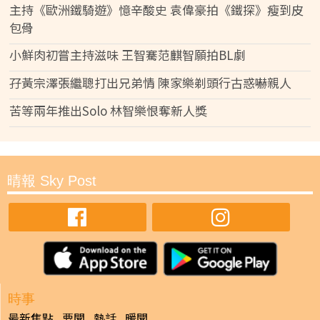
主持《歐洲鐵騎遊》憶辛酸史 袁偉豪拍《鐵探》瘦到皮
包骨
小鮮肉初嘗主持滋味 王智騫范麒智願拍BL劇
孖黃宗澤張繼聰打出兄弟情 陳家樂剃頭行古惑嚇親人
苦等兩年推出Solo 林智樂恨奪新人獎
晴報 Sky Post
時事
最新焦點
要聞
熱話
暖聞