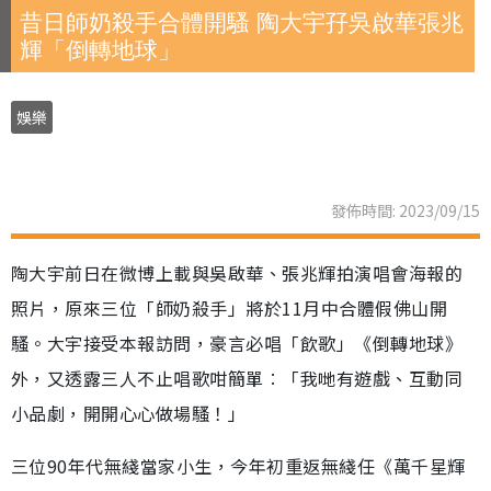
昔日師奶殺手合體開騷 陶大宇孖吳啟華張兆
輝「倒轉地球」
娛樂
發佈時間: 2023/09/15
陶大宇前日在微博上載與吳啟華、張兆輝拍演唱會海報的
照片，原來三位「師奶殺手」將於11月中合體假佛山開
騷。大宇接受本報訪問，豪言必唱「飲歌」《倒轉地球》
外，又透露三人不止唱歌咁簡單︰「我哋有遊戲、互動同
小品劇，開開心心做場騷！」
三位90年代無綫當家小生，今年初重返無綫任《萬千星輝