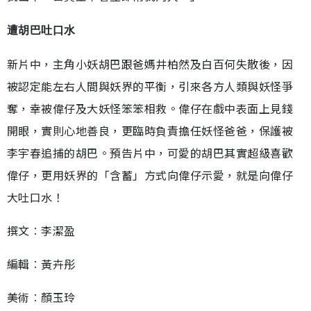
遭胡巴吐口水
新片中，主角小妖胡巴跟爸媽井柏然及白百何失散後，因
被認定能左右人間與妖界的平衡，引來各方人類與妖怪爭
奪，幸被偉仔及大妖怪笨笨相救。偉仔在戲中表面上見錢
開眼，實則心地善良，更臨時負責擔任妖怪爸爸，保護被
李宇春追捕的胡巴。預告片中，可愛的胡巴其實超級喜歡
偉仔，更用妖界的「含蓄」方式向偉仔示愛，就是向偉仔
大吐口水！
撰文︰李潔盈
編輯︰黃卉彤
美術︰顏玉玲