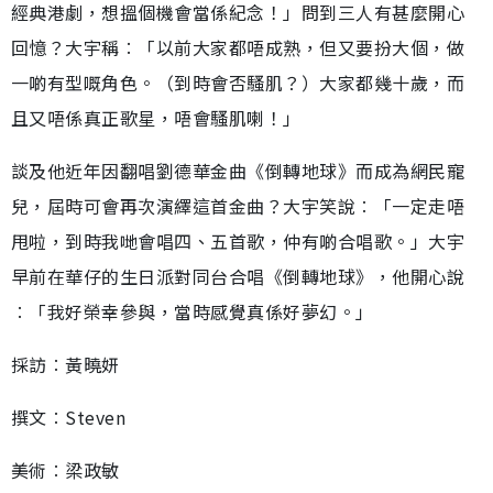
經典港劇，想搵個機會當係紀念！」問到三人有甚麼開心
回憶？大宇稱︰「以前大家都唔成熟，但又要扮大個，做
一啲有型嘅角色。（到時會否騷肌？）大家都幾十歲，而
且又唔係真正歌星，唔會騷肌喇！」
談及他近年因翻唱劉德華金曲《倒轉地球》而成為網民寵
兒，屆時可會再次演繹這首金曲？大宇笑說︰「一定走唔
甩啦，到時我哋會唱四、五首歌，仲有啲合唱歌。」大宇
早前在華仔的生日派對同台合唱《倒轉地球》，他開心說
︰「我好榮幸參與，當時感覺真係好夢幻。」
採訪︰黃曉妍
撰文︰Steven
美術︰梁政敏