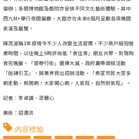
復辦；多間博物館及戲院亦安排不同文化藝術體驗，其中
西九M+舉行夜間展廳，大館亦在未來6個月呈獻各項晚間
表演及展覽。
陳茂波稱3年疫情令不少人改變生活習慣，不少商戶縮短營
業時間，以往晚上9時許尚能「食住等」朋友共聚，到現時
食完晚飯，「買嘢行街」選擇大減，政府冀帶頭搞活動
「拋磚引玉」，與業界齊出招辦活動，「希望市民大眾多
啲走動，熱鬧啲，大家開心啲，人氣旺，自然財氣旺」。
記者︰李卓謙、梁薾心
美術：招潤洪
內容標籤