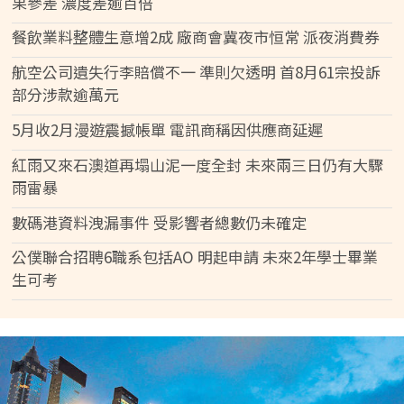
果參差 濃度差逾百倍
餐飲業料整體生意增2成 廠商會冀夜市恒常 派夜消費券
航空公司遺失行李賠償不一 準則欠透明 首8月61宗投訴
部分涉款逾萬元
5月收2月漫遊震撼帳單 電訊商稱因供應商延遲
紅雨又來石澳道再塌山泥一度全封 未來兩三日仍有大驟
雨雷暴
數碼港資料洩漏事件 受影響者總數仍未確定
公僕聯合招聘6職系包括AO 明起申請 未來2年學士畢業
生可考