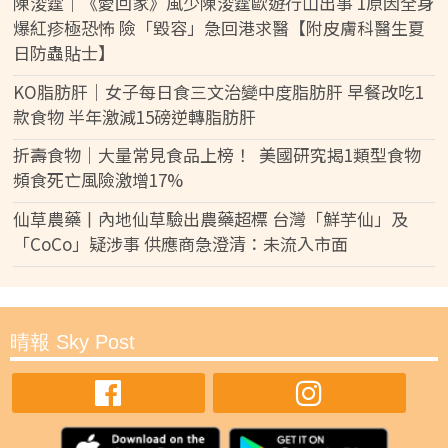
陳浚霆｜《愛回家》風少陳浚霆歐遊行山出事 1原因全身
爆紅疹極恐怖 險「毀容」急回港求醫【附皮膚科醫生夏
日防蟲貼士】
KO脂肪肝｜女子每日食三文治變中度脂肪肝 早餐改吃1
款食物 半年激減15磅逆轉脂肪肝
折壽食物｜大量常見食品上榜！ 美國研究揭1類型食物
頻食死亡風險激增17%
仙草農藥丨內地仙草驗出農藥超標 台灣「鮮芋仙」及
「CoCo」疑涉事 供應商急澄清：未流入市面
晴報 Sky Post