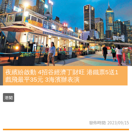
夜繽紛啟動 4招谷經濟丁財旺 港鐵票5送1
戲飛最平35元 3海濱辦表演
港聞
發佈時間: 2023/09/15