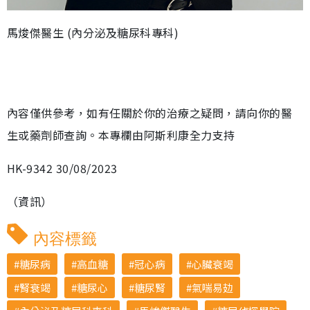
馬焌傑醫生 (內分泌及糖尿科專科)
內容僅供參考，如有任關於你的治療之疑問，請向你的醫
生或藥劑師查詢。本專欄由阿斯利康全力支持
HK-9342 30/08/2023
（資訊）
內容標籤
糖尿病
高血糖
冠心病
心臟衰竭
腎衰竭
糖尿心
糖尿腎
氣喘易攰