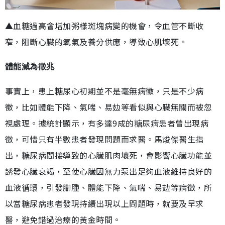
▲血糖過高會增加粥樣斑塊病變的機會，令血管不斷收
窄，阻斷心臟的氧氣及養分供應，導致心肌壞死。
體能減為徵兆
事實上，患上糖尿心初期並不是毫無病徵，只是不少病
徵，比如體能下降、氣喘、易攰等看似與心臟無關而被忽
視處理。據統計顯示，有多達9成的糖尿病患者曾出現病
徵，可惜只有半數患者發現問題而求醫。馬焌傑醫生指
出，糖尿病間接導致的心臟肌肉壞死，會影響心臟功能並
誘發心臟衰竭，至使心臟因無力泵出足夠血液維持良好的
血液循環，引發腳腫、體能下降、氣喘、易攰等病徵，所
以當糖尿病患者發現持續出現以上問題時，就要及早求
醫，避免錯過治療的黃金時間。