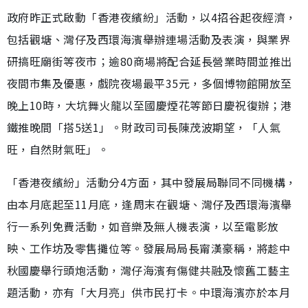
政府昨正式啟動「香港夜繽紛」活動，以4招谷起夜經濟，
包括觀塘、灣仔及西環海濱舉辦連場活動及表演，與業界
研搞旺廟街等夜市；逾80商場將配合延長營業時間並推出
夜間市集及優惠，戲院夜場最平35元，多個博物館開放至
晚上10時，大坑舞火龍以至國慶煙花等節日慶祝復辦；港
鐵推晚間「搭5送1」。財政司司長陳茂波期望，「人氣
旺，自然財氣旺」。
「香港夜繽紛」活動分4方面，其中發展局聯同不同機構，
由本月底起至11月底，逢周末在觀塘、灣仔及西環海濱舉
行一系列免費活動，如音樂及無人機表演，以至電影放
映、工作坊及零售攤位等。發展局局長甯漢豪稱，將趁中
秋國慶舉行頭炮活動，灣仔海濱有傷健共融及懷舊工藝主
題活動，亦有「大月亮」供市民打卡。中環海濱亦於本月