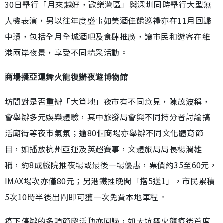
30日舉行「月來越好，歡樂灣區」與深圳同時舉行大型無
人機表演，另以往年度盛事如美酒佳餚巡禮亦在11月回歸
中環，包括全月全城酒吧及食肆推廣，讓市民和遊客在維
港兩岸夜景，享受不同精采活動。
商場播亞運舞火龍復辦夜遊博物館
坊間對是否重辦「大笪地」夜市有不同意見，陳茂波稱，
會舉辦多元娛樂體驗，其中旅發局會與不同持分者討論搞
活廟街等夜市氣氛；逾80個商場亦舉辦不同文化體育節
目，如播放杭州亞運及英超賽事，文體旅局局長楊潤雄
稱，約8成戲院推夜場或最後一場優惠，票價約35至60元，
IMAX場次亦僅80元；另港鐵推晚間「搭5送1」，市民累積
5次10時半後出閘即可獲一次免費本地車程。
疫下停辦的多項節慶活動亦回歸，如大坑舞火龍疫後首度