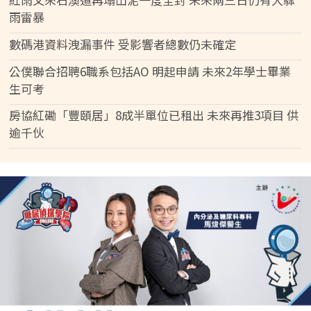
雨雷暴
數碼港資料洩漏事件 受影響者總數仍未確定
公僕聯合招聘6職系包括AO 明起申請 未來2年學士畢業
生可考
房協紅磡「豐頤居」8成半單位已租出 未來再推3項目 供
逾千伙