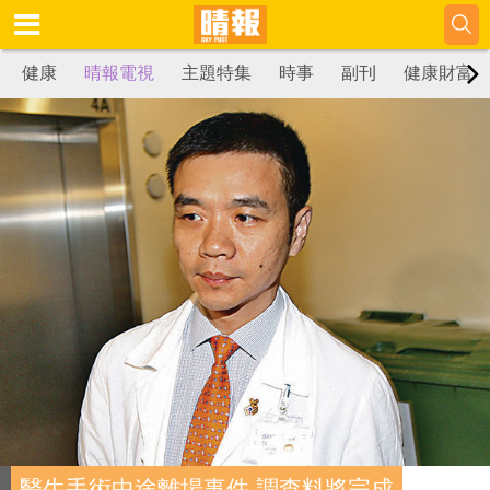
健康
晴報電視
主題特集
時事
副刊
健康財富
醫生手術中途離場事件 調查料將完成