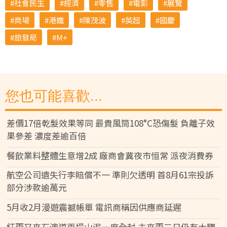
社會民生
經濟
零售
電影
展覽
商場
港鐵
陳茂波
英超
國慶
旅發局
M+
您也可能喜歡...
差價17倍乾髮效果等同 最貴風筒108°C恐傷髮 負離子效
果參差 濃度差逾百倍
餐飲業料整體生意增2成 廠商會冀夜市恒常 派夜消費券
航空公司遺失行李賠償不一 準則欠透明 首8月61宗投訴
部分涉款逾萬元
5月收2月漫遊震撼帳單 電訊商稱因供應商延遲
紅雨又來石澳道再塌山泥一度全封 未來兩三日仍有大驟