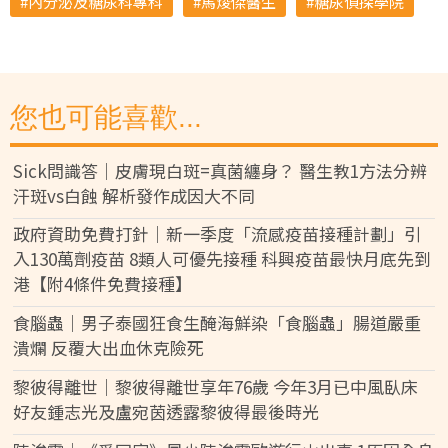
內分泌及糖尿科專科
馬焌傑醫生
糖尿偵探學院
您也可能喜歡...
Sick問識答｜皮膚現白斑=真菌纏身？ 醫生教1方法分辨
汗斑vs白蝕 解析發作成因大不同
政府資助免費打針｜新一季度「流感疫苗接種計劃」引
入130萬劑疫苗 8類人可優先接種 科興疫苗最快月底先到
港【附4條件免費接種】
食腦蟲｜男子泰國狂食生醃海鮮染「食腦蟲」腸道嚴重
潰爛 反覆大出血休克險死
黎彼得離世｜黎彼得離世享年76歲 今年3月已中風臥床
好友鍾志光及盧宛茵透露黎彼得最後時光