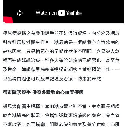
糖尿病被稱之為隱形殺手並不是浪得虛名，內分泌及糖尿
科專科馬焌傑醫生直言，糖尿病是一個誘發心血管疾病的
高危因素，只是糖尿心的早期症狀並不明顯，容易被人忽
視而造成延誤治療，好多人確診時病情已經惡化，甚至危
及性命，建議糖尿病患者透過定期檢查做好預防工作，一
旦出現問題也可以及早處理及治療，防患於未然。
都市隱形殺手 併發多種致命心血管疾病
據馬焌傑醫生解釋，當血糖持續控制不當，令身體長期處
於血糖過高的狀況，會增加粥樣斑塊病變的機會，令血管
不斷收窄，甚至堵塞，阻斷心臟的氧氣及養分供應，心肌