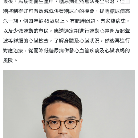
最後，馬焌傑醫生重申，糖尿病雖然無法完全根治，但血
糖控制得好可有效減低併發糖尿心的機會，提醒糖尿病高
危一族，例如年齡45歲以上、有肥胖問題、有家族病史，
以及少做運動的市民，應透過定期進行運動心電圖及超聲
波等詳細的心臟檢查，了解身體及心臟狀況，然後再進行
對應治療，從而降低糖尿病併發心血管疾病及心臟衰竭的
風險。