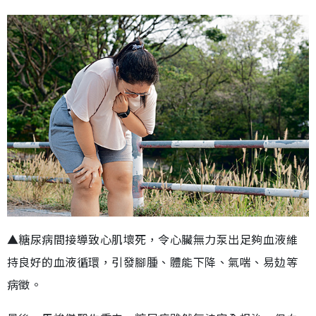
▲糖尿病間接導致心肌壞死，令心臟無力泵出足夠血液維
持良好的血液循環，引發腳腫、體能下降、氣喘、易攰等
病徵。