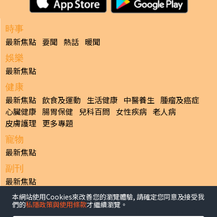
時事
最新焦點
要聞
熱話
暖聞
娛樂
最新焦點
健康
最新焦點
飲食及運動
生活健康
中醫養生
腫瘤及癌症
心臟健康
腸胃保健
兒科百問
女性疾病
老人病
皮膚護理
更多專題
寵物
最新焦點
副刊
最新焦點
本網站使用Cookies來改善您的瀏覽體驗, 請確定您同意及接受我
日報
們的
私隱政策與使用條款
才繼續瀏覽。
揭頁版
港聞
財經/地產
中國/國際
娛樂
Healthy Life