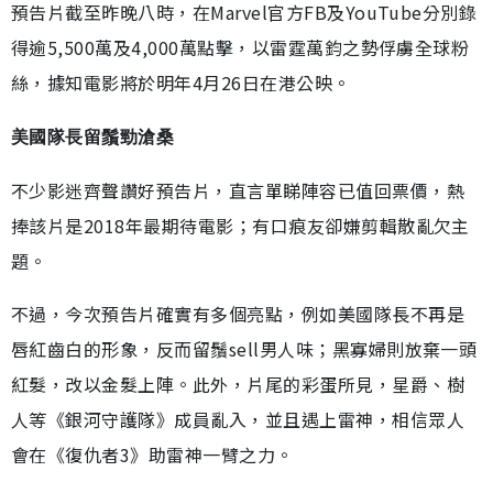
預告片截至昨晚八時，在Marvel官方FB及YouTube分別錄
得逾5,500萬及4,000萬點擊，以雷霆萬鈞之勢俘虜全球粉
絲，據知電影將於明年4月26日在港公映。
美國隊長留鬚勁滄桑
不少影迷齊聲讚好預告片，直言單睇陣容已值回票價，熱
捧該片是2018年最期待電影；有口痕友卻嫌剪輯散亂欠主
題。
不過，今次預告片確實有多個亮點，例如美國隊長不再是
唇紅齒白的形象，反而留鬚sell男人味；黑寡婦則放棄一頭
紅髮，改以金髮上陣。此外，片尾的彩蛋所見，星爵、樹
人等《銀河守護隊》成員亂入，並且遇上雷神，相信眾人
會在《復仇者3》助雷神一臂之力。