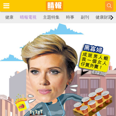
健康
晴報電視
主題特集
時事
副刊
健康財富