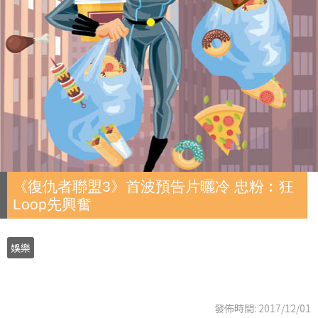
《復仇者聯盟3》首波預告片曬冷 忠粉︰狂
Loop先興奮
娛樂
發佈時間: 2017/12/01