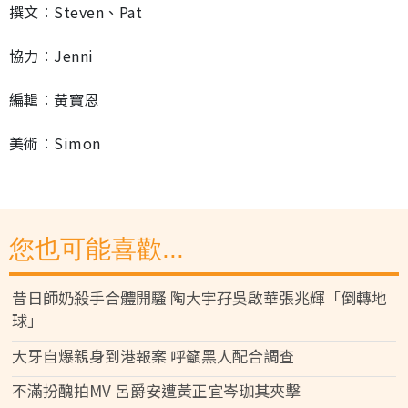
撰文︰Steven、Pat
協力︰Jenni
編輯︰黃寶恩
美術︰Simon
您也可能喜歡...
昔日師奶殺手合體開騷 陶大宇孖吳啟華張兆輝「倒轉地
球」
大牙自爆親身到港報案 呼籲黑人配合調查
不滿扮醜拍MV 呂爵安遭黃正宜岑珈其夾擊