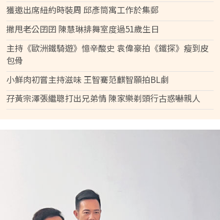
獲邀出席紐約時裝周 邱彥筒寓工作於集郵
撇甩老公囝囝 陳慧琳排舞室度過51歲生日
主持《歐洲鐵騎遊》憶辛酸史 袁偉豪拍《鐵探》瘦到皮
包骨
小鮮肉初嘗主持滋味 王智騫范麒智願拍BL劇
孖黃宗澤張繼聰打出兄弟情 陳家樂剃頭行古惑嚇親人