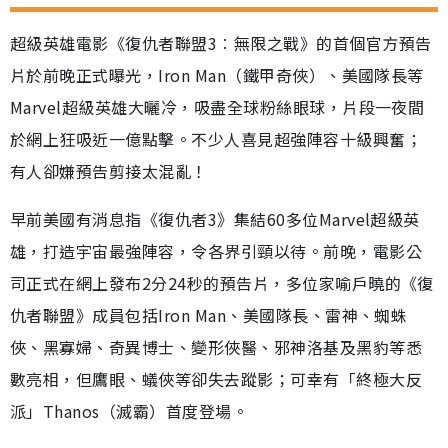
超級英雄電影《復仇者聯盟3︰無限之戰》的首個官方預告
片於前晚正式曝光，Iron Man（鐵甲奇俠）、美國隊長等
Marvel超級英雄大曬冷，吸盡全球粉絲眼球，片段一夜間
於網上狂吸近一億點擊。不少人喜見超強陣容十級興奮；
有人卻嫌預告剪接太混亂！
早前美國有消息指《復仇者3》集結60多位Marvel超級英
雄，打造宇宙最強陣容，令各界引頸以待。前晚，電影公
司正式在網上發布2分24秒的預告片，多位家喻戶曉的《復
仇者聯盟》成員包括Iron Man、美國隊長、雷神、蜘蛛
俠、黑寡婦、奇異博士、變形俠醫、邪神洛基及黑豹等悉
數亮相，但鷹眼、蟻俠等卻失去蹤影；可幸有「終極大反
派」Thanos（滅霸）首度登場。