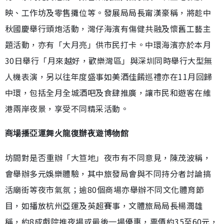
映、工作坊及零售攤位等。發展局局長甯漢豪稱，將趁中
秋國慶舉行頭炮活動，灣仔海濱有傷健共融及懷舊工藝主
題活動，亦有「大月亮」供市民打卡。中環海濱亦於本月
30日舉行「月來越好，歡樂灣區」與深圳同時舉行大型無
人機表演，另以往年度盛事如美酒佳餚巡禮亦在11月回歸
中環，包括全月全城酒吧及食肆推廣，讓市民和遊客在維
港兩岸夜景，享受不同精采活動。
商場播亞運舞火龍復辦夜遊博物館
坊間對是否重辦「大笪地」夜市有不同意見，陳茂波稱，
會舉辦多元娛樂體驗，其中旅發局會與不同持分者討論搞
活廟街等夜市氣氛；逾80個商場亦舉辦不同文化體育節
目，如播放杭州亞運及英超賽事，文體旅局局長楊潤雄
稱，約8成戲院推夜場或最後一場優惠，票價約35至60元，