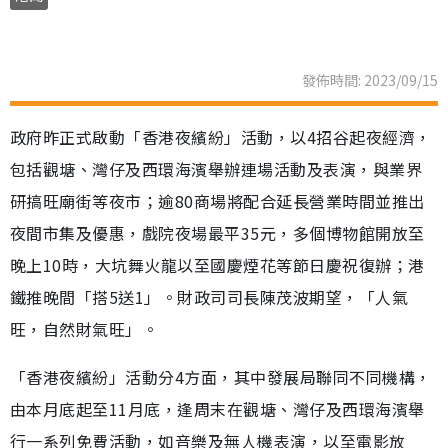
發佈時間: 2023/09/15
政府昨正式啟動「香港夜繽紛」活動，以4招谷起夜經濟，
包括觀塘、灣仔及西環海濱舉辦連場活動及表演，與業界
研搞旺廟街等夜市；逾80商場將配合延長營業時間並推出
夜間市集及優惠，戲院夜場最平35元，多個博物館開放至
晚上10時，大坑舞火龍以至國慶煙花等節日慶祝復辦；港
鐵推晚間「搭5送1」。財政司司長陳茂波期望，「人氣
旺，自然財氣旺」。
「香港夜繽紛」活動分4方面，其中發展局聯同不同機構，
由本月底起至11月底，逢周末在觀塘、灣仔及西環海濱舉
行一系列免費活動，如音樂及無人機表演，以至電影放