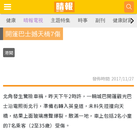
健康
晴報電視
主題特集
時事
副刊
健康財富
開篷巴士撼天橋7傷
港聞
發佈時間: 2017/11/27
北角發生驚險車禍，昨天下午2時許，一輛城巴開篷觀光巴
士沿電照街北行，準備右轉入英皇道，未料失控撞向天
橋，結果上面玻璃應聲爆裂，散滿一地，車上包括2名小童
的7名乘客（2至35歲）受傷。