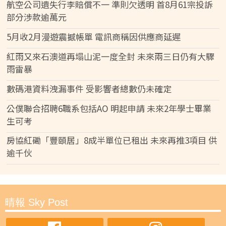
航空公司遺失行李賠償不一 準則欠透明 首8月61宗投訴
部分涉款逾萬元
5月收2月漫遊震撼帳單 電訊商稱因供應商延遲
紅雨又來石澳道再塌山泥一度全封 未來兩三日仍有大驟
雨雷暴
數碼港資料洩漏事件 受影響者總數仍未確定
公僕聯合招聘6職系包括AO 明起申請 未來2年學士畢業
生可考
房協紅磡「豐頤居」8成半單位已租出 未來再推3項目 供
逾千伙
晴報 Sky Post