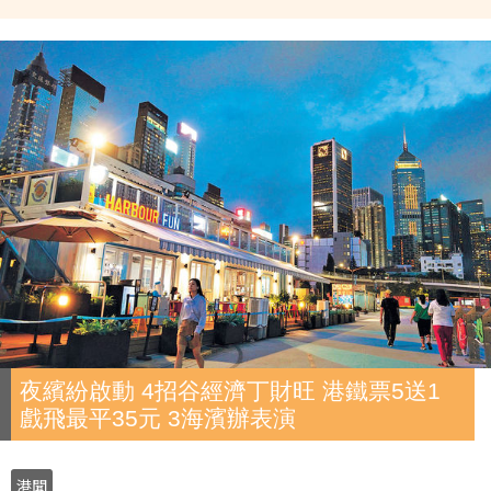
夜繽紛啟動 4招谷經濟丁財旺 港鐵票5送1
戲飛最平35元 3海濱辦表演
港聞