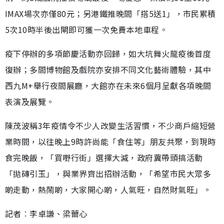
IMAX場次亦僅80元；另港鐵推晚間「搭5送1」，市民累積
5次10時半後出閘即可獲一次免費本地車程。
疫下停辦的多項節慶活動亦回歸，如大坑舞火龍疫後首度
復辦；多間博物館及戲院亦安排不同文化藝術體驗，其中
西九M+舉行夜間展廳，大館亦在未來6個月呈獻各項晚間
表演及展覽。
陳茂波稱3年疫情令不少人改變生活習慣，不少商戶縮短營
業時間，以往晚上9時許尚能「食住等」朋友共聚，到現時
食完晚飯，「買嘢行街」選擇大減，政府冀帶頭搞活動
「拋磚引玉」，與業界齊出招辦活動，「希望市民大眾多
啲走動，熱鬧啲，大家開心啲，人氣旺，自然財氣旺」。
記者︰李卓謙、梁薾心