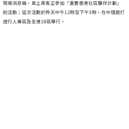
現場消息稱，車上乘客正參加「滙豐香港社區夥伴計劃」
的活動；這次活動於昨天中午12時至下午5時，在中環遮打
道行人專區及全港18區舉行。