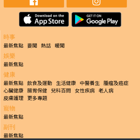
時事
最新焦點
要聞
熱話
暖聞
娛樂
最新焦點
健康
最新焦點
飲食及運動
生活健康
中醫養生
腫瘤及癌症
心臟健康
腸胃保健
兒科百問
女性疾病
老人病
皮膚護理
更多專題
寵物
最新焦點
副刊
最新焦點