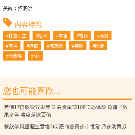
美術：招潤洪
內容標籤
社會民生
經濟
零售
電影
展覽
商場
港鐵
陳茂波
英超
國慶
旅發局
M+
您也可能喜歡...
差價17倍乾髮效果等同 最貴風筒108°C恐傷髮 負離子效
果參差 濃度差逾百倍
餐飲業料整體生意增2成 廠商會冀夜市恒常 派夜消費券