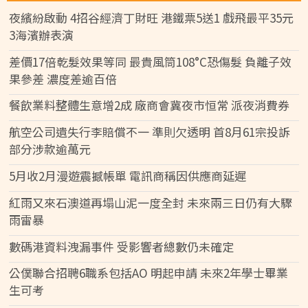
夜繽紛啟動 4招谷經濟丁財旺 港鐵票5送1 戲飛最平35元
3海濱辦表演
差價17倍乾髮效果等同 最貴風筒108°C恐傷髮 負離子效
果參差 濃度差逾百倍
餐飲業料整體生意增2成 廠商會冀夜市恒常 派夜消費券
航空公司遺失行李賠償不一 準則欠透明 首8月61宗投訴
部分涉款逾萬元
5月收2月漫遊震撼帳單 電訊商稱因供應商延遲
紅雨又來石澳道再塌山泥一度全封 未來兩三日仍有大驟
雨雷暴
數碼港資料洩漏事件 受影響者總數仍未確定
公僕聯合招聘6職系包括AO 明起申請 未來2年學士畢業
生可考