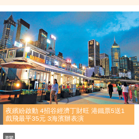
夜繽紛啟動 4招谷經濟丁財旺 港鐵票5送1
戲飛最平35元 3海濱辦表演
港聞