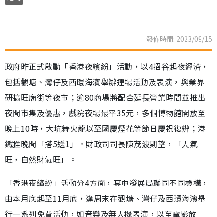
發佈時間: 2023/09/15
政府昨正式啟動「香港夜繽紛」活動，以4招谷起夜經濟，
包括觀塘、灣仔及西環海濱舉辦連場活動及表演，與業界
研搞旺廟街等夜市；逾80商場將配合延長營業時間並推出
夜間市集及優惠，戲院夜場最平35元，多個博物館開放至
晚上10時，大坑舞火龍以至國慶煙花等節日慶祝復辦；港
鐵推晚間「搭5送1」。財政司司長陳茂波期望，「人氣
旺，自然財氣旺」。
「香港夜繽紛」活動分4方面，其中發展局聯同不同機構，
由本月底起至11月底，逢周末在觀塘、灣仔及西環海濱舉
行一系列免費活動，如音樂及無人機表演，以至電影放