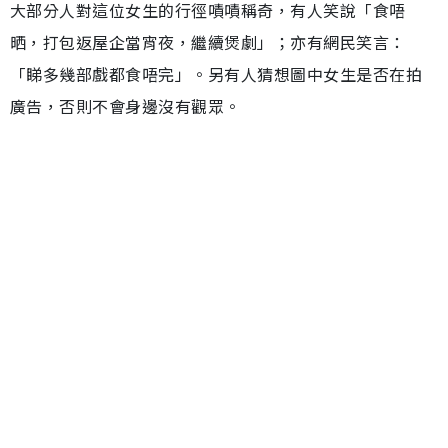
大部分人對這位女生的行徑嘖嘖稱奇，有人笑說「食唔
晒，打包返屋企當宵夜，繼續煲劇」；亦有網民笑言：
「睇多幾部戲都食唔完」。另有人猜想圖中女生是否在拍
廣告，否則不會身邊沒有觀眾。