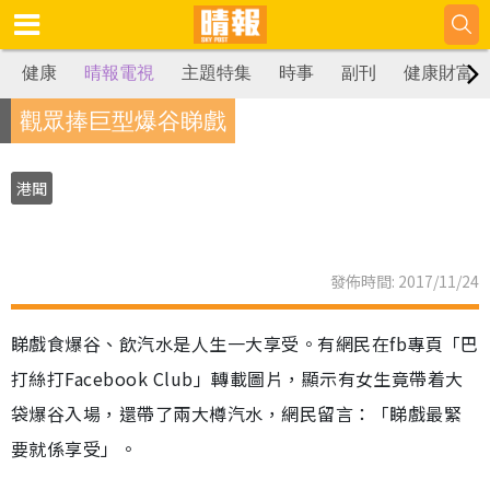
健康
晴報電視
主題特集
時事
副刊
健康財富
觀眾捧巨型爆谷睇戲
港聞
發佈時間: 2017/11/24
睇戲食爆谷、飲汽水是人生一大享受。有網民在fb專頁「巴
打絲打Facebook Club」轉載圖片，顯示有女生竟帶着大
袋爆谷入場，還帶了兩大樽汽水，網民留言：「睇戲最緊
要就係享受」。