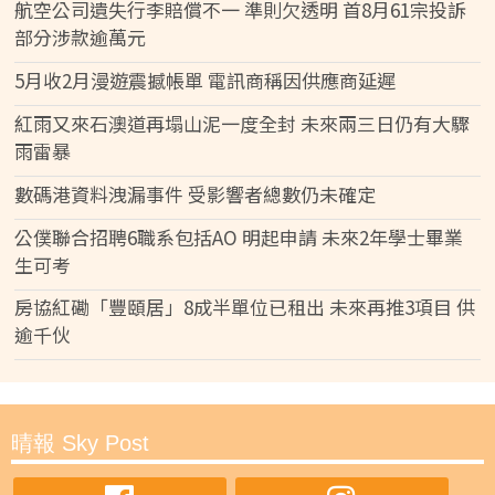
航空公司遺失行李賠償不一 準則欠透明 首8月61宗投訴
部分涉款逾萬元
5月收2月漫遊震撼帳單 電訊商稱因供應商延遲
紅雨又來石澳道再塌山泥一度全封 未來兩三日仍有大驟
雨雷暴
數碼港資料洩漏事件 受影響者總數仍未確定
公僕聯合招聘6職系包括AO 明起申請 未來2年學士畢業
生可考
房協紅磡「豐頤居」8成半單位已租出 未來再推3項目 供
逾千伙
晴報 Sky Post