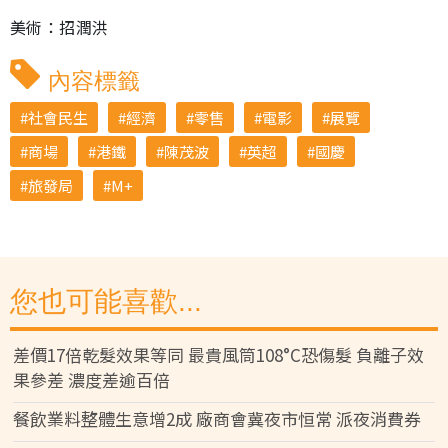
美術：招潤洪
內容標籤
社會民生
經濟
零售
電影
展覽
商場
港鐵
陳茂波
英超
國慶
旅發局
M+
您也可能喜歡...
差價17倍乾髮效果等同 最貴風筒108°C恐傷髮 負離子效
果參差 濃度差逾百倍
餐飲業料整體生意增2成 廠商會冀夜市恒常 派夜消費券