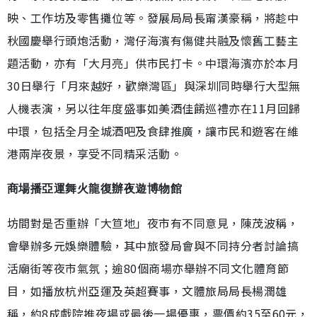
映、工作坊及零售攤位等。發展局局長甯漢豪稱，將趁中
秋國慶舉行頭炮活動，灣仔海濱有傷健共融及懷舊工藝主
題活動，亦有「大月亮」供市民打卡。中環海濱亦於本月
30日舉行「月來越好，歡樂灣區」與深圳同時舉行大型無
人機表演，另以往年度盛事如美酒佳餚巡禮亦在11月回歸
中環，包括全月全城酒吧及食肆推廣，讓市民和遊客在維
港兩岸夜景，享受不同精采活動。
商場播亞運舞火龍復辦夜遊博物館
坊間對是否重辦「大笪地」夜市有不同意見，陳茂波稱，
會舉辦多元娛樂體驗，其中旅發局會與不同持分者討論搞
活廟街等夜市氣氛；逾80個商場亦舉辦不同文化體育節
目，如播放杭州亞運及英超賽事，文體旅局局長楊潤雄
稱，約8成戲院推夜場或最後一場優惠，票價約35至60元，