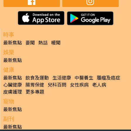
時事
最新焦點
要聞
熱話
暖聞
娛樂
最新焦點
健康
最新焦點
飲食及運動
生活健康
中醫養生
腫瘤及癌症
心臟健康
腸胃保健
兒科百問
女性疾病
老人病
皮膚護理
更多專題
寵物
最新焦點
副刊
最新焦點