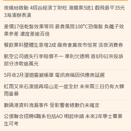
夜繽紛啟動 4招谷經濟丁財旺 港鐵票5送1 戲飛最平35元
3海濱辦表演
差價17倍乾髮效果等同 最貴風筒108°C恐傷髮 負離子效
果參差 濃度差逾百倍
餐飲業料整體生意增2成 廠商會冀夜市恒常 派夜消費券
航空公司遺失行李賠償不一 準則欠透明 首8月61宗投訴
部分涉款逾萬元
5月收2月漫遊震撼帳單 電訊商稱因供應商延遲
紅雨又來石澳道再塌山泥一度全封 未來兩三日仍有大驟
雨雷暴
數碼港資料洩漏事件 受影響者總數仍未確定
公僕聯合招聘6職系包括AO 明起申請 未來2年學士畢業
生可考