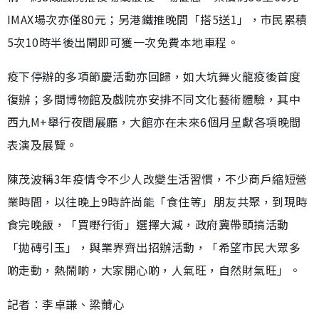
IMAX場次亦僅80元；另港鐵推晚間「搭5送1」，市民累積
5次10時半後出閘即可獲一次免費本地車程。
疫下停辦的多項節慶活動亦回歸，如大坑舞火龍疫後首度
復辦；多間博物館及戲院亦安排不同文化藝術體驗，其中
西九M+舉行夜間展廳，大館亦在未來6個月呈獻各項晚間
表演及展覽。
陳茂波稱3年疫情令不少人改變生活習慣，不少商戶縮短營
業時間，以往晚上9時許尚能「食住等」朋友共聚，到現時
食完晚飯，「買嘢行街」選擇大減，政府冀帶頭搞活動
「拋磚引玉」，與業界齊出招辦活動，「希望市民大眾多
啲走動，熱鬧啲，大家開心啲，人氣旺，自然財氣旺」。
記者︰李卓謙、梁薾心