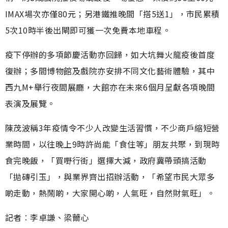
IMAX場次亦僅80元；另港鐵推晚間「搭5送1」，市民累積
5次10時半後出閘即可獲一次免費本地車程。
疫下停辦的多項節慶活動亦回歸，如大坑舞火龍疫後首度
復辦；多間博物館及戲院亦安排不同文化藝術體驗，其中
西九M+舉行夜間展廳，大館亦在未來6個月呈獻各項晚間
表演及展覽。
陳茂波稱3年疫情令不少人改變生活習慣，不少商戶縮短營
業時間，以往晚上9時許尚能「食住等」朋友共聚，到現時
食完晚飯，「買嘢行街」選擇大減，政府冀帶頭搞活動
「拋磚引玉」，與業界齊出招辦活動，「希望市民大眾多
啲走動，熱鬧啲，大家開心啲，人氣旺，自然財氣旺」。
記者︰李卓謙、梁薾心