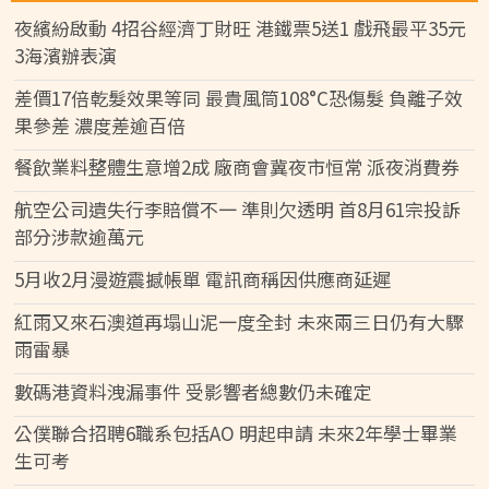
夜繽紛啟動 4招谷經濟丁財旺 港鐵票5送1 戲飛最平35元
3海濱辦表演
差價17倍乾髮效果等同 最貴風筒108°C恐傷髮 負離子效
果參差 濃度差逾百倍
餐飲業料整體生意增2成 廠商會冀夜市恒常 派夜消費券
航空公司遺失行李賠償不一 準則欠透明 首8月61宗投訴
部分涉款逾萬元
5月收2月漫遊震撼帳單 電訊商稱因供應商延遲
紅雨又來石澳道再塌山泥一度全封 未來兩三日仍有大驟
雨雷暴
數碼港資料洩漏事件 受影響者總數仍未確定
公僕聯合招聘6職系包括AO 明起申請 未來2年學士畢業
生可考