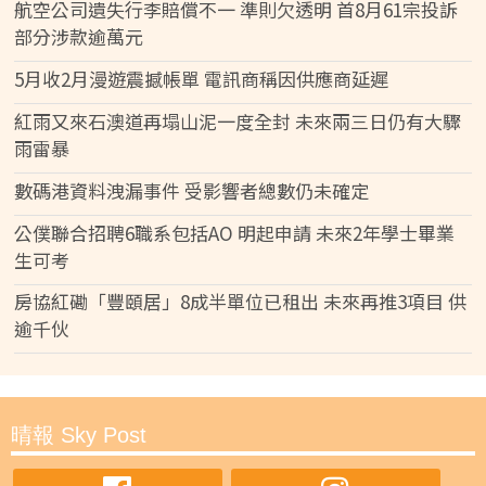
航空公司遺失行李賠償不一 準則欠透明 首8月61宗投訴
部分涉款逾萬元
5月收2月漫遊震撼帳單 電訊商稱因供應商延遲
紅雨又來石澳道再塌山泥一度全封 未來兩三日仍有大驟
雨雷暴
數碼港資料洩漏事件 受影響者總數仍未確定
公僕聯合招聘6職系包括AO 明起申請 未來2年學士畢業
生可考
房協紅磡「豐頤居」8成半單位已租出 未來再推3項目 供
逾千伙
晴報 Sky Post