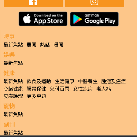
時事
最新焦點
要聞
熱話
暖聞
娛樂
最新焦點
健康
最新焦點
飲食及運動
生活健康
中醫養生
腫瘤及癌症
心臟健康
腸胃保健
兒科百問
女性疾病
老人病
皮膚護理
更多專題
寵物
最新焦點
副刊
最新焦點