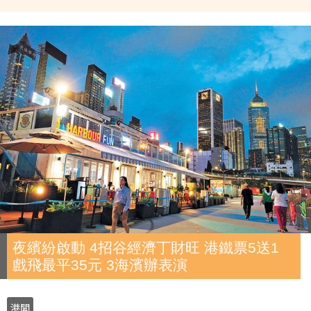
夜繽紛啟動 4招谷經濟丁財旺 港鐵票5送1
戲飛最平35元 3海濱辦表演
港聞