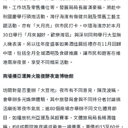
映、工作坊及零售攤位等。發展局局長甯漢豪稱，將趁中
秋國慶舉行頭炮活動，灣仔海濱有傷健共融及懷舊工藝主
題活動，亦有「大月亮」供市民打卡。中環海濱亦於本月
30日舉行「月來越好，歡樂灣區」與深圳同時舉行大型無
人機表演，另以往年度盛事如美酒佳餚巡禮亦在11月回歸
中環，包括全月全城酒吧及食肆推廣，讓市民和遊客在維
港兩岸夜景，享受不同精采活動。
商場播亞運舞火龍復辦夜遊博物館
坊間對是否重辦「大笪地」夜市有不同意見，陳茂波稱，
會舉辦多元娛樂體驗，其中旅發局會與不同持分者討論搞
活廟街等夜市氣氛；逾80個商場亦舉辦不同文化體育節
目，如播放杭州亞運及英超賽事，文體旅局局長楊潤雄
稱，約8成戲院推夜場或最後一場優惠，票價約35至60元，