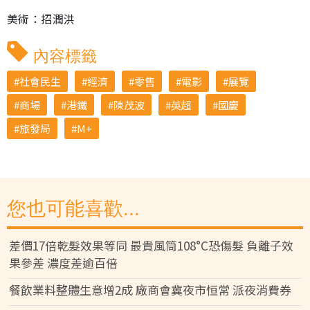
美術：招潤洪
內容標籤
社會民生
經濟
零售
電影
展覽
商場
港鐵
陳茂波
英超
國慶
旅發局
M+
您也可能喜歡...
差價17倍乾髮效果等同 最貴風筒108°C恐傷髮 負離子效
果參差 濃度差逾百倍
餐飲業料整體生意增2成 廠商會冀夜市恒常 派夜消費券