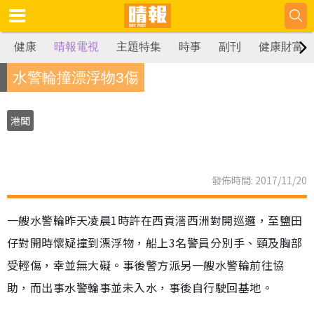
健康
晴報電視
主題特集
時事
副刊
健康財富
水警輪撞漂浮物3傷
港聞
發佈時間: 2017/11/20
一艘水警輪昨天凌晨1時許在西貢滘西洲對開巡邏，至鹽田
仔對開時懷疑撞到漂浮物，船上3名警員分別手、頸及胸部
受輕傷，幸並無大礙。事後警方派另一艘水警輪前往協
助，而出事水警輪事並未入水，事後自行駛回基地。