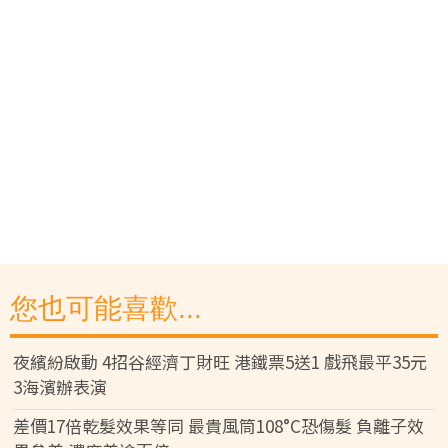
您也可能喜歡...
夜繽紛啟動 4招谷經濟丁財旺 港鐵票5送1 戲飛最平35元
3海濱辦表演
差價17倍乾髮效果等同 最貴風筒108°C恐傷髮 負離子效