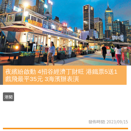
夜繽紛啟動 4招谷經濟丁財旺 港鐵票5送1
戲飛最平35元 3海濱辦表演
港聞
發佈時間: 2023/09/15