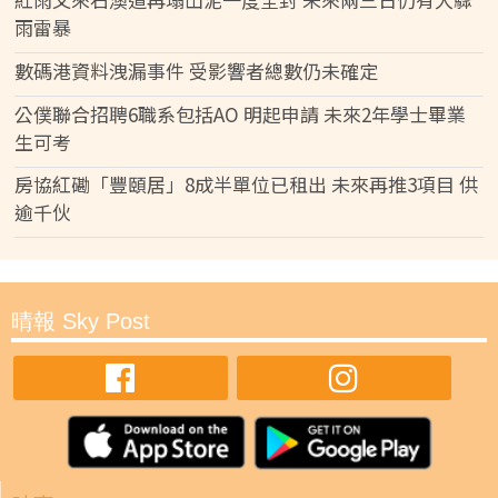
雨雷暴
數碼港資料洩漏事件 受影響者總數仍未確定
公僕聯合招聘6職系包括AO 明起申請 未來2年學士畢業
生可考
房協紅磡「豐頤居」8成半單位已租出 未來再推3項目 供
逾千伙
晴報 Sky Post