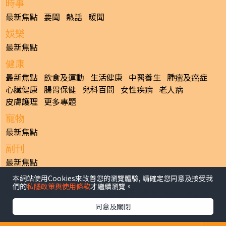
時事
最新焦點
要聞
熱話
暖聞
娛樂
最新焦點
健康
最新焦點
飲食及運動
生活健康
中醫養生
腫瘤及癌症
心臟健康
腸胃保健
兒科百問
女性疾病
老人病
皮膚護理
更多專題
寵物
最新焦點
副刊
最新焦點
本網站使用Cookies來改善您的瀏覽體驗, 請確定您同意及接受我
日報
們的
私隱政策與使用條款
才繼續瀏覽。
揭頁版
港聞
財經/地產
中國/國際
娛樂
Healthy Life
生活副刊
親子/教育
體育
專題/人物
昔日晴報
同意及關閉