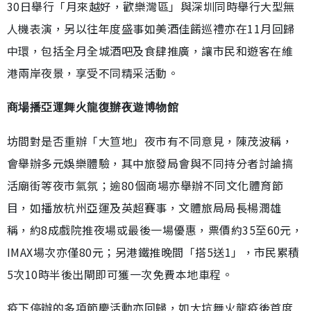
30日舉行「月來越好，歡樂灣區」與深圳同時舉行大型無
人機表演，另以往年度盛事如美酒佳餚巡禮亦在11月回歸
中環，包括全月全城酒吧及食肆推廣，讓市民和遊客在維
港兩岸夜景，享受不同精采活動。
商場播亞運舞火龍復辦夜遊博物館
坊間對是否重辦「大笪地」夜市有不同意見，陳茂波稱，
會舉辦多元娛樂體驗，其中旅發局會與不同持分者討論搞
活廟街等夜市氣氛；逾80個商場亦舉辦不同文化體育節
目，如播放杭州亞運及英超賽事，文體旅局局長楊潤雄
稱，約8成戲院推夜場或最後一場優惠，票價約35至60元，
IMAX場次亦僅80元；另港鐵推晚間「搭5送1」，市民累積
5次10時半後出閘即可獲一次免費本地車程。
疫下停辦的多項節慶活動亦回歸，如大坑舞火龍疫後首度