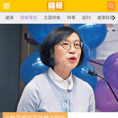
健康
晴報電視
主題特集
時事
副刊
健康財富
次輪流感疫苗接種今開始