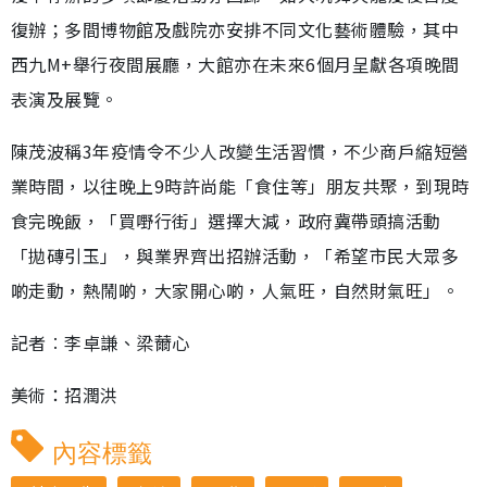
復辦；多間博物館及戲院亦安排不同文化藝術體驗，其中
西九M+舉行夜間展廳，大館亦在未來6個月呈獻各項晚間
表演及展覽。
陳茂波稱3年疫情令不少人改變生活習慣，不少商戶縮短營
業時間，以往晚上9時許尚能「食住等」朋友共聚，到現時
食完晚飯，「買嘢行街」選擇大減，政府冀帶頭搞活動
「拋磚引玉」，與業界齊出招辦活動，「希望市民大眾多
啲走動，熱鬧啲，大家開心啲，人氣旺，自然財氣旺」。
記者︰李卓謙、梁薾心
美術：招潤洪
內容標籤