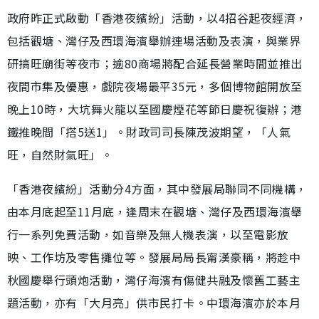
政府昨正式啟動「香港夜繽紛」活動，以4招谷起夜經濟，
包括觀塘、灣仔及西環海濱舉辦連場活動及表演，與業界
研搞旺廟街等夜市；逾80商場將配合延長營業時間並推出
夜間市集及優惠，戲院夜場最平35元，多個博物館開放至
晚上10時，大坑舞火龍以至國慶煙花等節日慶祝復辦；港
鐵推晚間「搭5送1」。財政司司長陳茂波期望，「人氣
旺，自然財氣旺」。
「香港夜繽紛」活動分4方面，其中發展局聯同不同機構，
由本月底起至11月底，逢周末在觀塘、灣仔及西環海濱舉
行一系列免費活動，如音樂及無人機表演，以至電影放
映、工作坊及零售攤位等。發展局局長甯漢豪稱，將趁中
秋國慶舉行頭炮活動，灣仔海濱有傷健共融及懷舊工藝主
題活動，亦有「大月亮」供市民打卡。中環海濱亦於本月