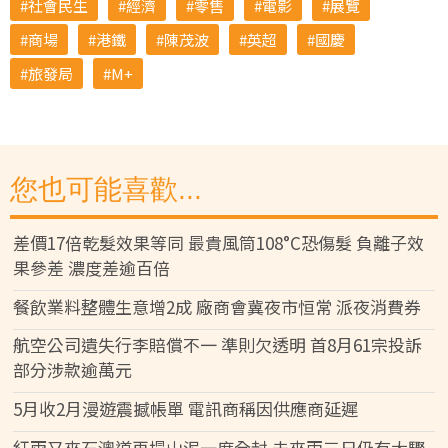
社會民生
經濟
零售
電影
展覽
商場
港鐵
陳茂波
英超
國慶
旅發局
M+
您也可能喜歡...
差價17倍乾髮效果等同 最貴風筒108°C恐傷髮 負離子效
果參差 濃度差逾百倍
餐飲業料整體生意增2成 廠商會冀夜市恒常 派夜消費券
航空公司遺失行李賠償不一 準則欠透明 首8月61宗投訴
部分涉款逾萬元
5月收2月漫遊震撼帳單 電訊商稱因供應商延遲
紅雨又來石澳道再塌山泥一度全封 未來兩三日仍有大驟