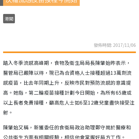
港聞
發佈時間: 2017/11/06
踏入冬季流感高峰期，食物及衞生局局長陳肇始昨表示，
醫管局已嚴陣以待，現已為合資格人士接種超過13萬劑流
感疫苗，比去年同期上升，反映市民對預防流感的意識提
高。她指，第二輪疫苗接種計劃今日開始，為所有65歲或
以上長者免費接種，籲高危人士如6至12歲兒童盡快接受注
射。
陳肇始又稱，新獲委任的食衞局政治助理鄭守崗於醫療和
公共衞生方面有相關經驗，相信他會掌握好局方工作。