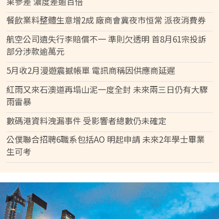
果參差 濃度差逾百倍
餐飲業料整體生意增2成 廠商會冀夜市恒常 派夜消費券
航空公司遺失行李賠償不一 準則欠透明 首8月61宗投訴
部分涉款逾萬元
5月收2月漫遊震撼帳單 電訊商稱因供應商延遲
紅雨又來石澳道再塌山泥一度全封 未來兩三日仍有大驟
雨雷暴
數碼港資料洩漏事件 受影響者總數仍未確定
公僕聯合招聘6職系包括AO 明起申請 未來2年學士畢業
生可考