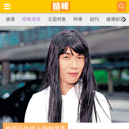
健康
晴報電視
主題特集
時事
副刊
健康財富
林奕匡偽娘上身嚇老婆