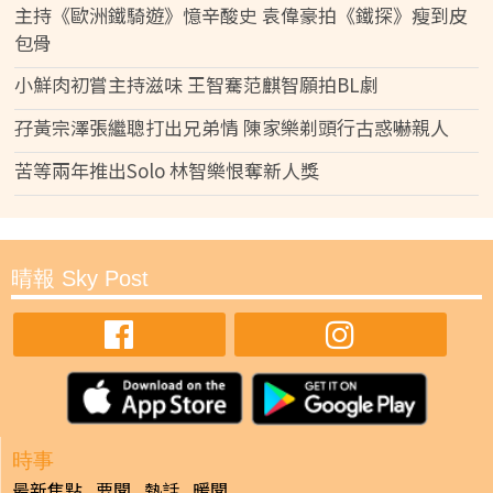
主持《歐洲鐵騎遊》憶辛酸史 袁偉豪拍《鐵探》瘦到皮
包骨
小鮮肉初嘗主持滋味 王智騫范麒智願拍BL劇
孖黃宗澤張繼聰打出兄弟情 陳家樂剃頭行古惑嚇親人
苦等兩年推出Solo 林智樂恨奪新人獎
晴報 Sky Post
時事
最新焦點
要聞
熱話
暖聞