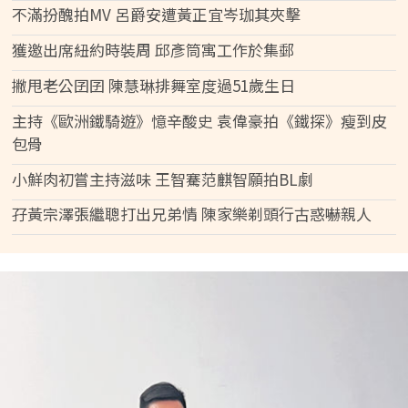
不滿扮醜拍MV 呂爵安遭黃正宜岑珈其夾擊
獲邀出席紐約時裝周 邱彥筒寓工作於集郵
撇甩老公囝囝 陳慧琳排舞室度過51歲生日
主持《歐洲鐵騎遊》憶辛酸史 袁偉豪拍《鐵探》瘦到皮
包骨
小鮮肉初嘗主持滋味 王智騫范麒智願拍BL劇
孖黃宗澤張繼聰打出兄弟情 陳家樂剃頭行古惑嚇親人