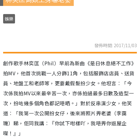
娛樂
發佈時間: 2017/11/03
創作歌手林奕匡（Phil）早前為新曲《是日休息絕不工作》
拍MV，他首次挑戰一人分飾11角，包括服飾店店員、送貨
員、地盤工和老師等，更要戴假髮扮少女。他坦言︰「今
次係我拍MV以來最辛苦一次，亦係拍過最多日數及造型一
次，扮咗幾多個角色都記唔晒。」對於反串演少女，他笑
道︰「我第一次公開扮女仔，後來將照片畀老婆（李靄
璣）睇，佢同我講︰『你試下咁樣吖，我唔畀你返屋企
㗎！』」