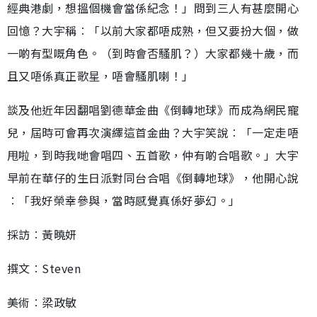
經典港劇，想搵個機會當係紀念！」問到三人有甚麼開心
回憶？大宇稱︰「以前大家都唔成熟，但又要扮大個，做
一啲有型嘅角色。（到時會否騷肌？）大家都幾十歲，而
且又唔係真正歌星，唔會騷肌喇！」
談及他近年因翻唱劉德華金曲《倒轉地球》而成為網民寵
兒，屆時可會再次演繹這首金曲？大宇笑說︰「一定走唔
甩啦，到時我哋會唱四、五首歌，仲有啲合唱歌。」大宇
早前在華仔的生日派對同台合唱《倒轉地球》，他開心說
︰「我好榮幸參與，當時感覺真係好夢幻。」
採訪︰黃曉妍
撰文︰Steven
美術︰梁政敏