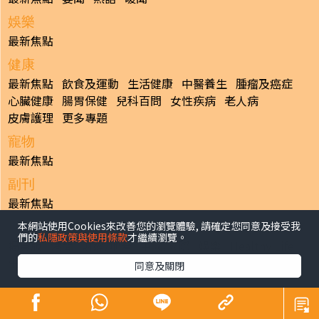
娛樂
最新焦點
健康
最新焦點
飲食及運動
生活健康
中醫養生
腫瘤及癌症
心臟健康
腸胃保健
兒科百問
女性疾病
老人病
皮膚護理
更多專題
寵物
最新焦點
副刊
最新焦點
本網站使用Cookies來改善您的瀏覽體驗, 請確定您同意及接受我
日報
們的
私隱政策與使用條款
才繼續瀏覽。
揭頁版
港聞
財經/地產
中國/國際
娛樂
Healthy Life
生活副刊
親子/教育
體育
專題/人物
昔日晴報
同意及關閉
香港經濟日報版權所有©2026
>