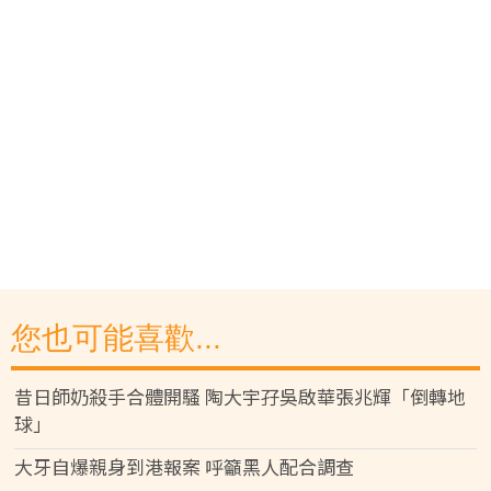
您也可能喜歡...
昔日師奶殺手合體開騷 陶大宇孖吳啟華張兆輝「倒轉地
球」
大牙自爆親身到港報案 呼籲黑人配合調查