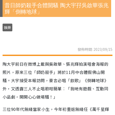
昔日師奶殺手合體開騷 陶大宇孖吳啟華張兆
輝「倒轉地球」
娛樂
發佈時間: 2023/09/15
陶大宇前日在微博上載與吳啟華、張兆輝拍演唱會海報的
照片，原來三位「師奶殺手」將於11月中合體假佛山開
騷。大宇接受本報訪問，豪言必唱「飲歌」《倒轉地球》
外，又透露三人不止唱歌咁簡單︰「我哋有遊戲、互動同
小品劇，開開心心做場騷！」
三位90年代無綫當家小生，今年初重返無綫任《萬千星輝