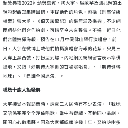
頒獎典禮2022》頒獎嘉賓，陶大宇、吳啟華及張兆輝的出
現勾起觀眾集體回憶，重提他們的角色，包括《刑事偵緝
檔案》張大勇、《倚天屠龍記》的張無忌及楊逍；不少網
民期待他們合作拍劇，可惜至今未有聲氣。不過，近日他
們合體拍攝海報，預告在11月中假佛山舉行演唱會。前
日，大宇在微博上載他們拍攝演唱會海報的花絮，只見三
人穿上黑西裝，打扮型到爆。內地網民紛紛留言表示準備
搶飛，又指「好期待大宇哥的首場演唱會」、「期待倒轉
地球」、「建議全國巡演」。
嘆幾十歲人拒騷肌
大宇接受本報訪問時，透露三人屆時有不少表演，「我哋
又唔係完完全全淨係唱歌，當中有遊戲、互動同小品劇，
開開心心做場騷。因為大家都認識咗幾十年，又拍咗咁多