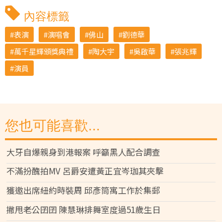
內容標籤
表演
演唱會
佛山
劉德華
萬千星輝頒獎典禮
陶大宇
吳啟華
張兆輝
演員
您也可能喜歡...
大牙自爆親身到港報案 呼籲黑人配合調查
不滿扮醜拍MV 呂爵安遭黃正宜岑珈其夾擊
獲邀出席紐約時裝周 邱彥筒寓工作於集郵
撇甩老公囝囝 陳慧琳排舞室度過51歲生日