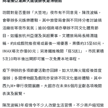
商場播亞運舞火龍復辦夜遊博物館
坊間對是否重辦「大笪地」夜市有不同意見，陳茂波稱，
會舉辦多元娛樂體驗，其中旅發局會與不同持分者討論搞
活廟街等夜市氣氛；逾80個商場亦舉辦不同文化體育節
目，如播放杭州亞運及英超賽事，文體旅局局長楊潤雄
稱，約8成戲院推夜場或最後一場優惠，票價約35至60元，
IMAX場次亦僅80元；另港鐵推晚間「搭5送1」，市民累積
5次10時半後出閘即可獲一次免費本地車程。
疫下停辦的多項節慶活動亦回歸，如大坑舞火龍疫後首度
復辦；多間博物館及戲院亦安排不同文化藝術體驗，其中
西九M+舉行夜間展廳，大館亦在未來6個月呈獻各項晚間
表演及展覽。
陳茂波稱3年疫情令不少人改變生活習慣，不少商戶縮短營