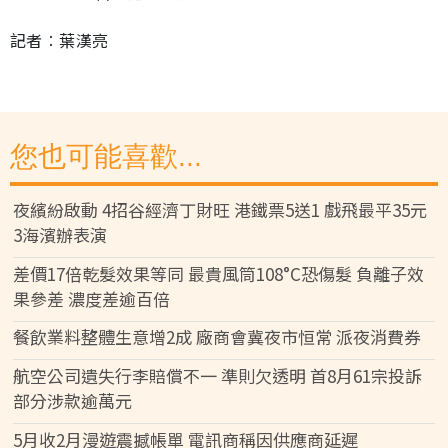
記者︰葉漢亮
您也可能喜歡...
夜繽紛啟動 4招谷經濟丁財旺 港鐵票5送1 戲飛最平35元
3海濱辦表演
差價17倍乾髮效果等同 最貴風筒108°C恐傷髮 負離子效
果參差 濃度差逾百倍
餐飲業料整體生意增2成 廠商會冀夜市恒常 派夜消費券
航空公司遺失行李賠償不一 準則欠透明 首8月61宗投訴
部分涉款逾萬元
5月收2月漫遊震撼帳單 電訊商稱因供應商延遲