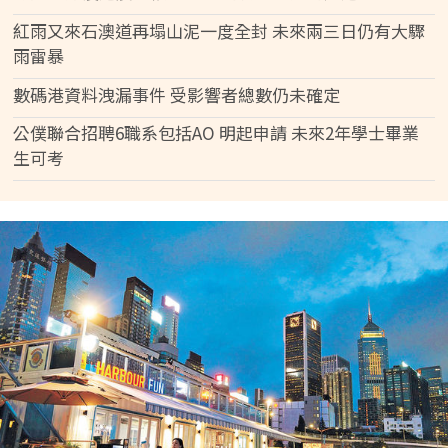
紅雨又來石澳道再塌山泥一度全封 未來兩三日仍有大驟
雨雷暴
數碼港資料洩漏事件 受影響者總數仍未確定
公僕聯合招聘6職系包括AO 明起申請 未來2年學士畢業
生可考