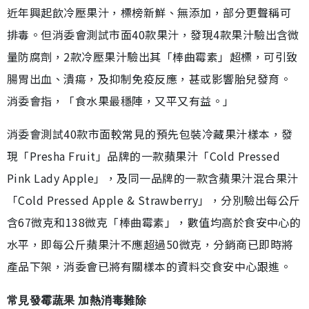
近年興起飲冷壓果汁，標榜新鮮、無添加，部分更聲稱可
排毒。但消委會測試市面40款果汁，發現4款果汁驗出含微
量防腐劑，2款冷壓果汁驗出其「棒曲霉素」超標，可引致
腸胃出血、潰瘍，及抑制免疫反應，甚或影響胎兒發育。
消委會指，「食水果最穩陣，又平又有益。」
消委會測試40款市面較常見的預先包裝冷藏果汁樣本，發
現「Presha Fruit」品牌的一款蘋果汁「Cold Pressed
Pink Lady Apple」，及同一品牌的一款含蘋果汁混合果汁
「Cold Pressed Apple & Strawberry」，分別驗出每公斤
含67微克和138微克「棒曲霉素」，數值均高於食安中心的
水平，即每公斤蘋果汁不應超過50微克，分銷商已即時將
產品下架，消委會已將有關樣本的資料交食安中心跟進。
常見發霉蔬果 加熱消毒難除