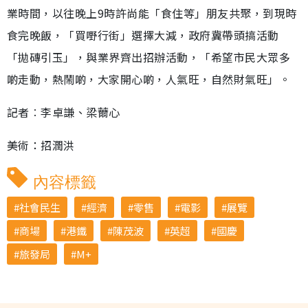
業時間，以往晚上9時許尚能「食住等」朋友共聚，到現時
食完晚飯，「買嘢行街」選擇大減，政府冀帶頭搞活動
「拋磚引玉」，與業界齊出招辦活動，「希望市民大眾多
啲走動，熱鬧啲，大家開心啲，人氣旺，自然財氣旺」。
記者︰李卓謙、梁薾心
美術：招潤洪
內容標籤
社會民生
經濟
零售
電影
展覽
商場
港鐵
陳茂波
英超
國慶
旅發局
M+