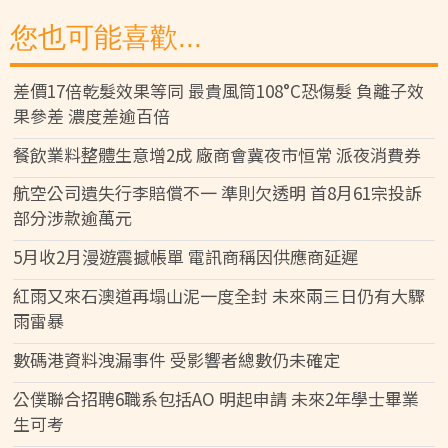
您也可能喜歡...
差價17倍乾髮效果等同 最貴風筒108°C恐傷髮 負離子效
果參差 濃度差逾百倍
餐飲業料整體生意增2成 廠商會冀夜市恒常 派夜消費券
航空公司遺失行李賠償不一 準則欠透明 首8月61宗投訴
部分涉款逾萬元
5月收2月漫遊震撼帳單 電訊商稱因供應商延遲
紅雨又來石澳道再塌山泥一度全封 未來兩三日仍有大驟
雨雷暴
數碼港資料洩漏事件 受影響者總數仍未確定
公僕聯合招聘6職系包括AO 明起申請 未來2年學士畢業
生可考