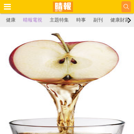
健康
晴報電視
主題特集
時事
副刊
健康財富