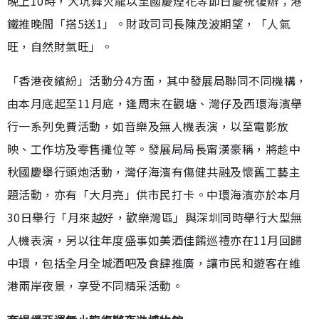
晚上10時，大坑舞火龍以至國慶煙花等節日慶祝復辦；港
鐵推晚間「搭5送1」。財政司司長陳茂波期望，「人氣
旺，自然財氣旺」。
「香港夜繽紛」活動分4方面，其中發展局聯同不同機構，
由本月底起至11月底，逢周末在觀塘、灣仔及西環海濱舉
行一系列免費活動，如音樂及無人機表演，以至電影放
映、工作坊及零售攤位等。發展局局長甯漢豪稱，將趁中
秋國慶舉行頭炮活動，灣仔海濱有傷健共融及懷舊工藝主
題活動，亦有「大月亮」供市民打卡。中環海濱亦於本月
30日舉行「月來越好，歡樂灣區」與深圳同時舉行大型無
人機表演，另以往年度盛事如美酒佳餚巡禮亦在11月回歸
中環，包括全月全城酒吧及食肆推廣，讓市民和遊客在維
港兩岸夜景，享受不同精采活動。