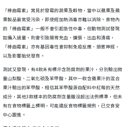
「棒曲霉素」常見於發霉的蔬果及穀物，當中以蘋果及蘋
果製品最常受污染，即使經加熱消毒亦難以消除。食物內
的「棒曲霉素」一般不會引起急性中毒，但動物測試發現
如攝入過量，則會引致腸胃充血、擴張、出血和潰瘍，
「棒曲霉素」亦有基因毒性會抑制免疫反應、損害神經，
以及影響胎兒發育。
測試又發現，有4款未有標示含防腐劑的果汁，分別驗出微
量山梨酸、二氧化硫及苯甲酸，其中一款含蘋果汁的混合
果汁驗出的苯甲酸，相信其苯甲酸源自配料中紅莓的天然
成分，其他3款樣本的防腐劑含量雖沒超出法例標準，但未
有在食物標籤上標明，可能違反食物標籤規例，已交食安
中心跟進。