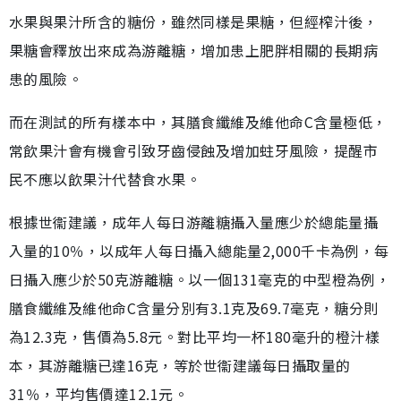
水果與果汁所含的糖份，雖然同樣是果糖，但經榨汁後，
果糖會釋放出來成為游離糖，增加患上肥胖相關的長期病
患的風險。
而在測試的所有樣本中，其膳食纖維及維他命C含量極低，
常飲果汁會有機會引致牙齒侵蝕及增加蛀牙風險，提醒市
民不應以飲果汁代替食水果。
根據世衞建議，成年人每日游離糖攝入量應少於總能量攝
入量的10％，以成年人每日攝入總能量2,000千卡為例，每
日攝入應少於50克游離糖。以一個131毫克的中型橙為例，
膳食纖維及維他命C含量分別有3.1克及69.7毫克，糖分則
為12.3克，售價為5.8元。對比平均一杯180毫升的橙汁樣
本，其游離糖已達16克，等於世衞建議每日攝取量的
31％，平均售價達12.1元。