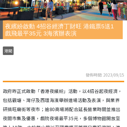
夜繽紛啟動 4招谷經濟丁財旺 港鐵票5送1
戲飛最平35元 3海濱辦表演
港聞
發佈時間: 2023/09/15
政府昨正式啟動「香港夜繽紛」活動，以4招谷起夜經濟，
包括觀塘、灣仔及西環海濱舉辦連場活動及表演，與業界
研搞旺廟街等夜市；逾80商場將配合延長營業時間並推出
夜間市集及優惠，戲院夜場最平35元，多個博物館開放至