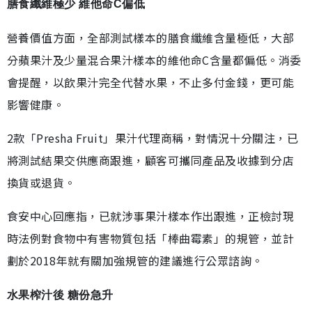
膳食纖維極少 維他命C偏低
營養價值方面，全部測試樣本的膳食纖維含量極低，大部
分蘋果汁及少量混合果汁樣本的維他命C含量都偏低。消委
會提醒，以飲果汁完全代替水果，不止多付金錢，更可能
影響健康。
2款「Presha Fruit」果汁代理商稱，對情況十分關注，已
將測試結果交供應商跟進，顧客可攜同產品及收據到分店
換貨或退貨。
食安中心回應指，已就涉事果汁樣本作出跟進，正檢討現
時法例對食物中有害物質包括「棒曲霉素」的規管，並計
劃於2018年就有關加強規管的建議進行公眾諮詢。
水果榨汁後 糖份急升