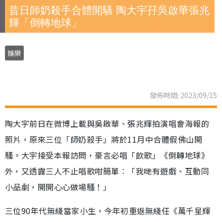
昔日師奶殺手合體開騷 陶大宇孖吳啟華張兆
輝「倒轉地球」
娛樂
發佈時間: 2023/09/15
陶大宇前日在微博上載與吳啟華、張兆輝拍演唱會海報的
照片，原來三位「師奶殺手」將於11月中合體假佛山開
騷。大宇接受本報訪問，豪言必唱「飲歌」《倒轉地球》
外，又透露三人不止唱歌咁簡單︰「我哋有遊戲、互動同
小品劇，開開心心做場騷！」
三位90年代無綫當家小生，今年初重返無綫任《萬千星輝