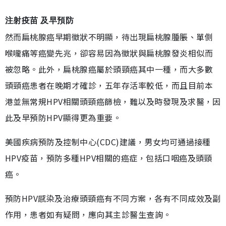
注射疫苗 及早預防
然而扁桃腺癌早期徵狀不明顯，待出現扁桃腺腫脹、單側
喉嚨痛等癌變先兆，卻容易因為徵狀與扁桃腺發炎相似而
被忽略。此外，扁桃腺癌屬於頭頸癌其中一種，而大多數
頭頸癌患者在晚期才確診，五年存活率較低，而且目前本
港並無常規HPV相關頭頸癌篩檢，難以及時發現及求醫，因
此及早預防HPV顯得更為重要。
美國疾病預防及控制中心(CDC)建議，男女均可通過接種
HPV疫苗，預防多種HPV相關的癌症，包括口咽癌及頭頸
癌。
預防HPV感染及治療頭頸癌有不同方案，各有不同成效及副
作用，患者如有疑問，應向其主診醫生查詢。