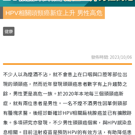
HPV相關頭頸癌新症上升 男性高危
健康
發佈時間: 2023/10/06
不少人以為煙酒不沾，就不會患上在口咽與口腔等部位出
現的頭頸癌，然而近年發現頭頸癌患者數字有上升趨勢之
餘，男性更是高危一族。於2020年本地每三個頭頸癌新
症，就有兩位患者是男性。一名不煙不酒男性因單側頸部
有腫塊求醫，後經診斷確診HPV相關扁桃腺癌並已有擴散跡
象。多項研究亦發現，不少男性頭頸癌個案，與HPV感染息
息相關。目前注射疫苗是預防HPV的有效方法，有助降低患