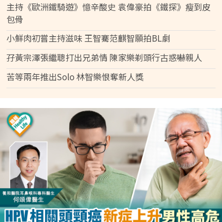
主持《歐洲鐵騎遊》憶辛酸史 袁偉豪拍《鐵探》瘦到皮
包骨
小鮮肉初嘗主持滋味 王智騫范麒智願拍BL劇
孖黃宗澤張繼聰打出兄弟情 陳家樂剃頭行古惑嚇親人
苦等兩年推出Solo 林智樂恨奪新人獎