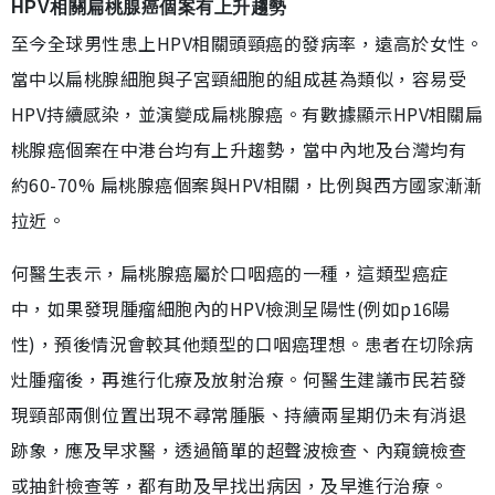
HPV相關扁桃腺癌個案有上升趨勢
至今全球男性患上HPV相關頭頸癌的發病率，遠高於女性。
當中以扁桃腺細胞與子宮頸細胞的組成甚為類似，容易受
HPV持續感染，並演變成扁桃腺癌。有數據顯示HPV相關扁
桃腺癌個案在中港台均有上升趨勢，當中內地及台灣均有
約60-70% 扁桃腺癌個案與HPV相關，比例與西方國家漸漸
拉近。
何醫生表示，扁桃腺癌屬於口咽癌的一種，這類型癌症
中，如果發現腫瘤細胞內的HPV檢測呈陽性(例如p16陽
性)，預後情況會較其他類型的口咽癌理想。患者在切除病
灶腫瘤後，再進行化療及放射治療。何醫生建議市民若發
現頸部兩側位置出現不尋常腫脹、持續兩星期仍未有消退
跡象，應及早求醫，透過簡單的超聲波檢查、內窺鏡檢查
或抽針檢查等，都有助及早找出病因，及早進行治療。