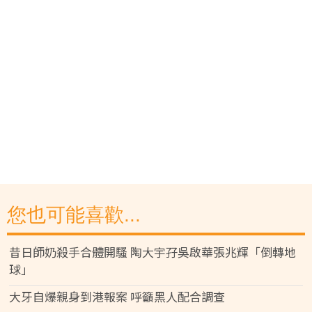
您也可能喜歡...
昔日師奶殺手合體開騷 陶大宇孖吳啟華張兆輝「倒轉地
球」
大牙自爆親身到港報案 呼籲黑人配合調查