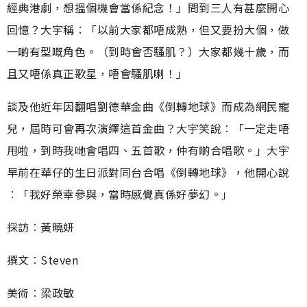
經典港劇，想搵個機會當係紀念！」問到三人有甚麼開心
回憶？大宇稱︰「以前大家都唔成熟，但又要扮大個，做
一啲有型嘅角色。（到時會否騷肌？）大家都幾十歲，而
且又唔係真正歌星，唔會騷肌喇！」
談及他近年因翻唱劉德華金曲《倒轉地球》而成為網民寵
兒，屆時可會再次演繹這首金曲？大宇笑說︰「一定走唔
甩啦，到時我哋會唱四、五首歌，仲有啲合唱歌。」大宇
早前在華仔的生日派對同台合唱《倒轉地球》，他開心說
︰「我好榮幸參與，當時感覺真係好夢幻。」
採訪︰黃曉妍
撰文︰Steven
美術︰梁政敏