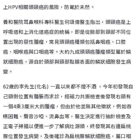
上HPV相關頭頸癌的風險，防範於未然。
養和醫院耳鼻喉科專科醫生何頌偉醫生指出，頭頸癌是上
呼吸道和上消化道癌症的統稱，即是從臉部到頸部不同位
置出現的惡性腫瘤，常見頭頸癌種類包括鼻咽癌、口腔
癌、咽喉癌與口咽癌等。大約九成頭頸癌腫瘤類型屬於鱗
狀細胞癌，源自於頭部與頸部黏膜表面的鱗狀細胞發生病
變。
62歲的李先生(化名) 一直以來都不煙不酒 ，今年初發現自
己頸側位置有腫脹而求診，經磁力共振檢查後發現右頸有
一個4乘3厘米大的腫瘤，但由於他並無其他徵狀，例如吞
嚥困難、聲音沙啞、流鼻血等，醫生決定進行抽針檢查及
正電子掃描以便進一步了解病灶源頭，終發現其右邊扁桃
腺位置發生病變，及後確診為扁桃腺鱗狀細胞癌，屬口咽