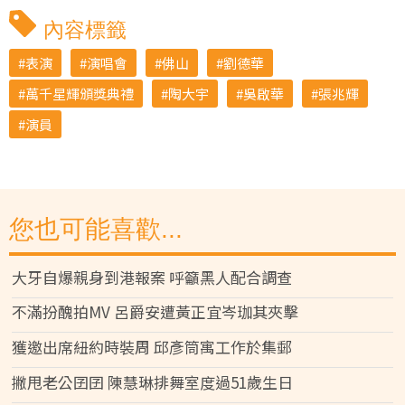
內容標籤
表演
演唱會
佛山
劉德華
萬千星輝頒獎典禮
陶大宇
吳啟華
張兆輝
演員
您也可能喜歡...
大牙自爆親身到港報案 呼籲黑人配合調查
不滿扮醜拍MV 呂爵安遭黃正宜岑珈其夾擊
獲邀出席紐約時裝周 邱彥筒寓工作於集郵
撇甩老公囝囝 陳慧琳排舞室度過51歲生日