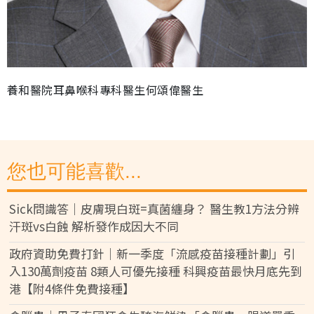
養和醫院耳鼻喉科專科醫生何頌偉醫生
您也可能喜歡...
Sick問識答｜皮膚現白斑=真菌纏身？ 醫生教1方法分辨
汗斑vs白蝕 解析發作成因大不同
政府資助免費打針｜新一季度「流感疫苗接種計劃」引
入130萬劑疫苗 8類人可優先接種 科興疫苗最快月底先到
港【附4條件免費接種】