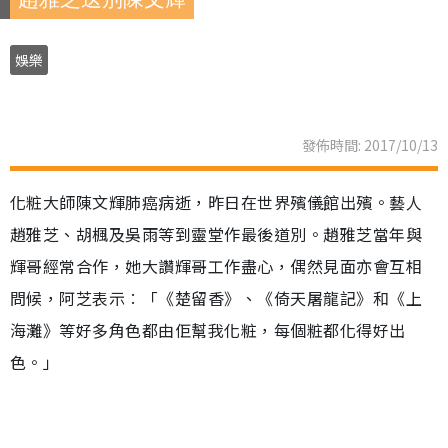
娛樂
發佈時間: 2017/10/13
化粧大師陳文輝肺癌病逝，昨日在世界殯儀館出殯。藝人
趙雅芝、胡楓及吳雨等到靈堂作最後道別。趙雅芝當年與
輝哥經常合作，她大讚輝哥工作盡心，偶然見面亦會互相
問候，阿芝表示︰「《楚留香》、《倚天屠龍記》和《上
海灘》等好多角色都由佢幫我化粧，每個粧都化得好出
色。」