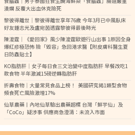
食腦蟲｜男子泰國狂食生醃海鮮染「食腦蟲」腸道嚴重
潰爛 反覆大出血休克險死
黎彼得離世｜黎彼得離世享年76歲 今年3月已中風臥床
好友鍾志光及盧宛茵透露黎彼得最後時光
陳浚霆｜《愛回家》風少陳浚霆歐遊行山出事 1原因全身
爆紅疹極恐怖 險「毀容」急回港求醫【附皮膚科醫生夏
日防蟲貼士】
KO脂肪肝｜女子每日食三文治變中度脂肪肝 早餐改吃1
款食物 半年激減15磅逆轉脂肪肝
折壽食物｜大量常見食品上榜！ 美國研究揭1類型食物
頻食死亡風險激增17%
仙草農藥丨內地仙草驗出農藥超標 台灣「鮮芋仙」及
「CoCo」疑涉事 供應商急澄清：未流入市面