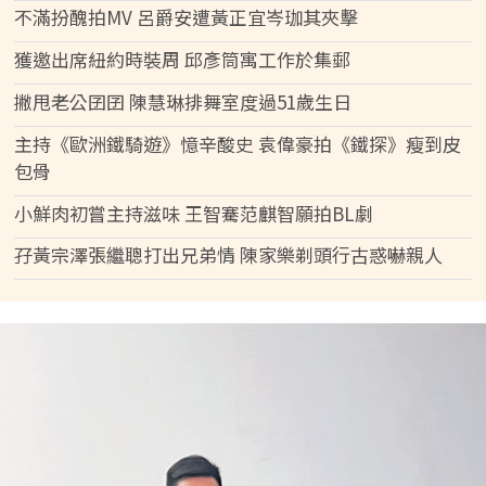
不滿扮醜拍MV 呂爵安遭黃正宜岑珈其夾擊
獲邀出席紐約時裝周 邱彥筒寓工作於集郵
撇甩老公囝囝 陳慧琳排舞室度過51歲生日
主持《歐洲鐵騎遊》憶辛酸史 袁偉豪拍《鐵探》瘦到皮
包骨
小鮮肉初嘗主持滋味 王智騫范麒智願拍BL劇
孖黃宗澤張繼聰打出兄弟情 陳家樂剃頭行古惑嚇親人