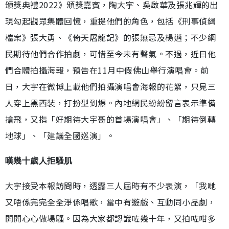
頒獎典禮2022》頒獎嘉賓，陶大宇、吳啟華及張兆輝的出
現勾起觀眾集體回憶，重提他們的角色，包括《刑事偵緝
檔案》張大勇、《倚天屠龍記》的張無忌及楊逍；不少網
民期待他們合作拍劇，可惜至今未有聲氣。不過，近日他
們合體拍攝海報，預告在11月中假佛山舉行演唱會。前
日，大宇在微博上載他們拍攝演唱會海報的花絮，只見三
人穿上黑西裝，打扮型到爆。內地網民紛紛留言表示準備
搶飛，又指「好期待大宇哥的首場演唱會」、「期待倒轉
地球」、「建議全國巡演」。
嘆幾十歲人拒騷肌
大宇接受本報訪問時，透露三人屆時有不少表演，「我哋
又唔係完完全全淨係唱歌，當中有遊戲、互動同小品劇，
開開心心做場騷。因為大家都認識咗幾十年，又拍咗咁多