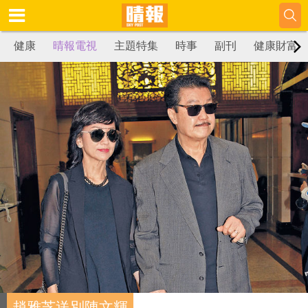
健康
晴報電視
主題特集
時事
副刊
健康財富
趙雅芝送別陳文輝