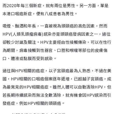
而2020年每三個新症，就有兩位是男性。另一方面，單是
本港口咽癌新症，便有八成患者為男性。
吸煙、酗酒和年長，一直被視為頭頸癌的高危因素，然而
HPV(人類乳頭瘤病毒)感染亦是頭頸癌發病因素之一，過往
卻較少討論及關注。HPV主要經由性接觸傳染，可以在性行
為期間，病毒接觸到性器官、口腔和喉嚨等部位的皮膚傷
口、體液或黏膜而受到感染。
過往與HPV相關的癌症，以子宮頸癌最為人熟悉，不過在美
國，HPV相關的口咽癌個案逐年遞增，已超越子宮頸癌，成
為最常見的HPV相關癌症。雖然人體可以自動清除HPV，但
若長期持續感染而無法全數清除，就有機會因HPV感染而引
發癌症，例如HPV相關的頭頸癌。