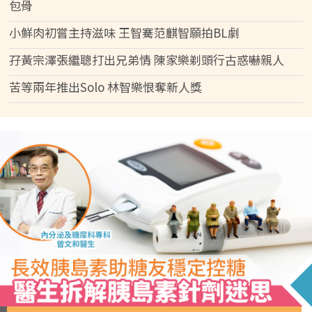
包骨
小鮮肉初嘗主持滋味 王智騫范麒智願拍BL劇
孖黃宗澤張繼聰打出兄弟情 陳家樂剃頭行古惑嚇親人
苦等兩年推出Solo 林智樂恨奪新人獎