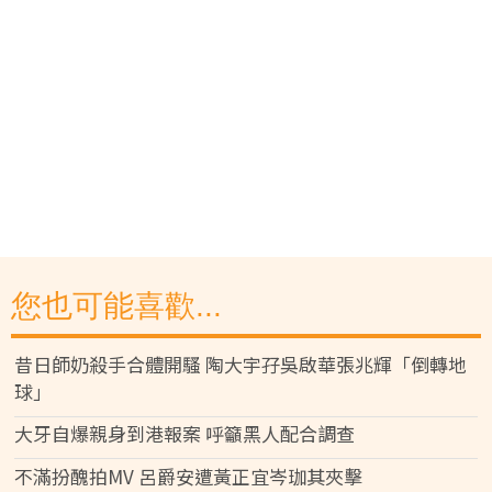
您也可能喜歡...
昔日師奶殺手合體開騷 陶大宇孖吳啟華張兆輝「倒轉地
球」
大牙自爆親身到港報案 呼籲黑人配合調查
不滿扮醜拍MV 呂爵安遭黃正宜岑珈其夾擊