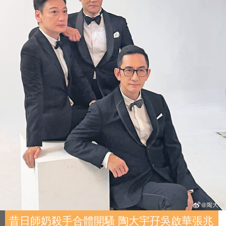
昔日師奶殺手合體開騷 陶大宇孖吳啟華張兆