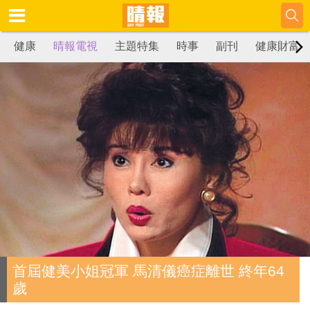
健康
晴報電視
主題特集
時事
副刊
健康財富
首屆健美小姐冠軍 馬清儀癌症離世 終年64
歲