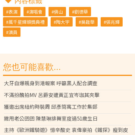
內容標籤
表演
演唱會
佛山
劉德華
萬千星輝頒獎典禮
陶大宇
吳啟華
張兆輝
演員
您也可能喜歡...
大牙自爆親身到港報案 呼籲黑人配合調查
不滿扮醜拍MV 呂爵安遭黃正宜岑珈其夾擊
獲邀出席紐約時裝周 邱彥筒寓工作於集郵
撇甩老公囝囝 陳慧琳排舞室度過51歲生日
主持《歐洲鐵騎遊》憶辛酸史 袁偉豪拍《鐵探》瘦到皮