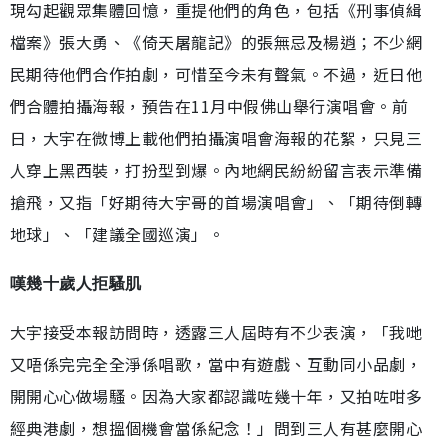
現勾起觀眾集體回憶，重提他們的角色，包括《刑事偵緝
檔案》張大勇、《倚天屠龍記》的張無忌及楊逍；不少網
民期待他們合作拍劇，可惜至今未有聲氣。不過，近日他
們合體拍攝海報，預告在11月中假佛山舉行演唱會。前
日，大宇在微博上載他們拍攝演唱會海報的花絮，只見三
人穿上黑西裝，打扮型到爆。內地網民紛紛留言表示準備
搶飛，又指「好期待大宇哥的首場演唱會」、「期待倒轉
地球」、「建議全國巡演」。
嘆幾十歲人拒騷肌
大宇接受本報訪問時，透露三人屆時有不少表演，「我哋
又唔係完完全全淨係唱歌，當中有遊戲、互動同小品劇，
開開心心做場騷。因為大家都認識咗幾十年，又拍咗咁多
經典港劇，想搵個機會當係紀念！」問到三人有甚麼開心