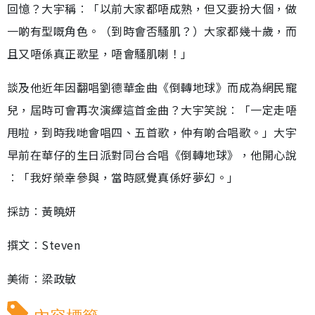
回憶？大宇稱︰「以前大家都唔成熟，但又要扮大個，做
一啲有型嘅角色。（到時會否騷肌？）大家都幾十歲，而
且又唔係真正歌星，唔會騷肌喇！」
談及他近年因翻唱劉德華金曲《倒轉地球》而成為網民寵
兒，屆時可會再次演繹這首金曲？大宇笑說︰「一定走唔
甩啦，到時我哋會唱四、五首歌，仲有啲合唱歌。」大宇
早前在華仔的生日派對同台合唱《倒轉地球》，他開心說
︰「我好榮幸參與，當時感覺真係好夢幻。」
採訪︰黃曉妍
撰文︰Steven
美術︰梁政敏