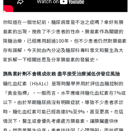
你知道在一個世紀前，糖尿病曾是不治之症嗎？幸好有胰
島素的出現，挽救了不少患者的性命。胰島素作為關鍵的
降糖治療，已經應用超過100年，但不少患者仍然對胰島素
存有誤解，今天就由內分泌及糖尿科專科曾文和醫生為大
家拆解一下相關迷思及分享胰島素的發展史。
胰島素針劑不會構成依賴 盡早接受治療減低併發症風險
糖化血紅素（HbA1c）是現時醫學界用於評估血糖控制的
「黃金指標」，一般而言，水平應維持糖化血紅素在7%或
以下。由於早期糖尿病沒有明顯症狀，導致不少患者求診
時，糖化血紅素可能已經高達8%至9%，甚至更高。在這
情況下，醫生或會優先考慮處方胰島素，讓胰臟盡快休
息，然而曾醫生分享，患者往往因「心理障礙」而抗拒胰