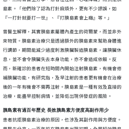
島素。「他們除了認為打針麻煩外，更有不少謬誤，如
『一打針就要打一世』、『打胰島素會上癮』等。」
曾醫生解釋，其實胰島素屬體內產生的荷爾蒙，而並非外
來物質。胰島素治療只是透過額外的胰島素來幫助身體進
行調節，期間能減少過度刺激胰臟製造胰島素，讓胰臟休
息，並不會令胰臟失去本身功能，亦不會造成依賴。反
而，新確診的患者在短時間內開始注射胰島素，有機會修
補胰臟功能，有研究指，及早注射的患者更有機會在治療
後的一年有機會不需再注射。胰島素是一種有效及直接的
治療，能盡早控制病情，並降低出現併發症的風險。
胰島素有過百年歷史 長效胰島素方便度高副作用少
患者抗拒胰島素治療的原因，也涉及其副作用與方便度。
曾醫生分享，一百年前在胰島素出現初期，全屬短效胰島