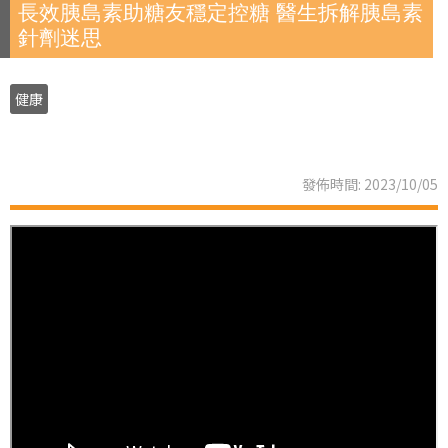
長效胰島素助糖友穩定控糖 醫生拆解胰島素
針劑迷思
健康
發佈時間: 2023/10/05