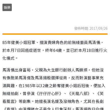
娛樂
發佈時間: 2017/09/26
85年健美小姐冠軍、擅演貴婦角色的前無綫藝員馬清儀，
於本月7日因癌症逝世，終年64歲，並已於本月18日進行火
化儀式。
馬清儀出身富裕，父親為大生銀行創辦人馬錦燦，但她沒
有像胞弟馬清偉及馬清揚般選擇從商，反而對演藝事業充
滿興趣，在1985年以32歲之齡奪健美小姐后冠後，便加入
無綫拍劇，曾參演《孖仔孖心肝》、《天龍八部》、《笑
看風雲》等劇集。她擅長演名媛及潑辣角色，尤其在長劇
《真情》中演爛賭女子最令人印象深刻。馬清揚昨日向傳