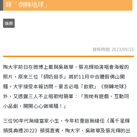
輝「倒轉地球」
娛樂
發佈時間: 2023/09/15
陶大宇前日在微博上載與吳啟華、張兆輝拍演唱會海報的
照片，原來三位「師奶殺手」將於11月中合體假佛山開
騷。大宇接受本報訪問，豪言必唱「飲歌」《倒轉地球》
外，又透露三人不止唱歌咁簡單︰「我哋有遊戲、互動同
小品劇，開開心心做場騷！」
三位90年代無綫當家小生，今年初重返無綫任《萬千星輝
頒獎典禮2022》頒獎嘉賓，陶大宇、吳啟華及張兆輝的出