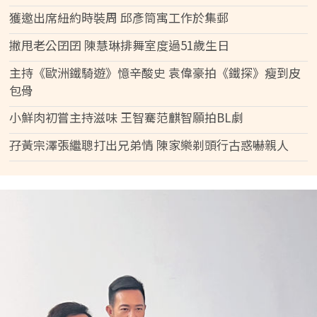
獲邀出席紐約時裝周 邱彥筒寓工作於集郵
撇甩老公囝囝 陳慧琳排舞室度過51歲生日
主持《歐洲鐵騎遊》憶辛酸史 袁偉豪拍《鐵探》瘦到皮
包骨
小鮮肉初嘗主持滋味 王智騫范麒智願拍BL劇
孖黃宗澤張繼聰打出兄弟情 陳家樂剃頭行古惑嚇親人