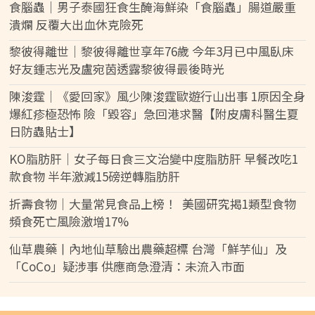
食腦蟲｜男子泰國狂食生醃海鮮染「食腦蟲」腸道嚴重
潰爛 反覆大出血休克險死
黎彼得離世｜黎彼得離世享年76歲 今年3月已中風臥床
好友鍾志光及盧宛茵透露黎彼得最後時光
陳浚霆｜《愛回家》風少陳浚霆歐遊行山出事 1原因全身
爆紅疹極恐怖 險「毀容」急回港求醫【附皮膚科醫生夏
日防蟲貼士】
KO脂肪肝｜女子每日食三文治變中度脂肪肝 早餐改吃1
款食物 半年激減15磅逆轉脂肪肝
折壽食物｜大量常見食品上榜！ 美國研究揭1類型食物
頻食死亡風險激增17%
仙草農藥丨內地仙草驗出農藥超標 台灣「鮮芋仙」及
「CoCo」疑涉事 供應商急澄清：未流入市面