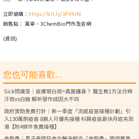
立即搶購︰
https://bit.ly/3PV4zfe
銷售點： 萬寧、3ChemBio門市及官網
(資訊)
您也可能喜歡...
Sick問識答｜皮膚現白斑=真菌纏身？ 醫生教1方法分辨
汗斑vs白蝕 解析發作成因大不同
政府資助免費打針｜新一季度「流感疫苗接種計劃」引
入130萬劑疫苗 8類人可優先接種 科興疫苗最快月底先到
港【附4條件免費接種】
食腦蟲｜男子泰國狂食生醃海鮮染「食腦蟲」腸道嚴重