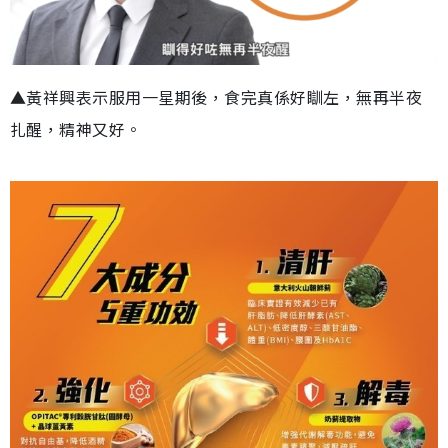
▲黃祥興表示服用一星期後，食完真係好瞓左，無再半夜
扎醒，精神又好。