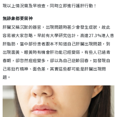
現以上情況需及早檢查，同時立即進行護肝行動！
無跡象都要留神
肝臟又稱沉默的器官，出現問題時甚少會發生症狀，故此
容易被大家忽略。早前有大學研究估計，高達27.3%港人患
肝脂肪，當中部份患者跟本不知道自己肝臟出現問題，到
出現面黃、眼黃時有機會肝功能已經變弱，有些人已過青
春期，卻忽然痘痘變多，卻以為自己逆齡回春，如發現自
己易攰冇精神、面色差，其實這些都可能是肝臟出現問
題。