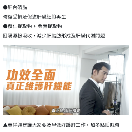
●肝內磷脂
修復受損及促進肝臟細胞再生
●欖仁提取物 + 桑葉提取物
阻隔澱粉吸收，減少肝脂肪形成及肝臟代謝問題
▲黃祥興建議大家要及早做好護肝工作，加多點睡眠時