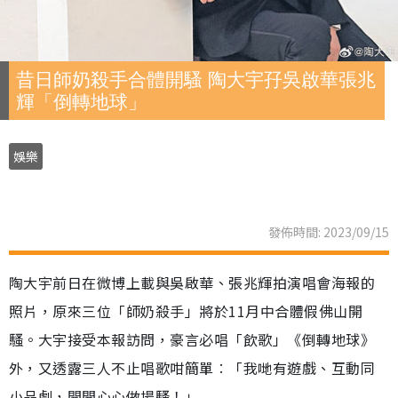
昔日師奶殺手合體開騷 陶大宇孖吳啟華張兆
輝「倒轉地球」
娛樂
發佈時間: 2023/09/15
陶大宇前日在微博上載與吳啟華、張兆輝拍演唱會海報的
照片，原來三位「師奶殺手」將於11月中合體假佛山開
騷。大宇接受本報訪問，豪言必唱「飲歌」《倒轉地球》
外，又透露三人不止唱歌咁簡單︰「我哋有遊戲、互動同
小品劇，開開心心做場騷！」