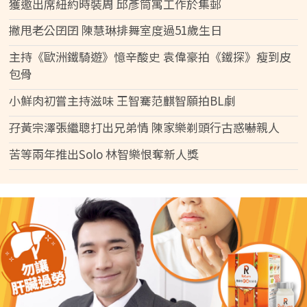
獲邀出席紐約時裝周 邱彥筒寓工作於集郵
撇甩老公囝囝 陳慧琳排舞室度過51歲生日
主持《歐洲鐵騎遊》憶辛酸史 袁偉豪拍《鐵探》瘦到皮
包骨
小鮮肉初嘗主持滋味 王智騫范麒智願拍BL劇
孖黃宗澤張繼聰打出兄弟情 陳家樂剃頭行古惑嚇親人
苦等兩年推出Solo 林智樂恨奪新人獎