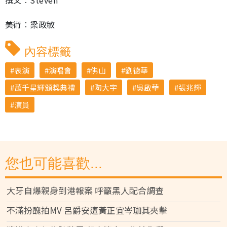
撰文︰Steven
美術︰梁政敏
內容標籤
表演
演唱會
佛山
劉德華
萬千星輝頒獎典禮
陶大宇
吳啟華
張兆輝
演員
您也可能喜歡...
大牙自爆親身到港報案 呼籲黑人配合調查
不滿扮醜拍MV 呂爵安遭黃正宜岑珈其夾擊