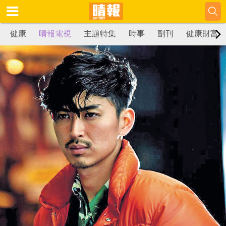
健康
晴報電視
主題特集
時事
副刊
健康財富