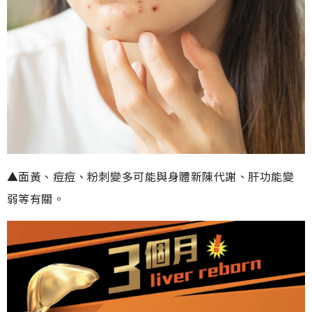
▲面黃、痘痘、粉刺變多可能與身體新陳代謝、肝功能變
弱等有關。