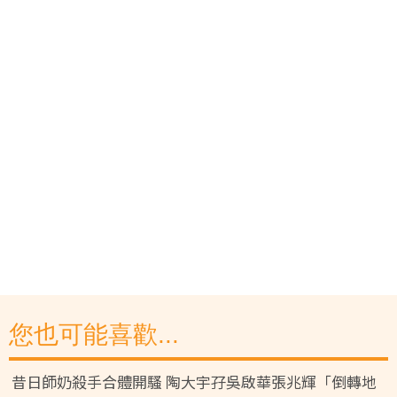
您也可能喜歡...
昔日師奶殺手合體開騷 陶大宇孖吳啟華張兆輝「倒轉地