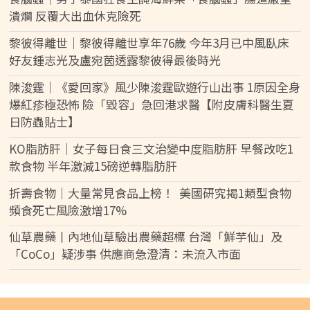
潰爛 反覆大出血休克險死
黎彼得離世｜黎彼得離世享年76歲 今年3月已中風臥床
好友鍾志光及盧宛茵透露黎彼得最後時光
陳浚霆｜《愛回家》風少陳浚霆歐遊行山出事 1原因全身
爆紅疹極恐怖 險「毀容」急回港求醫【附皮膚科醫生夏
日防蟲貼士】
KO脂肪肝｜女子每日食三文治變中度脂肪肝 早餐改吃1
款食物 半年激減15磅逆轉脂肪肝
折壽食物｜大量常見食品上榜！ 美國研究揭1類型食物
頻食死亡風險激增17%
仙草農藥丨內地仙草驗出農藥超標 台灣「鮮芋仙」及
「CoCo」疑涉事 供應商急澄清：未流入市面