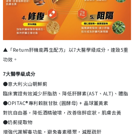
▲「Return肝機能再生配方」以7大醫學級成分，達致5重
功效。
7大醫學級成分
●意大利火山朝鮮薊
臨床實證有效減少肝脂肪、降低肝酵素(AST、ALT)、體脂
●OPITAC®專利穀胱甘肽 (圓酵母) + 晶球薑黃素
對抗自由基，降低酒精破壞，改善宿醉症狀，肌膚去黃
●奶薊提取物
增強代謝解毒功能，避免毒素積聚，減壓疏肝