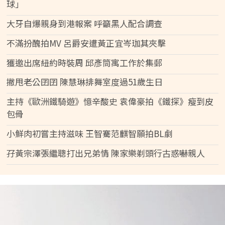
球」
大牙自爆親身到港報案 呼籲黑人配合調查
不滿扮醜拍MV 呂爵安遭黃正宜岑珈其夾擊
獲邀出席紐約時裝周 邱彥筒寓工作於集郵
撇甩老公囝囝 陳慧琳排舞室度過51歲生日
主持《歐洲鐵騎遊》憶辛酸史 袁偉豪拍《鐵探》瘦到皮
包骨
小鮮肉初嘗主持滋味 王智騫范麒智願拍BL劇
孖黃宗澤張繼聰打出兄弟情 陳家樂剃頭行古惑嚇親人