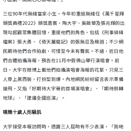
三位90年代無綫當家小生，今年初重返無綫任《萬千星輝
頒獎典禮2022》頒獎嘉賓，陶大宇、吳啟華及張兆輝的出
現勾起觀眾集體回憶，重提他們的角色，包括《刑事偵緝
檔案》張大勇、《倚天屠龍記》的張無忌及楊逍；不少網
民期待他們合作拍劇，可惜至今未有聲氣。不過，近日他
們合體拍攝海報，預告在11月中假佛山舉行演唱會。前
日，大宇在微博上載他們拍攝演唱會海報的花絮，只見三
人穿上黑西裝，打扮型到爆。內地網民紛紛留言表示準備
搶飛，又指「好期待大宇哥的首場演唱會」、「期待倒轉
地球」、「建議全國巡演」。
嘆幾十歲人拒騷肌
大宇接受本報訪問時，透露三人屆時有不少表演，「我哋