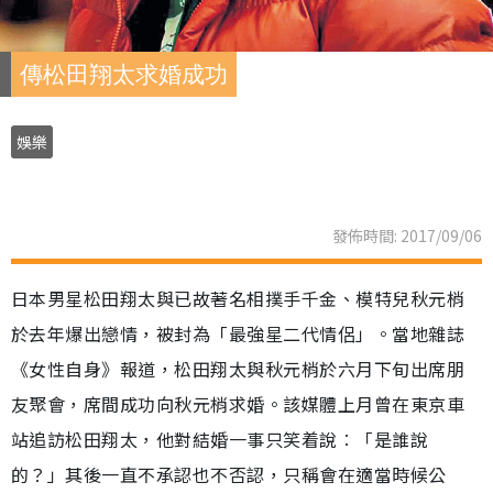
傳松田翔太求婚成功
娛樂
發佈時間: 2017/09/06
日本男星松田翔太與已故著名相撲手千金、模特兒秋元梢
於去年爆出戀情，被封為「最強星二代情侶」。當地雜誌
《女性自身》報道，松田翔太與秋元梢於六月下旬出席朋
友聚會，席間成功向秋元梢求婚。該媒體上月曾在東京車
站追訪松田翔太，他對結婚一事只笑着說︰「是誰說
的？」其後一直不承認也不否認，只稱會在適當時候公