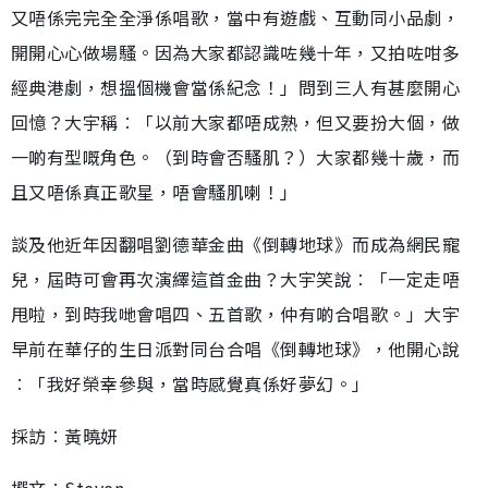
又唔係完完全全淨係唱歌，當中有遊戲、互動同小品劇，
開開心心做場騷。因為大家都認識咗幾十年，又拍咗咁多
經典港劇，想搵個機會當係紀念！」問到三人有甚麼開心
回憶？大宇稱︰「以前大家都唔成熟，但又要扮大個，做
一啲有型嘅角色。（到時會否騷肌？）大家都幾十歲，而
且又唔係真正歌星，唔會騷肌喇！」
談及他近年因翻唱劉德華金曲《倒轉地球》而成為網民寵
兒，屆時可會再次演繹這首金曲？大宇笑說︰「一定走唔
甩啦，到時我哋會唱四、五首歌，仲有啲合唱歌。」大宇
早前在華仔的生日派對同台合唱《倒轉地球》，他開心說
︰「我好榮幸參與，當時感覺真係好夢幻。」
採訪︰黃曉妍