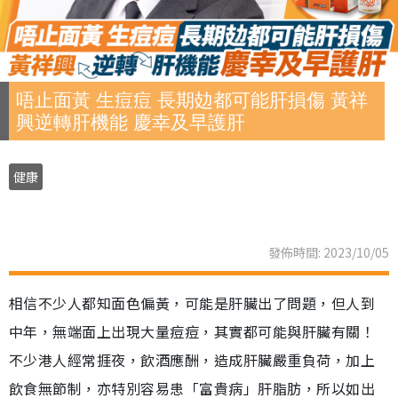
唔止面黃 生痘痘 長期攰都可能肝損傷 黃祥
興逆轉肝機能 慶幸及早護肝
健康
發佈時間: 2023/10/05
相信不少人都知面色偏黃，可能是肝臟出了問題，但人到
中年，無端面上出現大量痘痘，其實都可能與肝臟有關！
不少港人經常捱夜，飲酒應酬，造成肝臟嚴重負荷，加上
飲食無節制，亦特別容易患「富貴病」肝脂肪，所以如出